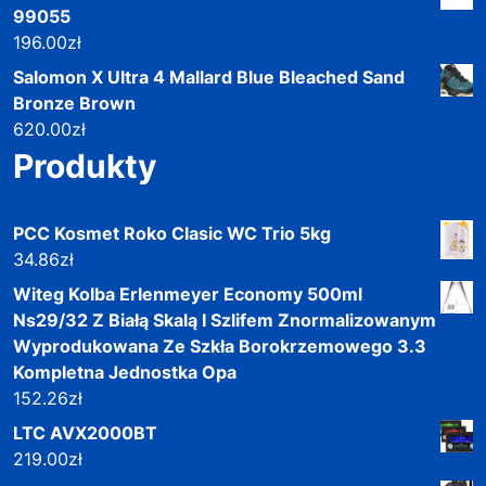
99055
196.00
zł
Salomon X Ultra 4 Mallard Blue Bleached Sand
Bronze Brown
620.00
zł
Produkty
PCC Kosmet Roko Clasic WC Trio 5kg
34.86
zł
Witeg Kolba Erlenmeyer Economy 500ml
Ns29/32 Z Białą Skalą I Szlifem Znormalizowanym
Wyprodukowana Ze Szkła Borokrzemowego 3.3
Kompletna Jednostka Opa
152.26
zł
LTC AVX2000BT
219.00
zł