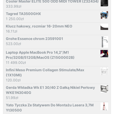
Cooler Master ELITE 500 ODD MIDI TOWER (Z32434)
333.99
zł
Tagred TA3500GHX
1 250.00
zł
Klucz hakowy, rozmiar 16-20mm NEO
16.11
zł
Grohe Essence chrom 23591001
523.00
zł
Laptop Apple MacBook Pro 14,2"/M1
Pro/32GB/512GB/MacOS (Z15G0002B)
11 499.00
zł
Infini Meso Premium Collagen Stimulate/Max
(1X10Ml)
120.00
zł
Gerda Wkładka Wk E1 30/40 Z Gałką Nikiel Perłowy
WKE1N3040G
51.99
zł
Yato Tyczka Ze Statywem Do Montażu Lasera 3,7M
Yt30500