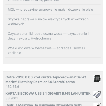
MQL — precyzyjne smarowanie mgłą i dozowanie oleju
Szybka naprawa silników elektrycznych w wózkach
widłowych
Czyste zbiorniki, bezpieczna woda — czyszczenie i
dezynfekcja z Hydrochemią
Wózki widłowe w Warszawie — sprzedaż, serwis i
zasilanie
Cofra V098 0 03.Z54 Kurtka Tapicerowana"Sankt
Moritz" Błotnisty Rozmiar 54 Szara/Czarna
462.61
zł
KARTA SIECIOWA USB 3.1 GIGABIT RJ45 LAN UNITEK
38.90
zł
Cedrus Maszyna Do Usuwania Chwastów Sc02