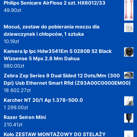
Philips Sonicare AirFloss 2 szt. HX8012/33
49.90
zł
Mocuś, zestaw do pobierania moczu dla
dziewczynek i chłopców, 1 sztuka
10.19
zł
Kamera Ip Ipc Hdw3541Em S 0280B S2 Black
Wizsense 5 Mpx 2.8 Mm Dahua
980.00
zł
Zebra Zxp Series 9 Dual Sided 12 Dots/Mm (300
Dpi) Usb Ethernet Smart Rfid (Z93A00C0000EM00)
18 602.27
zł
Karcher NT 20/1 Ap 1.378-500.0
1 299.00
zł
Razer Seiren Mini
210.41
zł
Koło ZESTAW MONTAŻOWY DO STELAŻY