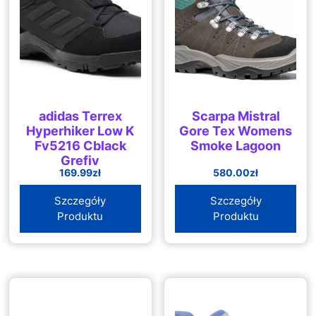
adidas Terrex
Scarpa Mistral
Hyperhiker Low K
Gore Tex Womens
Fv5216 Cblack
Smoke Lagoon
Grefiv
169.99
zł
580.00
zł
Szczegóły
Szczegóły
Produktu
Produktu