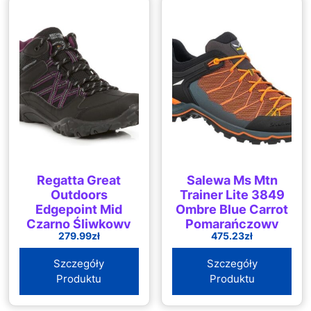
Regatta Great
Salewa Ms Mtn
Outdoors
Trainer Lite 3849
Edgepoint Mid
Ombre Blue Carrot
Czarno Śliwkowy
Pomarańczowy
279.99
zł
475.23
zł
RWF622ABL
Szczegóły
Szczegóły
Produktu
Produktu