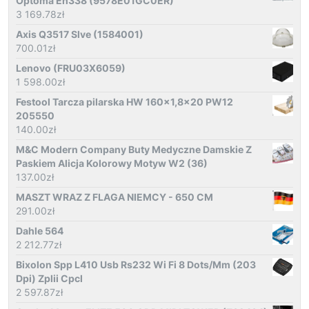
Optoma Eh338 (9578E01GC0ER)
3 169.78
zł
Axis Q3517 Slve (1584001)
700.01
zł
Lenovo (FRU03X6059)
1 598.00
zł
Festool Tarcza pilarska HW 160x1,8x20 PW12
205550
140.00
zł
M&C Modern Company Buty Medyczne Damskie Z
Paskiem Alicja Kolorowy Motyw W2 (36)
137.00
zł
MASZT WRAZ Z FLAGA NIEMCY - 650 CM
291.00
zł
Dahle 564
2 212.77
zł
Bixolon Spp L410 Usb Rs232 Wi Fi 8 Dots/Mm (203
Dpi) Zplii Cpcl
2 597.87
zł