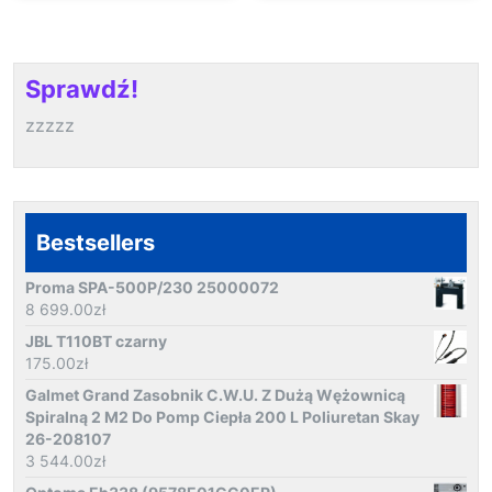
Sprawdź!
zzzzz
Bestsellers
Proma SPA-500P/230 25000072
8 699.00
zł
JBL T110BT czarny
175.00
zł
Galmet Grand Zasobnik C.W.U. Z Dużą Wężownicą
Spiralną 2 M2 Do Pomp Ciepła 200 L Poliuretan Skay
26-208107
3 544.00
zł