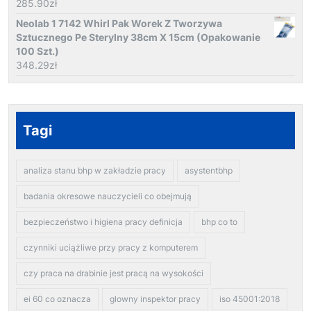
285.90
zł
Neolab 1 7142 Whirl Pak Worek Z Tworzywa
Sztucznego Pe Sterylny 38cm X 15cm (Opakowanie
100 Szt.)
348.29
zł
Tagi
analiza stanu bhp w zakładzie pracy
asystentbhp
badania okresowe nauczycieli co obejmują
bezpieczeństwo i higiena pracy definicja
bhp co to
czynniki uciążliwe przy pracy z komputerem
czy praca na drabinie jest pracą na wysokości
ei 60 co oznacza
glowny inspektor pracy
iso 45001:2018