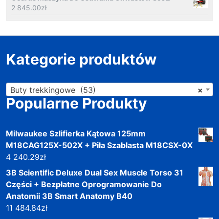
2 845.00
zł
Kategorie produktów
Buty trekkingowe (53)
×
Popularne Produkty
Milwaukee Szlifierka Kątowa 125mm
M18CAG125X-502X + Piła Szablasta M18CSX-0X
4 240.29
zł
3B Scientific Deluxe Dual Sex Muscle Torso 31
Części + Bezpłatne Oprogramowanie Do
Anatomii 3B Smart Anatomy B40
11 484.84
zł