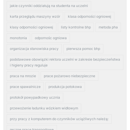
jakie czynniki oddziałują na studenta na uczelni
karta przeglądu maszyny wzór
klasa odporności ogniowej
klasy odporności ogniowej
listy kontrolne bhp
metoda pha
monotonia
odpornośc ogniowa
organizacja stanowiska pracy
pierwsza pomoc bhp
podstawowe obowiązki rektora uczelni w zakresie bezpieczeństwa
i higieny pracy reguluje
praca na mrozie
prace pożarowo niebezpieczne
prace spawalnicze
produkcja potokowa
protokół powypadkowy ucznia
przewożenie ładunku wózkiem widłowym
przy pracy z komputerem do czynników uciążliwych należą:
reczne prace transportowe