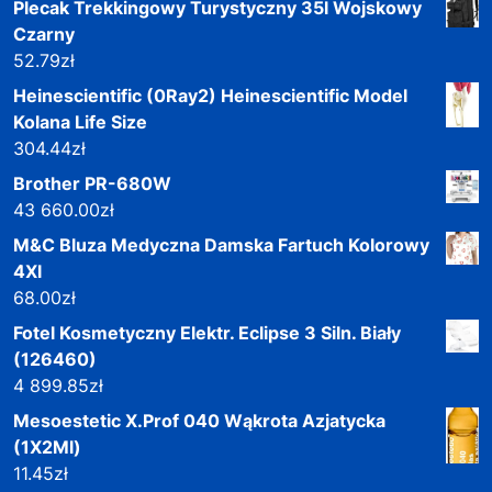
Plecak Trekkingowy Turystyczny 35l Wojskowy
Czarny
52.79
zł
Heinescientific (0Ray2) Heinescientific Model
Kolana Life Size
304.44
zł
Brother PR-680W
43 660.00
zł
M&C Bluza Medyczna Damska Fartuch Kolorowy
4Xl
68.00
zł
Fotel Kosmetyczny Elektr. Eclipse 3 Siln. Biały
(126460)
4 899.85
zł
Mesoestetic X.Prof 040 Wąkrota Azjatycka
(1X2Ml)
11.45
zł