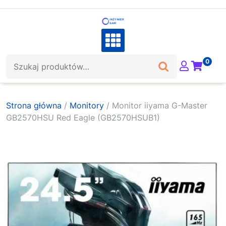
Skip
to
content
Szukaj:
0
Strona główna
/
Monitory
/ Monitor iiyama G-Master
GB2570HSU Red Eagle (GB2570HSUB1)