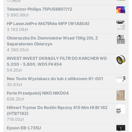
17.96
zł
Telewizor Philips 75PUS8807/12
5 890.99
zł
HP LaserJetPro M479fdw MFP (W1A80A)
3 163.09
zł
Obieraczka Do Ziemniaków Wsad 15Kg 20L Z
Separatorem Obierzyn
4 390.05
zł
INVEST INVEST OKRĄGŁY FILTR DO KARCHER WD
5.200 - 5.800, WD5 FK454
54.20
zł
Neo Tools Wyciskacz do tub z silikonem 61-001
30.63
zł
Forte Przedpokój NIKO NIKD04
628.20
zł
Hillvert Trymer Do Roślin Ręczny 415 Mm Ht Bt 162
(HTBT162)
719.00
zł
Epson EB-L735U