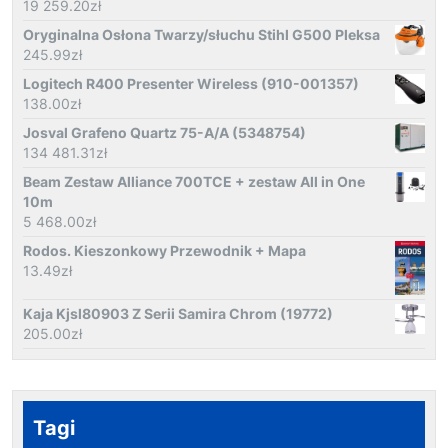
19 259.20
zł
Oryginalna Osłona Twarzy/słuchu Stihl G500 Pleksa
245.99
zł
Logitech R400 Presenter Wireless (910-001357)
138.00
zł
Josval Grafeno Quartz 75-A/A (5348754)
134 481.31
zł
Beam Zestaw Alliance 700TCE + zestaw All in One
10m
5 468.00
zł
Rodos. Kieszonkowy Przewodnik + Mapa
13.49
zł
Kaja Kjsl80903 Z Serii Samira Chrom (19772)
205.00
zł
Tagi