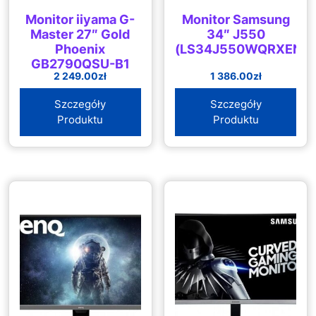
Monitor iiyama G-
Monitor Samsung
Master 27″ Gold
34″ J550
Phoenix
(LS34J550WQRXEN)
GB2790QSU-B1
2 249.00
zł
1 386.00
zł
Szczegóły
Szczegóły
Produktu
Produktu