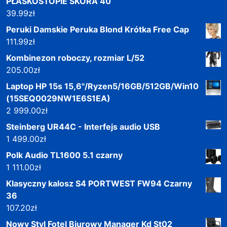
PŁASKOSTOPIE SKÓRA 40
39.99
zł
Peruki Damskie Peruka Blond Krótka Free Cap
111.99
zł
Kombinezon roboczy, rozmiar L/52
205.00
zł
Laptop HP 15s 15,6"/Ryzen5/16GB/512GB/Win10
(15SEQ0029NW1E6S1EA)
2 999.00
zł
Steinberg UR44C - Interfejs audio USB
1 499.00
zł
Polk Audio TL1600 5.1 czarny
1 111.00
zł
Klasyczny kalosz S4 PORTWEST FW94 Czarny
36
107.20
zł
Nowy Styl Fotel Biurowy Manager Kd St02