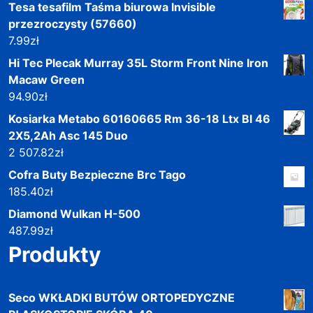
Tesa tesafilm Taśma biurowa Invisible
przezroczysty (57660)
7.99
zł
Hi Tec Plecak Murray 35L Storm Front Nine Iron
Macaw Green
94.90
zł
Kosiarka Metabo 60160665 Rm 36-18 Ltx Bl 46
2X5,2Ah Asc 145 Duo
2 507.82
zł
Cofra Buty Bezpieczne Brc Tago
185.40
zł
Diamond Wulkan H-500
487.99
zł
Produkty
Seco WKŁADKI BUTÓW ORTOPEDYCZNE