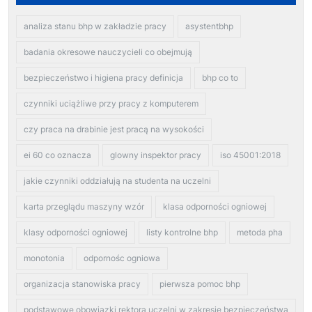
analiza stanu bhp w zakładzie pracy
asystentbhp
badania okresowe nauczycieli co obejmują
bezpieczeństwo i higiena pracy definicja
bhp co to
czynniki uciążliwe przy pracy z komputerem
czy praca na drabinie jest pracą na wysokości
ei 60 co oznacza
glowny inspektor pracy
iso 45001:2018
jakie czynniki oddziałują na studenta na uczelni
karta przeglądu maszyny wzór
klasa odporności ogniowej
klasy odporności ogniowej
listy kontrolne bhp
metoda pha
monotonia
odpornośc ogniowa
organizacja stanowiska pracy
pierwsza pomoc bhp
podstawowe obowiązki rektora uczelni w zakresie bezpieczeństwa