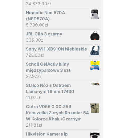
24 873.99
zł
Numatic Ned 570A
(NED570A)
5 700.00
zł
JBL Clip 3 czarny
305.90
zł
Sony WH-XB910N Niebieskie
729.00
zł
Scholl GelActiv kliny
międzypalcowe 3 szt.
22.97
zł
Stalco Nóż z Ostrzem
Łamanym 18mm 17430
11.97
zł
Cofra V055 0 00.Z54
Kamizelka Zurych Rozmiar 54
W Kolorze Khaki/Czarnym
211.81
zł
Hikvision Kamera Ip