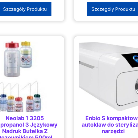
Szczegóły Produktu
Szczegóły Produktu
Neolab 1 3205
Enbio S kompakto
opropanol 3 Językowy
autoklaw do steryliza
Nadruk Butelka Z
narzędzi
Dozownikiem 500ml