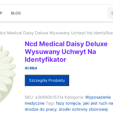
Sz
EP
BLOG
Ncd Medical Daisy Deluxe Wysuwany Uchwyt Na Identyfika
Ncd Medical Daisy Deluxe
Wysuwany Uchwyt Na
Identyfikator
41.98
zł
Szczegóły Produktu
SKU:
a3b690b1531a
Kategoria:
Wyposażenie
medyczne
Tagi:
fazy tonięcia
,
jaki jest ruch n
drodze do pracy
,
środki ochrony zbiorowej