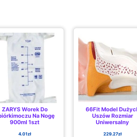
ZARYS Worek Do
66Fit Model Dużyc
biórkimoczu Na Nogę
Uszów Rozmiar
900ml 1szt
Uniwersalny
4.01
zł
229.27
zł