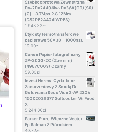
Szybkoobrotowa Zewnętrzna
Ds-2De2A404Iw-De3/W(C0)(S6)
(C) - 3.7Mpx 2.8 12Mm
(DS2DE2A404IWDE3)
1 948.32
zł
Etykiety termotransferowe
papierowe 50x30 - 1000szt.
19.00
zł
Canon Papier fotograficzny
ZP-2030-2C (Zoemini)
(4967C003) Czarny
59.00
zł
Invest Horeca Cyrkulator
Zanurzeniowy Z Sondą Do
Gotowania Sous Vide 2kW 230V
150X203X377 Softcooker Wi Food
X
h
5 244.00
zł
Parker Pióro Wieczne Vector
Fp Batman Z Piórnikiem
40.72
zł