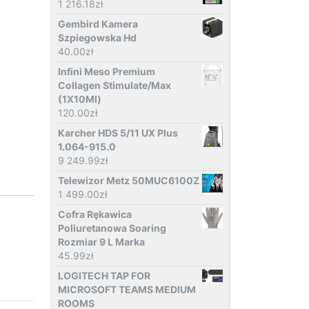
1 216.18
zł
Gembird Kamera
Szpiegowska Hd
40.00
zł
Infini Meso Premium
Collagen Stimulate/Max
(1X10Ml)
120.00
zł
Karcher HDS 5/11 UX Plus
1.064-915.0
9 249.99
zł
Telewizor Metz 50MUC6100Z
1 499.00
zł
Cofra Rękawica
Poliuretanowa Soaring
Rozmiar 9 L Marka
45.99
zł
LOGITECH TAP FOR
MICROSOFT TEAMS MEDIUM
ROOMS