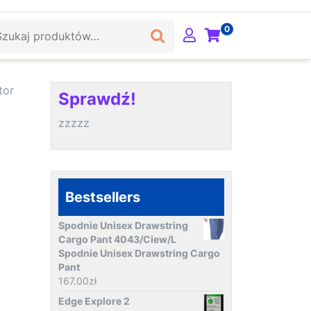
ukaj:
0
tor
Sprawdź!
zzzzz
Bestsellers
Spodnie Unisex Drawstring
Cargo Pant 4043/Ciew/L
Spodnie Unisex Drawstring Cargo
Pant
167.00
zł
a
Edge Explore 2