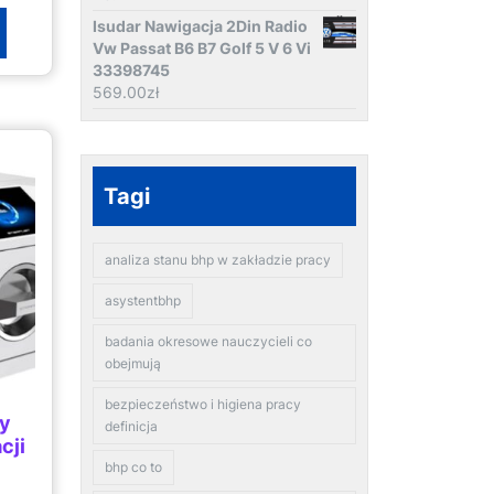
Isudar Nawigacja 2Din Radio
Vw Passat B6 B7 Golf 5 V 6 Vi
33398745
569.00
zł
Tagi
analiza stanu bhp w zakładzie pracy
asystentbhp
badania okresowe nauczycieli co
obejmują
bezpieczeństwo i higiena pracy
wy
definicja
cji
bhp co to