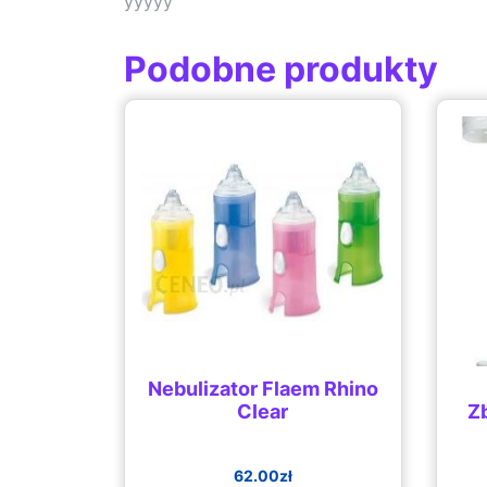
yyyyy
Podobne produkty
Nebulizator Flaem Rhino
Clear
Z
62.00
zł