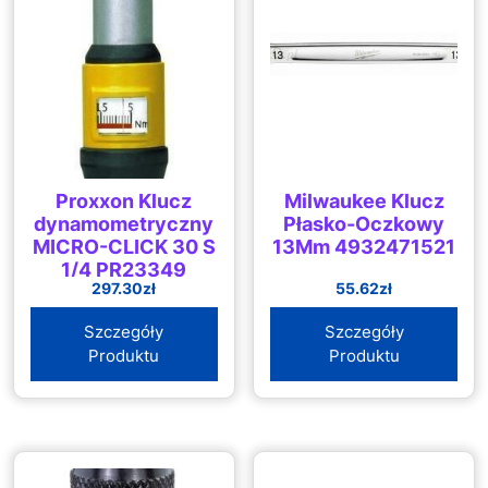
Proxxon Klucz
Milwaukee Klucz
dynamometryczny
Płasko-Oczkowy
MICRO-CLICK 30 S
13Mm 4932471521
1/4 PR23349
297.30
zł
55.62
zł
Szczegóły
Szczegóły
Produktu
Produktu