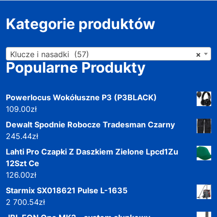
Kategorie produktów
Klucze i nasadki (57)
×
Popularne Produkty
Powerlocus Wokółuszne P3 (P3BLACK)
109.00
zł
Dewalt Spodnie Robocze Tradesman Czarny
245.44
zł
Lahti Pro Czapki Z Daszkiem Zielone Lpcd1Zu
12Szt Ce
126.00
zł
Starmix SX018621 Pulse L-1635
2 700.54
zł