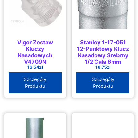
Vigor Zestaw
Stanley 1-17-051
Kluczy
12-Punktowy Klucz
Nasadowych
Nasadowy Srebrny
V4709N
1/2 Cala 8mm
16.54
zł
16.75
zł
117051
Szczegóły
Szczegóły
Produktu
Produktu