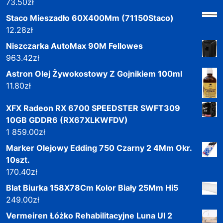
73.50
zł
Staco Mieszadło 60X400Mm (71150Staco)
12.28
zł
Niszczarka AutoMax 90M Fellowes
963.42
zł
Astron Olej Żywokostowy Z Gojnikiem 100ml
11.80
zł
XFX Radeon RX 6700 SPEEDSTER SWFT309
10GB GDDR6 (RX67XLKWFDV)
1 859.00
zł
Marker Olejowy Edding 750 Czarny 2 4Mm Okr.
10szt.
170.40
zł
Blat Biurka 158X78Cm Kolor Biały 25Mm Hi5
249.00
zł
Vermeiren Łóżko Rehabilitacyjne Luna Ul 2