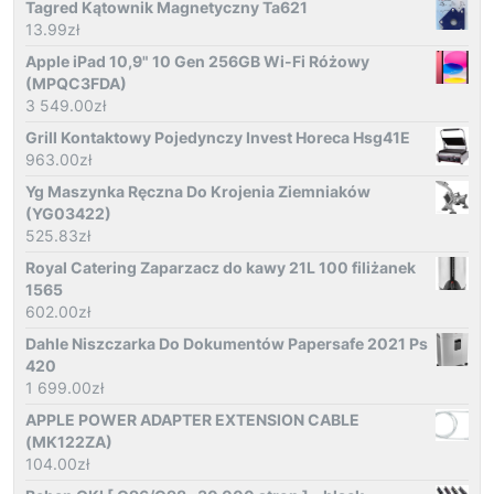
Tagred Kątownik Magnetyczny Ta621
13.99
zł
Apple iPad 10,9" 10 Gen 256GB Wi-Fi Różowy
(MPQC3FDA)
3 549.00
zł
Grill Kontaktowy Pojedynczy Invest Horeca Hsg41E
963.00
zł
Yg Maszynka Ręczna Do Krojenia Ziemniaków
(YG03422)
525.83
zł
Royal Catering Zaparzacz do kawy 21L 100 filiżanek
1565
602.00
zł
Dahle Niszczarka Do Dokumentów Papersafe 2021 Ps
420
1 699.00
zł
APPLE POWER ADAPTER EXTENSION CABLE
(MK122ZA)
104.00
zł