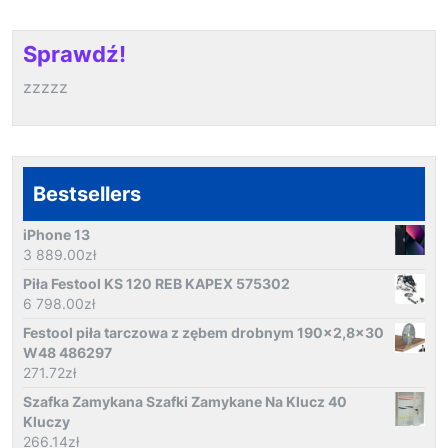
Sprawdź!
zzzzz
Bestsellers
iPhone 13
3 889.00
zł
Piła Festool KS 120 REB KAPEX 575302
6 798.00
zł
Festool piła tarczowa z zębem drobnym 190x2,8x30
W48 486297
271.72
zł
Szafka Zamykana Szafki Zamykane Na Klucz 40
Kluczy
266.14
zł