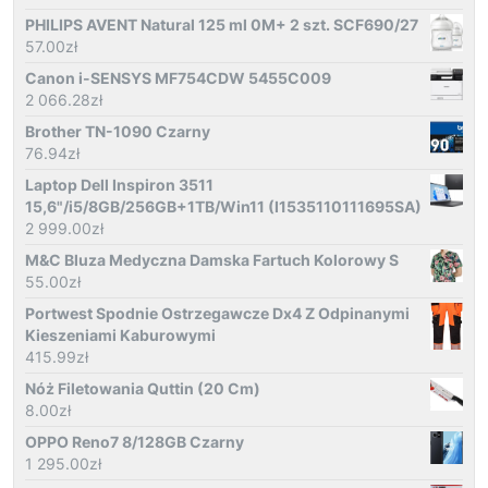
PHILIPS AVENT Natural 125 ml 0M+ 2 szt. SCF690/27
57.00
zł
Canon i-SENSYS MF754CDW 5455C009
2 066.28
zł
Brother TN-1090 Czarny
76.94
zł
Laptop Dell Inspiron 3511
15,6"/i5/8GB/256GB+1TB/Win11 (I1535110111695SA)
2 999.00
zł
M&C Bluza Medyczna Damska Fartuch Kolorowy S
55.00
zł
Portwest Spodnie Ostrzegawcze Dx4 Z Odpinanymi
Kieszeniami Kaburowymi
415.99
zł
Nóż Filetowania Quttin (20 Cm)
8.00
zł
OPPO Reno7 8/128GB Czarny
1 295.00
zł