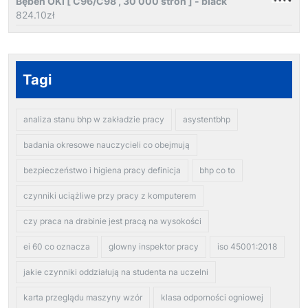
Bęben OKI [ C96/C98 , 30 000 stron ] - black
824.10
zł
Tagi
analiza stanu bhp w zakładzie pracy
asystentbhp
badania okresowe nauczycieli co obejmują
bezpieczeństwo i higiena pracy definicja
bhp co to
czynniki uciążliwe przy pracy z komputerem
czy praca na drabinie jest pracą na wysokości
ei 60 co oznacza
glowny inspektor pracy
iso 45001:2018
jakie czynniki oddziałują na studenta na uczelni
karta przeglądu maszyny wzór
klasa odporności ogniowej