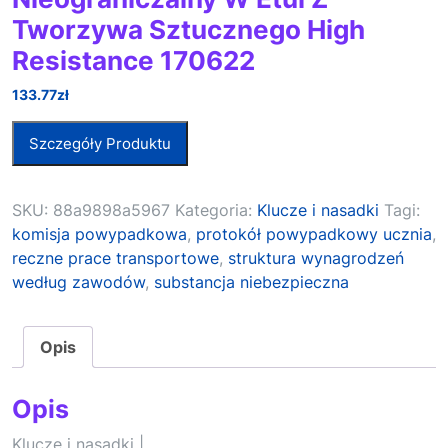
Tworzywa Sztucznego High
Resistance 170622
133.77
zł
Szczegóły Produktu
SKU:
88a9898a5967
Kategoria:
Klucze i nasadki
Tagi:
komisja powypadkowa
,
protokół powypadkowy ucznia
,
reczne prace transportowe
,
struktura wynagrodzeń
według zawodów
,
substancja niebezpieczna
Opis
Opis
Klucze i nasadki |