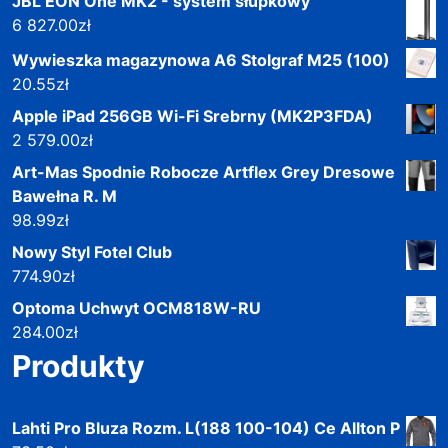
JBL EON One MK2 - system słupkowy
6 827.00
zł
Wywieszka magazynowa A6 Stolgraf M25 (100)
20.55
zł
Apple iPad 256GB Wi-Fi Srebrny (MK2P3FDA)
2 579.00
zł
Art-Mas Spodnie Robocze Artflex Grey Dresowe
Bawełna R. M
98.99
zł
Nowy Styl Fotel Club
774.90
zł
Optoma Uchwyt OCM818W-RU
284.00
zł
Produkty
Lahti Pro Bluza Rozm. L(188 100-104) Ce Allton P