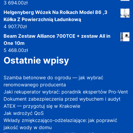
3 694.00
zł
Helgenyberg Wózek Na Rolkach Model 86 ,3
Kółka Z Powierzchnią Ładunkową
4 907.70
zł
Beam Zestaw Alliance 700TCE + zestaw All in
One 10m
5 468.00
zł
Ostatnie wpisy
Szamba betonowe do ogrodu — jak wybrać
renomowanego producenta
Jaki rekuperator wybrać: poradnik ekspertów Pro-Vent
Dokument zabezpieczenia przed wybuchem i audyt
ATEX — przygotuj się w Krakowie
Jak wdrożyć QoS
Wkłady zmiękczająco-odżelaziające: jak poprawić
jakość wody w domu