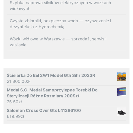
Szybka naprawa silników elektrycznych w wózkach
widłowych
Czyste zbiorniki, bezpieczna woda — czyszczenie i
dezynfekcja z Hydrochemią
Wózki widłowe w Warszawie — sprzedaż, serwis i
zasilanie
Ścielarka Do Bel 2W1 Model Gth Sihr 2023R
21 800.00
zł
Medal S.C. Medal Samoprzylepne Torebki Do
Sterylizacji Różne Rozmiary 200Szt.
25.50
zł
Salomon Cross Over Gtx L41286100
619.99
zł