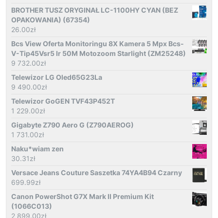
BROTHER TUSZ ORYGINAŁ LC-1100HY CYAN (BEZ
OPAKOWANIA) (67354)
26.00
zł
Bcs View Oferta Monitoringu 8X Kamera 5 Mpx Bcs-
V-Tip45Vsr5 Ir 50M Motozoom Starlight (ZM25248)
9 732.00
zł
Telewizor LG Oled65G23La
9 490.00
zł
Telewizor GoGEN TVF43P452T
1 229.00
zł
Gigabyte Z790 Aero G (Z790AEROG)
1 731.00
zł
Naku*wiam zen
30.31
zł
Versace Jeans Couture Saszetka 74YA4B94 Czarny
699.99
zł
Canon PowerShot G7X Mark II Premium Kit
(1066C013)
2 899.00
zł