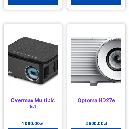
Overmax Multipic
Optoma HD27e
5.1
1 060.00
zł
2 590.00
zł