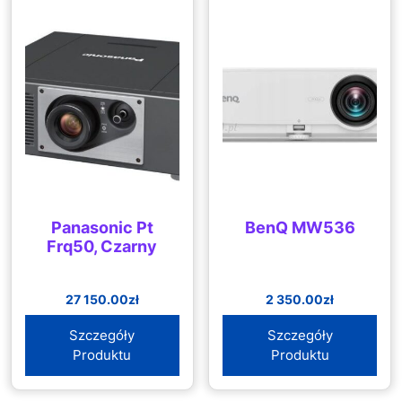
Panasonic Pt
BenQ MW536
Frq50, Czarny
27 150.00
zł
2 350.00
zł
Szczegóły
Szczegóły
Produktu
Produktu