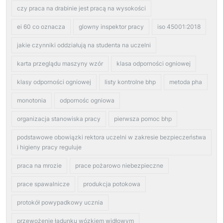
czy praca na drabinie jest pracą na wysokości
ei 60 co oznacza
glowny inspektor pracy
iso 45001:2018
jakie czynniki oddziałują na studenta na uczelni
karta przeglądu maszyny wzór
klasa odporności ogniowej
klasy odporności ogniowej
listy kontrolne bhp
metoda pha
monotonia
odpornośc ogniowa
organizacja stanowiska pracy
pierwsza pomoc bhp
podstawowe obowiązki rektora uczelni w zakresie bezpieczeństwa
i higieny pracy reguluje
praca na mrozie
prace pożarowo niebezpieczne
prace spawalnicze
produkcja potokowa
protokół powypadkowy ucznia
przewożenie ładunku wózkiem widłowym