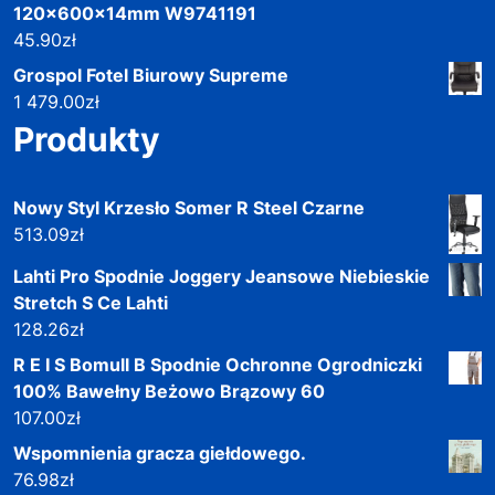
120x600x14mm W9741191
45.90
zł
Grospol Fotel Biurowy Supreme
1 479.00
zł
Produkty
Nowy Styl Krzesło Somer R Steel Czarne
513.09
zł
Lahti Pro Spodnie Joggery Jeansowe Niebieskie
Stretch S Ce Lahti
128.26
zł
R E I S Bomull B Spodnie Ochronne Ogrodniczki
100% Bawełny Beżowo Brązowy 60
107.00
zł
Wspomnienia gracza giełdowego.
76.98
zł