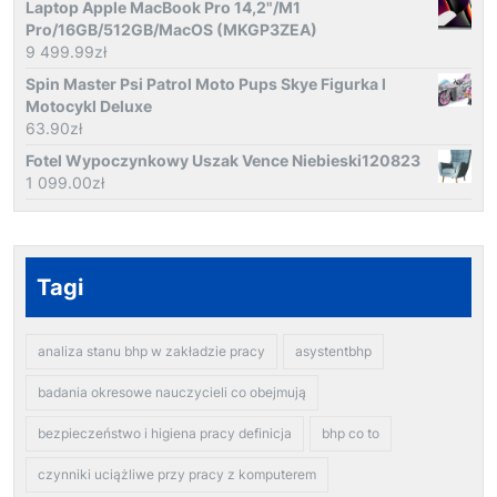
Laptop Apple MacBook Pro 14,2"/M1
Pro/16GB/512GB/MacOS (MKGP3ZEA)
9 499.99
zł
Spin Master Psi Patrol Moto Pups Skye Figurka I
Motocykl Deluxe
63.90
zł
Fotel Wypoczynkowy Uszak Vence Niebieski120823
1 099.00
zł
Tagi
analiza stanu bhp w zakładzie pracy
asystentbhp
badania okresowe nauczycieli co obejmują
bezpieczeństwo i higiena pracy definicja
bhp co to
czynniki uciążliwe przy pracy z komputerem