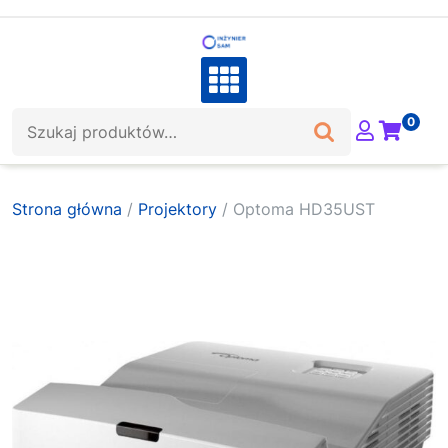
Skip
to
content
Szukaj:
0
Strona główna
/
Projektory
/ Optoma HD35UST