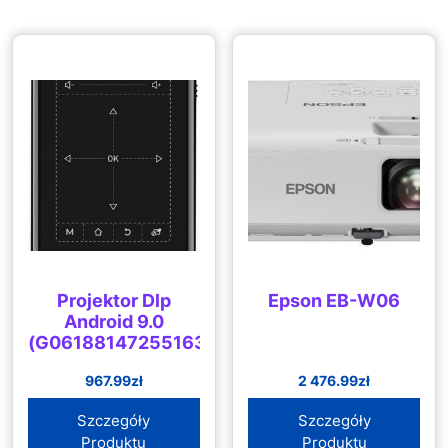
Projektor Dlp
Epson EB-W06
Android 9.0
(G06188147255163)
967.99
zł
2 476.99
zł
Szczegóły
Szczegóły
Produktu
Produktu