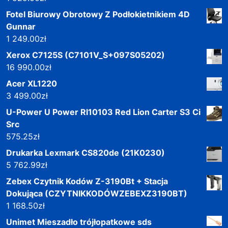
Fotel Biurowy Obrotowy Z Podłokietnikiem 4D
Gunnar
1 249.00
zł
Xerox C7125S (C7101V_S+097S05202)
16 990.00
zł
Acer XL1220
3 499.00
zł
U-Power U Power Rl10103 Red Lion Carter S3 Ci
Src
575.25
zł
Drukarka Lexmark CS820de (21K0230)
5 762.99
zł
Zebex Czytnik Kodów Z-3190Bt + Stacja
Dokująca (CZYTNIKKODÓWZEBEXZ3190BT)
1 168.50
zł
Unimet Mieszadło trójłopatkowe sds