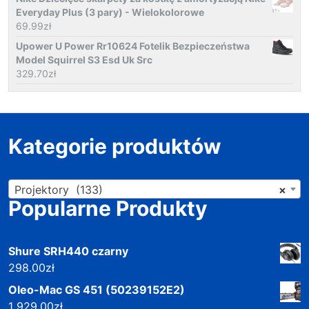
Everyday Plus (3 pary) - Wielokolorowe
69.99
zł
Upower U Power Rr10624 Fotelik Bezpieczeństwa
Model Squirrel S3 Esd Uk Src
329.70
zł
Kategorie produktów
Projektory (133)
×
Popularne Produkty
Shure SRH440 czarny
298.00
zł
Oleo-Mac GS 451 (50239152E2)
1 929.00
zł