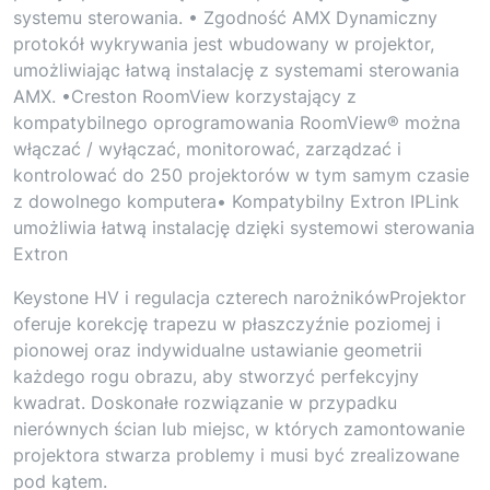
systemu sterowania. • Zgodność AMX Dynamiczny
protokół wykrywania jest wbudowany w projektor,
umożliwiając łatwą instalację z systemami sterowania
AMX. •Creston RoomView korzystający z
kompatybilnego oprogramowania RoomView® można
włączać / wyłączać, monitorować, zarządzać i
kontrolować do 250 projektorów w tym samym czasie
z dowolnego komputera• Kompatybilny Extron IPLink
umożliwia łatwą instalację dzięki systemowi sterowania
Extron
Keystone HV i regulacja czterech narożnikówProjektor
oferuje korekcję trapezu w płaszczyźnie poziomej i
pionowej oraz indywidualne ustawianie geometrii
każdego rogu obrazu, aby stworzyć perfekcyjny
kwadrat. Doskonałe rozwiązanie w przypadku
nierównych ścian lub miejsc, w których zamontowanie
projektora stwarza problemy i musi być zrealizowane
pod kątem.