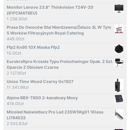
Monitor Lenovo 23.8" Thinkvision T24V-20
(61FCMAT6EU)
1 238.00
zł
Prasa Do Owoców Stal Nierdzewna/Żelazo 3L W Tym
5 Worków Filtracyjnych Royal Catering
449.00
zł
Ffp2 Kn95 10X Maska Ffp2
10.00
zł
Eurokraftpro Krzesła Typu Freischwinger Opak. 2 Szt.
Oparcie Z Obiciem Czarne
2 127.90
zł
Unico Timo Wood Czarny Gc1927
11 341.99
zł
Alpine BBX-T600 2-kanałowy Mocy
419.00
zł
Micoled Naświetlacz Pro Led 235W5Kg01 1Klasa
Ll784533
2 502.63
zł