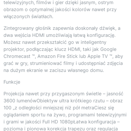
telewizyjnych, filmów i gier dzięki jasnym, ostrym
obrazom o optymalnej jakości kolorów nawet przy
włączonych światłach.
Zintegrowany głośnik zapewnia doskonały dźwięk, a
dwa wejścia HDMI umożliwiają łatwą konfigurację.
Możesz nawet przekształcić go w inteligentny
projektor, podłączając klucz HDMI, taki jak Google
Chromecast ™, Amazon Fire Stick lub Apple TV ™, aby
grać w gry, strumieniować filmy i udostępniać zdjęcia
na dużym ekranie w zaciszu własnego domu.
Funkcje
Projekcja nawet przy przygaszonym świetle – jasność
3600 lumenówObiektyw ultra krótkiego rzutu – obraz
100 „z odległości mniejszej niż pół metraCiesz się
oglądaniem sportu na żywo, programami telewizyjnymi
i grami w jakości Full HD 1080pŁatwa konfiguracja –
pozioma i pionowa korekcja trapezu oraz regulacja