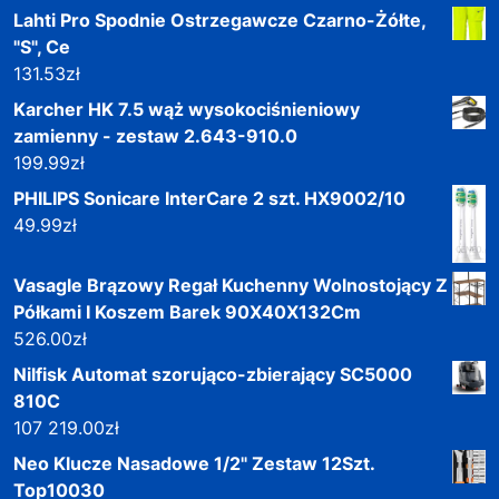
Lahti Pro Spodnie Ostrzegawcze Czarno-Żółte,
"S", Ce
131.53
zł
Karcher HK 7.5 wąż wysokociśnieniowy
zamienny - zestaw 2.643-910.0
199.99
zł
PHILIPS Sonicare InterCare 2 szt. HX9002/10
49.99
zł
Vasagle Brązowy Regał Kuchenny Wolnostojący Z
Półkami I Koszem Barek 90X40X132Cm
526.00
zł
Nilfisk Automat szorująco-zbierający SC5000
810C
107 219.00
zł
Neo Klucze Nasadowe 1/2" Zestaw 12Szt.
Top10030