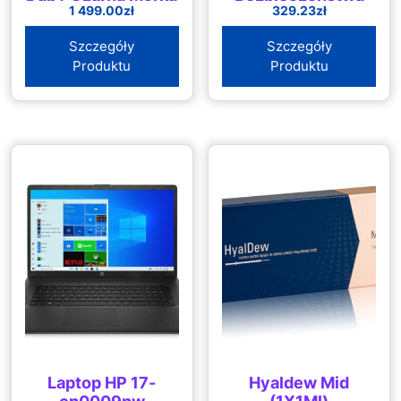
1 499.00
zł
329.23
zł
Agrotyp Sbea Src
Białe
Szczegóły
Szczegóły
Produktu
Produktu
Laptop HP 17-
Hyaldew Mid