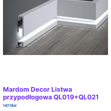
Mardom Decor Listwa
przypodłogowa QL019+QL021
147.74
zł