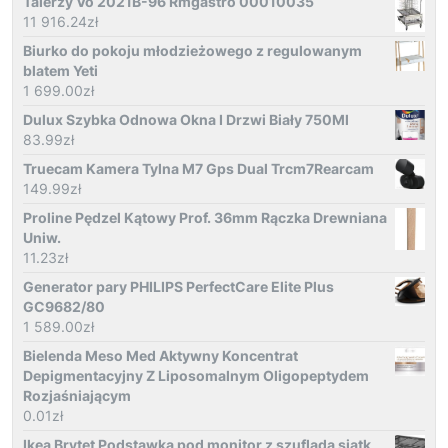
Talerzy Vo 2021B-96 Rmgastro 00010035
11 916.24
zł
Biurko do pokoju młodzieżowego z regulowanym
blatem Yeti
1 699.00
zł
Dulux Szybka Odnowa Okna I Drzwi Biały 750Ml
83.99
zł
Truecam Kamera Tylna M7 Gps Dual Trcm7Rearcam
149.99
zł
Proline Pędzel Kątowy Prof. 36mm Rączka Drewniana
Uniw.
11.23
zł
Generator pary PHILIPS PerfectCare Elite Plus
GC9682/80
1 589.00
zł
Bielenda Meso Med Aktywny Koncentrat
Depigmentacyjny Z Liposomalnym Oligopeptydem
Rozjaśniającym
0.01
zł
Ikea Brytet Podstawka pod monitor z szufladą siatk