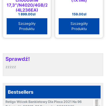
cn0009nw
(1X1Ml)
17,3″/N4020/4GB/256GB/Win10
(4L236EA)
1 899.00
zł
159.00
zł
Szczegóły
Szczegóły
Produktu
Produktu
Sprawdź!
zzzzz
Bestsellers
Retigo Wózek Bankietowy Dla Pieca 2021 Na 96