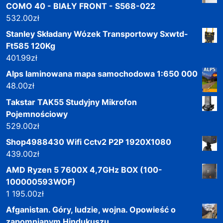
COMO 40 - BIAŁY FRONT - S568-022
532.00
zł
Stanley Składany Wózek Transportowy Sxwtd-
Ft585 120Kg
401.99
zł
Alps laminowana mapa samochodowa 1:650 000
48.00
zł
Takstar TAK55 Studyjny Mikrofon
Pojemnościowy
529.00
zł
Shop4988430 Wifi Cctv2 P2P 1920X1080
439.00
zł
AMD Ryzen 5 7600X 4,7GHz BOX (100-
100000593WOF)
1 195.00
zł
Afganistan. Góry, ludzie, wojna. Opowieść o
zapomnianym Hindukuszu