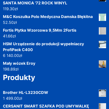
SANTA MONICA '72 ROCK WINYL
119.30
zł
M&C Koszulka Polo Medyczna Damska Błękitna
52.50
zł
Fortis Plytka Wzorcowa 9,5Mm 2Fortis
41.66
zł
HSM Urządzenie do produkcji wypełniaczy
ProfiPack C400
6 140.00
zł
Mały wózek Eroy
198.89
zł
Produkty
Brother HL-L3230CDW
1 499.00
zł
CERSANIT SMART SZAFKA POD UMYWALKĘ