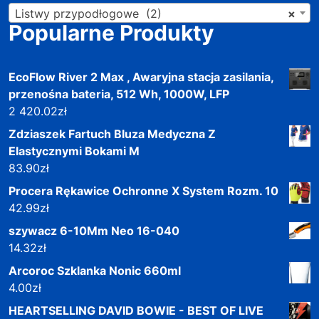
Listwy przypodłogowe (2)
×
Popularne Produkty
EcoFlow River 2 Max , Awaryjna stacja zasilania,
przenośna bateria, 512 Wh, 1000W, LFP
2 420.02
zł
Zdziaszek Fartuch Bluza Medyczna Z
Elastycznymi Bokami M
83.90
zł
Procera Rękawice Ochronne X System Rozm. 10
42.99
zł
szywacz 6-10Mm Neo 16-040
14.32
zł
Arcoroc Szklanka Nonic 660ml
4.00
zł
HEARTSELLING DAVID BOWIE - BEST OF LIVE