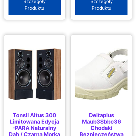
Szczegóły
Szczegóły
Produktu
Produktu
Tonsil Altus 300
Deltaplus
Limitowana Edycja
Maub3Sbbc36
-PARA Naturalny
Chodaki
Dąb / Czarna Morka
Bezpieczeństwa