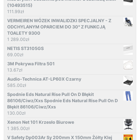
(10493515)
111.99
zł
VERMEIREN WÓZEK INWALIDZKI SPECJALNY - Z
ODCHYLANYM OPARCIEM DO 30° Z FUNKCJĄ
TOALETY 9300
1 289.00
zł
NETIS ST3105GS
69.00
zł
3M Pokrywa Filtra 501
13.67
zł
Audio-Technica AT-LP60X Czarny
585.00
zł
Spodnie Eds Natural Rise Pull On D Błękit
86106/Ciwz/Xxs Spodnie Eds Natural Rise Pull On D
Błękit 86106/Ciwz/Xxs
130.00
zł
Xenon Net 101 Krzesło Biurowe
1 385.00
zł
V Safety Dp003Ar Sy 200mm X 150mm Żółty Klej