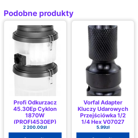
Podobne produkty
Profi Odkurzacz
Vorfal Adapter
45.30Ep Cyklon
Kluczy Udarowych
1870W
Przejściówka 1/2
(PROFI4530EP)
1/4 Hex V07027
2 200.00
zł
5.99
zł