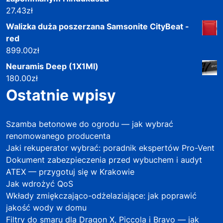
27.43
zł
Walizka duża poszerzana Samsonite CityBeat -
red
899.00
zł
Neuramis Deep (1X1Ml)
180.00
zł
Ostatnie wpisy
Szamba betonowe do ogrodu — jak wybrać
renomowanego producenta
Jaki rekuperator wybrać: poradnik ekspertów Pro-Vent
Dokument zabezpieczenia przed wybuchem i audyt
ATEX — przygotuj się w Krakowie
Jak wdrożyć QoS
Wkłady zmiękczająco-odżelaziające: jak poprawić
jakość wody w domu
Filtry do smaru dla Dragon X, Piccola i Bravo — jak