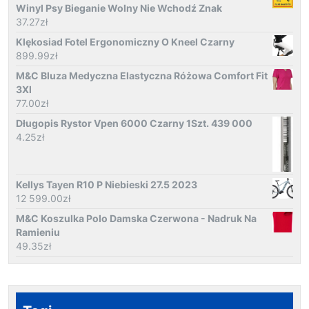
Winyl Psy Bieganie Wolny Nie Wchodź Znak
37.27
zł
Klękosiad Fotel Ergonomiczny O Kneel Czarny
899.99
zł
M&C Bluza Medyczna Elastyczna Różowa Comfort Fit
3Xl
77.00
zł
Długopis Rystor Vpen 6000 Czarny 1Szt. 439 000
4.25
zł
Kellys Tayen R10 P Niebieski 27.5 2023
12 599.00
zł
M&C Koszulka Polo Damska Czerwona - Nadruk Na
Ramieniu
49.35
zł