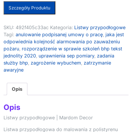
Szczegóły Produktu
SKU:
492f405c33ac
Kategoria:
Listwy przypodłogowe
Tagi:
anulowanie podpisanej umowy o pracę
,
jaka jest
odpowiednia kolejność alarmowania po zauważeniu
pożaru
,
rozporządzenie w sprawie szkoleń bhp tekst
jednolity 2020
,
uprawnienia sep pomiary
,
zadania
służby bhp
,
zagrożenie wybuchem
,
zatrzymanie
awaryjne
Opis
Opis
Listwy przypodłogowe | Mardom Decor
Listwa przypodłogowa do malowania z polistyrenu