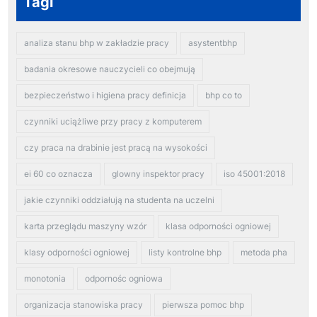
Tagi
analiza stanu bhp w zakładzie pracy
asystentbhp
badania okresowe nauczycieli co obejmują
bezpieczeństwo i higiena pracy definicja
bhp co to
czynniki uciążliwe przy pracy z komputerem
czy praca na drabinie jest pracą na wysokości
ei 60 co oznacza
glowny inspektor pracy
iso 45001:2018
jakie czynniki oddziałują na studenta na uczelni
karta przeglądu maszyny wzór
klasa odporności ogniowej
klasy odporności ogniowej
listy kontrolne bhp
metoda pha
monotonia
odpornośc ogniowa
organizacja stanowiska pracy
pierwsza pomoc bhp