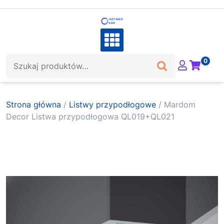
Skip
to
content
Szukaj:
0
Strona główna
/
Listwy przypodłogowe
/ Mardom
Decor Listwa przypodłogowa QL019+QL021