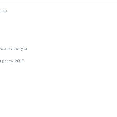
enia
owotne emeryta
u pracy 2018