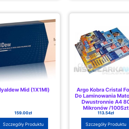
yaldew Mid (1X1Ml)
Argo Kobra Cristal Fo
Do Laminowania Mat
Dwustronnie A4 8
Mikronów /100Szt
159.00
zł
113.54
zł
Szczegóły Produktu
Szczegóły Produktu