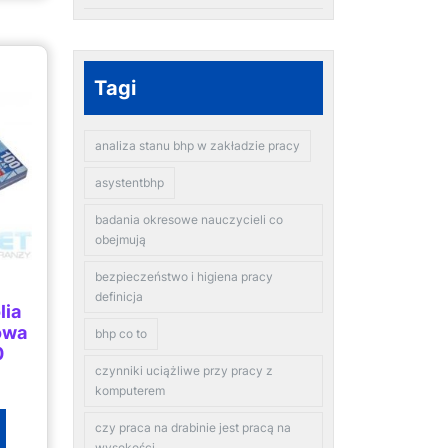
Tagi
analiza stanu bhp w zakładzie pracy
asystentbhp
badania okresowe nauczycieli co
obejmują
bezpieczeństwo i higiena pracy
definicja
lia
owa
bhp co to
0
czynniki uciążliwe przy pracy z
komputerem
czy praca na drabinie jest pracą na
wysokości