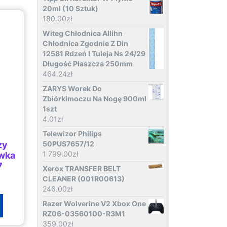
20ml (10 Sztuk)
180.00
zł
Witeg Chłodnica Allihn
Chłodnica Zgodnie Z Din
12581 Rdzeń I Tuleja Ns 24/29
Długość Płaszcza 250mm
464.24
zł
ZARYS Worek Do
Zbiórkimoczu Na Nogę 900ml
1szt
4.01
zł
Telewizor Philips
zy
50PUS7657/12
1 799.00
zł
ówka
7
Xerox TRANSFER BELT
CLEANER (001R00613)
246.00
zł
Razer Wolverine V2 Xbox One
RZ06-03560100-R3M1
359.00
zł