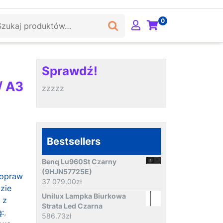
ukaj:
0
Sprawdź!
/ A3
zzzzz
Bestsellers
Benq Lu960St Czarny
(9HJN57725E)
 opraw
37 079.00
zł
zie
Unilux Lampka Biurkowa
 z
Strata Led Czarna
:
,
586.73
zł