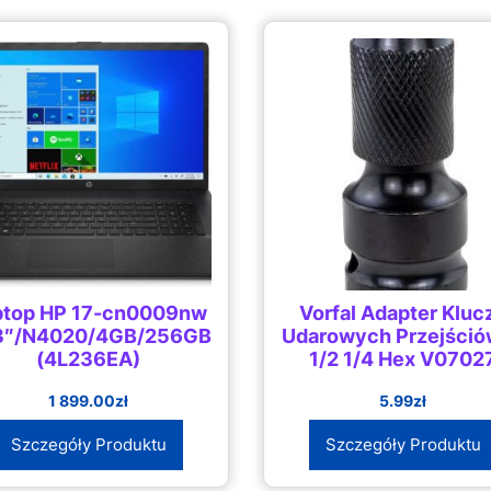
ptop HP 17-cn0009nw
Vorfal Adapter Kluc
,3″/N4020/4GB/256GB/Win10
Udarowych Przejści
(4L236EA)
1/2 1/4 Hex V0702
1 899.00
zł
5.99
zł
Szczegóły Produktu
Szczegóły Produktu