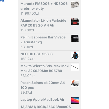
owe
Marantz PM8006 + ND8006
srebrno-złoty
11 997.00
zł
Akumulator Li-Ion Parkside
PAP 20 B3 20 V 4 Ah
157.00
zł
Pellini Espresso Bar Vivace
Ziarnista 1kg
53.90
zł
NEO HD+ 81-558-S
158.24
zł
Makita Wiertło Sds-Max Maxi
Mak 32X920Mm B05789
531.00
zł
Peach Spines bk 20mm A4
100 pcs
89.17
zł
Laptop Apple MacBook Air
13,3"/M1/16GB/256GB/macOS