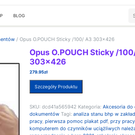
Sz
EP
BLOG
mentów
/ Opus O.POUCH Sticky /100/ A3 303×426
Opus O.POUCH Sticky /100
303×426
279.95
zł
Szczegóły Produktu
SKU:
dcd41a565942
Kategoria:
Akcesoria do
dokumentów
Tagi:
analiza stanu bhp w zakład
pracy
,
pierwsza pomoc plakat pdf
,
przy pracy
komputerem do czynników uciążliwych należą