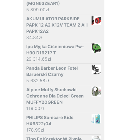
(MGN63ZEAR1)
5 899.00
zł
AKUMULATOR PARKSIDE
PAPK 12 A2 X12V TEAM 2 AH
PAPK12A2
84.84
zł
Ipc Myjka Ciśnieniowa Pw-
H90 D1921P T
29 314.65
zł
Panda Barber Leon Fotel
Barberski Czarny
5 632.58
zł
Alpine Muffy Słuchawki
Ochronne Dla Dzieci Green
MUFFY20GREEN
119.00
zł
PHILIPS Sonicare Kids
HX6322/04
178.99
zł
Tipp Ex Korektor W Płynie