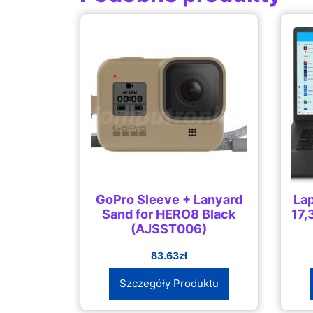
GoPro Sleeve + Lanyard
La
Sand for HERO8 Black
17
(AJSST006)
83.63
zł
Szczegóły Produktu