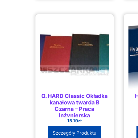
O. HARD Classic Okładka
H
kanałowa twarda B
Czarna – Praca
Inżynierska
15.19
zł
Szczegóły Produktu