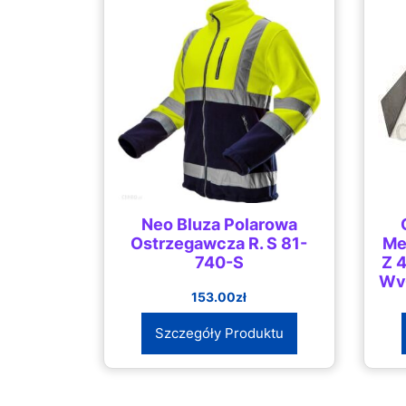
Neo Bluza Polarowa
Ostrzegawcza R. S 81-
Me
740-S
Z 
Wy
153.00
zł
Szczegóły Produktu