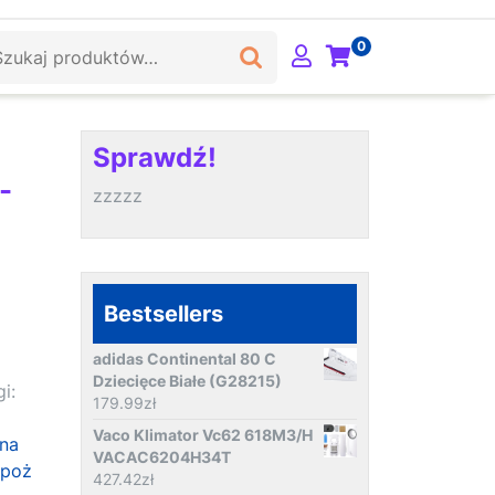
ukaj:
0
Sprawdź!
-
zzzzz
Bestsellers
adidas Continental 80 C
Dziecięce Białe (G28215)
i:
179.99
zł
Vaco Klimator Vc62 618M3/H
 na
VACAC6204H34T
ppoż
427.42
zł