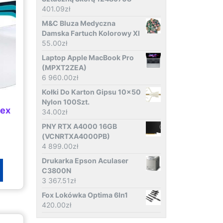
401.09
zł
M&C Bluza Medyczna
Damska Fartuch Kolorowy Xl
55.00
zł
Laptop Apple MacBook Pro
(MPXT2ZEA)
6 960.00
zł
Kołki Do Karton Gipsu 10x50
Nylon 100Szt.
lex
34.00
zł
PNY RTX A4000 16GB
(VCNRTXA4000PB)
4 899.00
zł
Drukarka Epson Aculaser
C3800N
3 367.51
zł
Fox Lokówka Optima 6In1
420.00
zł