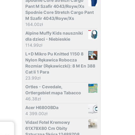
Spodnie Core Stretch Cargo
Pant M Szafir 4043/Royw/Xs
Spodnie Core Stretch Cargo Pant
M Szafir 4043/Royw/Xs
164.00
zł
Alpine Muffy Kids nauszniki
dla dzieci - Niebieskie
114.99
zł
L+D Mikro Pu Knitted 1150 8
Nylon Rękawica Robocza
Rozmiar (Rękawiczki): 8 M En 388
Cat Ii 1 Para
23.99
zł
Ortles - Cevedale,
Ortlergebiet mapa Tabacco
46.38
zł
Acer H6800BDa
4 399.00
zł
Vidaxl Fotel Kremowy
61X78X80 Cm Obity
Sztuczną Skórą 12489708