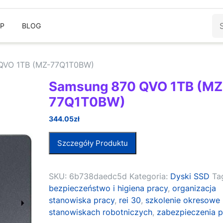
Sz
EP
BLOG
QVO 1TB (MZ-77Q1T0BW)
Samsung 870 QVO 1TB (MZ
77Q1T0BW)
344.05
zł
Szczegóły Produktu
SKU:
6b738daedc5d
Kategoria:
Dyski SSD
Tag
bezpieczeństwo i higiena pracy
,
organizacja
stanowiska pracy
,
rei 30
,
szkolenie okresowe
stanowiskach robotniczych
,
zabezpieczenia 