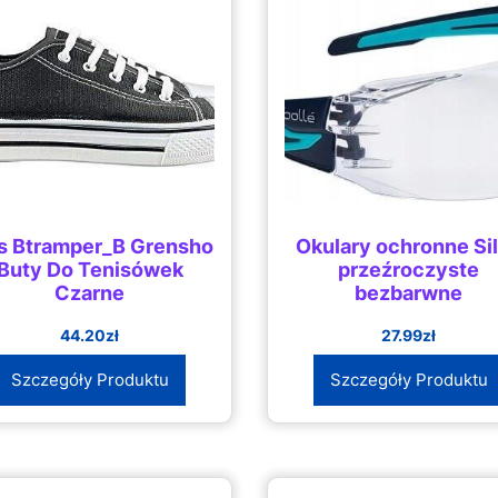
s Btramper_B Grensho
Okulary ochronne Si
Buty Do Tenisówek
przeźroczyste
Czarne
bezbarwne
44.20
zł
27.99
zł
Szczegóły Produktu
Szczegóły Produktu