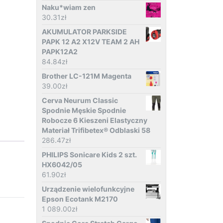
Naku*wiam zen
30.31
zł
AKUMULATOR PARKSIDE
PAPK 12 A2 X12V TEAM 2 AH
PAPK12A2
84.84
zł
Brother LC-121M Magenta
39.00
zł
Cerva Neurum Classic
Spodnie Męskie Spodnie
Robocze 6 Kieszeni Elastyczny
Materiał Trifibetex® Odblaski 58
286.47
zł
PHILIPS Sonicare Kids 2 szt.
HX6042/05
61.90
zł
Urządzenie wielofunkcyjne
Epson Ecotank M2170
1 089.00
zł