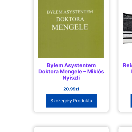
Byłem Asystentem
Rei
Doktora Mengele – Miklós
Nyiszli
20.99
zł
Szczegóły Produktu