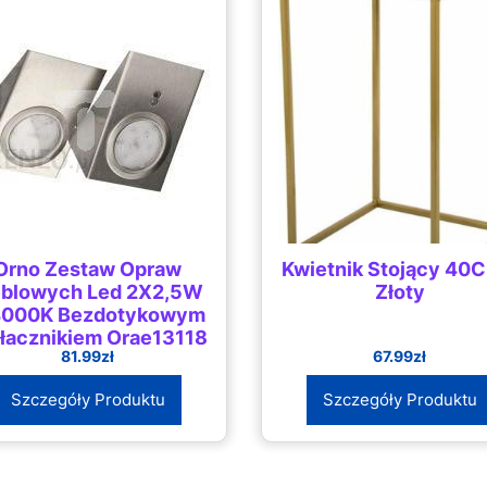
Orno Zestaw Opraw
Kwietnik Stojący 40
blowych Led 2X2,5W
Złoty
4000K Bezdotykowym
łącznikiem Orae13118
81.99
zł
67.99
zł
Szczegóły Produktu
Szczegóły Produktu