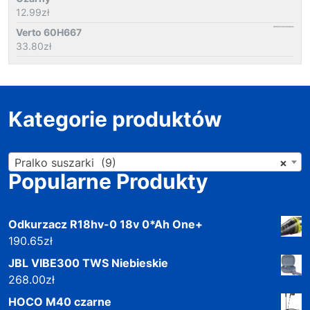
12.99
zł
Verto 60H667
33.80
zł
Kategorie produktów
Pralko suszarki (9)
×
Popularne Produkty
Odkurzacz R18hv-0 18v 0*Ah One+
190.65
zł
JBL VIBE300 TWS Niebieskie
268.00
zł
HOCO M40 czarne