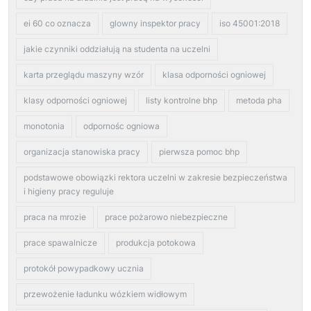
ei 60 co oznacza
glowny inspektor pracy
iso 45001:2018
jakie czynniki oddziałują na studenta na uczelni
karta przeglądu maszyny wzór
klasa odporności ogniowej
klasy odporności ogniowej
listy kontrolne bhp
metoda pha
monotonia
odpornośc ogniowa
organizacja stanowiska pracy
pierwsza pomoc bhp
podstawowe obowiązki rektora uczelni w zakresie bezpieczeństwa
i higieny pracy reguluje
praca na mrozie
prace pożarowo niebezpieczne
prace spawalnicze
produkcja potokowa
protokół powypadkowy ucznia
przewożenie ładunku wózkiem widłowym