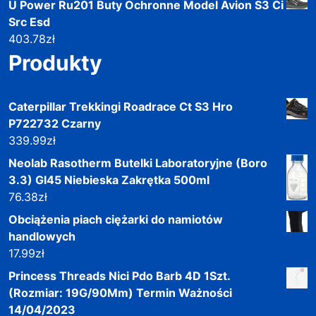
U Power Ru201 Buty Ochronne Model Avion S3 Ci
Src Esd
403.78
zł
Produkty
Caterpillar Trekkingi Roadrace Ct S3 Hro
P722732 Czarny
339.99
zł
Neolab Rasotherm Butelki Laboratoryjne (Boro
3.3) Gl45 Niebieska Zakrętka 500ml
76.38
zł
Obciążenia piach ciężarki do namiotów
handlowych
17.99
zł
Princess Threads Nici Pdo Barb 4D 1Szt.
(Rozmiar: 19G/90Mm) Termin Ważności
14/04/2023