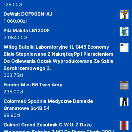
129.00
zł
DeWalt DCF900N-XJ
1 060.00
zł
Piła Makita LB1200F
3 084.00
zł
Witeg Butelki Laboratoryjne 1L Gl45 Economy
Białe Stopniowane Z Nakrętką Pp I Pierścieniem
Do Odlewania Oczek Wyprodukowane Ze Szkła
Borokrzemowego 3.
363.75
zł
Fender Mini 65 Twin Amp
235.00
zł
Colormed Spodnie Medyczne Damskie
Granatowe Sc4B 54
99.90
zł
Galmet Grand Zasobnik C.W.U. Z Dużą
Wężownicą Spiralną 2 M2 Do Pomp Ciepła 200 L