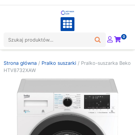
Skip
to
content
Szukaj:
0
Strona główna
/
Pralko suszarki
/ Pralko-suszarka Beko
HTV8732XAW