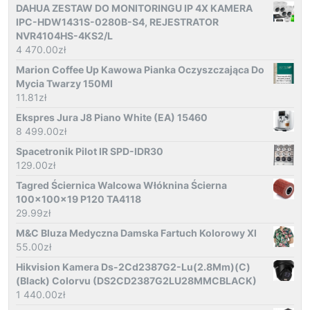
DAHUA ZESTAW DO MONITORINGU IP 4X KAMERA
IPC-HDW1431S-0280B-S4, REJESTRATOR
NVR4104HS-4KS2/L
4 470.00
zł
Marion Coffee Up Kawowa Pianka Oczyszczająca Do
Mycia Twarzy 150Ml
11.81
zł
Ekspres Jura J8 Piano White (EA) 15460
8 499.00
zł
Spacetronik Pilot IR SPD-IDR30
129.00
zł
Tagred Ściernica Walcowa Włóknina Ścierna
100x100x19 P120 TA4118
29.99
zł
M&C Bluza Medyczna Damska Fartuch Kolorowy Xl
55.00
zł
Hikvision Kamera Ds-2Cd2387G2-Lu(2.8Mm)(C)
(Black) Colorvu (DS2CD2387G2LU28MMCBLACK)
1 440.00
zł