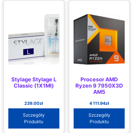
Stylage Stylage L
Procesor AMD
Classic (1X1Ml)
Ryzen 9 7950X3D
AM5
239.00
zł
4 111.94
zł
Szczegóły
Szczegóły
Produktu
Produktu