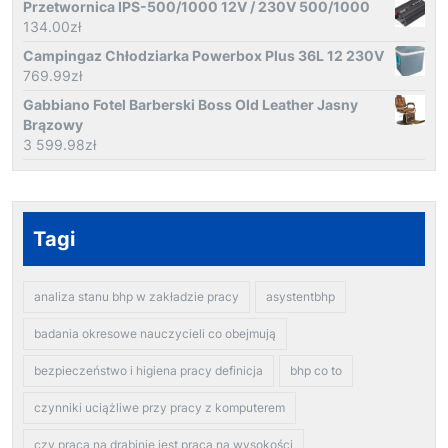
Przetwornica IPS-500/1000 12V / 230V 500/1000
134.00
zł
Campingaz Chłodziarka Powerbox Plus 36L 12 230V
769.99
zł
Gabbiano Fotel Barberski Boss Old Leather Jasny
Brązowy
3 599.98
zł
Tagi
analiza stanu bhp w zakładzie pracy
asystentbhp
badania okresowe nauczycieli co obejmują
bezpieczeństwo i higiena pracy definicja
bhp co to
czynniki uciążliwe przy pracy z komputerem
czy praca na drabinie jest pracą na wysokości