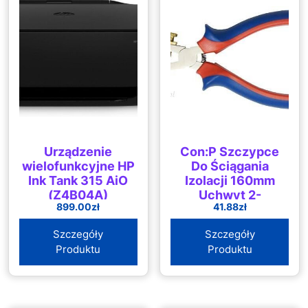
Urządzenie
Con:P Szczypce
wielofunkcyjne HP
Do Ściągania
Ink Tank 315 AiO
Izolacji 160mm
(Z4B04A)
Uchwyt 2-
899.00
zł
41.88
zł
Komponentowy
CPT178160
Szczegóły
Szczegóły
Produktu
Produktu