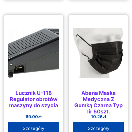
Łucznik U-118
Abena Maska
Regulator obrotów
Medyczna Z
maszyny do szycia
Gumką Czarna Typ
Iir 50szt.
69.00
zł
10.26
zł
Szczegóły
Szczegóły