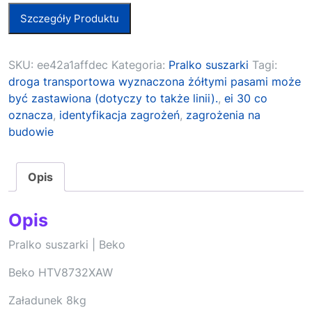
Szczegóły Produktu
SKU:
ee42a1affdec
Kategoria:
Pralko suszarki
Tagi:
droga transportowa wyznaczona żółtymi pasami może
być zastawiona (dotyczy to także linii).
,
ei 30 co
oznacza
,
identyfikacja zagrożeń
,
zagrożenia na
budowie
Opis
Opis
Pralko suszarki | Beko
Beko HTV8732XAW
Załadunek 8kg