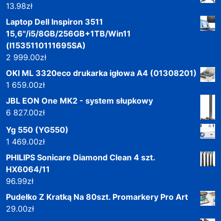
13.98
zł
Laptop Dell Inspiron 3511
15,6"/i5/8GB/256GB+1TB/Win11
(I1535110111695SA)
2 999.00
zł
OKI ML 3320eco drukarka igłowa A4 (01308201)
1 659.00
zł
JBL EON One MK2 - system słupkowy
6 827.00
zł
Yg 550 (YG550)
1 469.00
zł
PHILIPS Sonicare Diamond Clean 4 szt.
HX6064/11
96.99
zł
Pudełko Z Kratką Na 80szt. Promarkery Pro Art
29.00
zł