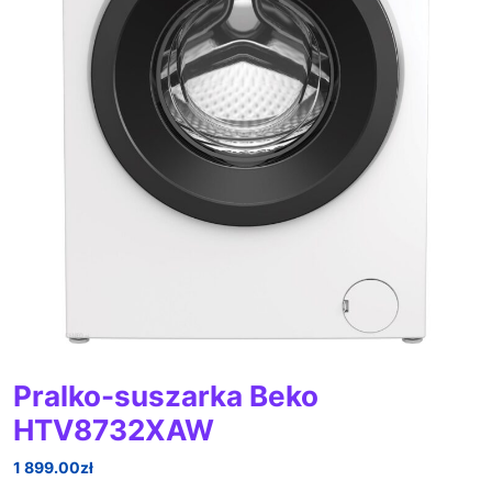
Pralko-suszarka Beko
HTV8732XAW
1 899.00
zł