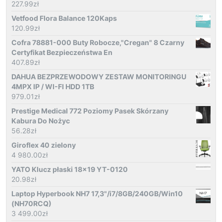
227.99
zł
Vetfood Flora Balance 120Kaps
120.99
zł
Cofra 78881-000 Buty Robocze,"Cregan" 8 Czarny
Certyfikat Bezpieczeństwa En
407.89
zł
DAHUA BEZPRZEWODOWY ZESTAW MONITORINGU
4MPX IP / WI-FI HDD 1TB
979.01
zł
Prestige Medical 772 Poziomy Pasek Skórzany
Kabura Do Nożyc
56.28
zł
Giroflex 40 zielony
4 980.00
zł
YATO Klucz płaski 18x19 YT-0120
20.98
zł
Laptop Hyperbook NH7 17,3"/i7/8GB/240GB/Win10
(NH70RCQ)
3 499.00
zł