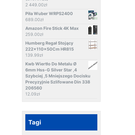
2 449.00
zł
Piła Wuber WRPS2400
689.00
zł
Amazon Fire Stick 4K Max
259.00
zł
Humberg Regał Stojący
222x110x50Cm HR815
139.99
zł
Kwb Wiertło Do Metalu Ø
6mm Hss-G Silver Star ,4
Szybciej ,5 Mniejszego Docisku
Precyzyjnie Szlifowane Din 338
206560
12.09
zł
Tagi