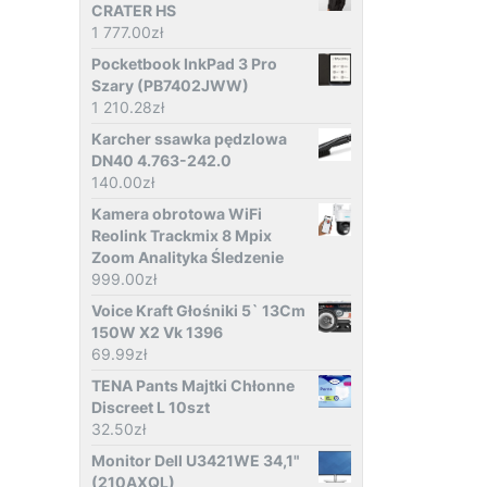
CRATER HS
1 777.00
zł
Pocketbook InkPad 3 Pro
Szary (PB7402JWW)
1 210.28
zł
Karcher ssawka pędzlowa
DN40 4.763-242.0
140.00
zł
Kamera obrotowa WiFi
Reolink Trackmix 8 Mpix
Zoom Analityka Śledzenie
999.00
zł
Voice Kraft Głośniki 5` 13Cm
150W X2 Vk 1396
69.99
zł
TENA Pants Majtki Chłonne
Discreet L 10szt
32.50
zł
Monitor Dell U3421WE 34,1"
(210AXQL)