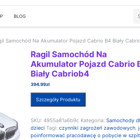
Sz
EP
BLOG
gil Samochód Na Akumulator Pojazd Cabrio B4 Biały Cabri
Ragil Samochód Na
Akumulator Pojazd Cabrio 
Biały Cabriob4
394.99
zł
Szczegóły Produktu
SKU:
4955a81a6b9c
Kategoria:
Samochody d
dzieci
Tagi:
czynniki zagrożeń zawodowych
,
poinformować pracodawcę o pobycie w szpit