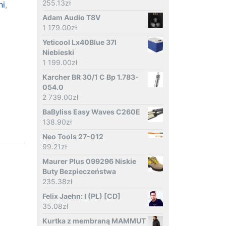
255.13
zł
ni
,
Adam Audio T8V
1 179.00
zł
Yeticool Lx40Blue 37l
Niebieski
1 199.00
zł
Karcher BR 30/1 C Bp 1.783-
054.0
2 739.00
zł
BaByliss Easy Waves C260E
138.90
zł
Neo Tools 27-012
99.21
zł
Maurer Plus 099296 Niskie
Buty Bezpieczeństwa
235.38
zł
Felix Jaehn: I (PL) [CD]
35.08
zł
Kurtka z membraną MAMMUT