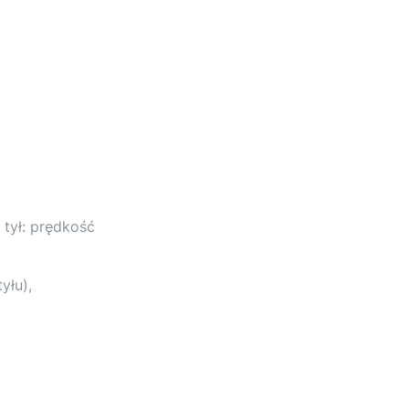
; tył: prędkość
yłu),