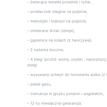
– świecące światła przednie i tylne,
– przełacznik biegów na pulpicie,
– melodyjki i klakson na pulpicie,
– otwierane drzwi (oboje),
– gąsienica na kołach (z tworzywa),
– 2 lusterka boczne,
– 4 biegi (przód: wolny, szybki , najszybszy
stałą)
– wysuwany uchwyt do holowania autka (z t
– pedał gazu,
– instrukcja w języku polskim i angielskim,
– 12-to miesięczna gwarancja,