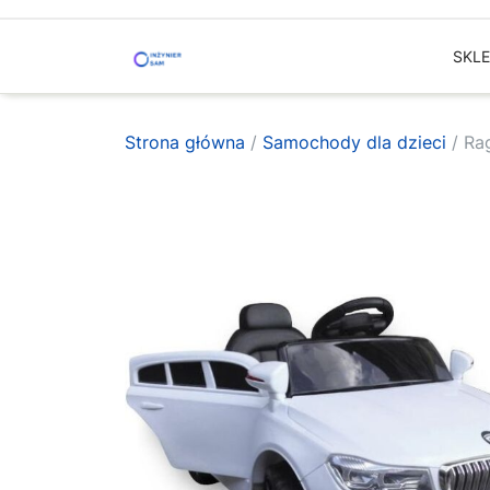
Skip
to
SKL
content
Strona główna
/
Samochody dla dzieci
/ Ra