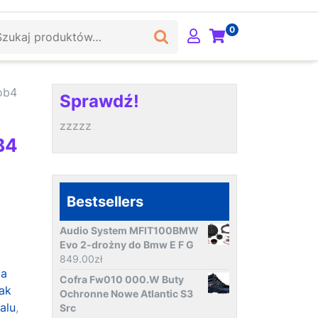
ukaj:
0
ob4
Sprawdź!
zzzzz
B4
Bestsellers
Audio System MFIT100BMW
Evo 2-drożny do Bmw E F G
849.00
zł
la
Cofra Fw010 000.W Buty
jak
Ochronne Nowe Atlantic S3
alu
,
Src