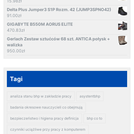
15.98
zł
Delta Plus Jumper3 S1P Rozm. 42 (JUMP3SPNO42)
91.00
zł
GIGABYTE B550M AORUS ELITE
470.83
zł
Gerlach Zestaw sztućców 68 szt. ANTICA połysk +
walizka
950.00
zł
Tagi
analiza stanu bhp w zakładzie pracy
asystentbhp
badania okresowe nauczycieli co obejmują
bezpieczeństwo i higiena pracy definicja
bhp co to
czynniki uciążliwe przy pracy z komputerem