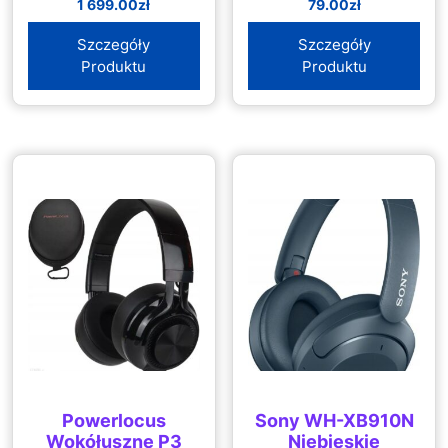
1 699.00
zł
79.00
zł
Szczegóły
Szczegóły
Produktu
Produktu
Powerlocus
Sony WH-XB910N
Wokółuszne P3
Niebieskie