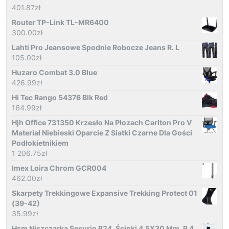
401.87
zł
Router TP-Link TL-MR6400
300.00
zł
Lahti Pro Jeansowe Spodnie Robocze Jeans R. L
105.00
zł
Huzaro Combat 3.0 Blue
426.99
zł
Hi Tec Rango 54376 Blk Red
164.99
zł
Hjh Office 731350 Krzesło Na Płozach Carlton Pro V
Materiał Niebieski Oparcie Z Siatki Czarne Dla Gości
Podłokietnikiem
1 206.75
zł
Imex Loira Chrom GCR004
462.00
zł
Skarpety Trekkingowe Expansive Trekking Protect 01
(39-42)
35.99
zł
Hsm Niszczarka Securio B24, Ścinki 4.5X30 Mm, P 4,