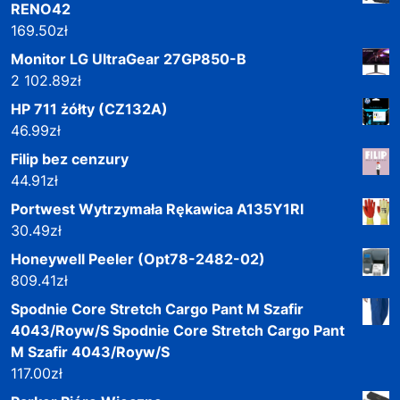
RENO42
169.50
zł
Monitor LG UltraGear 27GP850-B
2 102.89
zł
HP 711 żółty (CZ132A)
46.99
zł
Filip bez cenzury
44.91
zł
Portwest Wytrzymała Rękawica A135Y1Rl
30.49
zł
Honeywell Peeler (Opt78-2482-02)
809.41
zł
Spodnie Core Stretch Cargo Pant M Szafir
4043/Royw/S Spodnie Core Stretch Cargo Pant
M Szafir 4043/Royw/S
117.00
zł