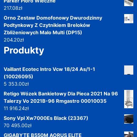
Parker Pióro Wieczne
217.08
zł
Orno Zestaw Domofonowy Dwurodzinny
Podtynkowy Z Czytnikiem Breloków
Zbliżeniowych Malo Multi (DP15)
204.20
zł
Produkty
Vaillant Ecotec Intro Vcw 18/24 As/1-1
(10026095)
5 353.00
zł
Retigo Wózek Bankietowy Dla Pieca 2021 Na 96
Talerzy Vo 2021B-96 Rmgastro 00010035
11 916.24
zł
Sony Vpl Xw7000Es Black (23367)
70 495.00
zł
GIGABYTE B550M AORUS ELITE