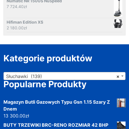
Numatic NR 1500S NuSpeed
7 724.40
zł
Hifiman Edition XS
2 180.00
zł
Kategorie produktów
Słuchawki (139)
×
Popularne Produkty
Magazyn Butli Gazowych Typu Gsn 1.15 Szary Z
Dnem
13 300.00
zł
BUTY TRZEWIKI BRC-RENO ROZMIAR 42 BHP