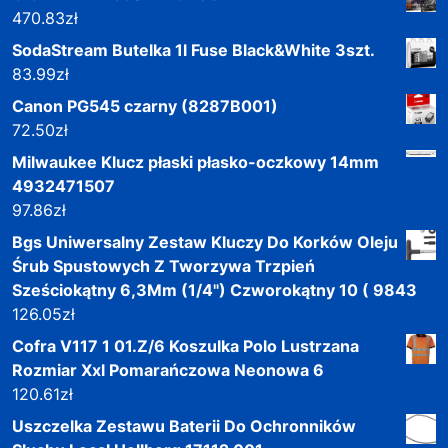
470.83
zł
SodaStream Butelka 1l Fuse Black&White 3szt.
83.99
zł
Canon PG545 czarny (8287B001)
72.50
zł
Milwaukee Klucz płaski płasko-oczkowy 14mm
4932471507
97.86
zł
Bgs Uniwersalny Zestaw Kluczy Do Korków Oleju
Śrub Spustowych Z Tworzywa Trzpień
Sześciokątny 6,3Mm (1/4") Czworokątny 10 ( 9843
126.05
zł
Cofra V117 1 01.Z/6 Koszulka Polo Lustrzana
Rozmiar Xxl Pomarańczowa Neonowa 6
120.61
zł
Uszczelka Zestawu Baterii Do Ochronników