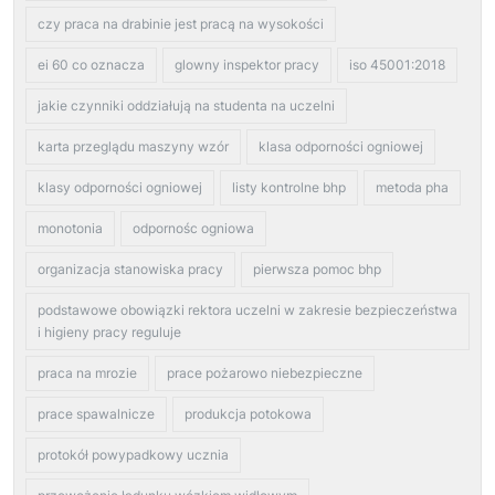
czy praca na drabinie jest pracą na wysokości
ei 60 co oznacza
glowny inspektor pracy
iso 45001:2018
jakie czynniki oddziałują na studenta na uczelni
karta przeglądu maszyny wzór
klasa odporności ogniowej
klasy odporności ogniowej
listy kontrolne bhp
metoda pha
monotonia
odpornośc ogniowa
organizacja stanowiska pracy
pierwsza pomoc bhp
podstawowe obowiązki rektora uczelni w zakresie bezpieczeństwa
i higieny pracy reguluje
praca na mrozie
prace pożarowo niebezpieczne
prace spawalnicze
produkcja potokowa
protokół powypadkowy ucznia