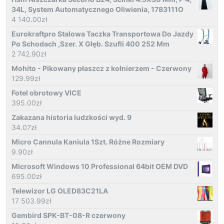
34L, System Automatycznego Oliwienia, 1783111O
4 140.00
zł
Eurokraftpro Stalowa Taczka Transportowa Do Jazdy
Po Schodach ,Szer. X Głęb. Szufli 400 252 Mm
2 742.90
zł
Mohito - Pikowany płaszcz z kołnierzem - Czerwony
129.99
zł
Fotel obrotowy VICE
395.00
zł
Zakazana historia ludzkości wyd. 9
34.07
zł
Micro Cannula Kaniula 1Szt. Różne Rozmiary
9.90
zł
Microsoft Windows 10 Professional 64bit OEM DVD
695.00
zł
Telewizor LG OLED83C21LA
17 503.99
zł
Gembird SPK-BT-08-R czerwony