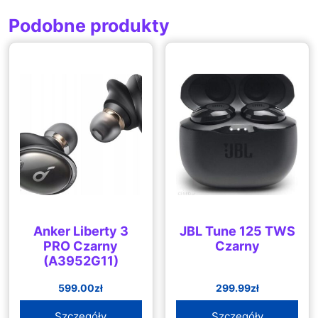
Podobne produkty
Anker Liberty 3
JBL Tune 125 TWS
PRO Czarny
Czarny
(A3952G11)
599.00
zł
299.99
zł
Szczegóły
Szczegóły