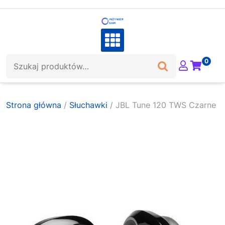
Skip
to
content
Szukaj:
0
Strona główna
/
Słuchawki
/ JBL Tune 120 TWS Czarne