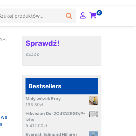
ukaj:
0
2ABL
Sprawdź!
zzzzz
Bestsellers
Mały wózek Eroy
198.89
zł
Hikvision Ds-2Cd7A26G0/P-
owe
Izhs
na
5 412.00
zł
Everest. Edmund Hillary i