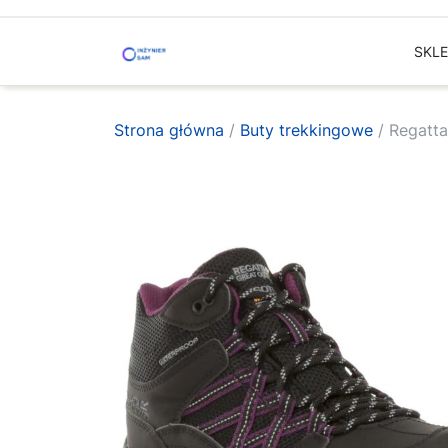
Skip
to
SKL
content
Strona główna
/
Buty trekkingowe
/ Regatt