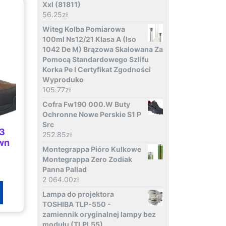
Xxl (81811)
56.25
zł
Witeg Kolba Pomiarowa
100ml Ns12/21 Klasa A (Iso
1042 De M) Brązowa Skalowana Za
Pomocą Standardowego Szlifu
Korka Pe I Certyfikat Zgodności
Wyproduko
105.77
zł
Cofra Fw190 000.W Buty
Ochronne Nowe Perskie S1 P
Src
 3
252.85
zł
wn
Montegrappa Pióro Kulkowe
Montegrappa Zero Zodiak
Panna Pallad
2 064.00
zł
Lampa do projektora
TOSHIBA TLP-550 -
zamiennik oryginalnej lampy bez
modułu (TLPL55)