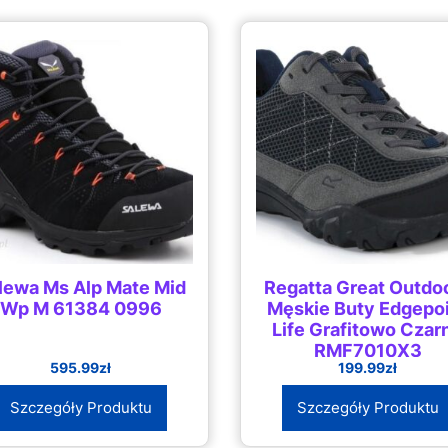
lewa Ms Alp Mate Mid
Regatta Great Outdo
Wp M 61384 0996
Męskie Buty Edgepo
Life Grafitowo Czar
RMF7010X3
595.99
zł
199.99
zł
Szczegóły Produktu
Szczegóły Produktu