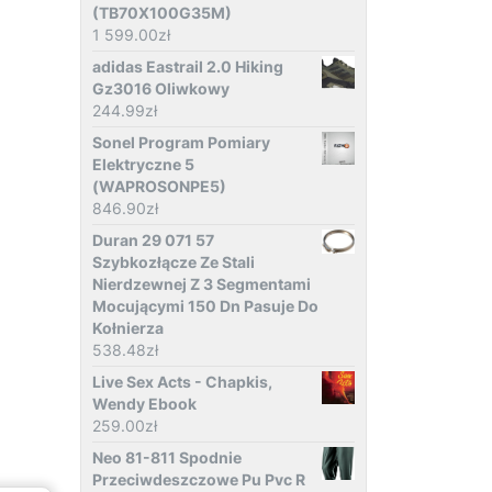
(TB70X100G35M)
1 599.00
zł
adidas Eastrail 2.0 Hiking
Gz3016 Oliwkowy
244.99
zł
Sonel Program Pomiary
Elektryczne 5
(WAPROSONPE5)
846.90
zł
Duran 29 071 57
Szybkozłącze Ze Stali
Nierdzewnej Z 3 Segmentami
Mocującymi 150 Dn Pasuje Do
Kołnierza
538.48
zł
Live Sex Acts - Chapkis,
Wendy Ebook
259.00
zł
Neo 81-811 Spodnie
Przeciwdeszczowe Pu Pvc R