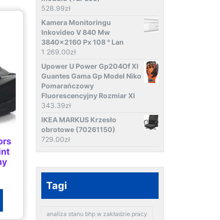
528.99
zł
Kamera Monitoringu
Inkovideo V 840 Mw
3840x2160 Px 108 ° Lan
1 269.00
zł
Upower U Power Gp204Of Xl
Guantes Gama Gp Model Niko
Pomarańczowy
Fluorescencyjny Rozmiar Xl
343.39
zł
IKEA MARKUS Krzesło
obrotowe (70261150)
729.00
zł
ors
int
ny
Tagi
analiza stanu bhp w zakładzie pracy