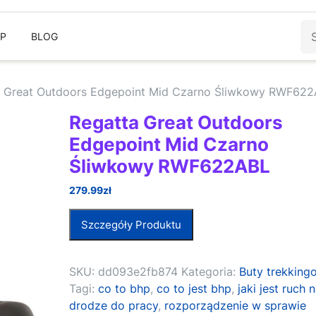
Sz
EP
BLOG
a Great Outdoors Edgepoint Mid Czarno Śliwkowy RWF62
Regatta Great Outdoors
Edgepoint Mid Czarno
Śliwkowy RWF622ABL
279.99
zł
Szczegóły Produktu
SKU:
dd093e2fb874
Kategoria:
Buty trekking
Tagi:
co to bhp
,
co to jest bhp
,
jaki jest ruch 
drodze do pracy
,
rozporządzenie w sprawie