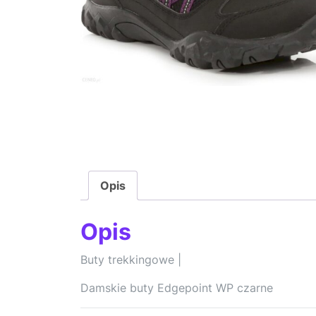
Opis
Opis
Buty trekkingowe |
Damskie buty Edgepoint WP czarne