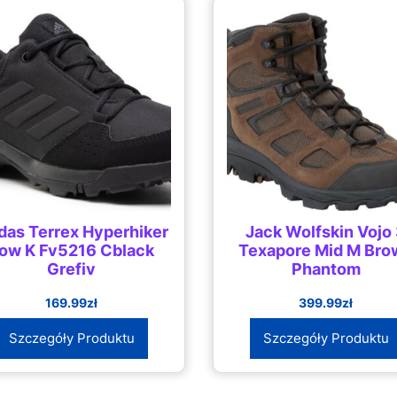
das Terrex Hyperhiker
Jack Wolfskin Vojo
ow K Fv5216 Cblack
Texapore Mid M Bro
Grefiv
Phantom
169.99
zł
399.99
zł
Szczegóły Produktu
Szczegóły Produktu