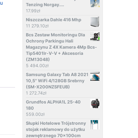
ku
Tenzing Norgay....
17.99
zł
Niszczarka Dahle 416 Mhp
11 279.10
zł
Bcs Zestaw Monitoringu Dla
Ochrony Parkingu Hali
Magazynu Z 4X Kamera 4Mp Bcs-
Tip5401Ir-V-V + Akcesoria
(ZM13048)
5 494.00
zł
Samsung Galaxy Tab A8 2021
10,5" WiFi 4/128GB Srebrny
(SM-X200NZSFEUB)
1 272.74
zł
Grundfos ALPHA1L 25-40
180
559.00
zł
Słupki Hotelowe Trójstronny
stojak reklamowy do użytku
zewnętrznego 70x100cm