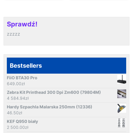
Sprawdź!
zzzzz
Bestsellers
FiiO BTA30 Pro
649.00
zł
Zebra Kit Printhead 300 Dpi Zm600 (79804M)
4 584.94
zł
Hardy Szpachla Malarska 250mm (12336)
46.50
zł
KEF Q950 biały
2 500.00
zł