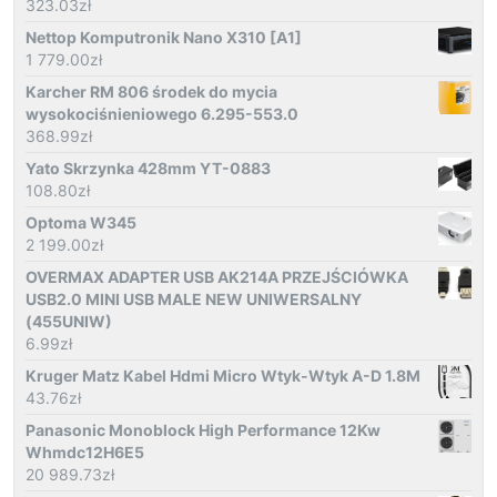
323.03
zł
Nettop Komputronik Nano X310 [A1]
1 779.00
zł
Karcher RM 806 środek do mycia
wysokociśnieniowego 6.295-553.0
368.99
zł
Yato Skrzynka 428mm YT-0883
108.80
zł
Optoma W345
2 199.00
zł
OVERMAX ADAPTER USB AK214A PRZEJŚCIÓWKA
USB2.0 MINI USB MALE NEW UNIWERSALNY
(455UNIW)
6.99
zł
Kruger Matz Kabel Hdmi Micro Wtyk-Wtyk A-D 1.8M
43.76
zł
Panasonic Monoblock High Performance 12Kw
Whmdc12H6E5
20 989.73
zł