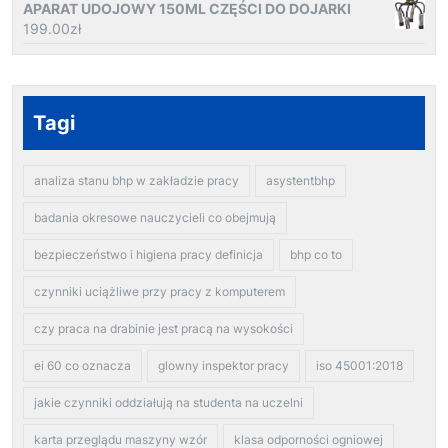
APARAT UDOJOWY 150ML CZĘŚCI DO DOJARKI
199.00
zł
Tagi
analiza stanu bhp w zakładzie pracy
asystentbhp
badania okresowe nauczycieli co obejmują
bezpieczeństwo i higiena pracy definicja
bhp co to
czynniki uciążliwe przy pracy z komputerem
czy praca na drabinie jest pracą na wysokości
ei 60 co oznacza
glowny inspektor pracy
iso 45001:2018
jakie czynniki oddziałują na studenta na uczelni
karta przeglądu maszyny wzór
klasa odporności ogniowej