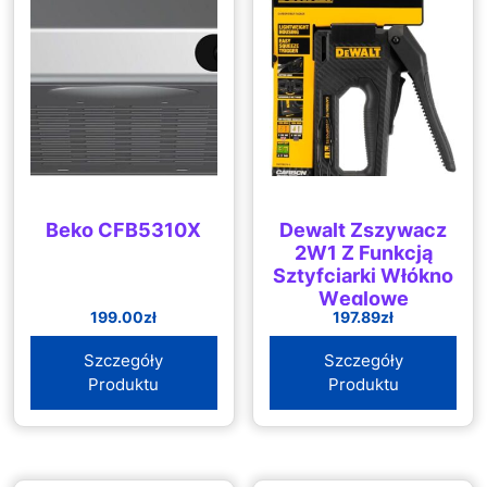
Beko CFB5310X
Dewalt Zszywacz
2W1 Z Funkcją
Sztyfciarki Włókno
Węglowe
199.00
zł
197.89
zł
(DWHT802760)
Szczegóły
Szczegóły
Produktu
Produktu