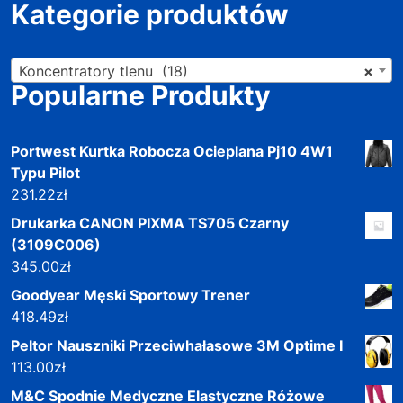
Kategorie produktów
Koncentratory tlenu (18)
×
Popularne Produkty
Portwest Kurtka Robocza Ocieplana Pj10 4W1
Typu Pilot
231.22
zł
Drukarka CANON PIXMA TS705 Czarny
(3109C006)
345.00
zł
Goodyear Męski Sportowy Trener
418.49
zł
Peltor Nauszniki Przeciwhałasowe 3M Optime I
113.00
zł
M&C Spodnie Medyczne Elastyczne Różowe