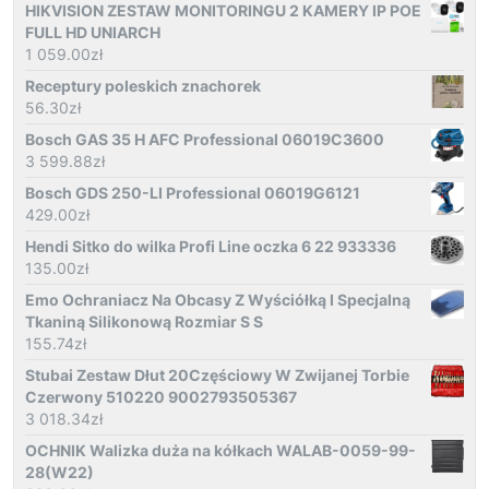
HIKVISION ZESTAW MONITORINGU 2 KAMERY IP POE
FULL HD UNIARCH
1 059.00
zł
Receptury poleskich znachorek
56.30
zł
Bosch GAS 35 H AFC Professional 06019C3600
3 599.88
zł
Bosch GDS 250-LI Professional 06019G6121
429.00
zł
Hendi Sitko do wilka Profi Line oczka 6 22 933336
135.00
zł
Emo Ochraniacz Na Obcasy Z Wyściółką I Specjalną
Tkaniną Silikonową Rozmiar S S
155.74
zł
Stubai Zestaw Dłut 20Częściowy W Zwijanej Torbie
Czerwony 510220 9002793505367
3 018.34
zł
OCHNIK Walizka duża na kółkach WALAB-0059-99-
28(W22)