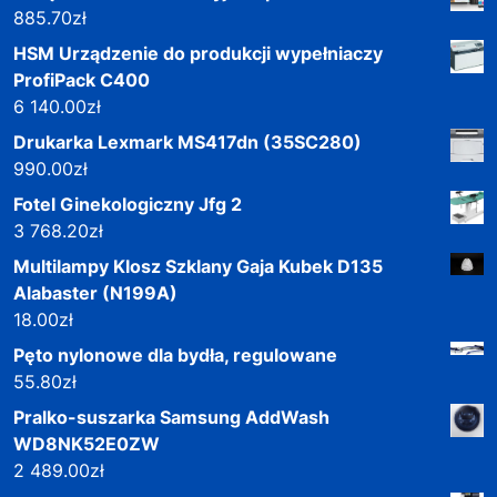
885.70
zł
HSM Urządzenie do produkcji wypełniaczy
ProfiPack C400
6 140.00
zł
Drukarka Lexmark MS417dn (35SC280)
990.00
zł
Fotel Ginekologiczny Jfg 2
3 768.20
zł
Multilampy Klosz Szklany Gaja Kubek D135
Alabaster (N199A)
18.00
zł
Pęto nylonowe dla bydła, regulowane
55.80
zł
Pralko-suszarka Samsung AddWash
WD8NK52E0ZW
2 489.00
zł