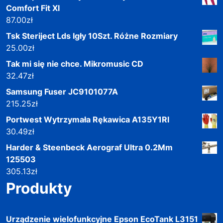
Comfort Fit Xl
87.00
zł
Tsk Steriject Lds Igły 10Szt. Różne Rozmiary
25.00
zł
Tak mi się nie chce. Mikromusic CD
32.47
zł
Samsung Fuser JC9101077A
215.25
zł
Portwest Wytrzymała Rękawica A135Y1Rl
30.49
zł
Harder & Steenbeck Aerograf Ultra 0.2Mm
125503
305.13
zł
Produkty
Urządzenie wielofunkcyjne Epson EcoTank L3151