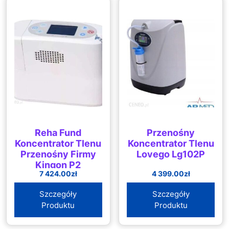
Reha Fund
Przenośny
Koncentrator Tlenu
Koncentrator Tlenu
Przenośny Firmy
Lovego Lg102P
Kingon P2
7 424.00
zł
4 399.00
zł
Szczegóły
Szczegóły
Produktu
Produktu