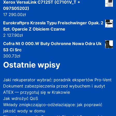
Xerox VersaLink C7125T (C7101V_T +
097S05202)
17 290.00
zł
Eurokraftpro Krzesła Typu Freischwinger Opak. 2
Szt. Oparcie Z Obiciem Czarne
2 127.90
zł
Cofra Nt 0 000.W Buty Ochronne Nowa Odra Uk
S3 Ci Src
300.73
zł
Ostatnie wpisy
Jaki rekuperator wybrać: poradnik ekspertów Pro-Vent
Dokument zabezpieczenia przed wybuchem i audyt
ATEX — przygotuj się w Krakowie
Jak wdrożyć QoS
Wkłady zmiękczająco-odżelaziające: jak poprawić
jakość wody w domu