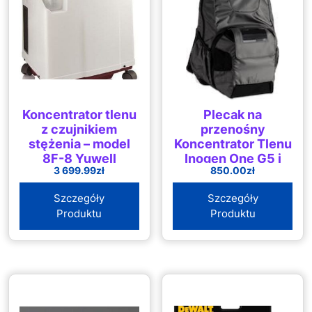
Koncentrator tlenu
Plecak na
z czujnikiem
przenośny
stężenia – model
Koncentrator Tlenu
8F-8 Yuwell
Inogen One G5 i
3 699.99
zł
850.00
zł
Rove 6
Szczegóły
Szczegóły
Produktu
Produktu