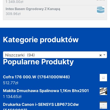
1 349.00
zł
Intex Basen Ogrodowy Z Kanapą
309.96
zł
Kategorie produktów
Niszczarki (94)
×
Popularne Produkty
Cofra 176 000.W (17641000W46)
512.77
zł
Makita Dmuchawa Spalinowa 1,1Km Bhx2501
1 134.65
zł
Drukarka Canon i-SENSYS LBP673Cdw