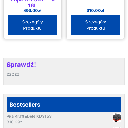
16L
499.00
zł
910.00
zł
Szczegóły
Szczegóły
Produktu
Produktu
Sprawdź!
zzzzz
Bestsellers
Piła Kraft&Dele KD3153
310.99
zł