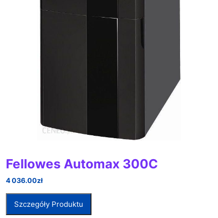
Fellowes Automax 300C
4 036.00
zł
Szczegóły Produktu