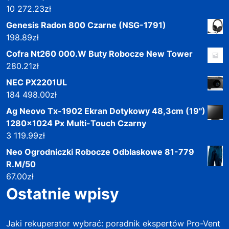
10 272.23
zł
Genesis Radon 800 Czarne (NSG-1791)
198.89
zł
Cofra Nt260 000.W Buty Robocze New Tower
280.21
zł
NEC PX2201UL
184 498.00
zł
Ag Neovo Tx-1902 Ekran Dotykowy 48,3cm (19")
1280x1024 Px Multi-Touch Czarny
3 119.99
zł
Neo Ogrodniczki Robocze Odblaskowe 81-779
R.M/50
67.00
zł
Ostatnie wpisy
Jaki rekuperator wybrać: poradnik ekspertów Pro-Vent