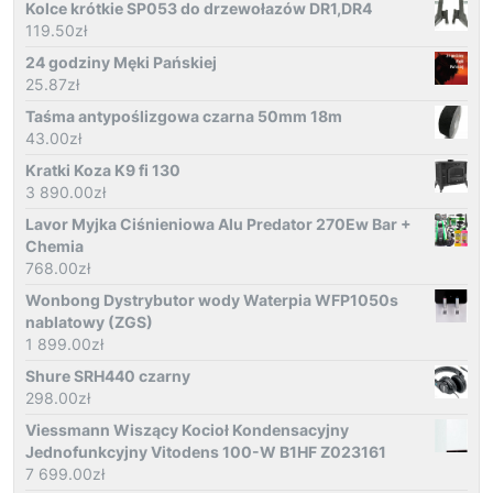
Kolce krótkie SP053 do drzewołazów DR1,DR4
119.50
zł
24 godziny Męki Pańskiej
25.87
zł
Taśma antypoślizgowa czarna 50mm 18m
43.00
zł
Kratki Koza K9 fi 130
3 890.00
zł
Lavor Myjka Ciśnieniowa Alu Predator 270Ew Bar +
Chemia
768.00
zł
Wonbong Dystrybutor wody Waterpia WFP1050s
nablatowy (ZGS)
1 899.00
zł
Shure SRH440 czarny
298.00
zł
Viessmann Wiszący Kocioł Kondensacyjny
Jednofunkcyjny Vitodens 100-W B1HF Z023161
7 699.00
zł