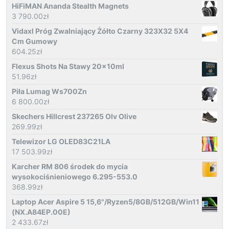
HiFiMAN Ananda Stealth Magnets
3 790.00
zł
Vidaxl Próg Zwalniający Żółto Czarny 323X32 5X4
Cm Gumowy
604.25
zł
Flexus Shots Na Stawy 20x10ml
51.96
zł
Piła Lumag Ws700Zn
6 800.00
zł
Skechers Hillcrest 237265 Olv Olive
269.99
zł
Telewizor LG OLED83C21LA
17 503.99
zł
Karcher RM 806 środek do mycia
wysokociśnieniowego 6.295-553.0
368.99
zł
Laptop Acer Aspire 5 15,6"/Ryzen5/8GB/512GB/Win11
(NX.A84EP.00E)
2 433.67
zł