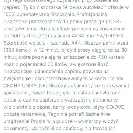
papieru. Tylko niszczarka Fellowes AutoMax™ oferuje w
100% automatyczne niszczenie. Profesjonalna
niszczarka przeznaczona do pracy przez grupę 3-5
użytkowników. Duża szuflada pozwala na zniszczenie
do 300 kartek.(70g) na ścinki 4×38 mm P-4/T-4/O-3.
Szerokość wejścia – szuflada A4+. Niszczy pełny wsad
(300 kartek) w 12 minut, jej cykl pracy ciągłej to aż 30
minut, które pozwalają na zniszczenie do 750 kartek!
Kosz o pojemności 60 litrów, zwiększona ilość
niszczonego jednocześnie papieru pozwala na
zwiększenie ilości przechowywanych w koszu ścinek
CECHY UNIKALNE: Niszczy dokumenty ze zszywkami i
spinaczami, nawet te pogięte i niestarannie złożone,
podarte czy na papierze błyszczącym, dokumenty
wielokrotnie złożone, karty kredytowe, płyty CD/DVD,
pocztę reklamową. Tego nie potrafi żadne inne
urządzenie! Prosta w obsłudze – wystarczy włożyć
dokumenty lub nośniki do szuflady, nie trzeba ich