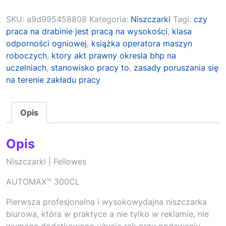
SKU:
a9d995458808
Kategoria:
Niszczarki
Tagi:
czy
praca na drabinie jest pracą na wysokości
,
klasa
odporności ogniowej
,
książka operatora maszyn
roboczych
,
ktory akt prawny okresla bhp na
uczelniach
,
stanowisko pracy to
,
zasady poruszania się
na terenie zakładu pracy
Opis
Opis
Niszczarki | Fellowes
AUTOMAX™ 300CL
Pierwsza profesjonalna i wysokowydajna niszczarka
biurowa, która w praktyce a nie tylko w reklamie, nie
wymaga dodatkowego użycia rąk przy podawaniu