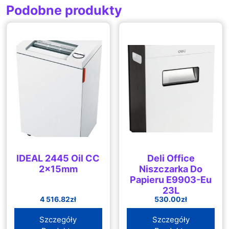
Podobne produkty
IDEAL 2445 Oil CC
Deli Office
2x15mm
Niszczarka Do
Papieru E9903-Eu
23L
4 516.82
zł
530.00
zł
Szczegóły
Szczegóły