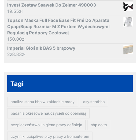
Invest Zestaw Ssawek Do Zelmer 490003
19.55
zł
Topson Maska Full Face Ease Fit Fmi Do Aparatu
Cpap/Bipap Rozmiar M Z Portem Wydechowym I
Regulacją Podpory Czołowej
150.00
zł
Imperial Głośnik BAS 5 brązowy
228.83
zł
Tagi
analiza stanu bhp w zakładzie pracy
asystentbhp
badania okresowe nauczycieli co obejmują
bezpieczeństwo i higiena pracy definicja
bhp co to
czynniki uciążliwe przy pracy z komputerem