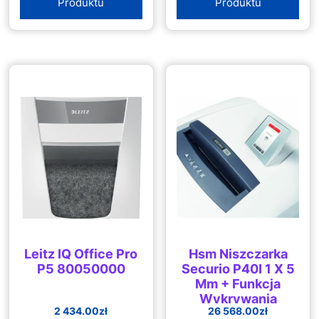
Produktu
Produktu
Leitz IQ Office Pro
Hsm Niszczarka
P5 80050000
Securio P40I 1 X 5
Mm + Funkcja
Wykrywania
2 434.00
zł
26 568.00
zł
Metalu I Osobny