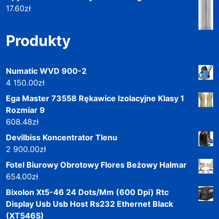
17.60
zł
Produkty
Numatic WVD 900-2
4 150.00
zł
Ega Master 73558 Rękawice Izolacyjne Klasy 1
Rozmiar 9
608.48
zł
Devilbiss Koncentrator Tlenu
2 900.00
zł
Fotel Biurowy Obrotowy Flores Beżowy Halmar
654.00
zł
Bixolon Xt5-46 24 Dots/Mm (600 Dpi) Rtc
Display Usb Usb Host Rs232 Ethernet Black
(XT546S)