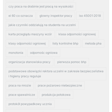
czy praca na drabinie jest pracą na wysokości
ei 60 co oznacza
glowny inspektor pracy
iso 45001:2018
jakie czynniki oddziałują na studenta na uczelni
karta przeglądu maszyny wzór
klasa odporności ogniowej
klasy odporności ogniowej
listy kontrolne bhp
metoda pha
monotonia
odpornośc ogniowa
organizacja stanowiska pracy
pierwsza pomoc bhp
podstawowe obowiązki rektora uczelni w zakresie bezpieczeństwa
i higieny pracy reguluje
praca na mrozie
prace pożarowo niebezpieczne
prace spawalnicze
produkcja potokowa
protokół powypadkowy ucznia