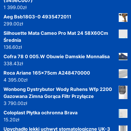
(5456C007)
1 399.00
zł
Aeg Bsb18G3-0 4935472011
299.00
zł
Silhouette Mata Cameo Pro Mat 24 58X60Cm
Średnia
136.60
zł
Cofra 78 0 005.W Obuwie Damskie Monnalisa
338.43
zł
Roca Ariane 165x75cm A248470000
4 395.00
zł
Wonbong Dystrybutor Wody Ruhens Wfp 2200
Gazowana Zimna Gorąca Filtr Przyłącze
3 790.00
zł
Coloplast Płytka ochronna Brava
15.20
zł
Upychadło lekki uchwyt stomatologiczne UK-3