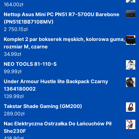
164.00
zł
Nettop Asus Mini PC PN51 R7-5700U Barebone
(PN51E1BB7108MV)
2 750.15
zł
Komplet 2 par bokserek męskich, kolorowa guma,
rozmiar M, czarne
34.99
zł
NEO TOOLS 81-110-S
99.99
zł
Under Armour Hustle lite Backpack Czarny
1364180002
139.99
zł
Takstar Shade Gaming (GM200)
289.00
zł
Nac Elektryczna Ostrzałka Do Łańcuchów Pił
She230F
418.90
zł