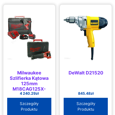
Milwaukee
DeWalt D21520
Szlifierka Kątowa
125mm
M18CAG125X-
4 240.29
zł
845.48
zł
502X + Piła
Szablasta
Szczegóły
Szczegóły
M18CSX-0X
Produktu
Produktu