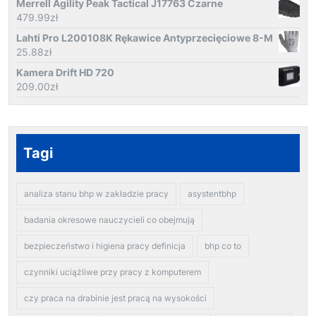
Merrell Agility Peak Tactical J17763 Czarne
479.99
zł
Lahti Pro L200108K Rękawice Antyprzecięciowe 8-M
25.88
zł
Kamera Drift HD 720
209.00
zł
Tagi
analiza stanu bhp w zakładzie pracy
asystentbhp
badania okresowe nauczycieli co obejmują
bezpieczeństwo i higiena pracy definicja
bhp co to
czynniki uciążliwe przy pracy z komputerem
czy praca na drabinie jest pracą na wysokości