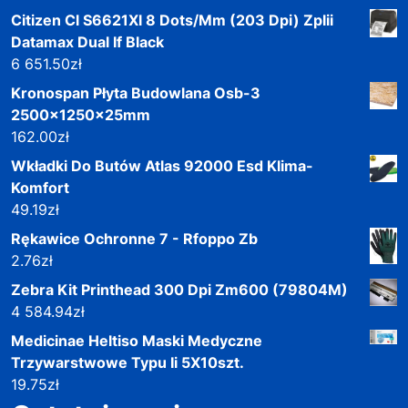
Citizen Cl S6621Xl 8 Dots/Mm (203 Dpi) Zplii
Datamax Dual If Black
6 651.50
zł
Kronospan Płyta Budowlana Osb-3
2500x1250x25mm
162.00
zł
Wkładki Do Butów Atlas 92000 Esd Klima-
Komfort
49.19
zł
Rękawice Ochronne 7 - Rfoppo Zb
2.76
zł
Zebra Kit Printhead 300 Dpi Zm600 (79804M)
4 584.94
zł
Medicinae Heltiso Maski Medyczne
Trzywarstwowe Typu Ii 5X10szt.
19.75
zł