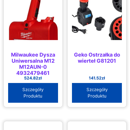
Milwaukee Dysza
Geko Ostrzałka do
Uniwersalna M12
wierteł G81201
M12AUN-0
4932479461
524.82
zł
141.52
zł
Szczegóły
Szczegóły
Produktu
Produktu