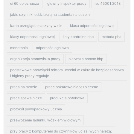
ei 60 co oznacza
glowny inspektor pracy
iso 45001:2018
jakie czynniki oddziałują na studenta na uczelni
karta przeglądu maszyny wzór
klasa odporności ogniowej
klasy odporności ogniowej
listy kontrolne bhp
metoda pha
monotonia
odpornośc ogniowa
organizacja stanowiska pracy
pierwsza pomoc bhp
podstawowe obowiązki rektora uczelni w zakresie bezpieczeństwa
i higieny pracy reguluje
praca na mrozie
prace pożarowo niebezpieczne
prace spawalnicze
produkcja potokowa
protokół powypadkowy ucznia
przewożenie ładunku wózkiem widłowym
przy pracy z komputerem do czynników uciążliwych należą: