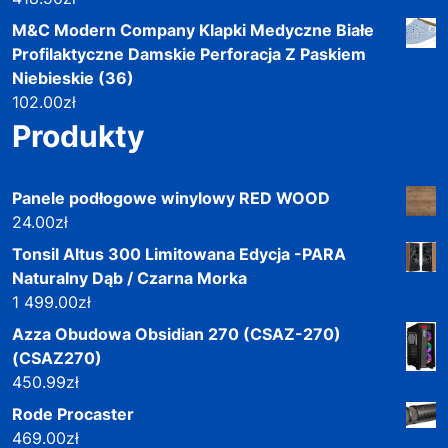
M&C Modern Company Klapki Medyczne Białe
Profilaktyczne Damskie Perforacja Z Paskiem
Niebieskie (36)
102.00
zł
Produkty
Panele podłogowe winylowy RED WOOD
24.00
zł
Tonsil Altus 300 Limitowana Edycja -PARA
Naturalny Dąb / Czarna Morka
1 499.00
zł
Azza Obudowa Obsidian 270 (CSAZ-270)
(CSAZ270)
450.99
zł
Rode Procaster
469.00
zł