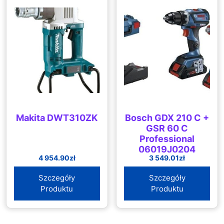
Makita DWT310ZK
Bosch GDX 210 C +
GSR 60 C
Professional
06019J0204
4 954.90
zł
3 549.01
zł
Szczegóły
Szczegóły
Produktu
Produktu