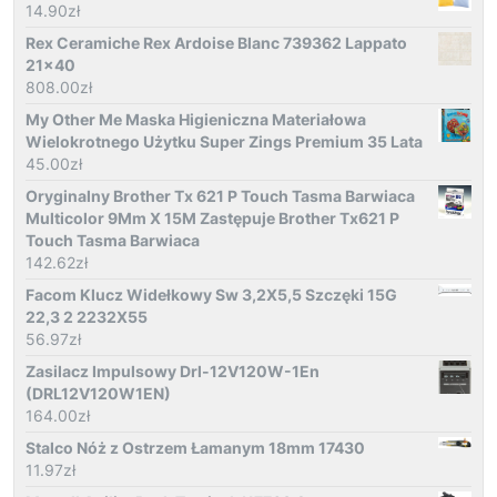
14.90
zł
Rex Ceramiche Rex Ardoise Blanc 739362 Lappato
21x40
808.00
zł
My Other Me Maska Higieniczna Materiałowa
Wielokrotnego Użytku Super Zings Premium 35 Lata
45.00
zł
Oryginalny Brother Tx 621 P Touch Tasma Barwiaca
Multicolor 9Mm X 15M Zastępuje Brother Tx621 P
Touch Tasma Barwiaca
142.62
zł
Facom Klucz Widełkowy Sw 3,2X5,5 Szczęki 15G
22,3 2 2232X55
56.97
zł
Zasilacz Impulsowy Drl-12V120W-1En
(DRL12V120W1EN)
164.00
zł
Stalco Nóż z Ostrzem Łamanym 18mm 17430
11.97
zł