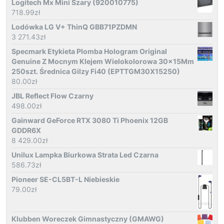
Logitech Mx Mini Szary (920010775)
718.99
zł
Lodówka LG V+ ThinQ GBB71PZDMN
3 271.43
zł
Specmark Etykieta Plomba Hologram Original
Genuine Z Mocnym Klejem Wielokolorowa 30x15Mm
250szt. Średnica Gilzy Fi40 (EPTTGM30X15250)
80.00
zł
JBL Reflect Flow Czarny
498.00
zł
Gainward GeForce RTX 3080 Ti Phoenix 12GB
GDDR6X
8 429.00
zł
Unilux Lampka Biurkowa Strata Led Czarna
586.73
zł
Pioneer SE-CL5BT-L Niebieskie
79.00
zł
Klubben Woreczek Gimnastyczny (GMAWG)