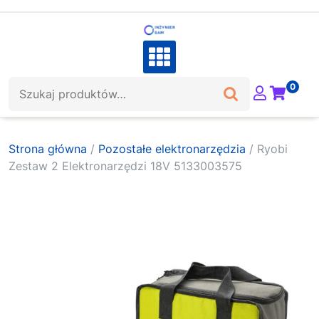
Skip
to
content
Szukaj:
0
Strona główna
/
Pozostałe elektronarzędzia
/ Ryobi
Zestaw 2 Elektronarzędzi 18V 5133003575