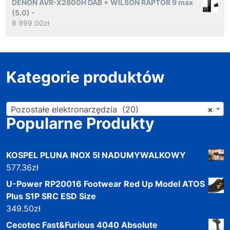
DENON AVR-X2800H DAB + WILSON RAPTOR 9 max
(5.0) -
8 999.00
zł
Kategorie produktów
Pozostałe elektronarzędzia (20)
×
Popularne Produkty
KOSPEL PLUNA INOX 5l NADUMYWALKOWY
577.36
zł
U-Power RP20016 Footwear Red Up Model ATOS
Plus S1P SRC ESD Size
349.50
zł
Cecotec Fast&Furious 4040 Absolute