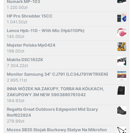
Numark MP-103
1 220.00
zł
HP Pro Shredder 15CC
1 041.50
zł
Lenco Hpb-110 - With Mic (Hpb110Pk)
145.00
zł
Majster Polska Mp0424
198.00
zł
Makita DSC163ZK
7 304.22
zł
Monitor Samsung 34'' CJ791 (LC34J791WTRXEN)
2 895.11
zł
INNA WÓZEK NA ZAKUPY, TORBA NA KÓŁKACH,
ZAKUPOWY 3M NEW 5903890761042
164.93
zł
Regatta Great Outdoors Edgepoint Mid Szary
Rmf622824
279.99
zł
Mozos SB35 Stojak Biurkowy Statyw Na Mikrofon