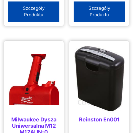
Szczegóły
Szczegóły
Produktu
Produktu
Milwaukee Dysza
Reinston En001
Uniwersalna M12
M12AUN-0