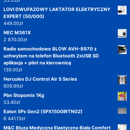
LOVI DWUFAZOWY LAKTATOR ELEKTRYCZNY
EXPERT (50/000)
449.00
zł
NEC M361X
2 870.00
zł
Radio samochodowe BLOW AVH-8970 z
uchwytem na telefon Bluetooth 2xUSB SD
aplikacja + pilot na kierownicę
139.00
zł
Hercules DJ Control Air S Series
609.99
zł
Pbn Stopomix 1Kg
53.40
zł
Eaton 5Px Gen2 (5PX1500IRTNG2)
6 441.13
zł
M&C Bluza Medyczna Elastyczna Biała Comfort