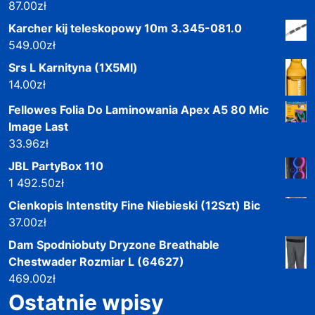
87.00
zł
Karcher kij teleskopowy 10m 3.345-081.0
549.00
zł
Srs L Karnityna (1X5Ml)
14.00
zł
Fellowes Folia Do Laminowania Apex A5 80 Mic
Image Last
33.96
zł
JBL PartyBox 110
1 492.50
zł
Cienkopis Intenstity Fine Niebieski (12Szt) Bic
37.00
zł
Dam Spodniobuty Dryzone Breathable
Chestwader Rozmiar L (64627)
469.00
zł
Ostatnie wpisy