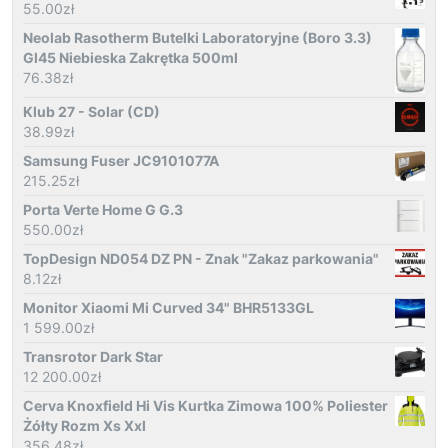
55.00
zł
Neolab Rasotherm Butelki Laboratoryjne (Boro 3.3)
Gl45 Niebieska Zakrętka 500ml
76.38
zł
Klub 27 - Solar (CD)
38.99
zł
Samsung Fuser JC9101077A
215.25
zł
Porta Verte Home G G.3
550.00
zł
TopDesign ND054 DZ PN - Znak "Zakaz parkowania"
8.12
zł
Monitor Xiaomi Mi Curved 34" BHR5133GL
1 599.00
zł
Transrotor Dark Star
12 200.00
zł
Cerva Knoxfield Hi Vis Kurtka Zimowa 100% Poliester
Żółty Rozm Xs Xxl
356.48
zł