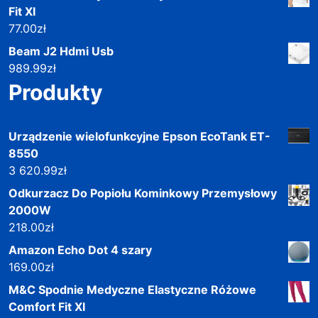
Fit Xl
77.00
zł
Beam J2 Hdmi Usb
989.99
zł
Produkty
Urządzenie wielofunkcyjne Epson EcoTank ET-
8550
3 620.99
zł
Odkurzacz Do Popiołu Kominkowy Przemysłowy
2000W
218.00
zł
Amazon Echo Dot 4 szary
169.00
zł
M&C Spodnie Medyczne Elastyczne Różowe
Comfort Fit Xl