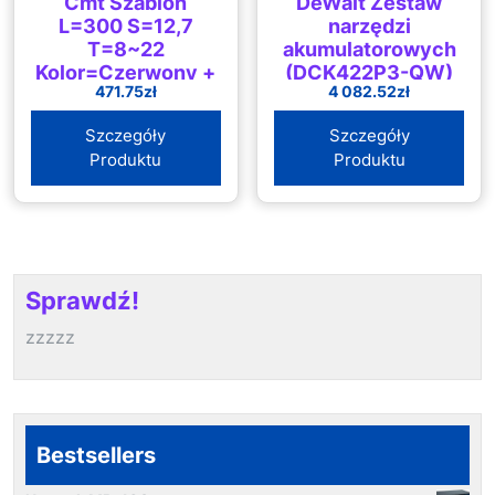
Cmt Szablon
DeWalt Zestaw
L=300 S=12,7
narzędzi
T=8~22
akumulatorowych
Kolor=Czerwony +
(DCK422P3-QW)
471.75
zł
4 082.52
zł
Pierscień
(Cmt300T127)
Szczegóły
Szczegóły
Produktu
Produktu
Sprawdź!
zzzzz
Bestsellers