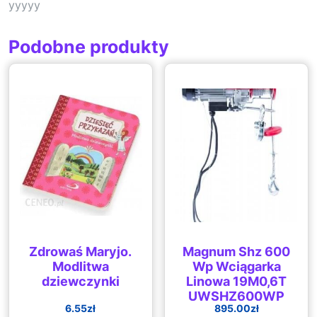
yyyyy
Podobne produkty
Zdrowaś Maryjo.
Magnum Shz 600
Modlitwa
Wp Wciągarka
dziewczynki
Linowa 19M0,6T
UWSHZ600WP
6.55
zł
895.00
zł