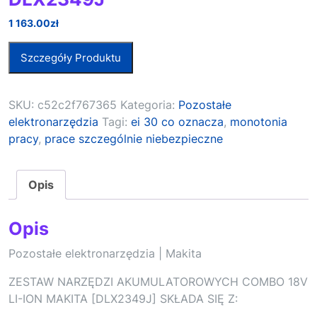
1 163.00
zł
Szczegóły Produktu
SKU:
c52c2f767365
Kategoria:
Pozostałe
elektronarzędzia
Tagi:
ei 30 co oznacza
,
monotonia
pracy
,
prace szczególnie niebezpieczne
Opis
Opis
Pozostałe elektronarzędzia | Makita
ZESTAW NARZĘDZI AKUMULATOROWYCH COMBO 18V
LI-ION MAKITA [DLX2349J] SKŁADA SIĘ Z: