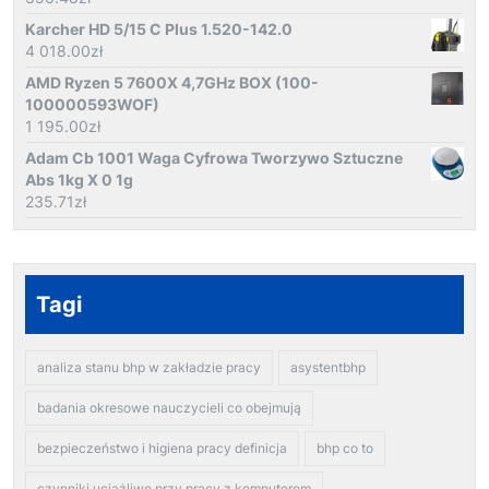
Karcher HD 5/15 C Plus 1.520-142.0
4 018.00
zł
AMD Ryzen 5 7600X 4,7GHz BOX (100-
100000593WOF)
1 195.00
zł
Adam Cb 1001 Waga Cyfrowa Tworzywo Sztuczne
Abs 1kg X 0 1g
235.71
zł
Tagi
analiza stanu bhp w zakładzie pracy
asystentbhp
badania okresowe nauczycieli co obejmują
bezpieczeństwo i higiena pracy definicja
bhp co to
czynniki uciążliwe przy pracy z komputerem