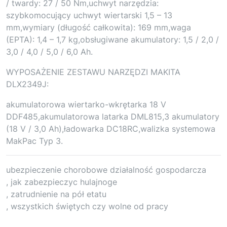
/ twardy: 27 / 50 Nm,uchwyt narzędzia:
szybkomocujący uchwyt wiertarski 1,5 – 13
mm,wymiary (długość całkowita): 169 mm,waga
(EPTA): 1,4 – 1,7 kg,obsługiwane akumulatory: 1,5 / 2,0 /
3,0 / 4,0 / 5,0 / 6,0 Ah.
WYPOSAŻENIE ZESTAWU NARZĘDZI MAKITA
DLX2349J:
akumulatorowa wiertarko-wkrętarka 18 V
DDF485,akumulatorowa latarka DML815,3 akumulatory
(18 V / 3,0 Ah),ładowarka DC18RC,walizka systemowa
MakPac Typ 3.
ubezpieczenie chorobowe działalność gospodarcza
, jak zabezpieczyc hulajnoge
, zatrudnienie na pół etatu
, wszystkich świętych czy wolne od pracy