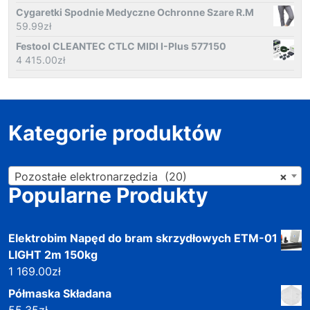
Cygaretki Spodnie Medyczne Ochronne Szare R.M
59.99
zł
Festool CLEANTEC CTLC MIDI I-Plus 577150
4 415.00
zł
Kategorie produktów
Pozostałe elektronarzędzia (20)
×
Popularne Produkty
Elektrobim Napęd do bram skrzydłowych ETM-01
LIGHT 2m 150kg
1 169.00
zł
Półmaska Składana
55.35
zł