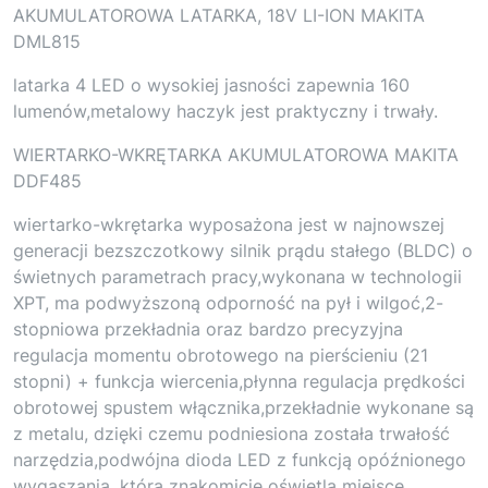
AKUMULATOROWA LATARKA, 18V LI-ION MAKITA
DML815
latarka 4 LED o wysokiej jasności zapewnia 160
lumenów,metalowy haczyk jest praktyczny i trwały.
WIERTARKO-WKRĘTARKA AKUMULATOROWA MAKITA
DDF485
wiertarko-wkrętarka wyposażona jest w najnowszej
generacji bezszczotkowy silnik prądu stałego (BLDC) o
świetnych parametrach pracy,wykonana w technologii
XPT, ma podwyższoną odporność na pył i wilgoć,2-
stopniowa przekładnia oraz bardzo precyzyjna
regulacja momentu obrotowego na pierścieniu (21
stopni) + funkcja wiercenia,płynna regulacja prędkości
obrotowej spustem włącznika,przekładnie wykonane są
z metalu, dzięki czemu podniesiona została trwałość
narzędzia,podwójna dioda LED z funkcją opóźnionego
wygaszania, która znakomicie oświetla miejsce