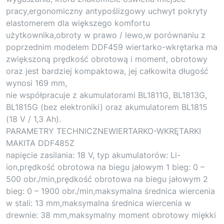
pracy,ergonomiczny antypoślizgowy uchwyt pokryty
elastomerem dla większego komfortu
użytkownika,obroty w prawo / lewo,w porównaniu z
poprzednim modelem DDF459 wiertarko-wkrętarka ma
zwiększoną prędkość obrotową i moment, obrotowy
oraz jest bardziej kompaktowa, jej całkowita długość
wynosi 169 mm,
nie współpracuje z akumulatorami BL1811G, BL1813G,
BL1815G (bez elektroniki) oraz akumulatorem BL1815
(18 V / 1,3 Ah).
PARAMETRY TECHNICZNEWIERTARKO-WKRĘTARKI
MAKITA DDF485Z
napięcie zasilania: 18 V, typ akumulatorów: Li-
ion,prędkość obrotowa na biegu jałowym 1 bieg: 0 –
500 obr./min,prędkość obrotowa na biegu jałowym 2
bieg: 0 – 1900 obr./min,maksymalna średnica wiercenia
w stali: 13 mm,maksymalna średnica wiercenia w
drewnie: 38 mm,maksymalny moment obrotowy miękki