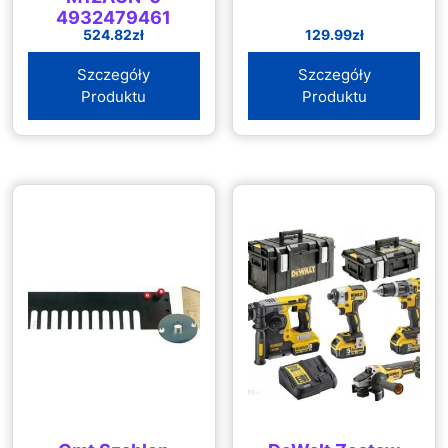
4932479461
524.82
zł
129.99
zł
Szczegóły
Szczegóły
Produktu
Produktu