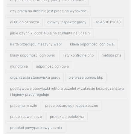
czy praca na drabinie jest pracą na wysokości
ei 60 co oznacza
glowny inspektor pracy
iso 45001:2018
jakie czynniki oddziałują na studenta na uczelni
karta przeglądu maszyny wzór
klasa odporności ogniowej
klasy odporności ogniowej
listy kontrolne bhp
metoda pha
monotonia
odpornośc ogniowa
organizacja stanowiska pracy
pierwsza pomoc bhp
podstawowe obowiązki rektora uczelni w zakresie bezpieczeństwa
i higieny pracy reguluje
praca na mrozie
prace pożarowo niebezpieczne
prace spawalnicze
produkcja potokowa
protokół powypadkowy ucznia