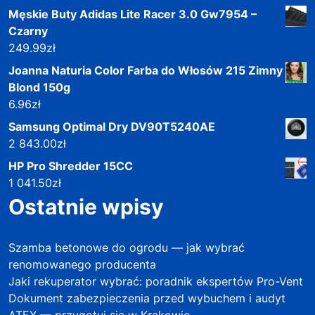
Męskie Buty Adidas Lite Racer 3.0 Gw7954 –
Czarny
249.99
zł
Joanna Naturia Color Farba do Włosów 215 Zimny
Blond 150g
6.96
zł
Samsung Optimal Dry DV90T5240AE
2 843.00
zł
HP Pro Shredder 15CC
1 041.50
zł
Ostatnie wpisy
Szamba betonowe do ogrodu — jak wybrać
renomowanego producenta
Jaki rekuperator wybrać: poradnik ekspertów Pro-Vent
Dokument zabezpieczenia przed wybuchem i audyt
ATEX — przygotuj się w Krakowie