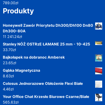
789.00
zł
Produkty
Honeywell Zawór Priorytetu Dh300/Dh100 Dn80
Dh300-80A
11 241.24
zł
Stanley NÓŻ OSTRzE ŁAMANE 25 mm - 10-425
33.70
zł
Bajkołapek na dobranoc Amberek
23.65
zł
Gąbka Magnetyczna
8.63
zł
Colosus Jednorazowe Obłożenie Flexi Białe
4.46
zł
Your Office Chat Krzesło Biurowe Czarne/Białe
565.63
zł