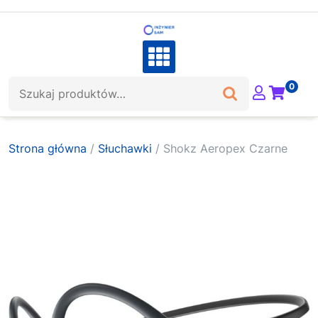
Skip
to
content
Szukaj:
0
Strona główna
/
Słuchawki
/ Shokz Aeropex Czarne