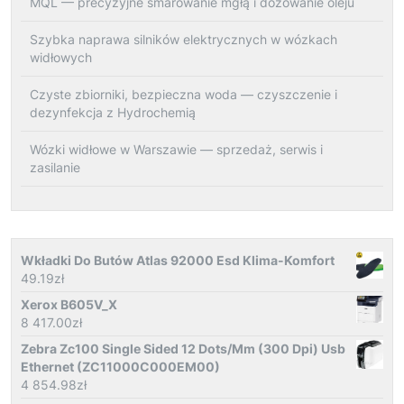
MQL — precyzyjne smarowanie mgłą i dozowanie oleju
Szybka naprawa silników elektrycznych w wózkach
widłowych
Czyste zbiorniki, bezpieczna woda — czyszczenie i
dezynfekcja z Hydrochemią
Wózki widłowe w Warszawie — sprzedaż, serwis i
zasilanie
Wkładki Do Butów Atlas 92000 Esd Klima-Komfort
49.19
zł
Xerox B605V_X
8 417.00
zł
Zebra Zc100 Single Sided 12 Dots/Mm (300 Dpi) Usb
Ethernet (ZC11000C000EM00)
4 854.98
zł