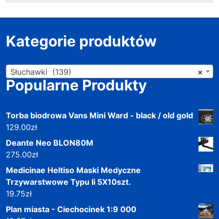
Kategorie produktów
Słuchawki (139)
×
Popularne Produkty
Torba biodrowa Vans Mini Ward - black / old gold
129.00
zł
Deante Neo BLON80M
275.00
zł
Medicinae Heltiso Maski Medyczne
Trzywarstwowe Typu Ii 5X10szt.
19.75
zł
Plan miasta - Ciechocinek 1:9 000