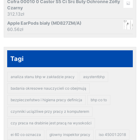
Cofra 00010 0 Castor S5 Ci Src Buty Ochronne Żółty
Czarny
312.13
zł
Apple EarPods biały (MD827ZM/A)
60.56
zł
Tagi
analiza stanu bhp w zakładzie pracy
asystentbhp
badania okresowe nauczycieli co obejmują
bezpieczeństwo i higiena pracy definicja
bhp co to
czynniki uciążliwe przy pracy z komputerem
czy praca na drabinie jest pracą na wysokości
ei 60 co oznacza
glowny inspektor pracy
iso 45001:2018