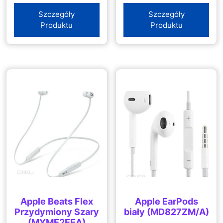
Szczegóły
Szczegóły
Produktu
Produktu
Apple Beats Flex
Apple EarPods
Przydymiony Szary
biały (MD827ZM/A)
(MYME2EEA)