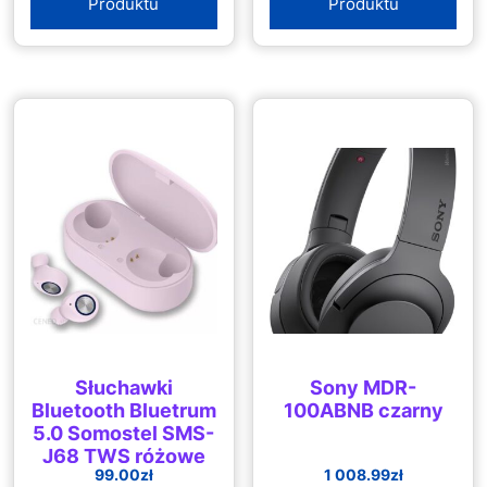
Produktu
Produktu
Słuchawki
Sony MDR-
Bluetooth Bluetrum
100ABNB czarny
5.0 Somostel SMS-
J68 TWS różowe
99.00
zł
1 008.99
zł