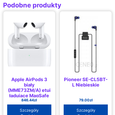
Podobne produkty
Apple AirPods 3
Pioneer SE-CL5BT-
biały
L Niebieskie
(MME73ZM/A) etui
ładujące MagSafe
846.44
zł
79.00
zł
Szczegóły
Szczegóły