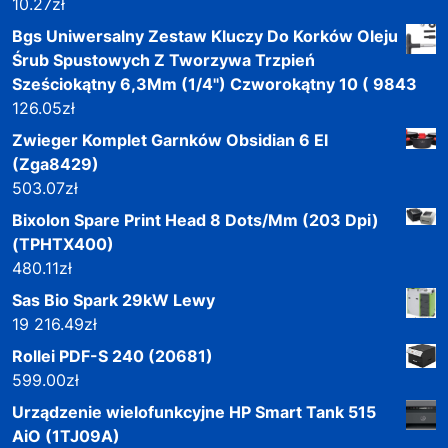
10.27
zł
Bgs Uniwersalny Zestaw Kluczy Do Korków Oleju
Śrub Spustowych Z Tworzywa Trzpień
Sześciokątny 6,3Mm (1/4") Czworokątny 10 ( 9843
126.05
zł
Zwieger Komplet Garnków Obsidian 6 El
(Zga8429)
503.07
zł
Bixolon Spare Print Head 8 Dots/Mm (203 Dpi)
(TPHTX400)
480.11
zł
Sas Bio Spark 29kW Lewy
19 216.49
zł
Rollei PDF-S 240 (20681)
599.00
zł
Urządzenie wielofunkcyjne HP Smart Tank 515
AiO (1TJ09A)