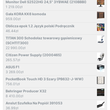
Monitor Dell S2522HG 24,5" 3YBWAE (210BBBI)
1 219.00
zł
Gała KORA KK6 komoda
959.00
zł
Oblicza epok 1.2 Język polski Podręcznik
46.44
zł
TITAN 300 Schodołaz towarowy gąsienicowy
(SCHTIT300)
22 990.00
zł
Citizen Power Supply (2000465)
265.57
zł
ASUS F1
3 269.00
zł
PocketBook Touch HD 3 Szary (PB632-J-WW)
756.01
zł
Behringer Producer X32
8 410.00
zł
Anslut Szufelka Na Popiól 391053
36.99
zł