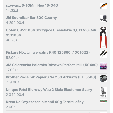
szywacz 6-10Mm Neo 16-040
14.32
zł
Jbl Soundbar Bar 800 Czarny
4 299.00
zł
Cofan 09511034 Szczypce Ciesielskie 0,011 V 8 Cali
9511034
40.78
zł
Fiskars Nóż Uniwersalny K40 125860 (1001622)
52.00
zł
3M Ściereczka Polerska Różowa Perfect-It III (50489)
17.00
zł
Brother Podajnik Papieru Na 250 Arkuszy (LT-5500)
719.00
zł
Unique Fotel Biurowy Wau 2 Biała Elastomer Szary
2 349.00
zł
Krem Do Czyszczenia Mebli 40g Fornit Leśny
2.60
zł