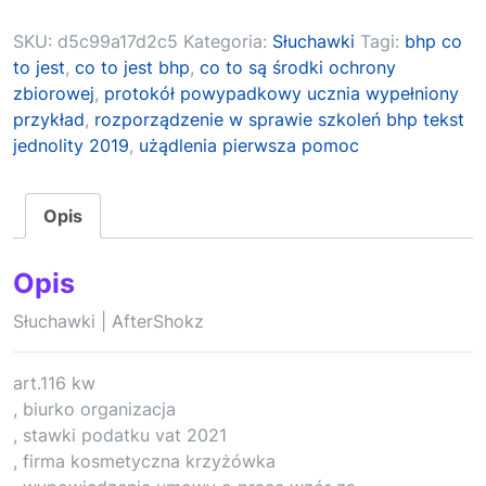
SKU:
d5c99a17d2c5
Kategoria:
Słuchawki
Tagi:
bhp co
to jest
,
co to jest bhp
,
co to są środki ochrony
zbiorowej
,
protokół powypadkowy ucznia wypełniony
przykład
,
rozporządzenie w sprawie szkoleń bhp tekst
jednolity 2019
,
użądlenia pierwsza pomoc
Opis
Opis
Słuchawki | AfterShokz
art.116 kw
, biurko organizacja
, stawki podatku vat 2021
, firma kosmetyczna krzyżówka