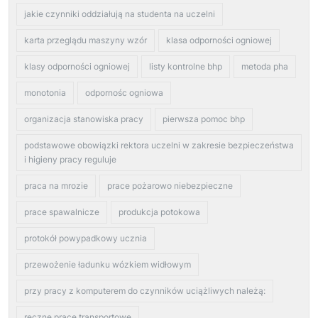
jakie czynniki oddziałują na studenta na uczelni
karta przeglądu maszyny wzór
klasa odporności ogniowej
klasy odporności ogniowej
listy kontrolne bhp
metoda pha
monotonia
odpornośc ogniowa
organizacja stanowiska pracy
pierwsza pomoc bhp
podstawowe obowiązki rektora uczelni w zakresie bezpieczeństwa
i higieny pracy reguluje
praca na mrozie
prace pożarowo niebezpieczne
prace spawalnicze
produkcja potokowa
protokół powypadkowy ucznia
przewożenie ładunku wózkiem widłowym
przy pracy z komputerem do czynników uciążliwych należą:
reczne prace transportowe