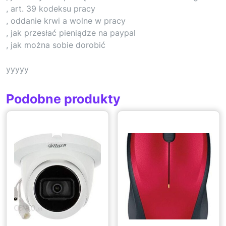
, art. 39 kodeksu pracy
, oddanie krwi a wolne w pracy
, jak przesłać pieniądze na paypal
, jak można sobie dorobić
yyyyy
Podobne produkty