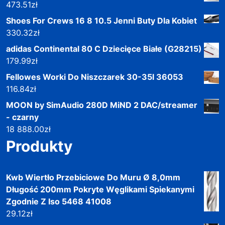
473.51
zł
Shoes For Crews 16 8 10.5 Jenni Buty Dla Kobiet
330.32
zł
adidas Continental 80 C Dziecięce Białe (G28215)
179.99
zł
Fellowes Worki Do Niszczarek 30-35l 36053
116.84
zł
MOON by SimAudio 280D MiND 2 DAC/streamer
- czarny
18 888.00
zł
Produkty
Kwb Wiertło Przebiciowe Do Muru Ø 8,0mm
Długość 200mm Pokryte Węglikami Spiekanymi
Zgodnie Z Iso 5468 41008
29.12
zł