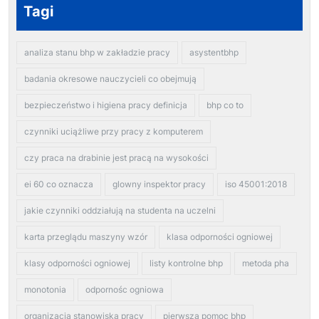
Tagi
analiza stanu bhp w zakładzie pracy
asystentbhp
badania okresowe nauczycieli co obejmują
bezpieczeństwo i higiena pracy definicja
bhp co to
czynniki uciążliwe przy pracy z komputerem
czy praca na drabinie jest pracą na wysokości
ei 60 co oznacza
glowny inspektor pracy
iso 45001:2018
jakie czynniki oddziałują na studenta na uczelni
karta przeglądu maszyny wzór
klasa odporności ogniowej
klasy odporności ogniowej
listy kontrolne bhp
metoda pha
monotonia
odpornośc ogniowa
organizacja stanowiska pracy
pierwsza pomoc bhp