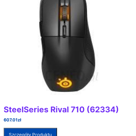
SteelSeries Rival 710 (62334)
607.01
zł
Szczegóły Produktu