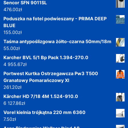
Sencor SFN 9011SL
476.00
zł
Poduszka na fotel podwieszany - PRIMA DEEP
BLUE
155.00
zł
Taśma antypoślizgowa żółto-czarna 50mm/18m
55.00
zł
Karcher BVL 5/1 Bp Pack 1.394-270.0
4 955.67
zł
Portwest Kurtka Ostrzegawcza Pw3 T500
Granatowy Pomarańczowy Xl
261.20
zł
Kärcher HD 7/18 4M 1.524-910.0
6 127.86
zł
Vorel kielnia trójkątna 220 mm 6360
7.50
zł