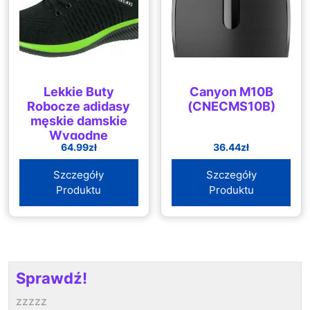
Lekkie Buty
Canyon M10B
Robocze adidasy
(CNECMS10B)
męskie damskie
Wygodne
64.99
zł
36.44
zł
Szczegóły
Szczegóły
Produktu
Produktu
Sprawdź!
zzzzz