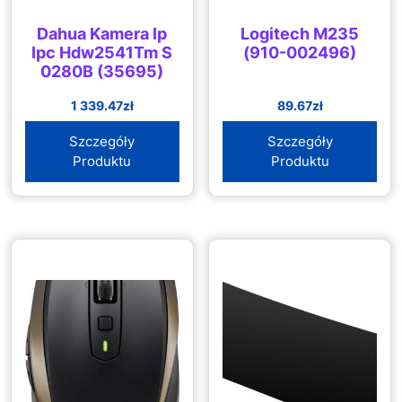
Dahua Kamera Ip
Logitech M235
Ipc Hdw2541Tm S
(910-002496)
0280B (35695)
1 339.47
zł
89.67
zł
Szczegóły
Szczegóły
Produktu
Produktu