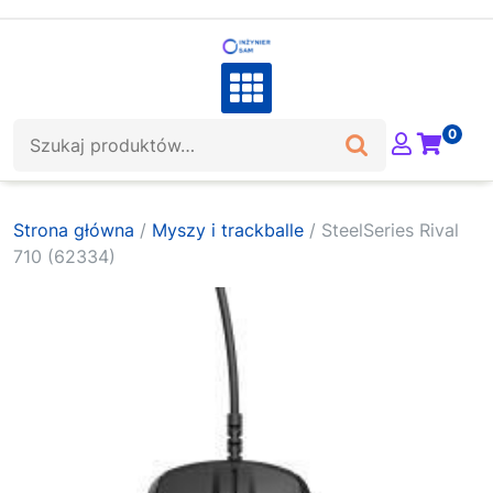
Skip
to
content
Szukaj:
0
Strona główna
/
Myszy i trackballe
/ SteelSeries Rival
710 (62334)