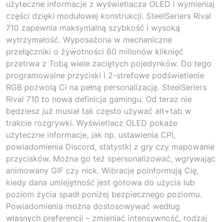
użyteczne informacje z wyświetlacza OLED i wymieniaj
części dzięki modułowej konstrukcji. SteelSeriers Rival
710 zapewnia maksymalną szybkość i wysoką
wytrzymałość. Wyposażona w mechaniczne
przełączniki o żywotności 60 milionów kliknięć
przetrwa z Tobą wiele zaciętych pojedynków. Do tego
programowalne przyciski i 2-strefowe podświetlenie
RGB pozwolą Ci na pełną personalizację. SteelSeriers
Rival 710 to nowa definicja gamingu. Od teraz nie
będziesz już musiał tak często używać alt+tab w
trakcie rozgrywki. Wyświetlacz OLED pokaże
użyteczne informacje, jak np. ustawienia CPI,
powiadomienia Discord, statystki z gry czy mapowanie
przycisków. Można go też spersonalizować, wgrywając
animowany GIF czy nick. Wibracje poinformują Cię,
kiedy dana umiejętność jest gotowa do użycia lub
poziom życia spadł poniżej bezpiecznego poziomu.
Powiadomienia można dostosowywać według
własnych preferencji – zmieniać intensywność, rodzaj