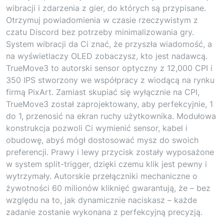
wibracji i zdarzenia z gier, do których są przypisane.
Otrzymuj powiadomienia w czasie rzeczywistym z
czatu Discord bez potrzeby minimalizowania gry.
System wibracji da Ci znać, że przyszła wiadomość, a
na wyświetlaczy OLED zobaczysz, kto jest nadawcą.
TrueMove3 to autorski sensor optyczny z 12,000 CPI i
350 IPS stworzony we współpracy z wiodącą na rynku
firmą PixArt. Zamiast skupiać się wyłącznie na CPI,
TrueMove3 został zaprojektowany, aby perfekcyjnie, 1
do 1, przenosić na ekran ruchy użytkownika. Modułowa
konstrukcja pozwoli Ci wymienić sensor, kabel i
obudowę, abyś mógł dostosować mysz do swoich
preferencji. Prawy i lewy przycisk zostały wyposażone
w system split-trigger, dzięki czemu klik jest pewny i
wytrzymały. Autorskie przełączniki mechaniczne o
żywotności 60 milionów kliknięć gwarantują, że – bez
względu na to, jak dynamicznie naciskasz – każde
zadanie zostanie wykonana z perfekcyjną precyzją.