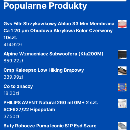
Popularne Produkty
Gvs Filtr Strzykawkowy Abluo 33 Mm Membrana
Ca 1 20 µm Obudowa Akrylowa Kolor Czerwony
10szt.
414.92
zł
Alpine Wzmacniacz Subwoofera (Kta200M)
859.22
zł
Cmp Kaleepso Low Hiking Brązowy
339.99
zł
Co to znaczy
18.20
zł
PHILIPS AVENT Natural 260 ml 0M+ 2 szt.
SCF627/22 Hipopotam
37.50
zł
Buty Robocze Puma Iconic S1P Esd Szare