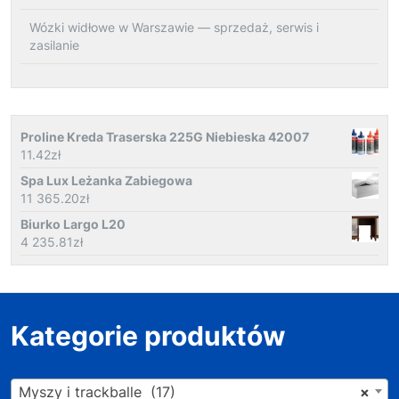
Wózki widłowe w Warszawie — sprzedaż, serwis i
zasilanie
Proline Kreda Traserska 225G Niebieska 42007
11.42
zł
Spa Lux Leżanka Zabiegowa
11 365.20
zł
Biurko Largo L20
4 235.81
zł
Kategorie produktów
Myszy i trackballe (17)
×