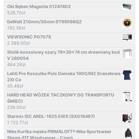
Oki Bęben Magenta 01247402
529.70
zł
DeWalt 210mm/30mm DT99566QZ
192.36
zł
VIEWSONIC PG707X
2 389.00
zł
Stolik konsolowy szary 79x30x74 cm drewniany kod
V 280054
464.24
zł
Lahti Pro Koszulka Polo Damska 190G/M2 Granatowa
2Xl Ce
35.48
zł
HARD HEAD WÓZEK TACZKOWY DO TRANSPORTU
ŚMIECI
239.00
zł
Starmix ISC ARDL-1625 EWS (SX016467)
1 722.77
zł
Nike Kurtka męska PRIMALOFT® Nike Sportswear
Storm-FIT Windrunner - Czerń