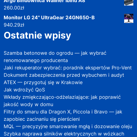
Argo Bindownica Wallner Ibind A8
260.00
zł
Monitor LG 24" UltraGear 24GN650-B
940.29
zł
Ostatnie wpisy
Szamba betonowe do ogrodu — jak wybrać
renomowanego producenta
Jaki rekuperator wybrać: poradnik ekspertów Pro-Vent
Dokument zabezpieczenia przed wybuchem i audyt
ATEX — przygotuj się w Krakowie
Jak wdrożyć QoS
Wkłady zmiękczająco-odżelaziające: jak poprawić
jakość wody w domu
Filtry do smaru dla Dragon X, Piccola i Bravo — jak
zapobiec zacinaniu się pierścieni
MQL — precyzyjne smarowanie mgłą i dozowanie oleju
Szybka naprawa silników elektrycznych w wózkach