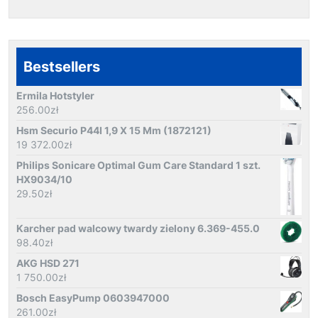
Bestsellers
Ermila Hotstyler
256.00
zł
Hsm Securio P44I 1,9 X 15 Mm (1872121)
19 372.00
zł
Philips Sonicare Optimal Gum Care Standard 1 szt.
HX9034/10
29.50
zł
Karcher pad walcowy twardy zielony 6.369-455.0
98.40
zł
AKG HSD 271
1 750.00
zł
Bosch EasyPump 0603947000
261.00
zł