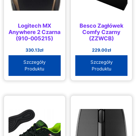
Logitech MX
Besco Zagłówek
Anywhere 2 Czarna
Comfy Czarny
(910-005215)
(ZZWCB)
330.13
zł
229.00
zł
Szczegóły
Szczegóły
Produktu
Produktu