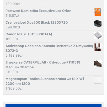
789.99
zł
Portwest Kamizelka Executive Led Orion
116.87
zł
Crenova Led Xpe500 Black 1280X720
599.00
zł
Canon NB-7L (3153B001AA)
169.00
zł
Activeshop Gabbiano Konsola Barberska Z Umywalką
B072-2
5 189.99
zł
Sneakersy CATERPILLAR - Cityrogue P110519
Medium Charcoal
319.99
zł
Magnetoplan Tablica Suchościeralna Cc (S X W)
2200mm 1200
1 369.00
zł