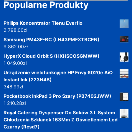
Popularne Produkty
Philips Koncentrator Tlenu Everflo
2 798.00
zł
Samsung PM43F-BC (LH43PMFXTBCEN)
9 862.00
zł
HyperX Cloud Orbit S (HXHSCOSGMWW)
1 049.00
zł
Urządzenie wielofunkcyjne HP Envy 6020e AiO
Instant Ink (223N4B)
348.99
zł
Pocketbook InkPad 3 Pro Szary (PB7402JWW)
1 210.28
zł
Royal Catering Dyspenser Do Soków 3 L System
Chłodzenia Szklanek 163Mm Z Oświetleniem Led
Czarny (Rcsd7)