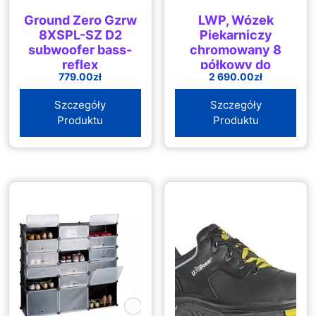
Ground Zero Gzrw
LWP, Wózek
8XSPL-SZ D2
Piekarniczy
subwoofer bass-
chromowany 8
reflex
półkowy do
779.00
zł
2 690.00
zł
studzenia, duży
WP-183
Szczegóły
Szczegóły
Produktu
Produktu