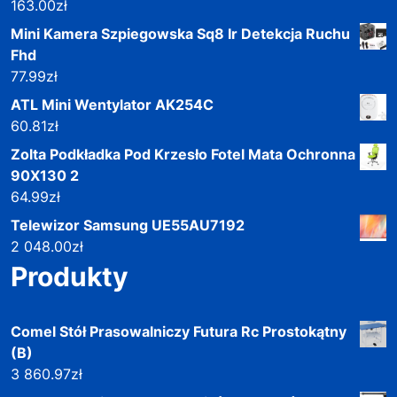
163.00
zł
Mini Kamera Szpiegowska Sq8 Ir Detekcja Ruchu
Fhd
77.99
zł
ATL Mini Wentylator AK254C
60.81
zł
Zolta Podkładka Pod Krzesło Fotel Mata Ochronna
90X130 2
64.99
zł
Telewizor Samsung UE55AU7192
2 048.00
zł
Produkty
Comel Stół Prasowalniczy Futura Rc Prostokątny
(B)
3 860.97
zł