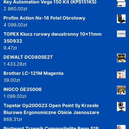
Key Automation Vega 150 Kit (KPS151KS)
2 860.00
zł
Profim Action Nx-16 Fotel Obrotowy
4 099.00
zł
TOPEX Klucz rurowy dwustronny 10x11mm
35D932
9.47
zł
DEWALT DCD805E2T
1 433.28
zł
Brother LC-121M Magenta
39.00
zł
INGCO GE35006
1 099.00
zł
Topstar Op200G23 Open Point Sy Krzesło
Biurowe Ergonomiczne Obicie Jasnoszare
868.31
zł
Portwest Trzewik Compositelite Reno S1P