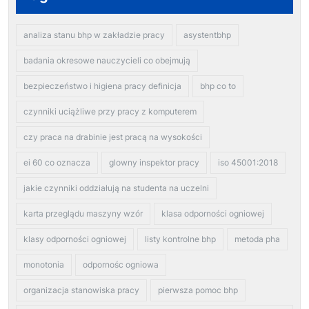
analiza stanu bhp w zakładzie pracy
asystentbhp
badania okresowe nauczycieli co obejmują
bezpieczeństwo i higiena pracy definicja
bhp co to
czynniki uciążliwe przy pracy z komputerem
czy praca na drabinie jest pracą na wysokości
ei 60 co oznacza
glowny inspektor pracy
iso 45001:2018
jakie czynniki oddziałują na studenta na uczelni
karta przeglądu maszyny wzór
klasa odporności ogniowej
klasy odporności ogniowej
listy kontrolne bhp
metoda pha
monotonia
odpornośc ogniowa
organizacja stanowiska pracy
pierwsza pomoc bhp