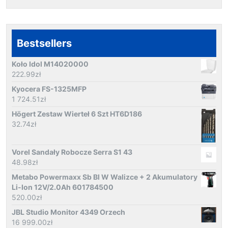
Bestsellers
Koło Idol M14020000
222.99
zł
Kyocera FS-1325MFP
1 724.51
zł
Högert Zestaw Wierteł 6 Szt HT6D186
32.74
zł
Vorel Sandały Robocze Serra S1 43
48.98
zł
Metabo Powermaxx Sb Bl W Walizce + 2 Akumulatory
Li-Ion 12V/2.0Ah 601784500
520.00
zł
JBL Studio Monitor 4349 Orzech
16 999.00
zł