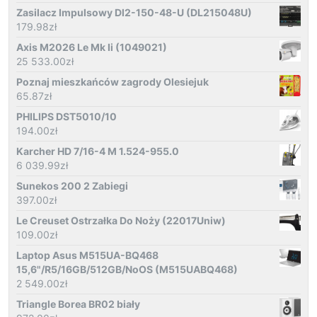
Zasilacz Impulsowy Dl2-150-48-U (DL215048U)
179.98
zł
Axis M2026 Le Mk Ii (1049021)
25 533.00
zł
Poznaj mieszkańców zagrody Olesiejuk
65.87
zł
PHILIPS DST5010/10
194.00
zł
Karcher HD 7/16-4 M 1.524-955.0
6 039.99
zł
Sunekos 200 2 Zabiegi
397.00
zł
Le Creuset Ostrzałka Do Noży (22017Uniw)
109.00
zł
Laptop Asus M515UA-BQ468
15,6"/R5/16GB/512GB/NoOS (M515UABQ468)
2 549.00
zł
Triangle Borea BR02 biały