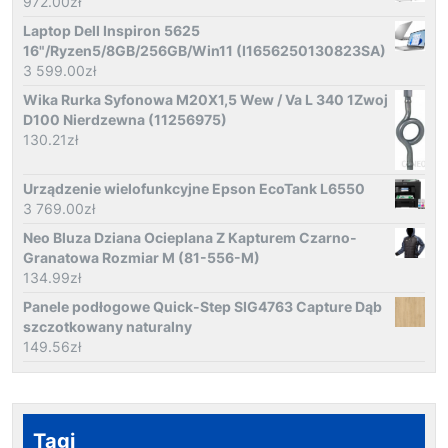
972.00
zł
Laptop Dell Inspiron 5625
16"/Ryzen5/8GB/256GB/Win11 (I1656250130823SA)
3 599.00
zł
Wika Rurka Syfonowa M20X1,5 Wew / Va L 340 1Zwoj
D100 Nierdzewna (11256975)
130.21
zł
Urządzenie wielofunkcyjne Epson EcoTank L6550
3 769.00
zł
Neo Bluza Dziana Ocieplana Z Kapturem Czarno-
Granatowa Rozmiar M (81-556-M)
134.99
zł
Panele podłogowe Quick-Step SIG4763 Capture Dąb
szczotkowany naturalny
149.56
zł
Tagi