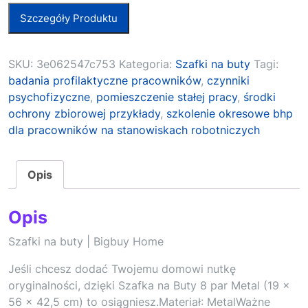
Szczegóły Produktu
SKU:
3e062547c753
Kategoria:
Szafki na buty
Tagi:
badania profilaktyczne pracowników
,
czynniki
psychofizyczne
,
pomieszczenie stałej pracy
,
środki
ochrony zbiorowej przykłady
,
szkolenie okresowe bhp
dla pracowników na stanowiskach robotniczych
Opis
Opis
Szafki na buty | Bigbuy Home
Jeśli chcesz dodać Twojemu domowi nutkę
oryginalności, dzięki Szafka na Buty 8 par Metal (19 x
56 x 42,5 cm) to osiągniesz.Materiał: MetalWażne