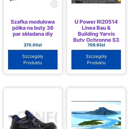
Szafka modułowa
U Power Rl20514
półka na buty 36
Linea Bau &
par składana diy
Building Yarvis
Buty Ochronne S3
370.00
zł
709.93
zł
Hro Src Ci Czarny
Żółty
Szczegóły
Szczegóły
Produktu
Produktu