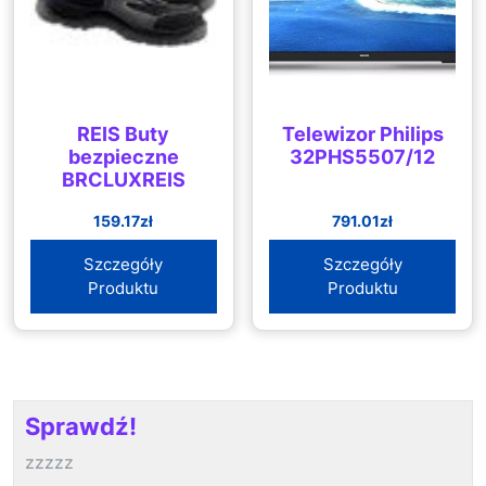
REIS Buty
Telewizor Philips
bezpieczne
32PHS5507/12
BRCLUXREIS
159.17
zł
791.01
zł
Szczegóły
Szczegóły
Produktu
Produktu
Sprawdź!
zzzzz