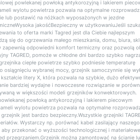
talowej powlekanej powłoką antykorozyjną i lakierem piec
lameli wylotu powietrza pozwala na optymalne rozprowadz
ie lub postawić na nóżkach wyposażonych w jezdne
rmiczneWysoka jakośćBezpieczny w użytkowaniuJeśli szuk
ania to oferta marki Tagred jest dla Ciebie najlepszym
zą się do ogrzewania małego mieszkania, domu, biura, skl
 zapewnią odpowiedni komfort termiczny oraz pozwolą o
cyjny TAGRED, pomoże w chłodne dni bardzo szybko nagrz
 grzejnika ciepłe powietrze szybko podniesie temperaturę
o osiągnięciu wybranej mocy, grzejnik samoczynnie się wy
kształcie litery X, która pozwala na szybkie, dużo efektyw
anie bardziej wydajne i nowoczesne rozwiązanie w porówn
tywaną w większości modeli grzejników konwektorowych.
 powlekanej powłoką antykorozyjną i lakierem piecowym
 lameli wylotu powietrza pozwala na optymalne rozprowad
rzejnik jest bardzo bezpieczny.Wszystkie grzejniki TAGR
eriałów. Wystarczy np. porównać kabel zasilający naszego
 aby przekonać o wyższości technologicznej i materiałowe
ed przegrzaniem.Grzejnik można zamontować na ścianie l