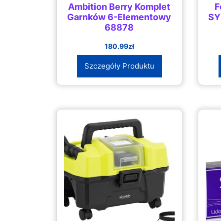
Ambition Berry Komplet
F
Garnków 6-Elementowy
SY
68878
180.99
zł
Szczegóły Produktu