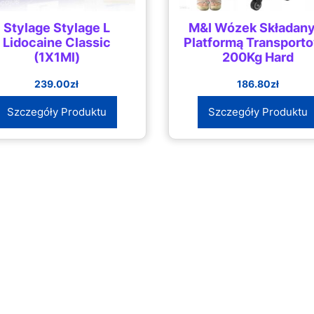
Stylage Stylage L
M&I Wózek Składany
Lidocaine Classic
Platformą Transport
(1X1Ml)
200Kg Hard
239.00
zł
186.80
zł
Szczegóły Produktu
Szczegóły Produktu