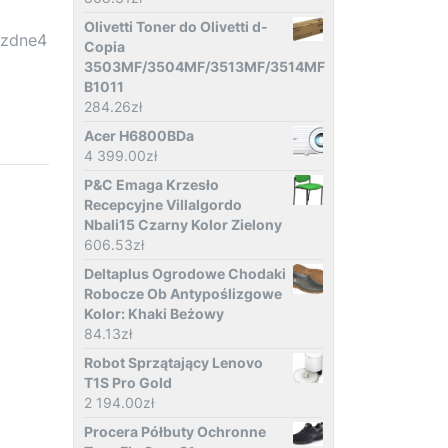
Olivetti Toner do Olivetti d-
ezdne4
Copia
3503MF/3504MF/3513MF/3514MF
B1011
284.26
zł
Acer H6800BDa
4 399.00
zł
P&C Emaga Krzesło
Recepcyjne Villalgordo
Nbali15 Czarny Kolor Zielony
606.53
zł
Deltaplus Ogrodowe Chodaki
Robocze Ob Antypoślizgowe
Kolor: Khaki Beżowy
84.13
zł
Robot Sprzątający Lenovo
T1S Pro Gold
2 194.00
zł
Procera Półbuty Ochronne