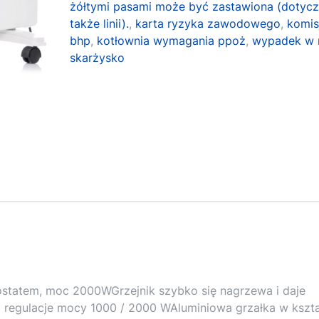
żółtymi pasami może być zastawiona (dotycz
także linii).
,
karta ryzyka zawodowego
,
komis
bhp
,
kotłownia wymagania ppoż
,
wypadek w
skarżysko
ostatem, moc 2000WGrzejnik szybko się nagrzewa i daje
 regulacje mocy 1000 / 2000 WAluminiowa grzałka w kszta