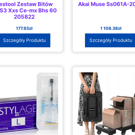
estool Zestaw Bitów
Akai Muse Ss061A-2
S3 Xxs Ce-mx Bhs 60
205822
177.93
zł
1 108.38
zł
Szczegóły Produktu
Szczegóły Produktu