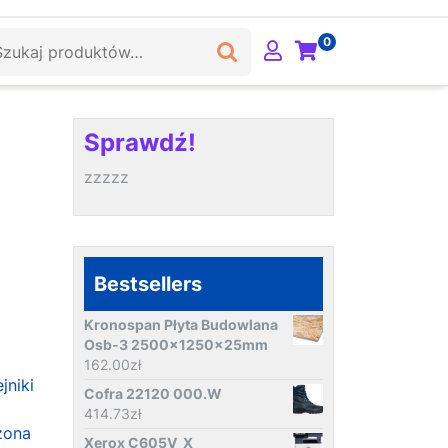
ukaj:
0
Sprawdź!
zzzzz
Bestsellers
Kronospan Płyta Budowlana
Osb-3 2500x1250x25mm
162.00
zł
jniki
Cofra 22120 000.W
414.73
zł
zona
Xerox C605V_X