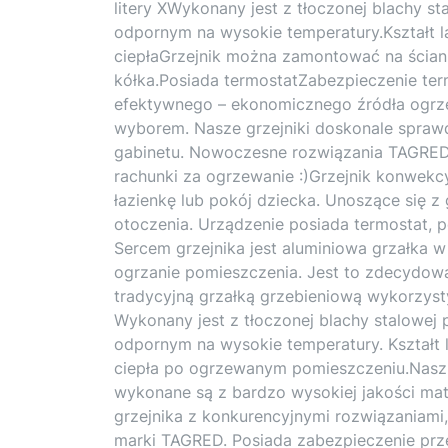
litery XWykonany jest z tłoczonej blachy s
odpornym na wysokie temperatury.Kształt 
ciepłaGrzejnik można zamontować na ścian
kółka.Posiada termostatZabezpieczenie te
efektywnego – ekonomicznego źródła ogrzew
wyborem. Nasze grzejniki doskonale sprawd
gabinetu. Nowoczesne rozwiązania TAGRED
rachunki za ogrzewanie :)Grzejnik konwek
łazienkę lub pokój dziecka. Unoszące się z
otoczenia. Urządzenie posiada termostat, p
Sercem grzejnika jest aluminiowa grzałka w 
ogrzanie pomieszczenia. Jest to zdecydow
tradycyjną grzałką grzebieniową wykorzys
Wykonany jest z tłoczonej blachy stalowej
odpornym na wysokie temperatury. Kształt
ciepła po ogrzewanym pomieszczeniu.Nasz g
wykonane są z bardzo wysokiej jakości mat
grzejnika z konkurencyjnymi rozwiązaniami,
marki TAGRED. Posiada zabezpieczenie prz