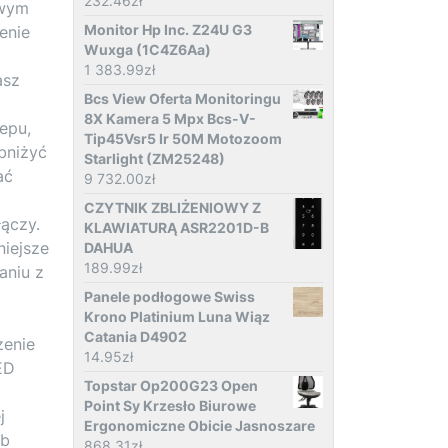
232.46
zł
owym
Monitor Hp Inc. Z24U G3
enie
Wuxga (1C4Z6Aa)
1 383.99
zł
asz
Bcs View Oferta Monitoringu
8X Kamera 5 Mpx Bcs-V-
epu,
Tip45Vsr5 Ir 50M Motozoom
bniżyć
Starlight (ZM25248)
ać
9 732.00
zł
CZYTNIK ZBLIŻENIOWY Z
łączy.
KLAWIATURĄ ASR2201D-B
niejsze
DAHUA
189.99
zł
aniu z
Panele podłogowe Swiss
Krono Platinium Luna Wiąz
Catania D4902
zenie
14.95
zł
ED
Topstar Op200G23 Open
Point Sy Krzesło Biurowe
j
Ergonomiczne Obicie Jasnoszare
ub
868.31
zł