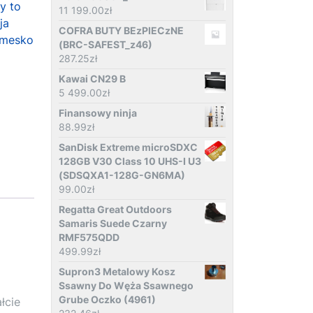
y to
11 199.00
zł
ja
COFRA BUTY BEzPIECzNE
 mesko
(BRC-SAFEST_z46)
287.25
zł
Kawai CN29 B
5 499.00
zł
Finansowy ninja
88.99
zł
SanDisk Extreme microSDXC
128GB V30 Class 10 UHS-I U3
(SDSQXA1-128G-GN6MA)
99.00
zł
Regatta Great Outdoors
Samaris Suede Czarny
RMF575QDD
499.99
zł
Supron3 Metalowy Kosz
Ssawny Do Węża Ssawnego
Grube Oczko (4961)
łcie