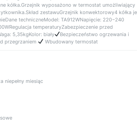
e kółka.Grzejnik wyposażono w termostat umożliwiający
użytkownika.Skład zestawuGrzejnik konwektorowy4 kółka j
anieDane techniczneModel: TA912WNapięcie: 220−240
00WRegulacja temperaturyZabezpieczenie przed
ga: 5,35kgKolor: biały
Bezpieczeństwo ogrzewania i
ed przegrzaniem
Wbudowany termostat
za niepełny miesiąc
resowe