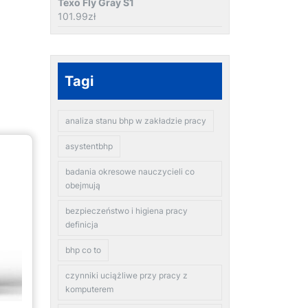
Texo Fly Gray S1
101.99
zł
Tagi
analiza stanu bhp w zakładzie pracy
asystentbhp
badania okresowe nauczycieli co
obejmują
bezpieczeństwo i higiena pracy
definicja
bhp co to
czynniki uciążliwe przy pracy z
komputerem