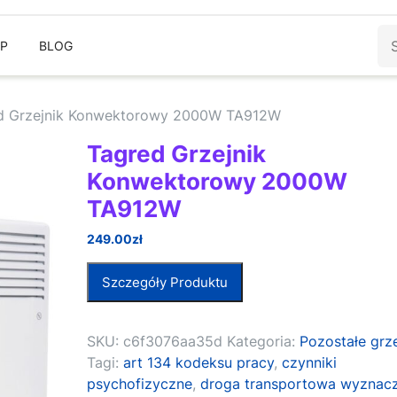
Sz
EP
BLOG
d Grzejnik Konwektorowy 2000W TA912W
Tagred Grzejnik
Konwektorowy 2000W
TA912W
249.00
zł
Szczegóły Produktu
SKU:
c6f3076aa35d
Kategoria:
Pozostałe grze
Tagi:
art 134 kodeksu pracy
,
czynniki
psychofizyczne
,
droga transportowa wyznac