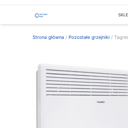
Skip
to
SKL
content
Strona główna
/
Pozostałe grzejniki
/ Tagre