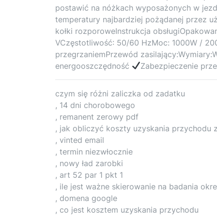
postawić na nóżkach wyposażonych w jezdn
temperatury najbardziej pożądanej przez 
kołki rozporoweInstrukcja obsługiOpakow
VCzęstotliwość: 50/60 HzMoc: 1000W / 20
przegrzaniemPrzewód zasilający:Wymiary:Wa
energooszczędność
Zabezpieczenie prz
czym się różni zaliczka od zadatku
, 14 dni chorobowego
, remanent zerowy pdf
, jak obliczyć koszty uzyskania przychodu 
, vinted email
, termin niezwłocznie
, nowy ład zarobki
, art 52 par 1 pkt 1
, ile jest ważne skierowanie na badania ok
, domena google
, co jest kosztem uzyskania przychodu