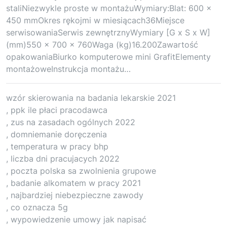
staliNiezwykle proste w montażuWymiary:Blat: 600 x
450 mmOkres rękojmi w miesiącach36Miejsce
serwisowaniaSerwis zewnętrznyWymiary [G x S x W]
(mm)550 x 700 x 760Waga (kg)16.200Zawartość
opakowaniaBiurko komputerowe mini GrafitElementy
montażoweInstrukcja montażu…
wzór skierowania na badania lekarskie 2021
, ppk ile płaci pracodawca
, zus na zasadach ogólnych 2022
, domniemanie doręczenia
, temperatura w pracy bhp
, liczba dni pracujacych 2022
, poczta polska sa zwolnienia grupowe
, badanie alkomatem w pracy 2021
, najbardziej niebezpieczne zawody
, co oznacza 5g
, wypowiedzenie umowy jak napisać