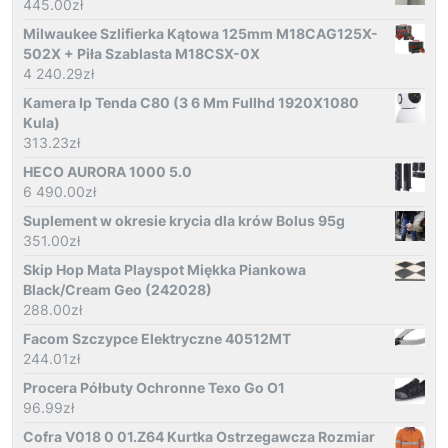
445.00
zł
Milwaukee Szlifierka Kątowa 125mm M18CAG125X-
502X + Piła Szablasta M18CSX-0X
4 240.29
zł
Kamera Ip Tenda C80 (3 6 Mm Fullhd 1920X1080
Kula)
313.23
zł
HECO AURORA 1000 5.0
6 490.00
zł
Suplement w okresie krycia dla krów Bolus 95g
351.00
zł
Skip Hop Mata Playspot Miękka Piankowa
Black/Cream Geo (242028)
288.00
zł
Facom Szczypce Elektryczne 40512MT
244.01
zł
Procera Półbuty Ochronne Texo Go O1
96.99
zł
Cofra V018 0 01.Z64 Kurtka Ostrzegawcza Rozmiar