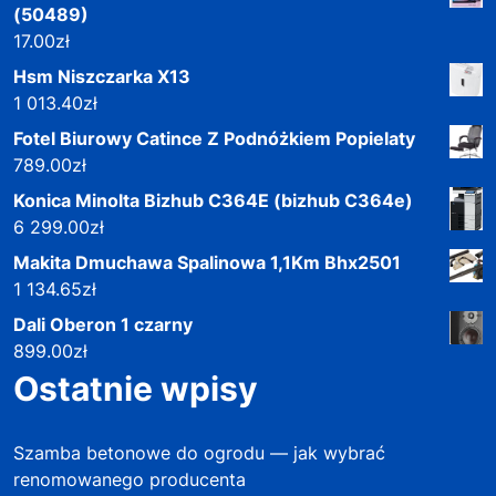
(50489)
17.00
zł
Hsm Niszczarka X13
1 013.40
zł
Fotel Biurowy Catince Z Podnóżkiem Popielaty
789.00
zł
Konica Minolta Bizhub C364E (bizhub C364e)
6 299.00
zł
Makita Dmuchawa Spalinowa 1,1Km Bhx2501
1 134.65
zł
Dali Oberon 1 czarny
899.00
zł
Ostatnie wpisy
Szamba betonowe do ogrodu — jak wybrać
renomowanego producenta