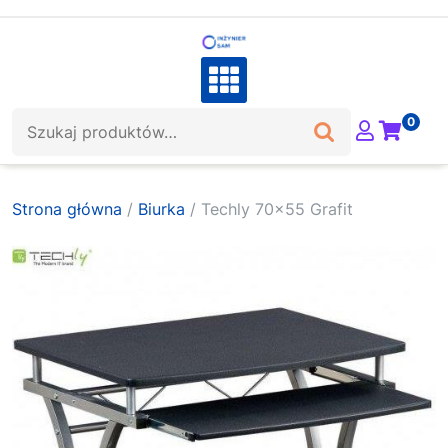
Skip
to
content
Szukaj:
0
Strona główna
/
Biurka
/ Techly 70×55 Grafit