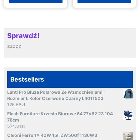
Sprawdź!
zzzzz
Bestsellers
Lahti Pro Bluza Polarowa Ze Wzmocnieniami :
Rozmiar L Kolor Czerwono Czarny L4011503
126.58
zł
Flash Furniture Krzesło Biurowe 64 77x62 23 104
78cm
574.81
zł
Cleoni Ferro 1x 40W 1pł. ZW500f 1136W3