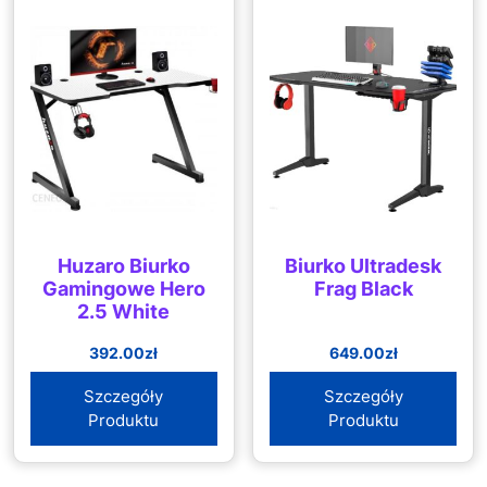
Huzaro Biurko
Biurko Ultradesk
Gamingowe Hero
Frag Black
2.5 White
392.00
zł
649.00
zł
Szczegóły
Szczegóły
Produktu
Produktu