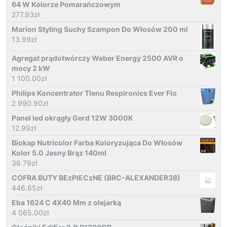
64 W Kolorze Pomarańczowym
277.93
zł
Marion Styling Suchy Szampon Do Włosów 200 ml
13.99
zł
Agregat prądotwórczy Weber Energy 2500 AVR o
mocy 2 kW
1 100.00
zł
Philips Koncentrator Tlenu Respironics Ever Flo
2 990.90
zł
Panel led okrągły Gerd 12W 3000K
12.99
zł
Biokap Nutricolor Farba Koloryzująca Do Włosów
Kolor 5.0 Jasny Brąz 140ml
36.79
zł
COFRA BUTY BEzPIECzNE (BRC-ALEXANDER38)
446.65
zł
Eba 1624 C 4X40 Mm z olejarką
4 065.00
zł