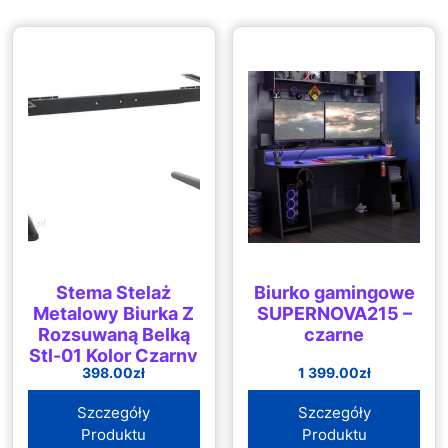
Stema Stelaż
Biurko gamingowe
Metalowy Biurka Z
SUPERNOVA215 –
Rozsuwaną Belką
czarne
Stl-01 Kolor Czarny
398.00
zł
1 399.00
zł
Szczegóły
Szczegóły
Produktu
Produktu