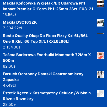
Makita Końcówka Wkrętak /Bit Udarowa Ph1
Impact Premier C-Form Ph1-25mm 2Szt. E03121
15.56
zł
Makita DSC163ZK
7 304.22
zł
Resto Quality Okap Do Pieca Pizzy Kxl 6L/66L
One 6 Xl/L, 66 Top Xl/L (KXL6L66L)
2 134.00
zł
Taśma Barierowa Everbuild Mammoth 72Mm X
500m
82.60
zł
Fartuch Ochronny Damski Gastronomiczny
Zapaska
47.49
zł
Estetik Ręcznik Kosmetyczny Celuloz./Włóknin.
Różne Rozmiary
28.50
zł