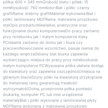
półka: 600 x 345 mmGrubość blatu i półek: 15
mmWysokość: 760 mmKolor:Blat i półki: czarny
grafitRama: srebrny grafitMateriał wykonania:Blat i
półki: laminowany MDFRama: malowana proszkowo
stalOpis produktu:Niewielkie, praktyczne oraz
funkcjonalne biurko komputeroweDo pracy zarówno
przy notebooku jak i małym komputerze klasy
PCIdealne zarówno do domu jak i biura czy
pracowniNowoczesne wzornictwo, pasuje niemal do
każdego wnętrzaGłówny blat biurka zapewnia
wystarczająco miejsca do pracy przy notebookulub
małym komputerze PCWysuwana półka ułatwia dostęp
do klawiatury oraz zapewnia oszczędnośćmiejsca na
głównym blacieSzyny półki na klawiaturę przykręcane
do metalowej ramy gwarantują trwałośći
wytrzymałośćDolna, przestronna półka pomieści
drukarkę, komputer PC lub inne urządzeniai
materiałyBlat i półki wykonane z laminowanej płyty
MDFRama wykonana z malowanej proszkowo