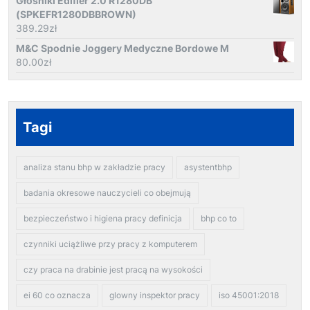
Głośniki Edifier 2.0 R1280DB
(SPKEFR1280DBBROWN)
389.29
zł
M&C Spodnie Joggery Medyczne Bordowe M
80.00
zł
Tagi
analiza stanu bhp w zakładzie pracy
asystentbhp
badania okresowe nauczycieli co obejmują
bezpieczeństwo i higiena pracy definicja
bhp co to
czynniki uciążliwe przy pracy z komputerem
czy praca na drabinie jest pracą na wysokości
ei 60 co oznacza
glowny inspektor pracy
iso 45001:2018