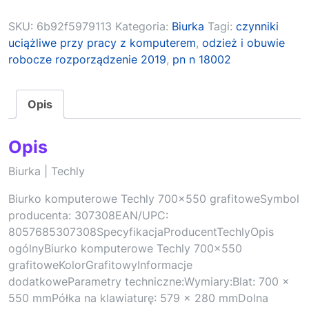
SKU:
6b92f5979113
Kategoria:
Biurka
Tagi:
czynniki
uciążliwe przy pracy z komputerem
,
odzież i obuwie
robocze rozporządzenie 2019
,
pn n 18002
Opis
Opis
Biurka | Techly
Biurko komputerowe Techly 700×550 grafitoweSymbol
producenta: 307308EAN/UPC:
8057685307308SpecyfikacjaProducentTechlyOpis
ogólnyBiurko komputerowe Techly 700×550
grafitoweKolorGrafitowyInformacje
dodatkoweParametry techniczne:Wymiary:Blat: 700 x
550 mmPółka na klawiaturę: 579 x 280 mmDolna