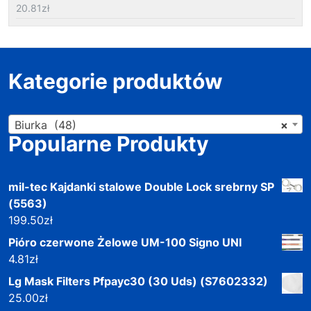
20.81
zł
Kategorie produktów
Biurka (48)
×
Popularne Produkty
mil-tec Kajdanki stalowe Double Lock srebrny SP
(5563)
199.50
zł
Pióro czerwone Żelowe UM-100 Signo UNI
4.81
zł
Lg Mask Filters Pfpayc30 (30 Uds) (S7602332)
25.00
zł