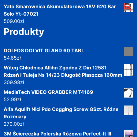
Yato Smarownica Akumulatorowa 18V 620 Bar
Solo Yt-07021
509.00
zł
Produkty
DOLFOS DOLVIT GLAND 60 TABL
54.65
zł
Witeg Chłodnica Allihn Zgodna Z Din 12581
Rdzeń I Tuleja Ns 14/23 Długość Płaszcza 160mm
309.98
zł
MediaTech VIDEO GRABBER MT4169
52.99
zł
Alfa Aqulift Nici Pdo Cogging Screw 8Szt. Różne
Rozmiary
270.00
zł
3M Ściereczka Polerska Różowa Perfect-It III