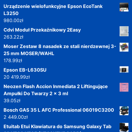
Urządzenie wielofunkcyjne Epson EcoTank
L3250
980.00
zł
Cdvi Moduł Przekaźnikowy 2Easy
263.22
zł
Moser Zestaw 8 nasadek ze stali nierdzewnej 3-
25 mm MOSER/WAHL
178.99
zł
Epson EB-L630SU
20 419.99
zł
Neozen Flash Accion Inmediata 2 Liftingujące
Ampułki Do Twarzy 2 x 3 ml
39.05
zł
Bosch GAS 35 L AFC Professional 06019C3200
2 449.00
zł
Etuitab Etui Klawiatura do Samsung Galaxy Tab