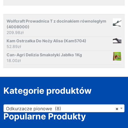
Wolfcraft Prowadnica T z docinakiem równoległym
(4008000)
209.98
zł
Kam Ostrzałka Do Noży Alisa (Kam5704)
52.89
zł
Can-Agri Delizia Smakołyki Jabłko 1Kg
18.00
zł
Kategorie produktów
Odkurzacze pionowe (8)
×
Popularne Produkty