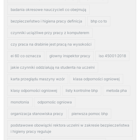
badania okresowe nauczycieli co obejmują
bezpieczeństwo i higiena pracy definicja
bhp co to
czynniki uciążliwe przy pracy z komputerem
czy praca na drabinie jest pracą na wysokości
ei 60 co oznacza
glowny inspektor pracy
iso 45001:2018
jakie czynniki oddziałują na studenta na uczelni
karta przeglądu maszyny wzór
klasa odporności ogniowej
klasy odporności ogniowej
listy kontrolne bhp
metoda pha
monotonia
odpornośc ogniowa
organizacja stanowiska pracy
pierwsza pomoc bhp
podstawowe obowiązki rektora uczelni w zakresie bezpieczeństwa
i higieny pracy reguluje