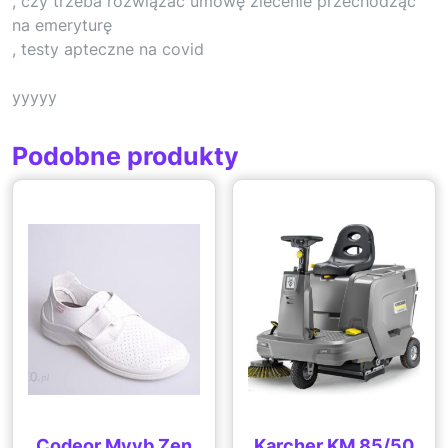
, czy trzeba rozwiązać umowę zlecenie przechodząc
na emeryturę
, testy apteczne na covid
yyyyy
Podobne produkty
Codeor Myvb Zen
Karcher KM 85/50