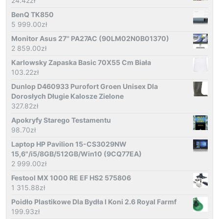
24.42
zł
BenQ TK850
5 999.00
zł
Monitor Asus 27'' PA27AC (90LM02N0B01370)
2 859.00
zł
Karlowsky Zapaska Basic 70X55 Cm Biała
103.22
zł
Dunlop D460933 Purofort Groen Unisex Dla
Dorosłych Długie Kalosze Zielone
327.82
zł
Apokryfy Starego Testamentu
98.70
zł
Laptop HP Pavilion 15-CS3029NW
15,6"/i5/8GB/512GB/Win10 (9CQ77EA)
2 999.00
zł
Festool MX 1000 RE EF HS2 575806
1 315.88
zł
Poidło Plastikowe Dla Bydła I Koni 2.6 Royal Farmf
199.93
zł