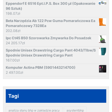
Eppendorf E 6516 Ept.I.P.S. Box 300 µl (Opakowanie
96 Sztuk)
198.07
zł
Beta Narzędzia Ab 122 Pcw Guma Pomarańczowa Ea
Pomarańczowy 7328Ea
202.08
zł
Ipc Ct45 B50 Szorowarka Zmywarka Do Posadzek
24 205.17
zł
Spodnie Unisex Drawstring Cargo Pant 4043/Tlbw/S
Spodnie Unisex Drawstring Cargo Pant
167.00
zł
Komputer Actina PBM (5901443214700)
2 497.00
zł
Tagi
analiza stanu bhp w zakładzie pracy
asystentbhp