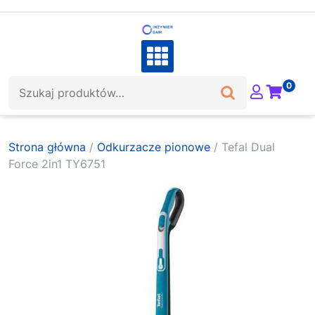
Skip
to
content
Szukaj:
0
Strona główna
/
Odkurzacze pionowe
/ Tefal Dual
Force 2in1 TY6751