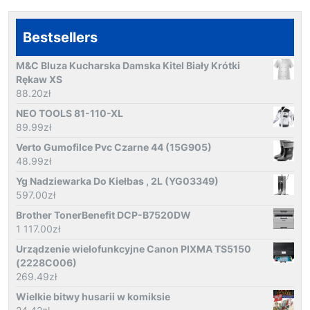
Bestsellers
M&C Bluza Kucharska Damska Kitel Biały Krótki
Rękaw XS
88.20
zł
NEO TOOLS 81-110-XL
89.99
zł
Verto Gumofilce Pvc Czarne 44 (15G905)
48.99
zł
Yg Nadziewarka Do Kiełbas , 2L (YG03349)
597.00
zł
Brother TonerBenefit DCP-B7520DW
1 117.00
zł
Urządzenie wielofunkcyjne Canon PIXMA TS5150
(2228C006)
269.49
zł
Wielkie bitwy husarii w komiksie