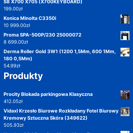
S8 X700 X705 (X700KEYBOARD)
199.00
zł
Konica Minolta C3350i
10 999.00
zł
Proma SPA-500P/230 25000072
8 699.00
zł
Derma Roller Gold 3W1 (1200 1,5Mm, 600 1Mm,
180 0,5Mm)
54.99
zł
Produkty
Procity Blokada parkingowa Klasyczna
412.05
zł
Vidaxl Krzesło Biurowe Rozkładany Fotel Biurowy
Kremowy Sztuczna Skóra (349622)
505.93
zł