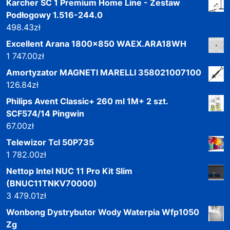
Karcher SC 1 Premium Home Line - Zestaw
Podłogowy 1.516-244.0
498.43
zł
Excellent Arana 1800x850 WAEX.ARA18WH
1 747.00
zł
Amortyzator MAGNETI MARELLI 358021007100
126.84
zł
Philips Avent Classic+ 260 ml 1M+ 2 szt.
SCF574/14 Pingwin
67.00
zł
Telewizor Tcl 50P735
1 782.00
zł
Nettop Intel NUC 11 Pro Kit Slim
(BNUC11TNKV70000)
3 479.01
zł
Wonbong Dystrybutor Wody Waterpia Wfp1050
Zg