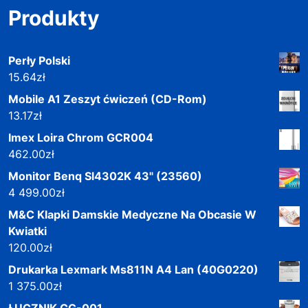
Produkty
Perły Polski
15.64
zł
Mobile A1 Zeszyt ćwiczeń (CD-Rom)
13.17
zł
Imex Loira Chrom GCR004
462.00
zł
Monitor Benq Sl4302K 43" (23560)
4 499.00
zł
M&C Klapki Damskie Medyczne Na Obcasie W
Kwiatki
120.00
zł
Drukarka Lexmark Ms811N A4 Lan (40G0220)
1 375.00
zł
ŁUCZNIK CG-001