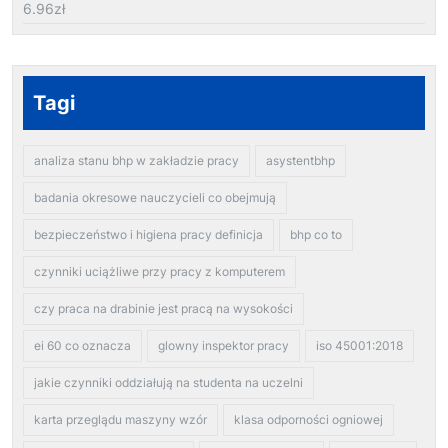
6.96
zł
Tagi
analiza stanu bhp w zakładzie pracy
asystentbhp
badania okresowe nauczycieli co obejmują
bezpieczeństwo i higiena pracy definicja
bhp co to
czynniki uciążliwe przy pracy z komputerem
czy praca na drabinie jest pracą na wysokości
ei 60 co oznacza
glowny inspektor pracy
iso 45001:2018
jakie czynniki oddziałują na studenta na uczelni
karta przeglądu maszyny wzór
klasa odporności ogniowej