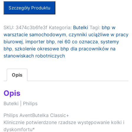
Szczegóły Produktu
SKU:
3474c3b6fe3f
Kategoria:
Butelki
Tagi:
bhp w
warsztacie samochodowym
,
czynniki uciążliwe w pracy
biurowej
,
importer bhp
,
rei 60 co oznacza
,
systemy
bhp
,
szkolenie okresowe bhp dla pracowników na
stanowiskach robotniczych
Opis
Opis
Butelki | Philips
Philips AventButelka Classic+
Klinicznie potwierdzone rzadsze występowanie kolki i
dyskomfortu*