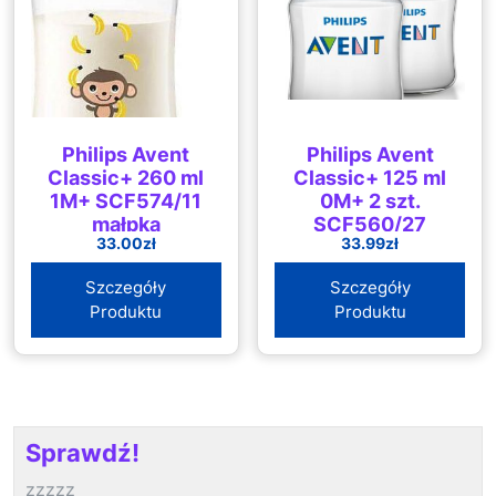
Philips Avent
Philips Avent
Classic+ 260 ml
Classic+ 125 ml
1M+ SCF574/11
0M+ 2 szt.
małpka
SCF560/27
33.00
zł
33.99
zł
Szczegóły
Szczegóły
Produktu
Produktu
Sprawdź!
zzzzz