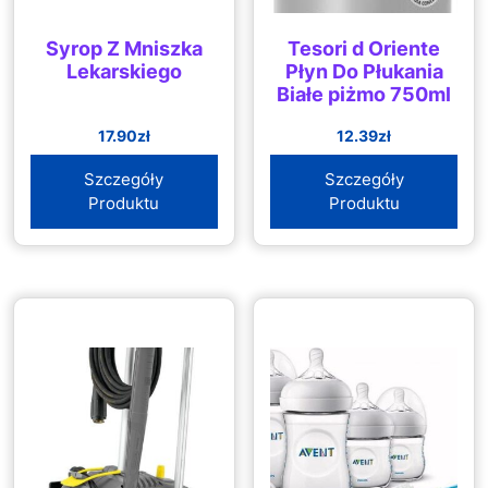
Syrop Z Mniszka
Tesori d Oriente
Lekarskiego
Płyn Do Płukania
Białe piżmo 750ml
17.90
zł
12.39
zł
Szczegóły
Szczegóły
Produktu
Produktu