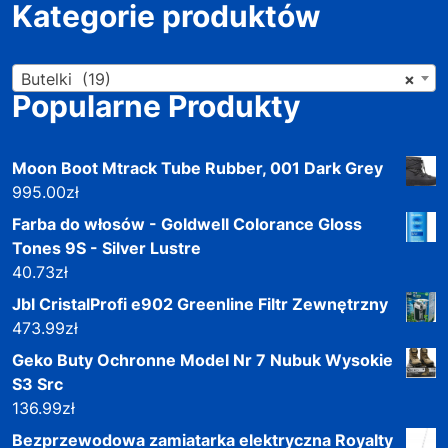
Kategorie produktów
Butelki (19)
×
Popularne Produkty
Moon Boot Mtrack Tube Rubber, 001 Dark Grey
995.00
zł
Farba do włosów - Goldwell Colorance Gloss
Tones 9S - Silver Lustre
40.73
zł
Jbl CristalProfi e902 Greenline Filtr Zewnętrzny
473.99
zł
Geko Buty Ochronne Model Nr 7 Nubuk Wysokie
S3 Src
136.99
zł
Bezprzewodowa zamiatarka elektryczna Royalty