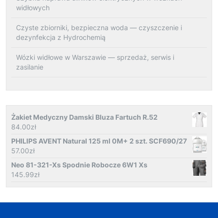
widłowych
Czyste zbiorniki, bezpieczna woda — czyszczenie i
dezynfekcja z Hydrochemią
Wózki widłowe w Warszawie — sprzedaż, serwis i
zasilanie
Żakiet Medyczny Damski Bluza Fartuch R.52
84.00
zł
PHILIPS AVENT Natural 125 ml 0M+ 2 szt. SCF690/27
57.00
zł
Neo 81-321-Xs Spodnie Robocze 6W1 Xs
145.99
zł