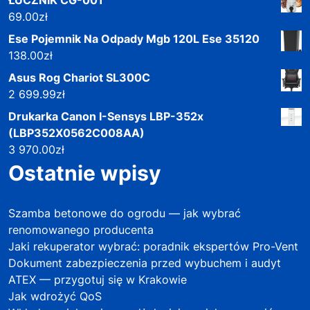
69.00
zł
Ese Pojemnik Na Odpady Mgb 120L Ese 35120
138.00
zł
Asus Rog Chariot SL300C
2 699.99
zł
Drukarka Canon I-Sensys LBP-352x
(LBP352X0562C008AA)
3 970.00
zł
Ostatnie wpisy
Szamba betonowe do ogrodu — jak wybrać
renomowanego producenta
Jaki rekuperator wybrać: poradnik ekspertów Pro-Vent
Dokument zabezpieczenia przed wybuchem i audyt
ATEX — przygotuj się w Krakowie
Jak wdrożyć QoS