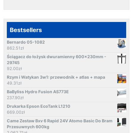
Bestsellers
Bernardo 05-1082
862.51
zł
Ściągacz do łożysk dwuramienny 600x230mm -
29745
92.00
zł
Rzym i Watykan 3w1: przewodnik + atlas + mapa
49.31
zł
BaByliss Hydro Fusion AS773E
237.90
zł
Drukarka Epson EcoTank L1210
669.00
zł
Came Zestaw Bxv 6 Rapid 24V Atomo Basic Do Bram
Przesuwnych 600kg
2 062.71
zł