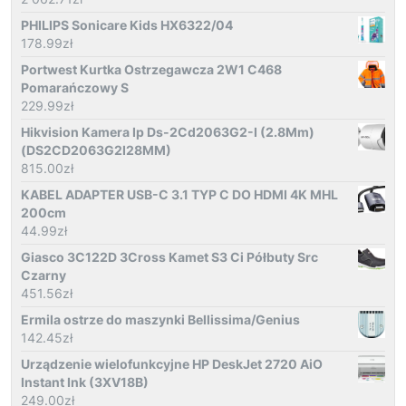
PHILIPS Sonicare Kids HX6322/04
178.99
zł
Portwest Kurtka Ostrzegawcza 2W1 C468
Pomarańczowy S
229.99
zł
Hikvision Kamera Ip Ds-2Cd2063G2-I (2.8Mm)
(DS2CD2063G2I28MM)
815.00
zł
KABEL ADAPTER USB-C 3.1 TYP C DO HDMI 4K MHL
200cm
44.99
zł
Giasco 3C122D 3Cross Kamet S3 Ci Półbuty Src
Czarny
451.56
zł
Ermila ostrze do maszynki Bellissima/Genius
142.45
zł
Urządzenie wielofunkcyjne HP DeskJet 2720 AiO
Instant Ink (3XV18B)
249.00
zł