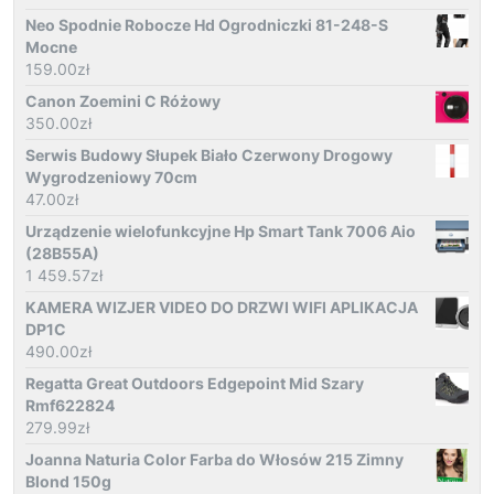
Neo Spodnie Robocze Hd Ogrodniczki 81-248-S
Mocne
159.00
zł
Canon Zoemini C Różowy
350.00
zł
Serwis Budowy Słupek Biało Czerwony Drogowy
Wygrodzeniowy 70cm
47.00
zł
Urządzenie wielofunkcyjne Hp Smart Tank 7006 Aio
(28B55A)
1 459.57
zł
KAMERA WIZJER VIDEO DO DRZWI WIFI APLIKACJA
DP1C
490.00
zł
Regatta Great Outdoors Edgepoint Mid Szary
Rmf622824
279.99
zł
Joanna Naturia Color Farba do Włosów 215 Zimny
Blond 150g