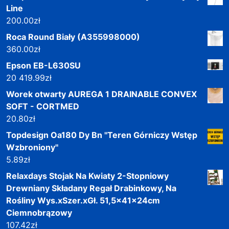
Line
200.00
zł
Roca Round Biały (A355998000)
360.00
zł
Epson EB-L630SU
20 419.99
zł
Worek otwarty AUREGA 1 DRAINABLE CONVEX
SOFT - CORTMED
20.80
zł
Topdesign Oa180 Dy Bn ''Teren Górniczy Wstęp
Wzbroniony''
5.89
zł
Relaxdays Stojak Na Kwiaty 2-Stopniowy
Drewniany Składany Regał Drabinkowy, Na
Rośliny Wys.xSzer.xGł. 51,5x41x24cm
Ciemnobrązowy
107.42
zł