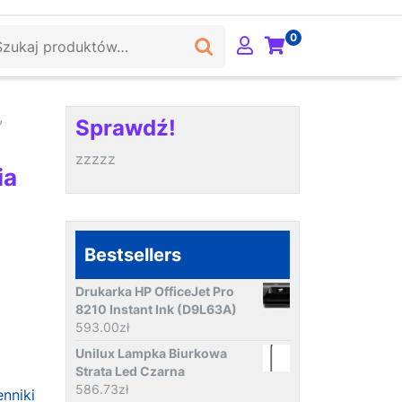
ukaj:
0
,
Sprawdź!
zzzzz
ia
Bestsellers
Drukarka HP OfficeJet Pro
8210 Instant Ink (D9L63A)
593.00
zł
Unilux Lampka Biurkowa
Strata Led Czarna
586.73
zł
enniki