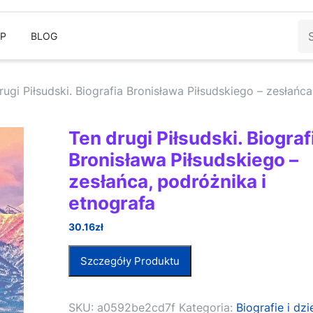
Sz
EP
BLOG
rugi Piłsudski. Biografia Bronisława Piłsudskiego – zesłańca
Ten drugi Piłsudski. Biograf
Bronisława Piłsudskiego –
zesłańca, podróżnika i
etnografa
30.16
zł
Szczegóły Produktu
SKU:
a0592be2cd7f
Kategoria:
Biografie i dzi