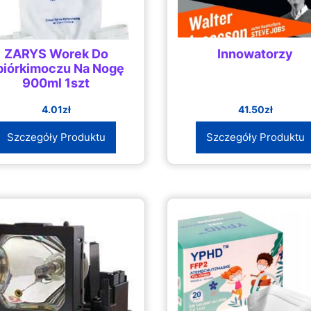
ZARYS Worek Do
Innowatorzy
biórkimoczu Na Nogę
900ml 1szt
4.01
zł
41.50
zł
Szczegóły Produktu
Szczegóły Produktu