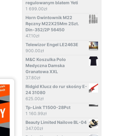
regulowanym blatem Yeti
1 699.00
zł
Horn Gwintownik M22
Ręczny M22X25Mm 2Szt.
Din-352/2P 56450
47.10
zł
Telewizor Engel LE2463E
900.00
zł
M&C Koszulka Polo
Medyczna Damska
Granatowa XXL
37.80
zł
Ridgid Klucz do rur skośny E-
24 31080
625.00
zł
Tp-Link T1500-28Pct
1 160.99
zł
Beauty Limited Nailove BL-04
347.00
zł