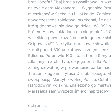
brat Józefa? Obaj bracia rywalizowali o wz
na życie cara Aleksandra III. Wygnaniec Bro
mieszkańców Sachalinu i Hokkaido. Zamieszk
nowoczesnego rolnictwa, przekonał, że należ
którą dochował się dwojga dzieci. W 1991
Królem Ajnów i układano dla niego pieśni?
wszelkich praw skazańca carski generał sła
Osipowiczu!”? Nie tylko opracował słownik j
zrobił ponad 300 unikatowych zdjęć , lecz 
Edisona. Po prawie 100 latach firmie Sony u
„dla innych zrobił tyle, co jego brat dla 
zaangażował się w prowadzenie badań nad
Tatrzańskiego im. Tytusa Chałubińskiego. M
swoją pasją. Marzył o wolnej Polsce. Ostatn
Narodowym Polskim. Znaleziono go martweg
Marszałka sam wyszedł śmierci naprzeciw? D
ochroniaż