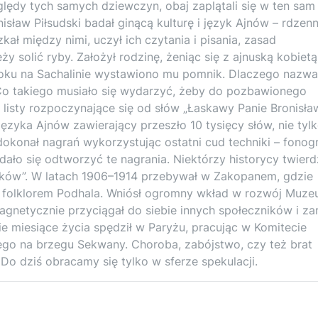
ględy tych samych dziewczyn, obaj zaplątali się w ten sam
nisław Piłsudski badał ginącą kulturę i język Ajnów – rdzen
ał między nimi, uczył ich czytania i pisania, zasad
y solić ryby. Założył rodzinę, żeniąc się z ajnuską kobietą
 roku na Sachalinie wystawiono mu pomnik. Dlaczego nazw
 Co takiego musiało się wydarzyć, żeby do pozbawionego
ł listy rozpoczynające się od słów „Łaskawy Panie Bronisła
ęzyka Ajnów zawierający przeszło 10 tysięcy słów, nie tyl
dokonał nagrań wykorzystując ostatni cud techniki – fonog
dało się odtworzyć te nagrania. Niektórzy historycy twierd
Polaków”. W latach 1906–1914 przebywał w Zakopanem, gdzie
 folklorem Podhala. Wniósł ogromny wkład w rozwój Muz
agnetycznie przyciągał do siebie innych społeczników i za
ie miesiące życia spędził w Paryżu, pracując w Komitecie
o na brzegu Sekwany. Choroba, zabójstwo, czy też brat
o dziś obracamy się tylko w sferze spekulacji.