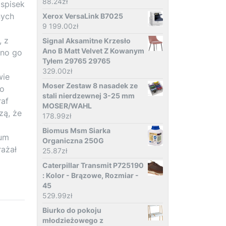
88.24
zł
 spisek
nych
Xerox VersaLink B7025
9 199.00
zł
, z
Signal Aksamitne Krzesło
Ano B Matt Velvet Z Kowanym
ano go
Tyłem 29765 29765
329.00
zł
wie
Moser Zestaw 8 nasadek ze
ko
stali nierdzewnej 3-25 mm
raf
MOSER/WAHL
zą, że
178.99
zł
Biomus Msm Siarka
eum
Organiczna 250G
rażał
25.87
zł
Caterpillar Transmit P725190
: Kolor - Brązowe, Rozmiar -
45
529.99
zł
Biurko do pokoju
młodzieżowego z