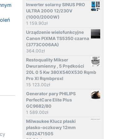
onnym
Inwerter solarny SINUS PRO
ULTRA 2000 12/230V
(1000/2000W)
oleń
1 159.90
zł
Urządzenie wielofunkcyjne
Canon PIXMA TS5350 czarna
(3773C006AA)
364.00
zł
Restoquality Mikser
Dwuramienny , 5 Prędkości
20L 0 5 Kw 380X540X530 Rqmb
Pro Xl Rqmbproxl
15 123.00
zł
Generator pary PHILIPS
PerfectCare Elite Plus
GC9682/80
1 589.00
zł
Milwaukee Klucz płaski
płasko-oczkowy 12mm
ęcy
4932471505