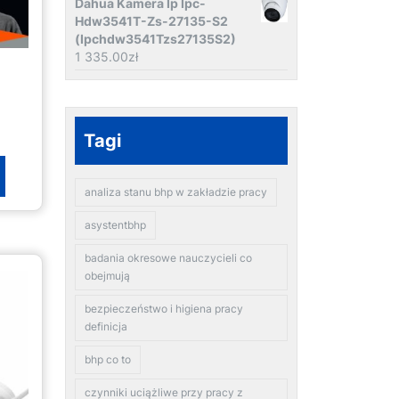
Dahua Kamera Ip Ipc-
Hdw3541T-Zs-27135-S2
(Ipchdw3541Tzs27135S2)
1 335.00
zł
Tagi
analiza stanu bhp w zakładzie pracy
asystentbhp
badania okresowe nauczycieli co
obejmują
bezpieczeństwo i higiena pracy
definicja
bhp co to
czynniki uciążliwe przy pracy z