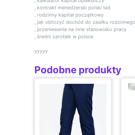
, kalkulator kapitał opiekuńczy
, kontrakt menedżerski polski ład
, rodzinny kapitał początkowy
, jak obliczyć dochód do zasiłku rodzinnego
, przeniesienie na inne stanowisko pracy
, średni zarobek w polsce
yyyyy
Podobne produkty