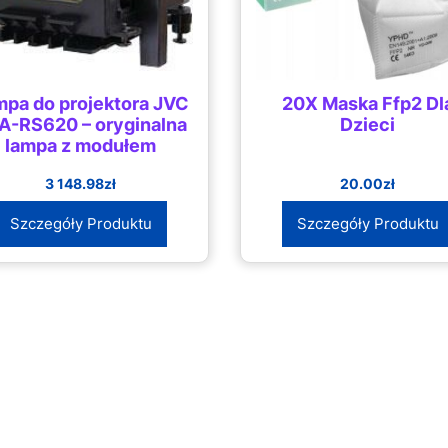
mpa do projektora JVC
20X Maska Ffp2 Dl
A-RS620 – oryginalna
Dzieci
lampa z modułem
3 148.98
zł
20.00
zł
Szczegóły Produktu
Szczegóły Produktu