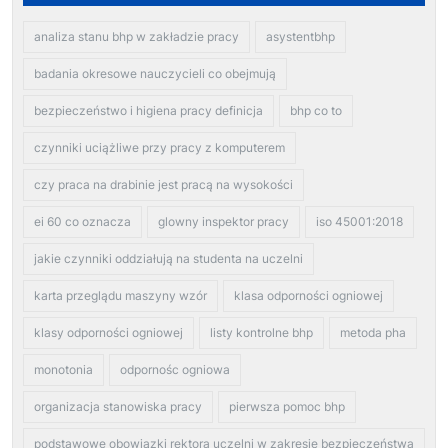
analiza stanu bhp w zakładzie pracy
asystentbhp
badania okresowe nauczycieli co obejmują
bezpieczeństwo i higiena pracy definicja
bhp co to
czynniki uciążliwe przy pracy z komputerem
czy praca na drabinie jest pracą na wysokości
ei 60 co oznacza
glowny inspektor pracy
iso 45001:2018
jakie czynniki oddziałują na studenta na uczelni
karta przeglądu maszyny wzór
klasa odporności ogniowej
klasy odporności ogniowej
listy kontrolne bhp
metoda pha
monotonia
odpornośc ogniowa
organizacja stanowiska pracy
pierwsza pomoc bhp
podstawowe obowiązki rektora uczelni w zakresie bezpieczeństwa