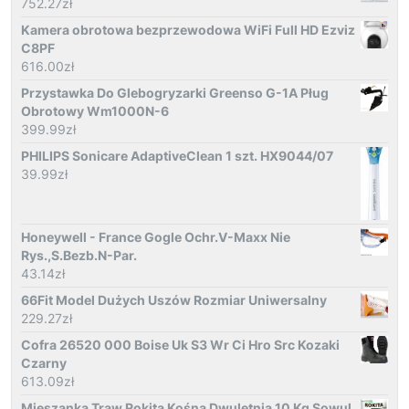
752.27
zł
Kamera obrotowa bezprzewodowa WiFi Full HD Ezviz
C8PF
616.00
zł
Przystawka Do Glebogryzarki Greenso G-1A Pług
Obrotowy Wm1000N-6
399.99
zł
PHILIPS Sonicare AdaptiveClean 1 szt. HX9044/07
39.99
zł
Honeywell - France Gogle Ochr.V-Maxx Nie
Rys.,S.Bezb.N-Par.
43.14
zł
66Fit Model Dużych Uszów Rozmiar Uniwersalny
229.27
zł
Cofra 26520 000 Boise Uk S3 Wr Ci Hro Src Kozaki
Czarny
613.09
zł
Mieszanka Traw Rokita Kośna Dwuletnia 10 Kg Sowul