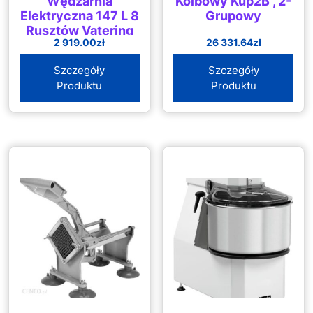
Wędzarnia
Kolbowy Kup2B , 2-
Elektryczna 147 L 8
Grupowy
Rusztów Vatering
2 919.00
zł
26 331.64
zł
10012167 Rc-
Fs1300
Szczegóły
Szczegóły
Produktu
Produktu