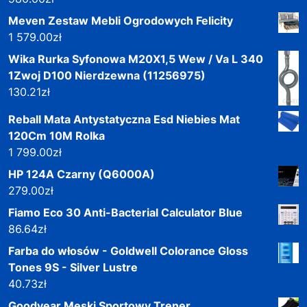
Meven Zestaw Mebli Ogrodowych Felicity
1 579.00
zł
Wika Rurka Syfonowa M20X1,5 Wew / Va L 340
1Zwoj D100 Nierdzewna (11256975)
130.21
zł
Reball Mata Antystatyczna Esd Niebies Mat
120Cm 10M Rolka
1 799.00
zł
HP 124A Czarny (Q6000A)
279.00
zł
Fiamo Eco 30 Anti-Bacterial Calculator Blue
86.64
zł
Farba do włosów - Goldwell Colorance Gloss
Tones 9S - Silver Lustre
40.73
zł
Goodyear Męski Sportowy Trener