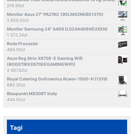
216.99
zł
Monitor Asus 27'' PA27AC (90LM02N0B01370)
2 859.00
zł
Monitor Samsung 24" A406 (LS24A406VEUXEN)
1 372.24
zł
Rode Procaster
469.00
zł
Asus Rog Strix X670E-E Gaming Wifi
(ROGSTRIXX670EEGAMINGWIFI)
2 487.62
zł
Royal Catering Gofrownica Rcwm-1500-H (1319)
880.00
zł
Blaupunkt MS30BT biały
444.00
zł
Tagi