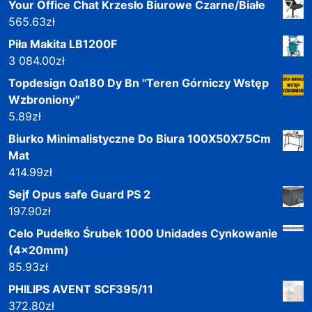
Your Office Chat Krzesło Biurowe Czarne/Białe
565.63
zł
Piła Makita LB1200F
3 084.00
zł
Topdesign Oa180 Dy Bn ''Teren Górniczy Wstęp
Wzbroniony''
5.89
zł
Biurko Minimalistyczne Do Biura 100X50X75Cm
Mat
414.99
zł
Sejf Opus safe Guard PS 2
197.90
zł
Celo Pudełko Śrubek 1000 Unidades Cynkowanie
(4x20mm)
85.93
zł
PHILIPS AVENT SCF395/11
372.80
zł