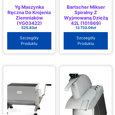
Yg Maszynka
Bartscher Mikser
Ręczna Do Krojenia
Spiralny Z
Ziemniaków
Wyjmowaną Dzieżą
(YG03422)
42L (101869)
525.83
zł
13 733.06
zł
Szczegóły
Szczegóły
Produktu
Produktu