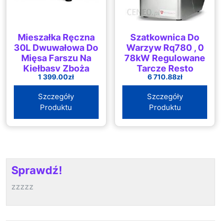
Mieszałka Ręczna
Szatkownica Do
30L Dwuwałowa Do
Warzyw Rq780 , 0
Mięsa Farszu Na
78kW Regulowane
Kiełbasy Zboża
Tarcze Resto
1 399.00
zł
6 710.88
zł
Innych Produktów
Quality
Sypkich
Szczegóły
Szczegóły
Produktu
Produktu
Sprawdź!
zzzzz