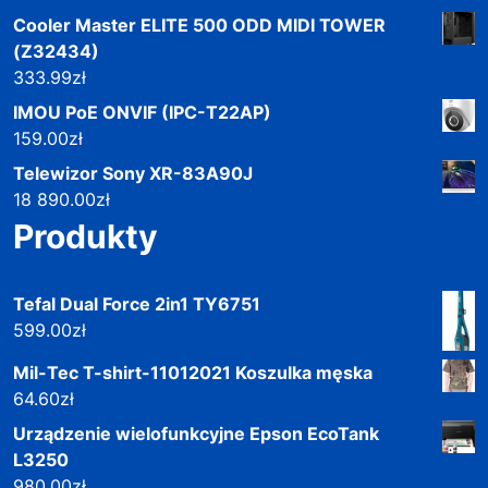
Cooler Master ELITE 500 ODD MIDI TOWER
(Z32434)
333.99
zł
IMOU PoE ONVIF (IPC-T22AP)
159.00
zł
Telewizor Sony XR-83A90J
18 890.00
zł
Produkty
Tefal Dual Force 2in1 TY6751
599.00
zł
Mil-Tec T-shirt-11012021 Koszulka męska
64.60
zł
Urządzenie wielofunkcyjne Epson EcoTank
L3250
980.00
zł