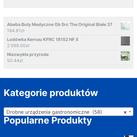
Abeba Buty Medyczne Ob Src The Original Białe 37
194.81
zł
Lodówka Kernau KFRC 18152 NF X
2 099.00
zł
Niezwykła przyroda
50.44
zł
Kategorie produktów
Drobne urządzenia gastronomiczne (58)
×
Popularne Produkty