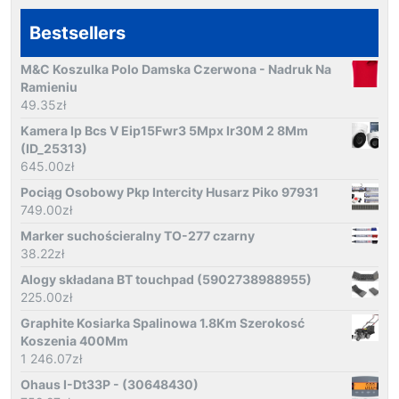
Bestsellers
M&C Koszulka Polo Damska Czerwona - Nadruk Na
Ramieniu
49.35
zł
Kamera Ip Bcs V Eip15Fwr3 5Mpx Ir30M 2 8Mm
(ID_25313)
645.00
zł
Pociąg Osobowy Pkp Intercity Husarz Piko 97931
749.00
zł
Marker suchościeralny TO-277 czarny
38.22
zł
Alogy składana BT touchpad (5902738988955)
225.00
zł
Graphite Kosiarka Spalinowa 1.8Km Szerokosć
Koszenia 400Mm
1 246.07
zł
Ohaus I-Dt33P - (30648430)