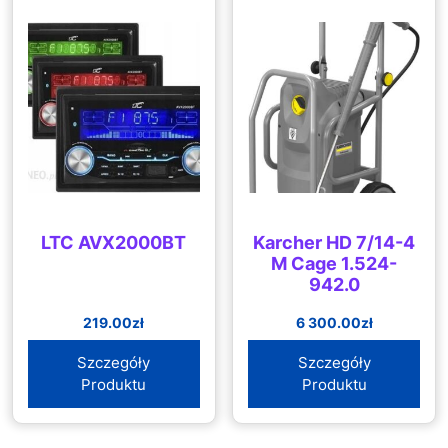
LTC AVX2000BT
Karcher HD 7/14-4
M Cage 1.524-
942.0
219.00
zł
6 300.00
zł
Szczegóły
Szczegóły
Produktu
Produktu