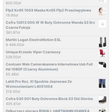
600.00
zł
Ffp2 Kn95 100X Maska Kn95 Ffp2 Przeciwpyłowa
19.99
zł
Cofra 12613 000.W W Buty Ochronne Wanda S3 Src
Czarne Fuksja
361.97
zł
Martin Logan ElectroMotion ESL
8 499.00
zł
Unique Krzesło Viper Czerwony
529.00
zł
Coolcam Web Camerakamera Internetowa Usb Full
Hd 1080P (Czarny Aluminium)
55.48
zł
Lahti Pro Roz. Xl Spodnie Jeansowe Ze
Wzmocnieniami L4051004
219.00
zł
Cofra 030 001 Buty Ochronne Block S3 Old Glories
405.61
zł
Odkurzacz piorący RIWALL HARTMANN SSAWKA