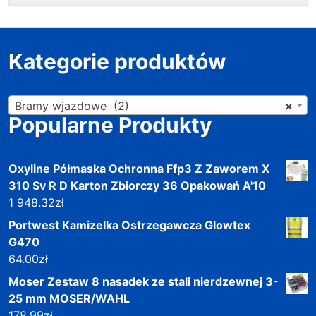
Kategorie produktów
Bramy wjazdowe (2)
×
Popularne Produkty
Oxyline Półmaska Ochronna Ffp3 Z Zaworem X
310 Sv R D Karton Zbiorczy 36 Opakowań A'10
1 948.32
zł
Portwest Kamizelka Ostrzegawcza Glowtex
G470
64.00
zł
Moser Zestaw 8 nasadek ze stali nierdzewnej 3-
25 mm MOSER/WAHL
178.99
zł