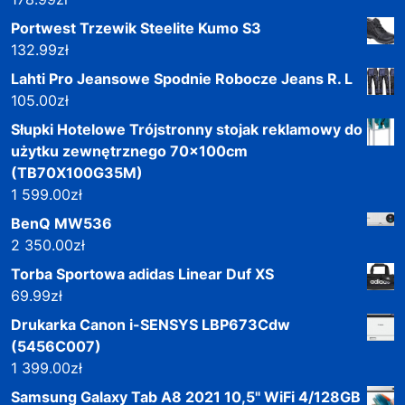
Portwest Trzewik Steelite Kumo S3
132.99
zł
Lahti Pro Jeansowe Spodnie Robocze Jeans R. L
105.00
zł
Słupki Hotelowe Trójstronny stojak reklamowy do
użytku zewnętrznego 70x100cm
(TB70X100G35M)
1 599.00
zł
BenQ MW536
2 350.00
zł
Torba Sportowa adidas Linear Duf XS
69.99
zł
Drukarka Canon i-SENSYS LBP673Cdw
(5456C007)
1 399.00
zł
Samsung Galaxy Tab A8 2021 10,5" WiFi 4/128GB