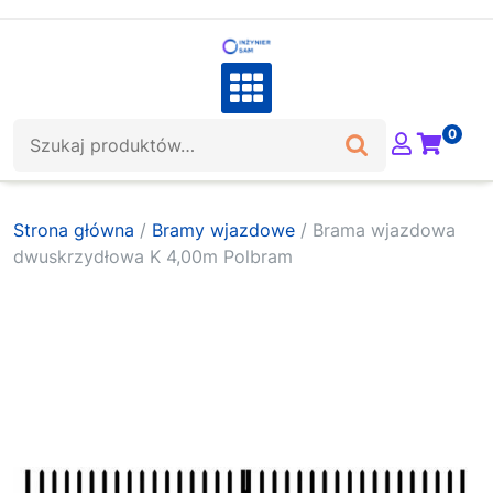
Skip
to
content
Szukaj:
0
Strona główna
/
Bramy wjazdowe
/ Brama wjazdowa
dwuskrzydłowa K 4,00m Polbram