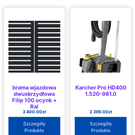
brama wjazdowa
Karcher Pro HD400
dwuskrzydłowa
1.520-981.0
Filip 100 ocynk +
Ral
3 400.00
zł
2 399.00
zł
Szczegóły
Szczegóły
Produktu
Produktu