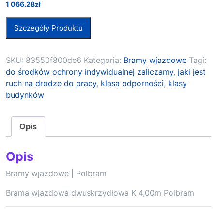
1 066.28
zł
Szczegóły Produktu
SKU:
83550f800de6
Kategoria:
Bramy wjazdowe
Tagi:
do środków ochrony indywidualnej zaliczamy
,
jaki jest
ruch na drodze do pracy
,
klasa odporności
,
klasy
budynków
Opis
Opis
Bramy wjazdowe | Polbram
Brama wjazdowa dwuskrzydłowa K 4,00m Polbram