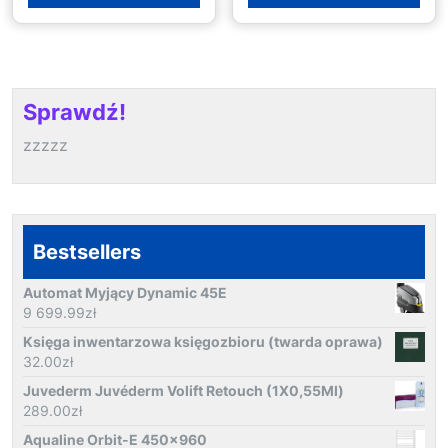
Sprawdź!
zzzzz
Bestsellers
Automat Myjący Dynamic 45E
9 699.99
zł
Księga inwentarzowa księgozbioru (twarda oprawa)
32.00
zł
Juvederm Juvéderm Volift Retouch (1X0,55Ml)
289.00
zł
Aqualine Orbit-E 450x960