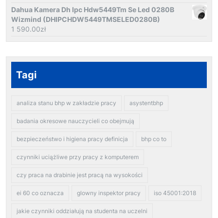
Dahua Kamera Dh Ipc Hdw5449Tm Se Led 0280B
Wizmind (DHIPCHDW5449TMSELED0280B)
1 590.00
zł
Tagi
analiza stanu bhp w zakładzie pracy
asystentbhp
badania okresowe nauczycieli co obejmują
bezpieczeństwo i higiena pracy definicja
bhp co to
czynniki uciążliwe przy pracy z komputerem
czy praca na drabinie jest pracą na wysokości
ei 60 co oznacza
glowny inspektor pracy
iso 45001:2018
jakie czynniki oddziałują na studenta na uczelni