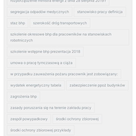
rozporządzenie ministra energii z dnia 28 sierpnia 2019 r
segregacja odpadów medycznych
stanowisko pracy definicja
staz bhp
szerokość dróg transportowych
szkolenie okresowe bhp dla pracowników na stanowiskach
robotniczych
szkolenie wstępne bhp prezentacja 2018
umowa o pracę tymczasową a ciąża
w przypadku zauważenia pożaru pracownik jest zobowiązany:
wydatek energetyczny tabela
zabezpieczenie ppoż budynków
zagrożenia bhp
zasady poruszania się na terenie zakładu pracy
zespół powypadkowy
środki ochrony zbiorowej
środki ochrony zbiorowej przykłady