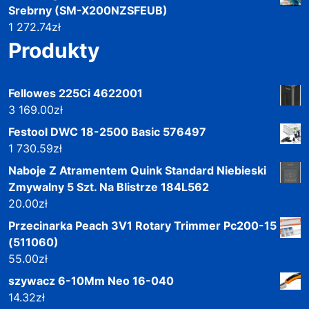
Srebrny (SM-X200NZSFEUB)
1 272.74
zł
Produkty
Fellowes 225Ci 4622001
3 169.00
zł
Festool DWC 18-2500 Basic 576497
1 730.59
zł
Naboje Z Atramentem Quink Standard Niebieski
Zmywalny 5 Szt. Na Blistrze 184L562
20.00
zł
Przecinarka Peach 3V1 Rotary Trimmer Pc200-15
(511060)
55.00
zł
szywacz 6-10Mm Neo 16-040
14.32
zł