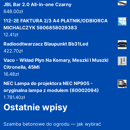
JBL Bar 2.0 All-in-one Czarny
648.00
zł
112-2E FAKTURA 2/3 A4 PŁATNIK/ODBIORCA
MICHALCZYK 5906858029383
12.41
zł
Radioodtwarzacz Blaupunkt Bb31Led
422.70
zł
Vaco - Wkład Płyn Na Komary, Meszki I Muszki
Citronella, 45Ml
16.48
zł
NEC Lampa do projektora NEC NP905 -
oryginalna lampa z modułem (60002094)
1 781.40
zł
Ostatnie wpisy
Szamba betonowe do ogrodu — jak wybrać