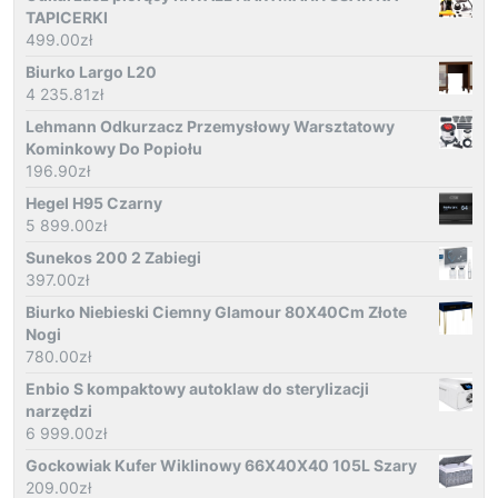
TAPICERKI
499.00
zł
Biurko Largo L20
4 235.81
zł
Lehmann Odkurzacz Przemysłowy Warsztatowy
Kominkowy Do Popiołu
196.90
zł
Hegel H95 Czarny
5 899.00
zł
Sunekos 200 2 Zabiegi
397.00
zł
Biurko Niebieski Ciemny Glamour 80X40Cm Złote
Nogi
780.00
zł
Enbio S kompaktowy autoklaw do sterylizacji
narzędzi
6 999.00
zł
Gockowiak Kufer Wiklinowy 66X40X40 105L Szary
209.00
zł