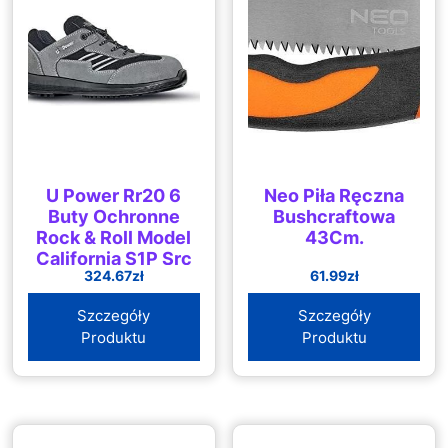
U Power Rr20 6
Neo Piła Ręczna
Buty Ochronne
Bushcraftowa
Rock & Roll Model
43Cm.
California S1P Src
324.67
zł
61.99
zł
Szczegóły
Szczegóły
Produktu
Produktu