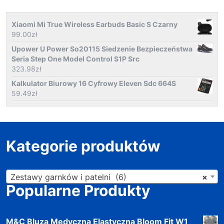
Xiaomi Mi True Wireless Earbuds Basic S Czarny
99.00
zł
Upower U Power So20115 Siedzenie Bezpieczeństwa
Seria Step One Model Control S1P Src
323.98
zł
Kalkulator Biurowy 16 Cyfrowy Eleven Sdc 664S
59.49
zł
Kategorie produktów
Zestawy garnków i patelni (6)
×
Popularne Produkty
M&C Bluza Medyczna Elastyczna Bloom Fit W1