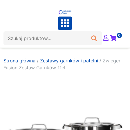
Skip
to
content
Szukaj:
0
Strona główna
/
Zestawy garnków i patelni
/ Zwieger
Fusion Zestaw Garnków 11el.