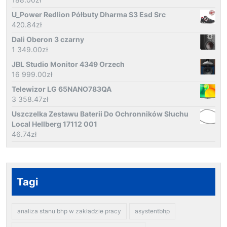
U_Power Redlion Półbuty Dharma S3 Esd Src
420.84
zł
Dali Oberon 3 czarny
1 349.00
zł
JBL Studio Monitor 4349 Orzech
16 999.00
zł
Telewizor LG 65NANO783QA
3 358.47
zł
Uszczelka Zestawu Baterii Do Ochronników Słuchu
Local Hellberg 17112 001
46.74
zł
Tagi
analiza stanu bhp w zakładzie pracy
asystentbhp