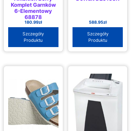
Komplet Garnków
6-Elementowy
68878
180.99
zł
588.95
zł
Szczegóły
Szczegóły
Produktu
Produktu