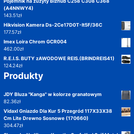
Pojemnik na zuzyty Bizhub C258 C308 C368
(A4NNWY4)
143.51
zł
Hikvision Kamera Ds-2Ce17D0T-It5F/36C
177.57
zł
Imex Loira Chrom GCR004
462.00
zł
R.E.I.S. BUTY zAWODOWE REIS.(BRINDREIS41)
124.24
zł
Produkty
JDY Bluza "Kanga" w kolorze granatowym
82.36
zł
Vidaxl Gniazdo Dla Kur 5 Przegród 117X33X38
Cm Lite Drewno Sosnowe (170660)
304.47
zł