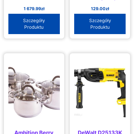
1 679.99
zł
129.00
zł
Szczegóły
Szczegóły
Produktu
Produktu
Ambition Berry
DeWalt D25133K