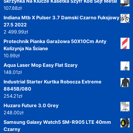
Skrzynka Na Klucze Kasetka Szyfr Kod Sejf Metal
107.88
zł
Indiana Mtb X Pulser 3.7 Damski Czarno Fuksjowy
27.5 2022
2 499.99
zł
Protechnik Pianka Garażowa 50X10Cm Anty
Kolizynja Na Ściane
10.99
zł
Aqua Laser Mop Easy Flat Szary
148.01
zł
Industrial Starter Kurtka Robocza Extreme
8845B/080
254.21
zł
Huzaro Future 3.0 Grey
248.00
zł
Samsung Galaxy Watch5 SM-R905 LTE 40mm
Czarny