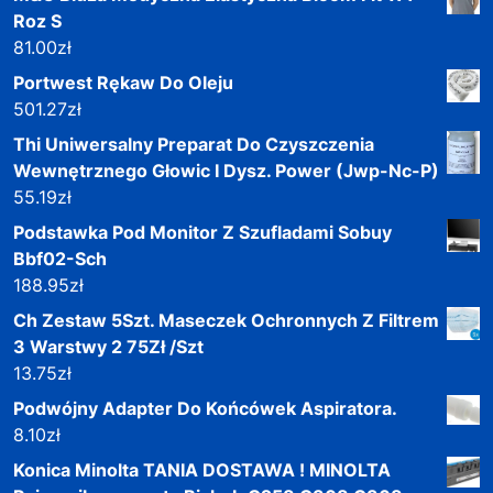
Roz S
81.00
zł
Portwest Rękaw Do Oleju
501.27
zł
Thi Uniwersalny Preparat Do Czyszczenia
Wewnętrznego Głowic I Dysz. Power (Jwp-Nc-P)
55.19
zł
Podstawka Pod Monitor Z Szufladami Sobuy
Bbf02-Sch
188.95
zł
Ch Zestaw 5Szt. Maseczek Ochronnych Z Filtrem
3 Warstwy 2 75Zł /Szt
13.75
zł
Podwójny Adapter Do Końcówek Aspiratora.
8.10
zł
Konica Minolta TANIA DOSTAWA ! MINOLTA