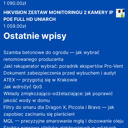
1 090.00
zł
HIKVISION ZESTAW MONITORINGU 2 KAMERY IP
POE FULL HD UNIARCH
1 059.00
zł
Ostatnie wpisy
Szamba betonowe do ogrodu — jak wybrać
renomowanego producenta
Jaki rekuperator wybrać: poradnik ekspertów Pro-Vent
Dokument zabezpieczenia przed wybuchem i audyt
ATEX — przygotuj się w Krakowie
Jak wdrożyć QoS
Wkłady zmiękczająco-odżelaziające: jak poprawić
jakość wody w domu
Filtry do smaru dla Dragon X, Piccola i Bravo — jak
zapobiec zacinaniu się pierścieni
MQL — precyzyjne smarowanie mgłą i dozowanie oleju
Szybka naprawa silników elektrycznych w wózkach