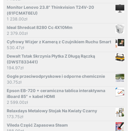
Monitor Lenovo 23.8" Thinkvision T24V-20
(61FCMAT6EU)
1 238.00
zł
Ideal Shredcat 8280 Cc 4X10Mm
2 379.00
zł
Cyfrowy Wizjer z Kamerą z Czujnikiem Ruchu Smart
530.47
zł
Dewalt Tstak Skrzynia Płytka Z Długą Rączką
(DWST833441)
194.97
zł
Gogle przeciwodpryskowe i odporne chemicznie
30.75
zł
Epson EB-720 + ceramiczna tablica interaktywna
iBoard 85" + kabel HDMI
2 599.00
zł
Relaxdays Metalowy Stojak Na Kwiaty Czarny
173.75
zł
Vileda Część Zapasowa Steam
188.00
zł