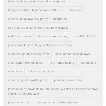
badania okresowe nauczycieli co obejmują
bezpieczeństwo i higiena pracy definicja
bhp co to
czynniki uciążliwe przy pracy z komputerem
czy praca na drabinie jest pracą na wysokości
ei 60 co oznacza
glowny inspektor pracy
iso 45001:2018
jakie czynniki oddziałują na studenta na uczelni
karta przeglądu maszyny wzór
klasa odporności ogniowej
klasy odporności ogniowej
listy kontrolne bhp
metoda pha
monotonia
odpornośc ogniowa
organizacja stanowiska pracy
pierwsza pomoc bhp
podstawowe obowiązki rektora uczelni w zakresie bezpieczeństwa
i higieny pracy reguluje
praca na mrozie
prace pożarowo niebezpieczne