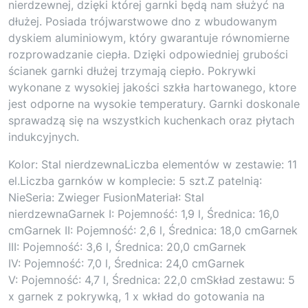
nierdzewnej, dzięki której garnki będą nam służyć na
dłużej. Posiada trójwarstwowe dno z wbudowanym
dyskiem aluminiowym, który gwarantuje równomierne
rozprowadzanie ciepła. Dzięki odpowiedniej grubości
ścianek garnki dłużej trzymają ciepło. Pokrywki
wykonane z wysokiej jakości szkła hartowanego, ktore
jest odporne na wysokie temperatury. Garnki doskonale
sprawadzą się na wszystkich kuchenkach oraz płytach
indukcyjnych.
Kolor: Stal nierdzewnaLiczba elementów w zestawie: 11
el.Liczba garnków w komplecie: 5 szt.Z patelnią:
NieSeria: Zwieger FusionMateriał: Stal
nierdzewnaGarnek I: Pojemność: 1,9 l, Średnica: 16,0
cmGarnek II: Pojemność: 2,6 l, Średnica: 18,0 cmGarnek
III: Pojemność: 3,6 l, Średnica: 20,0 cmGarnek
IV: Pojemność: 7,0 l, Średnica: 24,0 cmGarnek
V: Pojemność: 4,7 l, Średnica: 22,0 cmSkład zestawu: 5
x garnek z pokrywką, 1 x wkład do gotowania na