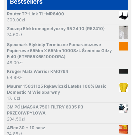
Bestsellers
Router TP-Link TL-MR6400
300.00
zł
Zaczep Elektromagnetyczny R5 24.10 (R52410)
74.60
zł
Specmark Etykiety Termiczne Pomarańczowe
Papierowe 65Mm X 65Mm 1000Szt. Średnica Gilzy
Fi40 (ETER65X651000ORA)
48.00
zł
Kruger Matz Warrior KM0764
64.99
zł
Maurer 15031125 Rękawiczki Lateks 100% Basic
Domestic M Wielobarwny
17.16
zł
3M PÓŁMASKA 7501 FILTRY 6035 P3
PRZECIWPYŁOWA
204.50
zł
4Flex 30 + 10 sasz
74.88
zł