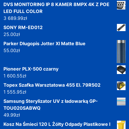
DVS MONITORING IP 8 KAMER 8MPX 4K Z POE
LED FULL COLOR
3 689.99
zł
SONY RM-ED012
25.00
zł
Parker Długopis Jotter Xl Matte Blue
55.00
zł
Pioneer PLX-500 czarny
1 600.55
zł
Topex Szafka Warsztatowa 455 El. 79R502
1 555.95
zł
Samsung Sterylizator UV z ładowarką GP-
TOU020SABWQ
49.99
zł
Kosz Na Śmieci 120 L Żółty Odpady Plastikowe I