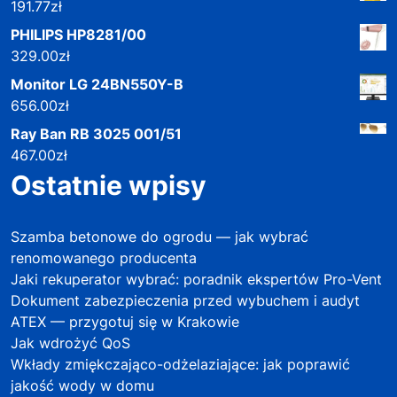
191.77
zł
PHILIPS HP8281/00
329.00
zł
Monitor LG 24BN550Y-B
656.00
zł
Ray Ban RB 3025 001/51
467.00
zł
Ostatnie wpisy
Szamba betonowe do ogrodu — jak wybrać
renomowanego producenta
Jaki rekuperator wybrać: poradnik ekspertów Pro-Vent
Dokument zabezpieczenia przed wybuchem i audyt
ATEX — przygotuj się w Krakowie
Jak wdrożyć QoS
Wkłady zmiękczająco-odżelaziające: jak poprawić
jakość wody w domu