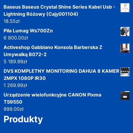
Baseus Baseus Crystal Shine Series Kabel Usb -
Lightning Różowy (Cajy001104)
18.55
zł
Piła Lumag Ws700Zn
6 800.00
zł
Activeshop Gabbiano Konsola Barberska Z
Umywalką B072-2
5 189.99
zł
DVS KOMPLETNY MONITORING DAHUA 8 KAMER
2MPX 1080P IR30
1 269.99
zł
Urządzenie wielofunkcyjne CANON Pixma
TS9550
999.00
zł
Produkty