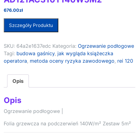
676.00
zł
Szczegóły Produktu
SKU:
64a2e1637edc
Kategoria:
Ogrzewanie podłogowe
Tagi:
budowa gaśnicy
,
jak wygląda książeczka
operatora
,
metoda oceny ryzyka zawodowego
,
rei 120
Opis
Opis
Ogrzewanie podłogowe |
Folia grzewcza na podczerwień 140W/m² Zestaw 5m²