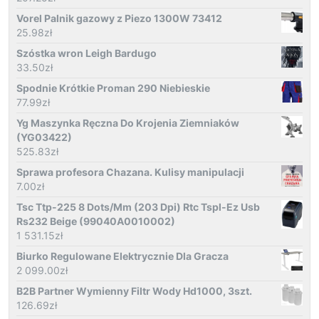
Vorel Palnik gazowy z Piezo 1300W 73412
25.98
zł
Szóstka wron Leigh Bardugo
33.50
zł
Spodnie Krótkie Proman 290 Niebieskie
77.99
zł
Yg Maszynka Ręczna Do Krojenia Ziemniaków
(YG03422)
525.83
zł
Sprawa profesora Chazana. Kulisy manipulacji
7.00
zł
Tsc Ttp-225 8 Dots/Mm (203 Dpi) Rtc Tspl-Ez Usb
Rs232 Beige (99040A0010002)
1 531.15
zł
Biurko Regulowane Elektrycznie Dla Gracza
2 099.00
zł
B2B Partner Wymienny Filtr Wody Hd1000, 3szt.
126.69
zł