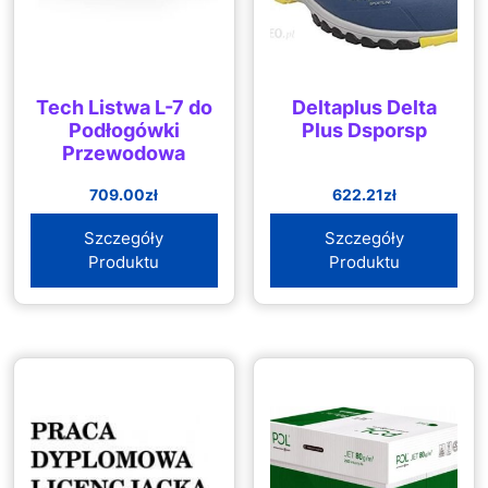
Tech Listwa L-7 do
Deltaplus Delta
Podłogówki
Plus Dsporsp
Przewodowa
709.00
zł
622.21
zł
Szczegóły
Szczegóły
Produktu
Produktu