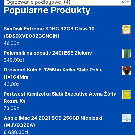
Ogrzewanie podłogowe (4)
×
Popularne Produkty
SanDisk Extreme SDHC 32GB Class 10
(SDSDXVE032GGNCIN)
46.00
zł
Pojemnik na odpady 240l ESE Zielony
249.00
zł
Drewmet Koło Fi 125Mm Kółko Stałe Pełne
H=164Mm
43.00
zł
Portwest Kamizelka Siatk Executive Atena Żółty
Rozm. Xs
73.69
zł
Apple iMac 24 2021 8GB 256GB Niebieski
(MJV93ZEA)
6 639.00
zł