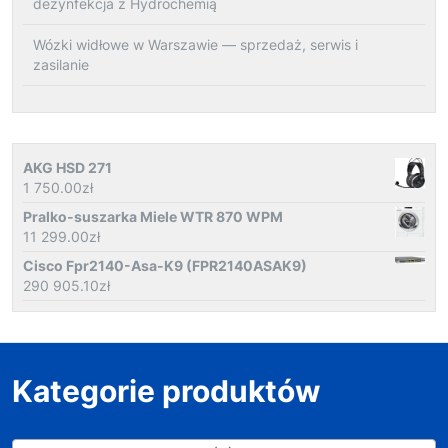
dezynfekcja z Hydrochemią
Wózki widłowe w Warszawie — sprzedaż, serwis i
zasilanie
AKG HSD 271
1 750.00
zł
Pralko-suszarka Miele WTR 870 WPM
11 299.00
zł
Cisco Fpr2140-Asa-K9 (FPR2140ASAK9)
290 905.10
zł
Kategorie produktów