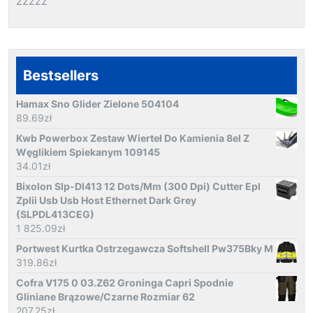
zzzzz
Bestsellers
Hamax Sno Glider Zielone 504104
89.69
zł
Kwb Powerbox Zestaw Wierteł Do Kamienia 8el Z
Węglikiem Spiekanym 109145
34.01
zł
Bixolon Slp-Dl413 12 Dots/Mm (300 Dpi) Cutter Epl
Zplii Usb Usb Host Ethernet Dark Grey
(SLPDL413CEG)
1 825.09
zł
Portwest Kurtka Ostrzegawcza Softshell Pw375Bky M
319.86
zł
Cofra V175 0 03.Z62 Groninga Capri Spodnie
Gliniane Brązowe/Czarne Rozmiar 62
207.25
zł