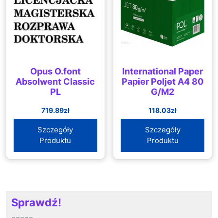
Opus O.font
International Paper
Absolwent Classic
Papier Poljet A4 80
PL
G/M2
719.89
zł
118.03
zł
Szczegóły
Szczegóły
Produktu
Produktu
Sprawdź!