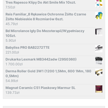
Tres Rapesco Klipy Do Akt Smile Mix 10szt.
7.50
zł
Reis Familiar_8 Rękawice Ochronne Żółto Czarne
Żółto Niebieskie 8 Rozmiarów 6szt.
45.79
zł
Bd Microlance Igły Do Mezoterapii/Wypełniaczy
10Szt.
5.90
zł
Babyliss PRO BAB2272TTE
221.00
zł
Drukarka Lexmark MB3442adw (29S0360)
1 700.00
zł
Derma Roller Gold 3W1 (1200 1,5Mm, 600 1Mm, 180
0,5Mm)
54.99
zł
Magnat Ceramic C51 Piaskowy Marmur 5L
139.73
zł