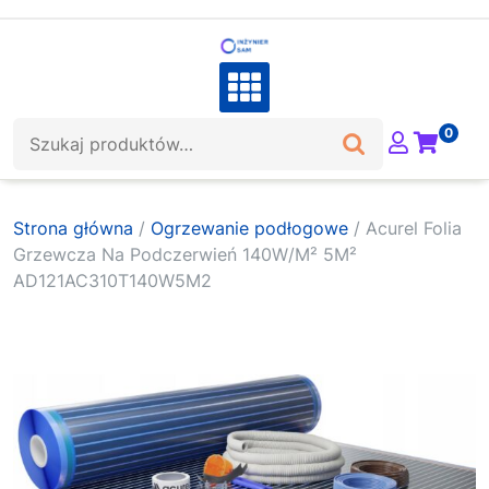
Skip
to
content
Szukaj:
0
Strona główna
/
Ogrzewanie podłogowe
/ Acurel Folia
Grzewcza Na Podczerwień 140W/M² 5M²
AD121AC310T140W5M2