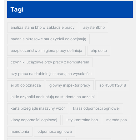
Tagi
analiza stanu bhp w zakładzie pracy
asystentbhp
badania okresowe nauczycieli co obejmują
bezpieczeństwo i higiena pracy definicja
bhp co to
czynniki uciążliwe przy pracy z komputerem
czy praca na drabinie jest pracą na wysokości
ei 60 co oznacza
glowny inspektor pracy
iso 45001:2018
jakie czynniki oddziałują na studenta na uczelni
karta przeglądu maszyny wzór
klasa odporności ogniowej
klasy odporności ogniowej
listy kontrolne bhp
metoda pha
monotonia
odpornośc ogniowa