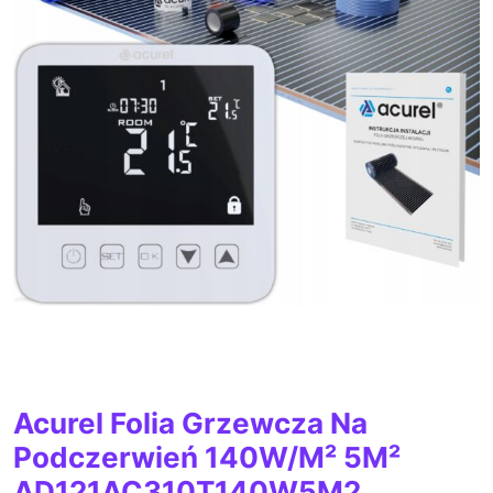
Acurel Folia Grzewcza Na
Podczerwień 140W/M² 5M²
AD121AC310T140W5M2