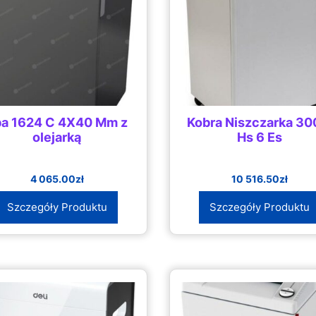
ba 1624 C 4X40 Mm z
Kobra Niszczarka 30
olejarką
Hs 6 Es
4 065.00
zł
10 516.50
zł
Szczegóły Produktu
Szczegóły Produktu