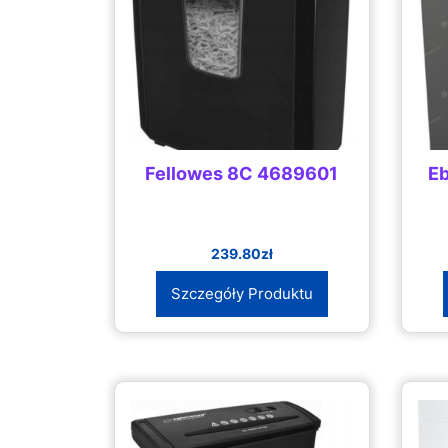
Fellowes 8C 4689601
E
239.80
zł
Szczegóły Produktu