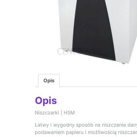
Opis
Opis
Niszczarki | HSM
Łatwy i wygodny sposób na niszczenie da
podawaniem papieru i możliwością niszcze