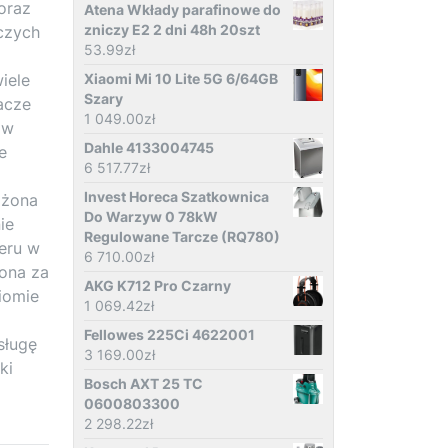
oraz
Atena Wkłady parafinowe do
zniczy E2 2 dni 48h 20szt
czych
53.99
zł
iele
Xiaomi Mi 10 Lite 5G 6/64GB
Szary
nacze
1 049.00
zł
 w
Dahle 4133004745
e
6 517.77
zł
Invest Horeca Szatkownica
ażona
Do Warzyw 0 78kW
ie
Regulowane Tarcze (RQ780)
eru w
6 710.00
zł
ona za
AKG K712 Pro Czarny
iomie
1 069.42
zł
Fellowes 225Ci 4622001
sługę
3 169.00
zł
ki
Bosch AXT 25 TC
0600803300
2 298.22
zł