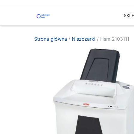
Skip
to
SKL
content
Strona główna
/
Niszczarki
/ Hsm 2103111