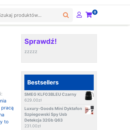
ukaj:
0
Sprawdź!
zzzzz
Bestsellers
i:
SMEG KLF03BLEU Czarny
629.00
zł
nia
t pracą
Luxury-Goods Mini Dyktafon
na
Szpiegowski Spy Usb
Detekcja 32Gb Q63
y to
231.00
zł