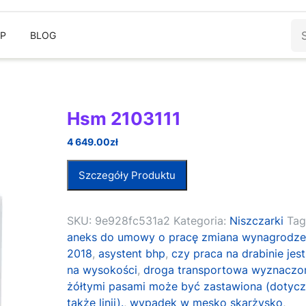
Sz
EP
BLOG
Hsm 2103111
4 649.00
zł
Szczegóły Produktu
SKU:
9e928fc531a2
Kategoria:
Niszczarki
Tag
aneks do umowy o pracę zmiana wynagrodze
2018
,
asystent bhp
,
czy praca na drabinie jes
na wysokości
,
droga transportowa wyznaczo
żółtymi pasami może być zastawiona (dotycz
także linii).
,
wypadek w mesko skarżysko
,