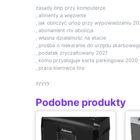
zasady bhp przy komputerze
, alimenty a więzienie
, jak obliczyć urlop przy wypowiedzeniu 2
, abonament rtv abolicja
, własna działalność na etacie
, prośba o niekaranie do urzędu skarboweg
, podatek zryczałtowany 2021
, komu przysługuje karta parkingowa 2020
, praca kierowca tira
yyyyy
Podobne produkty