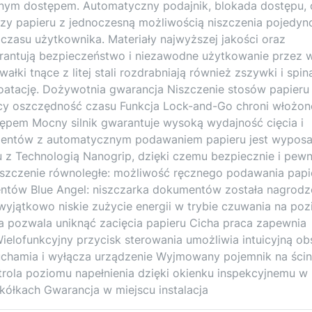
nym dostępem. Automatyczny podajnik, blokada dostępu, 
zy papieru z jednoczesną możliwością niszczenia pojedyn
zasu użytkownika. Materiały najwyższej jakości oraz
antują bezpieczeństwo i niezawodne użytkowanie przez w
wałki tnące z litej stali rozdrabniają również zszywki i spi
oatację. Dożywotnia gwarancja Niszczenie stosów papieru
cy oszczędność czasu Funkcja Lock-and-Go chroni włożon
ępem Mocny silnik gwarantuje wysoką wydajność cięcia i
mentów z automatycznym podawaniem papieru jest wypos
tu z Technologią Nanogrip, dzięki czemu bezpiecznie i pewn
Niszczenie równoległe: możliwość ręcznego podawania papi
ntów Blue Angel: niszczarka dokumentów została nagrodz
jątkowo niskie zużycie energii w trybie czuwania na poz
 pozwala uniknąć zacięcia papieru Cicha praca zapewnia
elofunkcyjny przycisk sterowania umożliwia intuicyjną ob
chamia i wyłącza urządzenie Wyjmowany pojemnik na ścin
rola poziomu napełnienia dzięki okienku inspekcyjnemu w
kółkach Gwarancja w miejscu instalacja