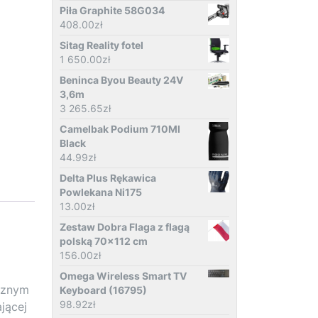
Piła Graphite 58G034
408.00
zł
Sitag Reality fotel
1 650.00
zł
Beninca Byou Beauty 24V
3,6m
3 265.65
zł
Camelbak Podium 710Ml
Black
44.99
zł
Delta Plus Rękawica
Powlekana Ni175
13.00
zł
Zestaw Dobra Flaga z flagą
polską 70x112 cm
156.00
zł
Omega Wireless Smart TV
cznym
Keyboard (16795)
98.92
zł
jącej