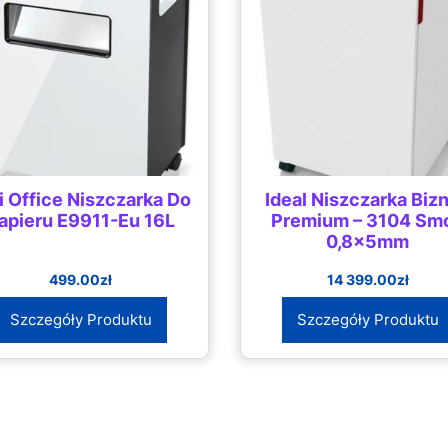
i Office Niszczarka Do
Ideal Niszczarka Biz
apieru E9911-Eu 16L
Premium – 3104 Smc
0,8x5mm
499.00
zł
14 399.00
zł
Szczegóły Produktu
Szczegóły Produktu