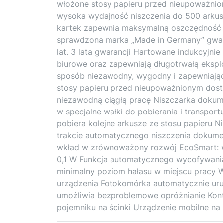
włożone stosy papieru przed nieupoważnio
wysoka wydajność niszczenia do 500 arkus
kartek zapewnia maksymalną oszczędność c
sprawdzona marka „Made in Germany” gwar
lat. 3 lata gwarancji Hartowane indukcyjnie 
biurowe oraz zapewniają długotrwałą ekspl
sposób niezawodny, wygodny i zapewniają
stosy papieru przed nieupoważnionym dost
niezawodną ciągłą pracę Niszczarka doku
w specjalne wałki do pobierania i transpor
pobiera kolejne arkusze ze stosu papieru 
trakcie automatycznego niszczenia dokume
wkład w zrównoważony rozwój EcoSmart: wy
0,1 W Funkcja automatycznego wycofywania
minimalny poziom hałasu w miejscu pracy Wi
urządzenia Fotokomórka automatycznie uru
umożliwia bezproblemowe opróżnianie Kont
pojemniku na ścinki Urządzenie mobilne na 