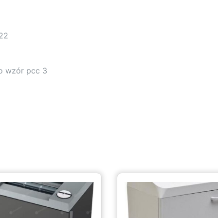
022
o wzór pcc 3