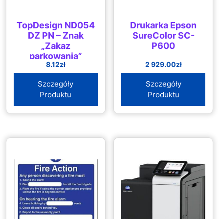
TopDesign ND054
Drukarka Epson
DZ PN – Znak
SureColor SC-
„Zakaz
P600
parkowania”
8.12
zł
2 929.00
zł
Szczegóły
Szczegóły
Produktu
Produktu