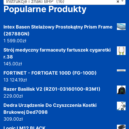
Instrukcje i znaki BHP (16)
×
Popularne Produkty
Intex Basen Stelażowy Prostokątny Prism Frame
(26788GN)
1 599.00
zł
Strój medyczny farmaceuty fartuszek cygaretki
r.38
145.00
zł
FORTINET - FORTIGATE 100D (FG-100D)
13 124.19
zł
Razer Basilisk V2 (RZ01-03160100-R3M1)
229.00
zł
Dedra Urządzenie Do Czyszczenia Kostki
Brukowej Ded7098
309.00
zł
Logic LM12 BLACK