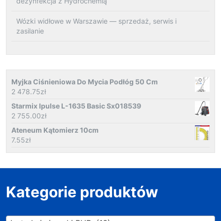
dezynfekcja z Hydrochemią
Wózki widłowe w Warszawie — sprzedaż, serwis i
zasilanie
Myjka Ciśnieniowa Do Mycia Podłóg 50 Cm
2 478.75
zł
Starmix Ipulse L-1635 Basic Sx018539
2 755.00
zł
Ateneum Kątomierz 10cm
7.55
zł
Kategorie produktów