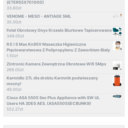
(ETER55X701000)
33.60
zł
VENOME - MESO - ANTIAGE 5ML
35.00
zł
Fotel Obrotowy Onyx Krzesło Biurkowe Tapicerowane
349.00
zł
R E I S Mas Kn95V Maseczka Higieniczna
Pięciowarstwowa Z Polipropylenu Z Zaworkiem Biały
1.50
zł
Zintronic Kamera Zewnętrzna Obrotowa Wifi 5Mpx
269.00
zł
Karmidło 27L dla drobiu Karmnik podwieszany
mocny!
49.00
zł
Cisco ASA 5505 Sec Plus Appliance with SW UL
Users HA 3DES AES. (ASA5505SECBUNK9)
552.27
zł