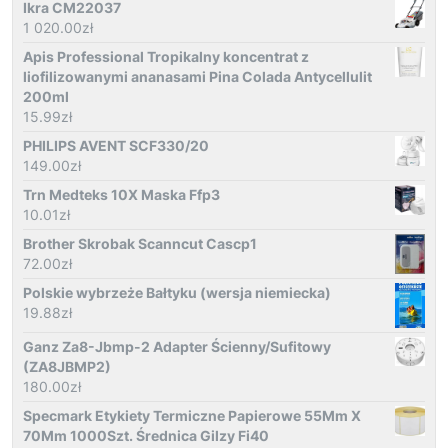
Ikra CM22037
1 020.00
zł
Apis Professional Tropikalny koncentrat z
liofilizowanymi ananasami Pina Colada Antycellulit
200ml
15.99
zł
PHILIPS AVENT SCF330/20
149.00
zł
Trn Medteks 10X Maska Ffp3
10.01
zł
Brother Skrobak Scanncut Cascp1
72.00
zł
Polskie wybrzeże Bałtyku (wersja niemiecka)
19.88
zł
Ganz Za8-Jbmp-2 Adapter Ścienny/Sufitowy
(ZA8JBMP2)
180.00
zł
Specmark Etykiety Termiczne Papierowe 55Mm X
70Mm 1000Szt. Średnica Gilzy Fi40