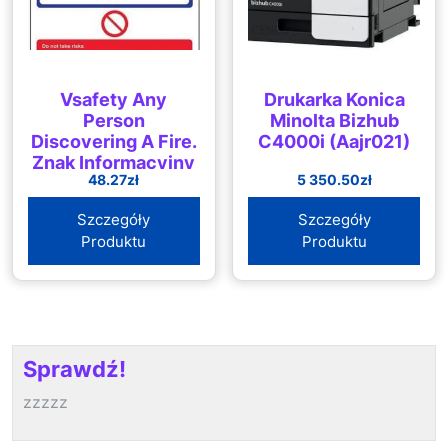
Vsafety Any
Drukarka Konica
Person
Minolta Bizhub
Discovering A Fire.
C4000i (Aajr021)
Znak Informacyjny
48.27
zł
5 350.50
zł
O Akcji Pożarowej
150Mm X 200Mm
Szczegóły
Szczegóły
2Mm Sztywny
Produktu
Produktu
Plastik
Sprawdź!
zzzzz