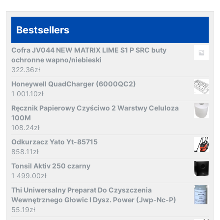
Bestsellers
Cofra JV044 NEW MATRIX LIME S1 P SRC buty
ochronne wapno/niebieski
322.36
zł
Honeywell QuadCharger (6000QC2)
1 001.10
zł
Ręcznik Papierowy Czyściwo 2 Warstwy Celuloza
100M
108.24
zł
Odkurzacz Yato Yt-85715
858.11
zł
Tonsil Aktiv 250 czarny
1 499.00
zł
Thi Uniwersalny Preparat Do Czyszczenia
Wewnętrznego Głowic I Dysz. Power (Jwp-Nc-P)
55.19
zł