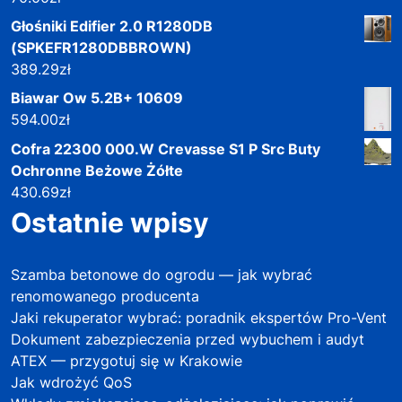
Głośniki Edifier 2.0 R1280DB
(SPKEFR1280DBBROWN)
389.29
zł
Biawar Ow 5.2B+ 10609
594.00
zł
Cofra 22300 000.W Crevasse S1 P Src Buty
Ochronne Beżowe Żółte
430.69
zł
Ostatnie wpisy
Szamba betonowe do ogrodu — jak wybrać
renomowanego producenta
Jaki rekuperator wybrać: poradnik ekspertów Pro-Vent
Dokument zabezpieczenia przed wybuchem i audyt
ATEX — przygotuj się w Krakowie
Jak wdrożyć QoS