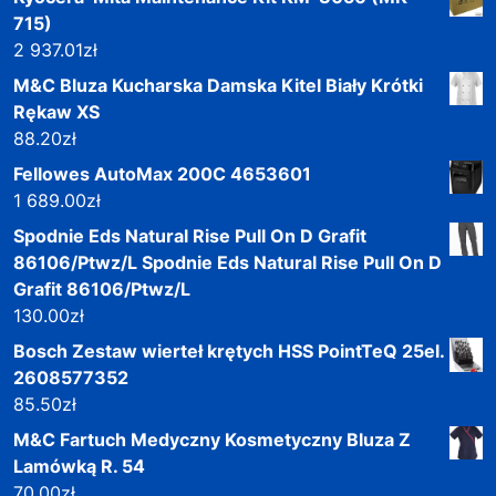
715)
2 937.01
zł
M&C Bluza Kucharska Damska Kitel Biały Krótki
Rękaw XS
88.20
zł
Fellowes AutoMax 200C 4653601
1 689.00
zł
Spodnie Eds Natural Rise Pull On D Grafit
86106/Ptwz/L Spodnie Eds Natural Rise Pull On D
Grafit 86106/Ptwz/L
130.00
zł
Bosch Zestaw wierteł krętych HSS PointTeQ 25el.
2608577352
85.50
zł
M&C Fartuch Medyczny Kosmetyczny Bluza Z
Lamówką R. 54
70.00
zł