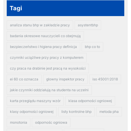
Tagi
analiza stanu bhp w zakładzie pracy
asystentbhp
badania okresowe nauczycieli co obejmują
bezpieczeństwo i higiena pracy definicja
bhp co to
czynniki uciążliwe przy pracy z komputerem
czy praca na drabinie jest pracą na wysokości
ei 60 co oznacza
glowny inspektor pracy
iso 45001:2018
jakie czynniki oddziałują na studenta na uczelni
karta przeglądu maszyny wzór
klasa odporności ogniowej
klasy odporności ogniowej
listy kontrolne bhp
metoda pha
monotonia
odpornośc ogniowa