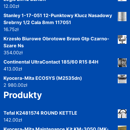
12.00
zł
Stanley 1-17-051 12-Punktowy Klucz Nasadowy
Srebrny 1/2 Cala 8mm 117051
16.75
zł
Krzesło Biurowe Obrotowe Bravo Gtp Czarno-
Szare Ns
354.00
zł
Continental UltraContact 185/60 R15 84H
413.00
zł
Kyocera-Mita ECOSYS (M2535dn)
2 980.00
zł
Produkty
Tefal K2481574 ROUND KETTLE
142.00
zł
Kyocera-Mita Maintenance Kit KM-3050 (MK-