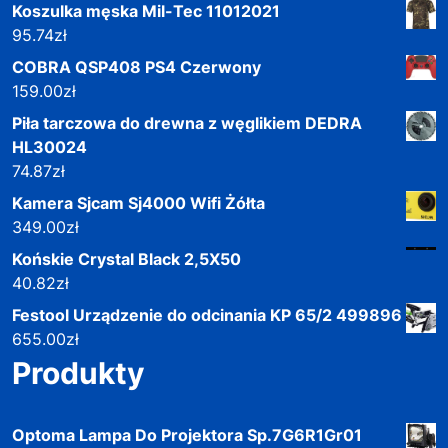
Koszulka męska Mil-Tec 11012021
95.74
zł
COBRA QSP408 PS4 Czerwony
159.00
zł
Piła tarczowa do drewna z węglikiem DEDRA
HL30024
74.87
zł
Kamera Sjcam Sj4000 Wifi Żółta
349.00
zł
Końskie Crystal Black 2,5X50
40.82
zł
Festool Urządzenie do odcinania KP 65/2 499896
655.00
zł
Produkty
Optoma Lampa Do Projektora Sp.7G6R1Gr01