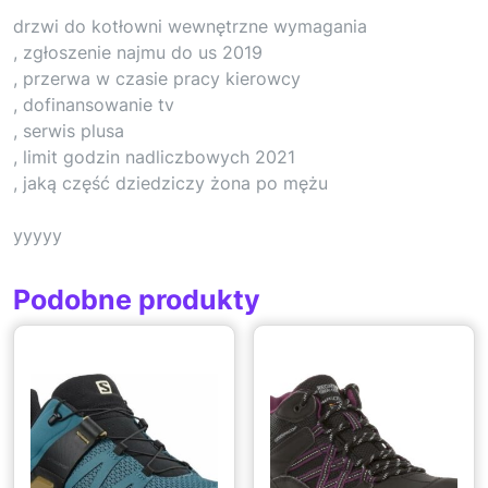
drzwi do kotłowni wewnętrzne wymagania
, zgłoszenie najmu do us 2019
, przerwa w czasie pracy kierowcy
, dofinansowanie tv
, serwis plusa
, limit godzin nadliczbowych 2021
, jaką część dziedziczy żona po mężu
yyyyy
Podobne produkty