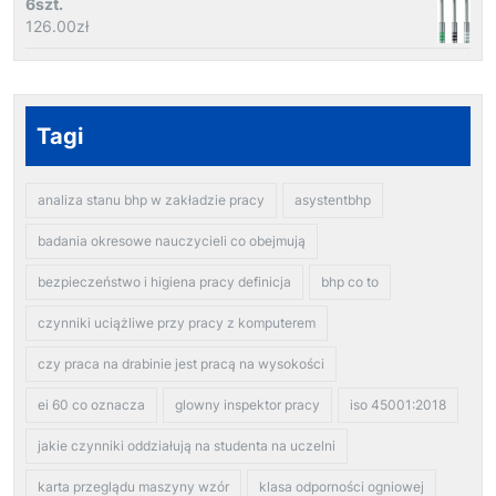
6szt.
126.00
zł
Tagi
analiza stanu bhp w zakładzie pracy
asystentbhp
badania okresowe nauczycieli co obejmują
bezpieczeństwo i higiena pracy definicja
bhp co to
czynniki uciążliwe przy pracy z komputerem
czy praca na drabinie jest pracą na wysokości
ei 60 co oznacza
glowny inspektor pracy
iso 45001:2018
jakie czynniki oddziałują na studenta na uczelni
karta przeglądu maszyny wzór
klasa odporności ogniowej