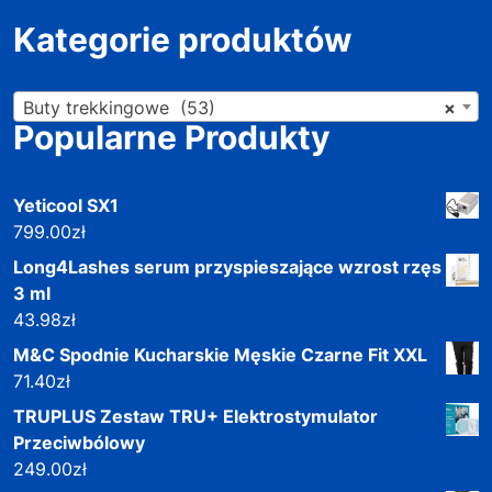
Kategorie produktów
Buty trekkingowe (53)
×
Popularne Produkty
Yeticool SX1
799.00
zł
Long4Lashes serum przyspieszające wzrost rzęs
3 ml
43.98
zł
M&C Spodnie Kucharskie Męskie Czarne Fit XXL
71.40
zł
TRUPLUS Zestaw TRU+ Elektrostymulator
Przeciwbólowy
249.00
zł