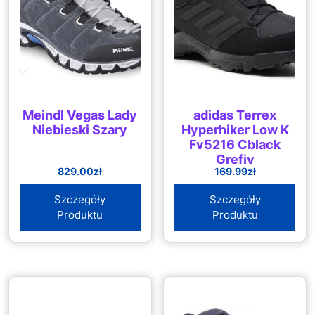
Meindl Vegas Lady
adidas Terrex
Niebieski Szary
Hyperhiker Low K
Fv5216 Cblack
Grefiv
829.00
zł
169.99
zł
Szczegóły
Szczegóły
Produktu
Produktu