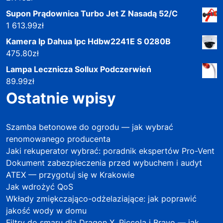
Supon Prądownica Turbo Jet Z Nasadą 52/C
1 613.99
zł
Kamera Ip Dahua Ipc Hdbw2241E S 0280B
475.80
zł
Lampa Lecznicza Sollux Podczerwień
89.99
zł
Ostatnie wpisy
Szamba betonowe do ogrodu — jak wybrać
renomowanego producenta
Jaki rekuperator wybrać: poradnik ekspertów Pro-Vent
Dokument zabezpieczenia przed wybuchem i audyt
ATEX — przygotuj się w Krakowie
Jak wdrożyć QoS
Wkłady zmiękczająco-odżelaziające: jak poprawić
jakość wody w domu
Filtry do smaru dla Dragon X, Piccola i Bravo — jak