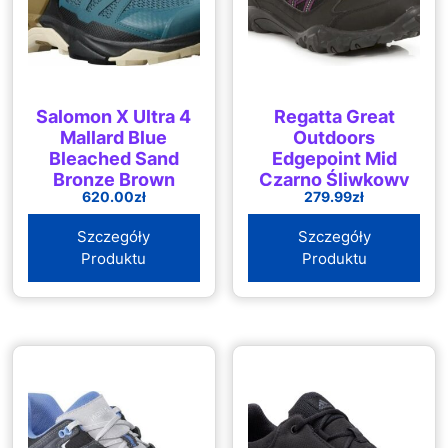
Salomon X Ultra 4
Regatta Great
Mallard Blue
Outdoors
Bleached Sand
Edgepoint Mid
Bronze Brown
Czarno Śliwkowy
620.00
zł
279.99
zł
RWF622ABL
Szczegóły
Szczegóły
Produktu
Produktu