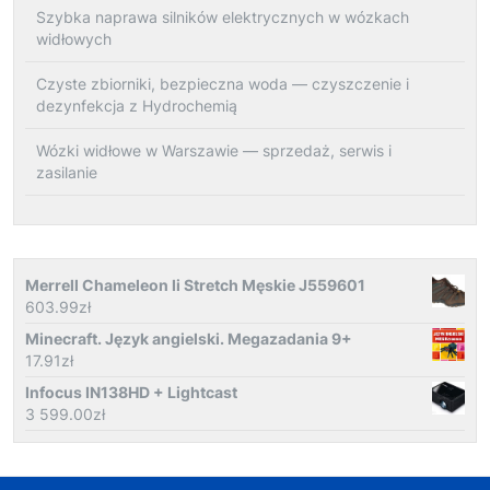
Szybka naprawa silników elektrycznych w wózkach
widłowych
Czyste zbiorniki, bezpieczna woda — czyszczenie i
dezynfekcja z Hydrochemią
Wózki widłowe w Warszawie — sprzedaż, serwis i
zasilanie
Merrell Chameleon Ii Stretch Męskie J559601
603.99
zł
Minecraft. Język angielski. Megazadania 9+
17.91
zł
Infocus IN138HD + Lightcast
3 599.00
zł