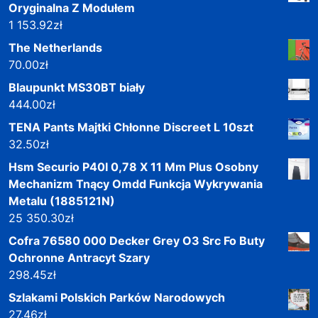
Oryginalna Z Modułem
1 153.92
zł
The Netherlands
70.00
zł
Blaupunkt MS30BT biały
444.00
zł
TENA Pants Majtki Chłonne Discreet L 10szt
32.50
zł
Hsm Securio P40I 0,78 X 11 Mm Plus Osobny
Mechanizm Tnący Omdd Funkcja Wykrywania
Metalu (1885121N)
25 350.30
zł
Cofra 76580 000 Decker Grey O3 Src Fo Buty
Ochronne Antracyt Szary
298.45
zł
Szlakami Polskich Parków Narodowych
27.46
zł