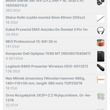
Bosch Starter Set 18V (2x2,5Ah + AL 1830 CV)
1600A011LD
362.00
zł
Stalco Kołki szybki montaż 6mm 60mm 200szt.
18.50
zł
Kabel Przewód DMX Aes/ebu Do Świateł 3 Pin 1m
34.99
zł
NEO Professional 15-841 30 m
141.00
zł
Komputer Dell Optiplex 7080 MT (N009O7080MT)
4 607.00
zł
Logitech R400 Presenter Wireless (910-001357)
138.00
zł
Neo Młotek drewniany (Wooden hammer 660g,
140x110x50 mm, length 380 mm) TOP25078
18.10
zł
Orno Rozgałęźnik 3X2P+Z Z Wyłącznikiem, Or-Ae-
1378
32.07
zł