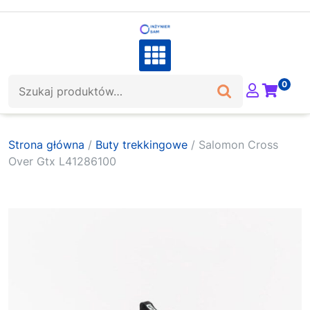
Skip
to
content
Szukaj:
0
Strona główna
/
Buty trekkingowe
/ Salomon Cross
Over Gtx L41286100