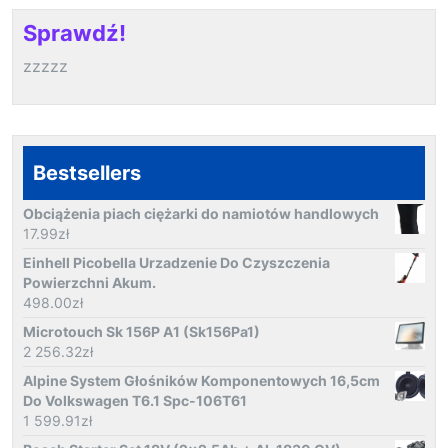
Sprawdź!
zzzzz
Bestsellers
Obciążenia piach ciężarki do namiotów handlowych
17.99
zł
Einhell Picobella Urzadzenie Do Czyszczenia
Powierzchni Akum.
498.00
zł
Microtouch Sk 156P A1 (Sk156Pa1)
2 256.32
zł
Alpine System Głośników Komponentowych 16,5cm
Do Volkswagen T6.1 Spc-106T61
1 599.91
zł