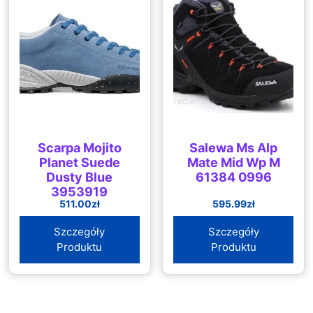
Scarpa Mojito
Salewa Ms Alp
Planet Suede
Mate Mid Wp M
Dusty Blue
61384 0996
3953919
511.00
zł
595.99
zł
Szczegóły
Szczegóły
Produktu
Produktu