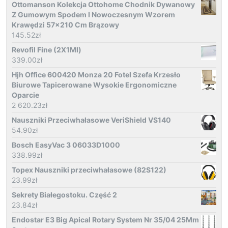
Ottomanson Kolekcja Ottohome Chodnik Dywanowy
Z Gumowym Spodem I Nowoczesnym Wzorem
Krawędzi 57x210 Cm Brązowy
145.52
zł
Revofil Fine (2X1Ml)
339.00
zł
Hjh Office 600420 Monza 20 Fotel Szefa Krzesło
Biurowe Tapicerowane Wysokie Ergonomiczne
Oparcie
2 620.23
zł
Nauszniki Przeciwhałasowe VeriShield VS140
54.90
zł
Bosch EasyVac 3 06033D1000
338.99
zł
Topex Nauszniki przeciwhałasowe (82S122)
23.99
zł
Sekrety Białegostoku. Część 2
23.84
zł
Endostar E3 Big Apical Rotary System Nr 35/04 25Mm