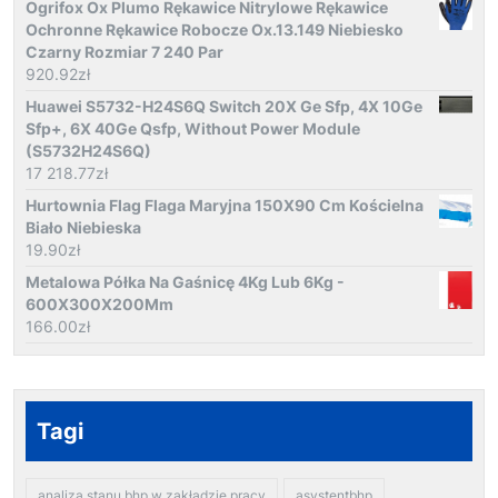
Ogrifox Ox Plumo Rękawice Nitrylowe Rękawice
Ochronne Rękawice Robocze Ox.13.149 Niebiesko
Czarny Rozmiar 7 240 Par
920.92
zł
Huawei S5732-H24S6Q Switch 20X Ge Sfp, 4X 10Ge
Sfp+, 6X 40Ge Qsfp, Without Power Module
(S5732H24S6Q)
17 218.77
zł
Hurtownia Flag Flaga Maryjna 150X90 Cm Kościelna
Biało Niebieska
19.90
zł
Metalowa Półka Na Gaśnicę 4Kg Lub 6Kg -
600X300X200Mm
166.00
zł
Tagi
analiza stanu bhp w zakładzie pracy
asystentbhp