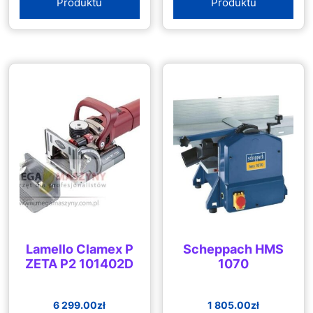
Produktu
Produktu
Lamello Clamex P
Scheppach HMS
ZETA P2 101402D
1070
6 299.00
zł
1 805.00
zł