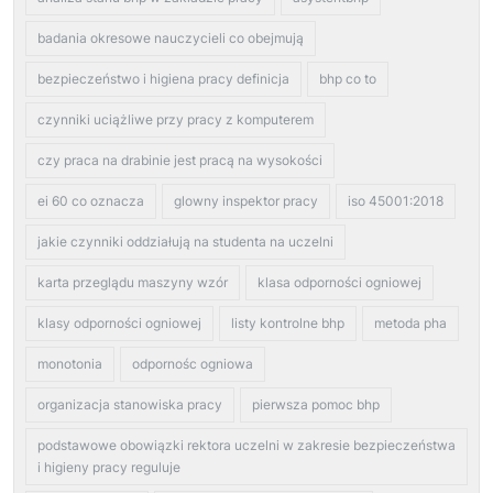
badania okresowe nauczycieli co obejmują
bezpieczeństwo i higiena pracy definicja
bhp co to
czynniki uciążliwe przy pracy z komputerem
czy praca na drabinie jest pracą na wysokości
ei 60 co oznacza
glowny inspektor pracy
iso 45001:2018
jakie czynniki oddziałują na studenta na uczelni
karta przeglądu maszyny wzór
klasa odporności ogniowej
klasy odporności ogniowej
listy kontrolne bhp
metoda pha
monotonia
odpornośc ogniowa
organizacja stanowiska pracy
pierwsza pomoc bhp
podstawowe obowiązki rektora uczelni w zakresie bezpieczeństwa
i higieny pracy reguluje