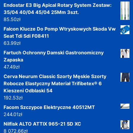
Endostar E3 Big Apical Rotary System Zestaw:
35/04 40/04 45/04 25Mm 3szt.
85.50
zł
Falcon Klucze Do Pomp Wtryskowych Skoda Vw
Seat Tdi Sdi F08411
63.99
zł
Fartuch Ochronny Damski Gastronomiczny
Zapaska
47.49
zł
Cerva Neurum Classic Szorty Męskie Szorty
Robocze Elastyczny Materiał Trifibetex® 6
Kieszeni Odblaski 54
192.53
zł
Facom Szczypce Elektryczne 40512MT
244.01
zł
Nilfisk ALTO ATTIX 965-21 SD XC
8 072.66
zł