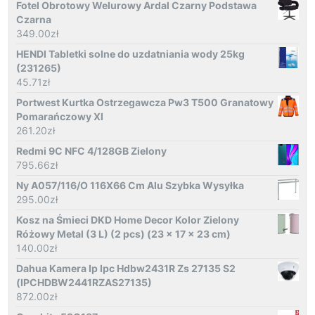
Fotel Obrotowy Welurowy Ardal Czarny Podstawa
Czarna
349.00
zł
HENDI Tabletki solne do uzdatniania wody 25kg
(231265)
45.71
zł
Portwest Kurtka Ostrzegawcza Pw3 T500 Granatowy
Pomarańczowy Xl
261.20
zł
Redmi 9C NFC 4/128GB Zielony
795.66
zł
Ny A057/116/O 116X66 Cm Alu Szybka Wysyłka
295.00
zł
Kosz na Śmieci DKD Home Decor Kolor Zielony
Różowy Metal (3 L) (2 pcs) (23 x 17 x 23 cm)
140.00
zł
Dahua Kamera Ip Ipc Hdbw2431R Zs 27135 S2
(IPCHDBW2441RZAS27135)
872.00
zł