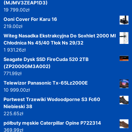
(MJMV3ZEAP1D3)
19 799.00
zł
Ooni Cover For Karu 16
219.00
zł
Witeg Nasadka Ekstrakcyjna Do Soxhlet 2000 Ml
Chłodnica Ns 45/40 Tłok Ns 29/32
1 931.26
zł
Seagate Dysk SSD FireCuda 520 2TB
(ZP2000GM3A002)
771.99
zł
Telewizor Panasonic Tx-65Lz2000E
10 999.00
zł
Portwest Trzewiki Wodoodporne S3 Fc60
Niebieski 38
225.65
zł
półbuty męskie Caterpillar Opine P722314
369.99
zł