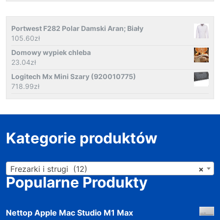
Portwest F282 Polar Damski Aran; Biały
105.60
zł
Domowy wypiek chleba
23.04
zł
Logitech Mx Mini Szary (920010775)
718.99
zł
Kategorie produktów
Frezarki i strugi (12)
×
Popularne Produkty
Nettop Apple Mac Studio M1 Max