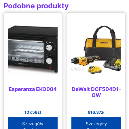
Podobne produkty
Esperanza EKO004
DeWalt DCF504D1-
QW
107.58
zł
916.37
zł
Szczegóły
Szczegóły