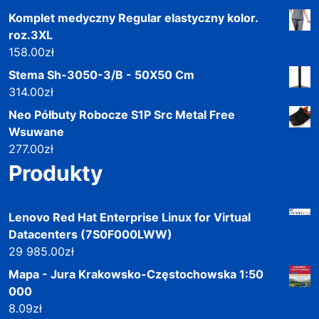
Komplet medyczny Regular elastyczny kolor.
roz.3XL
158.00
zł
Stema Sh-3050-3/B - 50X50 Cm
314.00
zł
Neo Półbuty Robocze S1P Src Metal Free
Wsuwane
277.00
zł
Produkty
Lenovo Red Hat Enterprise Linux for Virtual
Datacenters (7S0F000LWW)
29 985.00
zł
Mapa - Jura Krakowsko-Częstochowska 1:50
000
8.09
zł