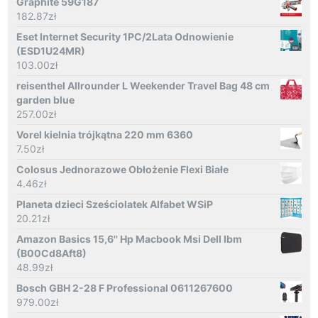
Graphite 59G187
182.87
zł
Eset Internet Security 1PC/2Lata Odnowienie
(ESD1U24MR)
103.00
zł
reisenthel Allrounder L Weekender Travel Bag 48 cm
garden blue
257.00
zł
Vorel kielnia trójkątna 220 mm 6360
7.50
zł
Colosus Jednorazowe Obłożenie Flexi Białe
4.46
zł
Planeta dzieci Sześciolatek Alfabet WSiP
20.21
zł
Amazon Basics 15,6'' Hp Macbook Msi Dell Ibm
(B00Cd8Aft8)
48.99
zł
Bosch GBH 2-28 F Professional 0611267600
979.00
zł