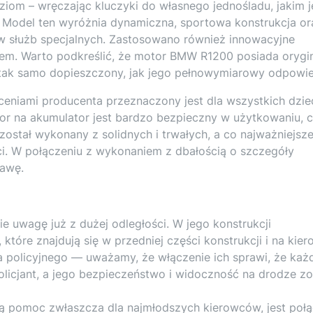
oziom – wręczając kluczyki do własnego jednośladu, jakim j
 Model ten wyróżnia dynamiczna, sportowa konstrukcja or
w służb specjalnych. Zastosowano również innowacyjne
orem. Warto podkreślić, że motor BMW R1200 posiada orygi
t tak samo dopieszczony, jak jego pełnowymiarowy odpowie
eniami producenta przeznaczony jest dla wszystkich dzie
or na akumulator jest bardzo bezpieczny w użytkowaniu, 
ostał wykonany z solidnych i trwałych, a co najważniejsz
i. W połączeniu z wykonaniem z dbałością o szczegóły
awę.
 uwagę już z dużej odległości. W jego konstrukcji
 które znajdują się w przedniej części konstrukcji i na kier
a policyjnego — uważamy, że włączenie ich sprawi, że każ
olicjant, a jego bezpieczeństwo i widoczność na drodze z
 pomoc zwłaszcza dla najmłodszych kierowców, jest połą