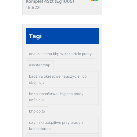
Komplet 4Szt (Eg1065)
18.92
zł
Tagi
analiza stanu bhp w zakładzie pracy
asystentbhp
badania okresowe nauczycieli co
obejmują
bezpieczeństwo i higiena pracy
definicja
bhp co to
czynniki uciążliwe przy pracy z
komputerem