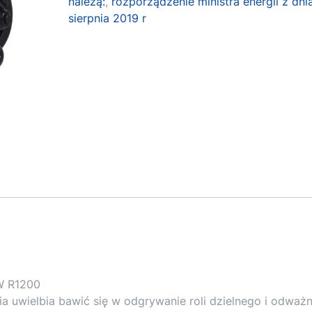
należą:
,
rozporządzenie ministra energii z dni
sierpnia 2019 r
W R1200
cia uwielbia bawić się w odgrywanie roli dzielnego i odważ