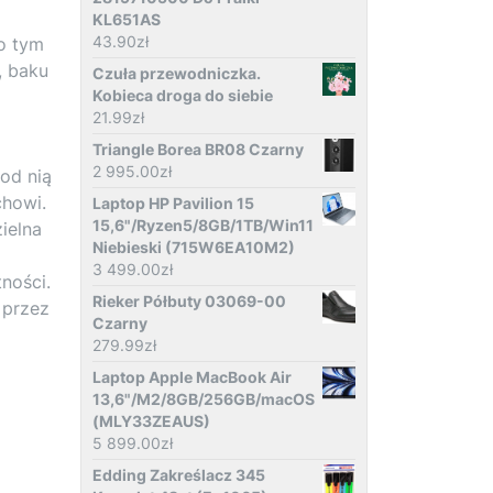
KL651AS
43.90
zł
o tym
, baku
Czuła przewodniczka.
Kobieca droga do siebie
21.99
zł
Triangle Borea BR08 Czarny
2 995.00
zł
od nią
chowi.
Laptop HP Pavilion 15
15,6"/Ryzen5/8GB/1TB/Win11
ielna
Niebieski (715W6EA10M2)
3 499.00
zł
ności.
Rieker Półbuty 03069-00
 przez
Czarny
279.99
zł
Laptop Apple MacBook Air
13,6"/M2/8GB/256GB/macOS
(MLY33ZEAUS)
5 899.00
zł
Edding Zakreślacz 345