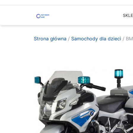
Skip
to
SKL
content
Strona główna
/
Samochody dla dzieci
/ BM