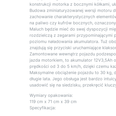
konstrukcji motorka z bocznymi kółkami, u
Budowa zminiaturyzowanej wersji motoru d
zachowanie charakterystycznych elementów
na paliwo czy kufrów bocznych, oznaczony
Maluch będzie mieć do swej dyspozycji mi
rozdzielczą z zegarami przypominającymi p
poziomu naładowania akumulatora. Tuż obo
znajdują się przyciski uruchamiające klaks
Zamontowane wewnątrz pojazdu podzespoły,
jazda motorkiem, to akumulator 12V3,5Ah o
prędkości od 3 do 5 km/h, dzięki czemu k
Maksymalne obciążenie pojazdu to 30 kg, 
długie lata. Jego obsługa jest bardzo intu
usadowić się na siedzisku, przekręcić kluc
Wymiary opakowania:
119 cm x 71 cm x 39 cm
Specyfikacja: