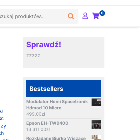
ukaj:
0
Sprawdź!
zzzzz
Bestsellers
Modulator Hdmi Spacetronik
Hdmod 10 Micro
la
499.00
zł
śc
Epson EH-TW9400
rzy
13 311.00
zł
ch
Rozkładane Biurko Wiszące