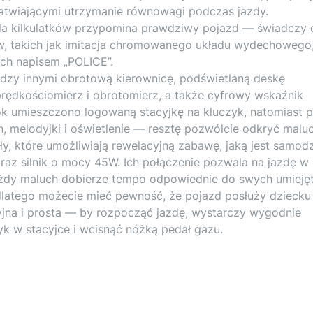
łatwiającymi utrzymanie równowagi podczas jazdy.
la kilkulatków przypomina prawdziwy pojazd — świadczy 
, takich jak imitacja chromowanego układu wydechowego
ch napisem „POLICE”.
ędzy innymi obrotową kierownicę, podświetlaną deskę
rędkościomierz i obrotomierz, a także cyfrowy wskaźnik
k umieszczono logowaną stacyjkę na kluczyk, natomiast p
on, melodyjki i oświetlenie — resztę pozwólcie odkryć malu
 które umożliwiają rewelacyjną zabawę, jaką jest samodz
raz silnik o mocy 45W. Ich połączenie pozwala na jazdę w
ażdy maluch dobierze tempo odpowiednie do swych umiejęt
dlatego możecie mieć pewność, że pojazd posłuży dziecku
icyjna i prosta — by rozpocząć jazdę, wystarczy wygodnie
zyk w stacyjce i wcisnąć nóżką pedał gazu.