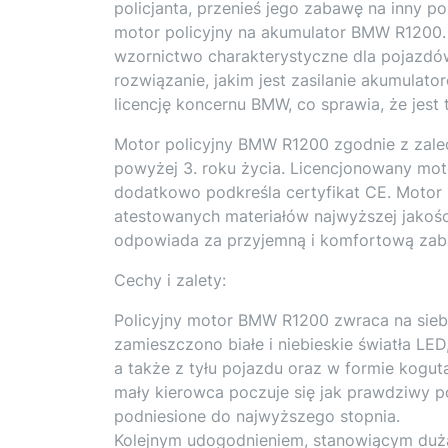
policjanta, przenieś jego zabawę na inny p
motor policyjny na akumulator BMW R1200.
wzornictwo charakterystyczne dla pojazdó
rozwiązanie, jakim jest zasilanie akumulat
licencję koncernu BMW, co sprawia, że jes
Motor policyjny BMW R1200 zgodnie z zalec
powyżej 3. roku życia. Licencjonowany mot
dodatkowo podkreśla certyfikat CE. Motor z
atestowanych materiałów najwyższej jakośc
odpowiada za przyjemną i komfortową zab
Cechy i zalety:
Policyjny motor BMW R1200 zwraca na siebie
zamieszczono białe i niebieskie światła LED,
a także z tyłu pojazdu oraz w formie kogut
mały kierowca poczuje się jak prawdziwy p
podniesione do najwyższego stopnia.
Kolejnym udogodnieniem, stanowiącym dużą