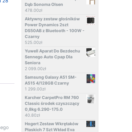
a 28
Dąb Sonoma Olsen
478.00
zł
Aktywny zestaw głośników
Power Dynamics 2szt
DS50AB z Bluetooth - 100W -
Czarny
525.00
zł
Yuwell Aparat Do Bezdechu
Sennego Auto Cpap Dla
Seniora
2 099.00
zł
Samsung Galaxy A51 SM-
A515 4/128GB Czarny
1 299.00
zł
Karcher CarpetPro RM 760
Classic środek czyszczący
0,8kg 6.290-175.0
40.80
zł
Hogert Zestaw Wkrętaków
nego
Płaskich 7 Szt Wkład Eva