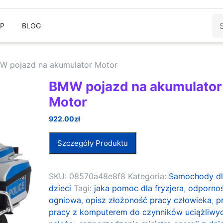
Sz
EP
BLOG
W pojazd na akumulator Motor
BMW pojazd na akumulator
Motor
922.00
zł
Szczegóły Produktu
SKU:
08570a48e8f8
Kategoria:
Samochody d
dzieci
Tagi:
jaka pomoc dla fryzjera
,
odporno
ogniowa
,
opisz złożoność pracy człowieka
,
p
pracy z komputerem do czynników uciążliwy