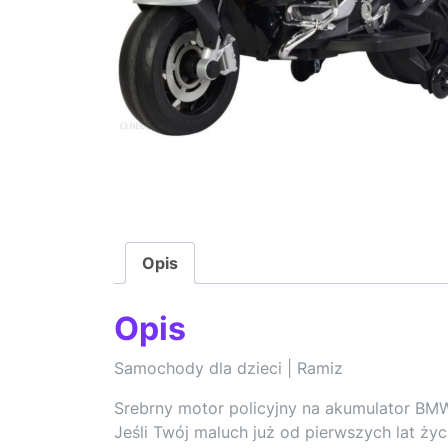
Opis
Opis
Samochody dla dzieci | Ramiz
Srebrny motor policyjny na akumulator BM
Jeśli Twój maluch już od pierwszych lat ży