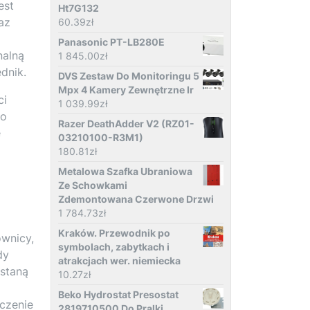
est
Ht7G132
az
60.39
zł
Panasonic PT-LB280E
nalną
1 845.00
zł
dnik.
DVS Zestaw Do Monitoringu 5
Mpx 4 Kamery Zewnętrzne Ir
ci
1 039.99
zł
co
Razer DeathAdder V2 (RZ01-
e
03210100-R3M1)
180.81
zł
Metalowa Szafka Ubraniowa
Ze Schowkami
Zdemontowana Czerwone Drzwi
1 784.73
zł
Kraków. Przewodnik po
ownicy,
symbolach, zabytkach i
dy
atrakcjach wer. niemiecka
ostaną
10.27
zł
Beko Hydrostat Presostat
czenie
2819710500 Do Pralki