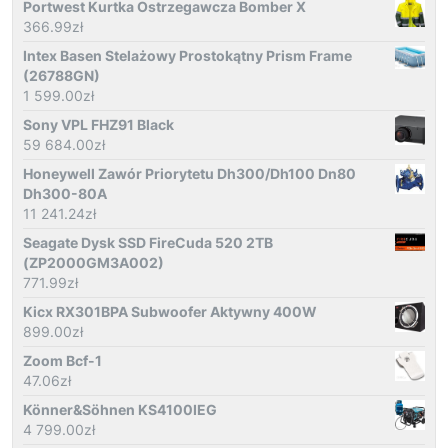
Portwest Kurtka Ostrzegawcza Bomber X
366.99
zł
Intex Basen Stelażowy Prostokątny Prism Frame
(26788GN)
1 599.00
zł
Sony VPL FHZ91 Black
59 684.00
zł
Honeywell Zawór Priorytetu Dh300/Dh100 Dn80
Dh300-80A
11 241.24
zł
Seagate Dysk SSD FireCuda 520 2TB
(ZP2000GM3A002)
771.99
zł
Kicx RX301BPA Subwoofer Aktywny 400W
899.00
zł
Zoom Bcf-1
47.06
zł
Könner&Söhnen KS4100IEG
4 799.00
zł