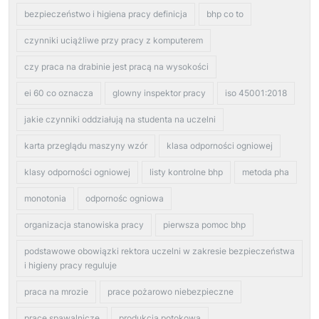
bezpieczeństwo i higiena pracy definicja
bhp co to
czynniki uciążliwe przy pracy z komputerem
czy praca na drabinie jest pracą na wysokości
ei 60 co oznacza
glowny inspektor pracy
iso 45001:2018
jakie czynniki oddziałują na studenta na uczelni
karta przeglądu maszyny wzór
klasa odporności ogniowej
klasy odporności ogniowej
listy kontrolne bhp
metoda pha
monotonia
odpornośc ogniowa
organizacja stanowiska pracy
pierwsza pomoc bhp
podstawowe obowiązki rektora uczelni w zakresie bezpieczeństwa
i higieny pracy reguluje
praca na mrozie
prace pożarowo niebezpieczne
prace spawalnicze
produkcja potokowa