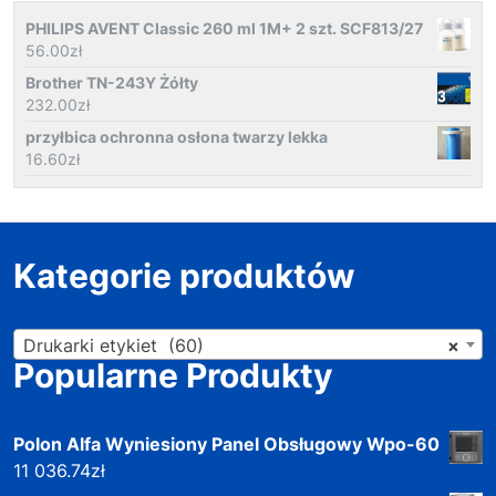
PHILIPS AVENT Classic 260 ml 1M+ 2 szt. SCF813/27
56.00
zł
Brother TN-243Y Żółty
232.00
zł
przyłbica ochronna osłona twarzy lekka
16.60
zł
Kategorie produktów
Drukarki etykiet (60)
×
Popularne Produkty
Polon Alfa Wyniesiony Panel Obsługowy Wpo-60
11 036.74
zł