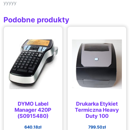
yyyyy
Podobne produkty
DYMO Label
Drukarka Etykiet
Manager 420P
Termiczna Heavy
(S0915480)
Duty 100
640.18
zł
799.50
zł