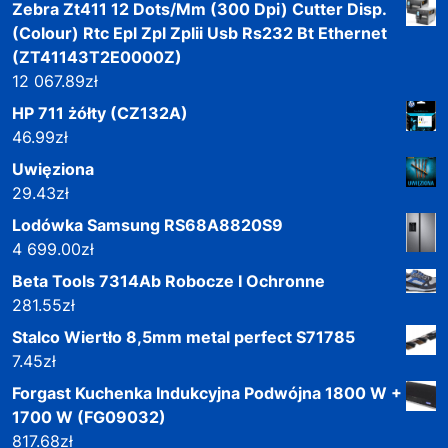
Zebra Zt411 12 Dots/Mm (300 Dpi) Cutter Disp.
(Colour) Rtc Epl Zpl Zplii Usb Rs232 Bt Ethernet
(ZT41143T2E0000Z)
12 067.89
zł
HP 711 żółty (CZ132A)
46.99
zł
Uwięziona
29.43
zł
Lodówka Samsung RS68A8820S9
4 699.00
zł
Beta Tools 7314Ab Robocze I Ochronne
281.55
zł
Stalco Wiertło 8,5mm metal perfect S71785
7.45
zł
Forgast Kuchenka Indukcyjna Podwójna 1800 W +
1700 W (FG09032)
817.68
zł