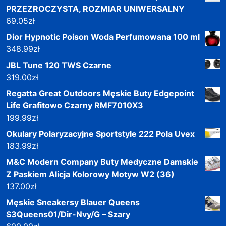
PRZEZROCZYSTA, ROZMIAR UNIWERSALNY
69.05
zł
Dior Hypnotic Poison Woda Perfumowana 100 ml
348.99
zł
JBL Tune 120 TWS Czarne
319.00
zł
Regatta Great Outdoors Męskie Buty Edgepoint
Life Grafitowo Czarny RMF7010X3
199.99
zł
Okulary Polaryzacyjne Sportstyle 222 Pola Uvex
183.99
zł
M&C Modern Company Buty Medyczne Damskie
Z Paskiem Alicja Kolorowy Motyw W2 (36)
137.00
zł
Męskie Sneakersy Blauer Queens
S3Queens01/Dir-Nvy/G – Szary