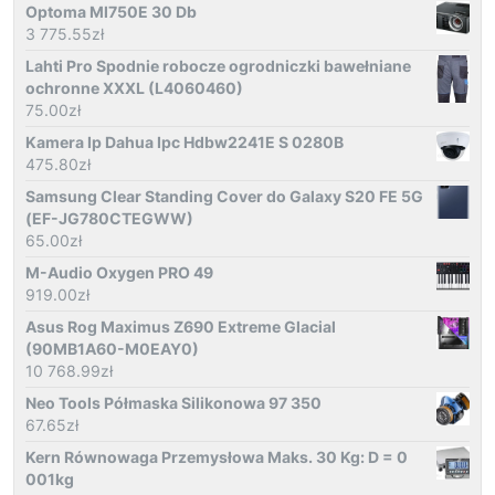
Optoma Ml750E 30 Db
3 775.55
zł
Lahti Pro Spodnie robocze ogrodniczki bawełniane
ochronne XXXL (L4060460)
75.00
zł
Kamera Ip Dahua Ipc Hdbw2241E S 0280B
475.80
zł
Samsung Clear Standing Cover do Galaxy S20 FE 5G
(EF-JG780CTEGWW)
65.00
zł
M-Audio Oxygen PRO 49
919.00
zł
Asus Rog Maximus Z690 Extreme Glacial
(90MB1A60-M0EAY0)
10 768.99
zł
Neo Tools Półmaska Silikonowa 97 350
67.65
zł
Kern Równowaga Przemysłowa Maks. 30 Kg: D = 0
001kg