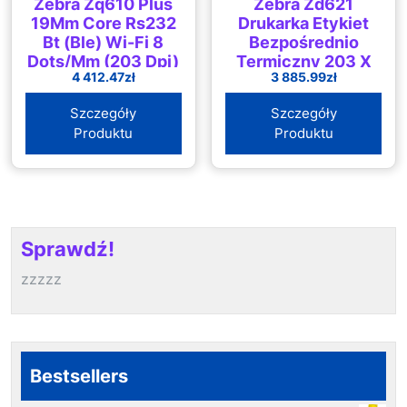
Zebra Zq610 Plus
Zebra Zd621
19Mm Core Rs232
Drukarka Etykiet
Bt (Ble) Wi-Fi 8
Bezpośrednio
Dots/Mm (203 Dpi)
Termiczny 203 X
4 412.47
zł
3 885.99
zł
(ZQ61AUWAE1400)
Dpi Przewodowy I
Bezprzewodowy
Szczegóły
Szczegóły
Produktu
Produktu
Sprawdź!
zzzzz
Bestsellers