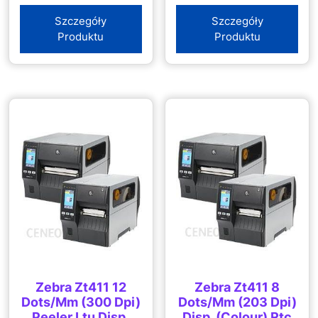
Szczegóły
Szczegóły
Produktu
Produktu
Zebra Zt411 12
Zebra Zt411 8
Dots/Mm (300 Dpi)
Dots/Mm (203 Dpi)
Peeler Ltu Disp.
Disp. (Colour) Rtc