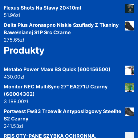
Flexus Shots Na Stawy 20x10ml
51.96
zł
Delta Plus Aronaspno Niskie Szuflady Z Tkaniny
Bawełnianej S1P Src Czarne
275.65
zł
Produkty
Metabo Power Maxx BS Quick (600156500)
430.00
zł
Monitor NEC MultiSync 27" EA271U Czarny
(60004302)
3 199.00
zł
Portwest Fw83 Trzewik Antyposlizgowy Steelite
S2 Czarny
241.53
zł
REIS OTY-PANE SZYBKA OCHRONNA,