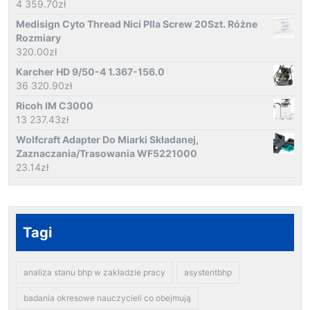
4 359.70
zł
Medisign Cyto Thread Nici Plla Screw 20Szt. Różne
Rozmiary
320.00
zł
Karcher HD 9/50-4 1.367-156.0
36 320.90
zł
Ricoh IM C3000
13 237.43
zł
Wolfcraft Adapter Do Miarki Składanej,
Zaznaczania/Trasowania WF5221000
23.14
zł
Tagi
analiza stanu bhp w zakładzie pracy
asystentbhp
badania okresowe nauczycieli co obejmują