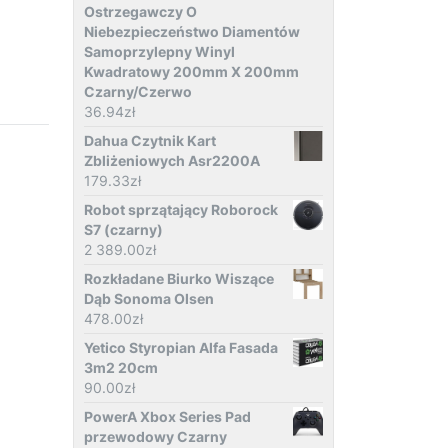
Ostrzegawczy O
Niebezpieczeństwo Diamentów
Samoprzylepny Winyl
Kwadratowy 200mm X 200mm
Czarny/Czerwo
36.94
zł
Dahua Czytnik Kart
Zbliżeniowych Asr2200A
179.33
zł
Robot sprzątający Roborock
S7 (czarny)
2 389.00
zł
Rozkładane Biurko Wiszące
Dąb Sonoma Olsen
478.00
zł
Yetico Styropian Alfa Fasada
3m2 20cm
90.00
zł
PowerA Xbox Series Pad
przewodowy Czarny