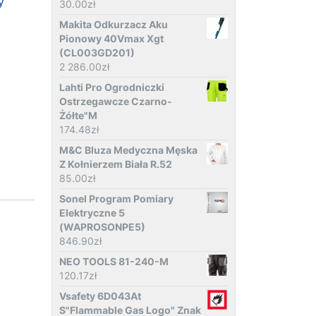
y
30.00
zł
Makita Odkurzacz Aku
Pionowy 40Vmax Xgt
(CL003GD201)
2 286.00
zł
Lahti Pro Ogrodniczki
Ostrzegawcze Czarno-
Żółte"M
174.48
zł
M&C Bluza Medyczna Męska
Z Kołnierzem Biała R.52
85.00
zł
Sonel Program Pomiary
Elektryczne 5
(WAPROSONPE5)
846.90
zł
NEO TOOLS 81-240-M
120.17
zł
Vsafety 6D043At
S"Flammable Gas Logo" Znak