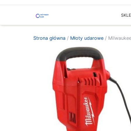
Skip
to
SKL
content
Strona główna
/
Młoty udarowe
/ Milwauke