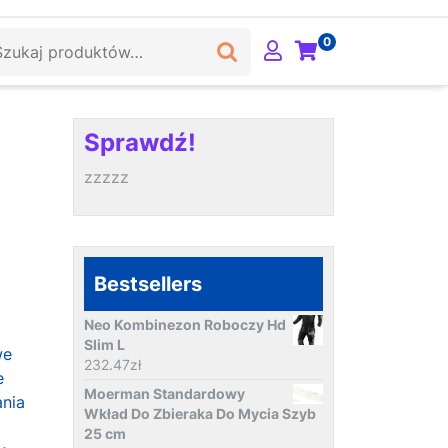
ukaj:
0
Sprawdź!
zzzzz
Bestsellers
Neo Kombinezon Roboczy Hd
Slim L
we
232.47
zł
e
Moerman Standardowy
nia
Wkład Do Zbieraka Do Mycia Szyb
25 cm