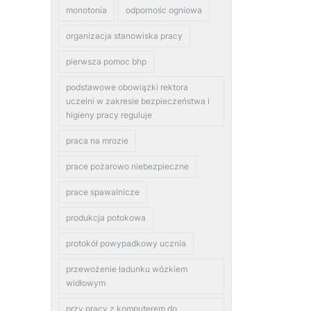
monotonia
odpornośc ogniowa
organizacja stanowiska pracy
pierwsza pomoc bhp
podstawowe obowiązki rektora
uczelni w zakresie bezpieczeństwa i
higieny pracy reguluje
praca na mrozie
prace pożarowo niebezpieczne
prace spawalnicze
produkcja potokowa
protokół powypadkowy ucznia
przewożenie ładunku wózkiem
widłowym
przy pracy z komputerem do