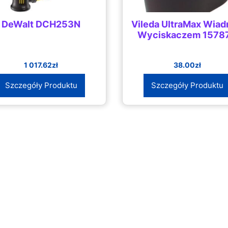
DeWalt DCH253N
Vileda UltraMax Wiad
Wyciskaczem 1578
1 017.62
zł
38.00
zł
Szczegóły Produktu
Szczegóły Produktu