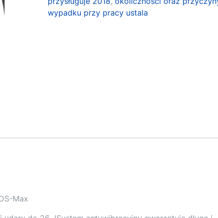
przysługuje 2018
,
okoliczności oraz przyczyn
wypadku przy pracy ustala
SDS-Max
i udaru do 26 JSystem antywibracyjny gwarantuje długą i