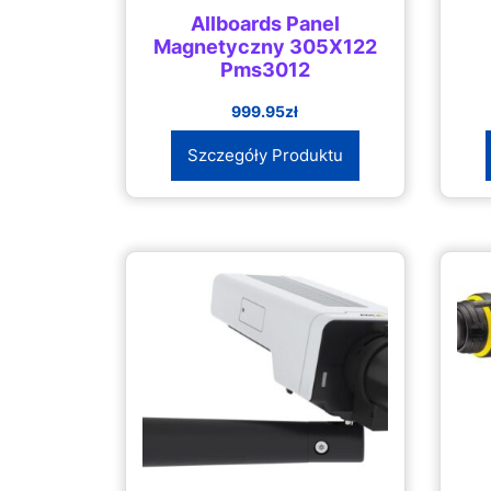
Allboards Panel
Magnetyczny 305X122
Pms3012
999.95
zł
Szczegóły Produktu