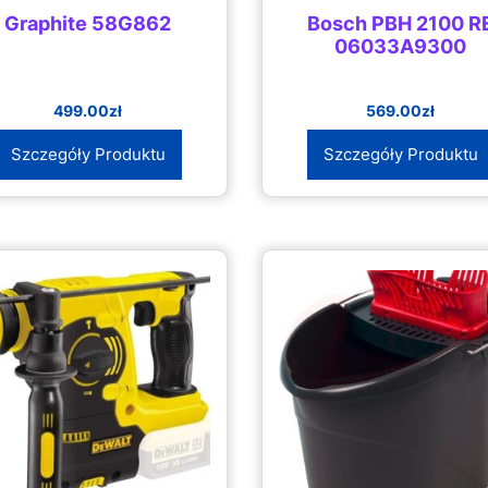
Graphite 58G862
Bosch PBH 2100 R
06033A9300
499.00
zł
569.00
zł
Szczegóły Produktu
Szczegóły Produktu