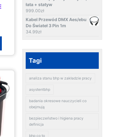
łata + statyw
E
999.00
zł
Kabel Przewód DMX Aes/ebu
Do Świateł 3 Pin 1m
34.99
zł
Tagi
analiza stanu bhp w zakładzie pracy
asystentbhp
badania okresowe nauczycieli co
obejmują
bezpieczeństwo i higiena pracy
definicja
bhp co to