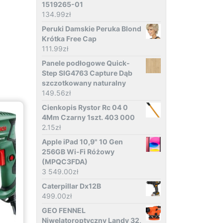
1519265-01
134.99
zł
Peruki Damskie Peruka Blond
Krótka Free Cap
111.99
zł
Panele podłogowe Quick-
Step SIG4763 Capture Dąb
szczotkowany naturalny
149.56
zł
Cienkopis Rystor Rc 04 0
4Mm Czarny 1szt. 403 000
2.15
zł
Apple iPad 10,9" 10 Gen
256GB Wi-Fi Różowy
(MPQC3FDA)
3 549.00
zł
Caterpillar Dx12B
499.00
zł
GEO FENNEL
Niwelatoroptyczny Landy 32,