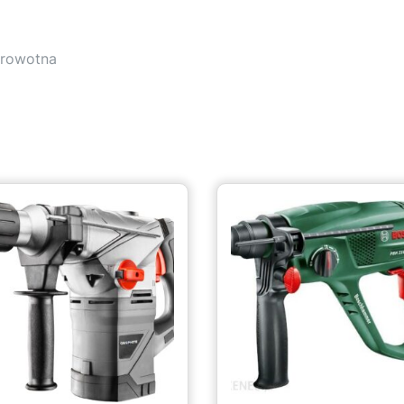
drowotna