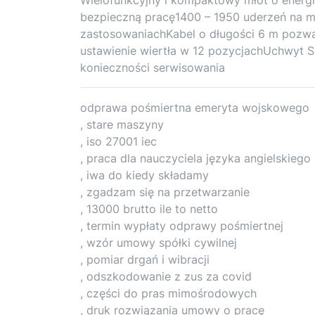
bezpieczną pracę1400 – 1950 uderzeń na 
zastosowaniachKabel o długości 6 m pozwal
ustawienie wiertła w 12 pozycjachUchwyt 
konieczności serwisowania
odprawa pośmiertna emeryta wojskowego
, stare maszyny
, iso 27001 iec
, praca dla nauczyciela języka angielskiego
, iwa do kiedy składamy
, zgadzam się na przetwarzanie
, 13000 brutto ile to netto
, termin wypłaty odprawy pośmiertnej
, wzór umowy spółki cywilnej
, pomiar drgań i wibracji
, odszkodowanie z zus za covid
, części do pras mimośrodowych
, druk rozwiązania umowy o pracę