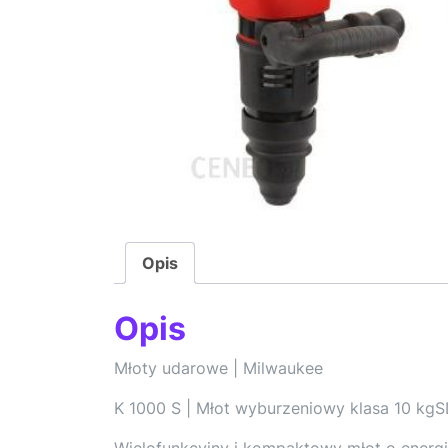
Opis
Opis
Młoty udarowe | Milwaukee
K 1000 S | Młot wyburzeniowy klasa 10 kg
Wielofunkcyjny i kompaktowy młot o energi