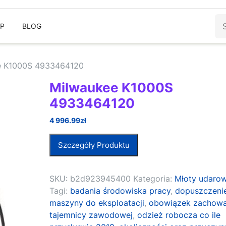
Sz
EP
BLOG
e K1000S 4933464120
Milwaukee K1000S
4933464120
4 996.99
zł
Szczegóły Produktu
SKU:
b2d923945400
Kategoria:
Młoty udaro
Tagi:
badania środowiska pracy
,
dopuszczeni
maszyny do eksploatacji
,
obowiązek zachowa
tajemnicy zawodowej
,
odzież robocza co ile