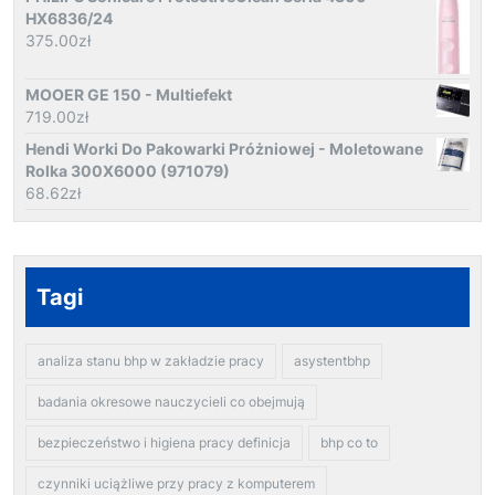
HX6836/24
375.00
zł
MOOER GE 150 - Multiefekt
719.00
zł
Hendi Worki Do Pakowarki Próżniowej - Moletowane
Rolka 300X6000 (971079)
68.62
zł
Tagi
analiza stanu bhp w zakładzie pracy
asystentbhp
badania okresowe nauczycieli co obejmują
bezpieczeństwo i higiena pracy definicja
bhp co to
czynniki uciążliwe przy pracy z komputerem