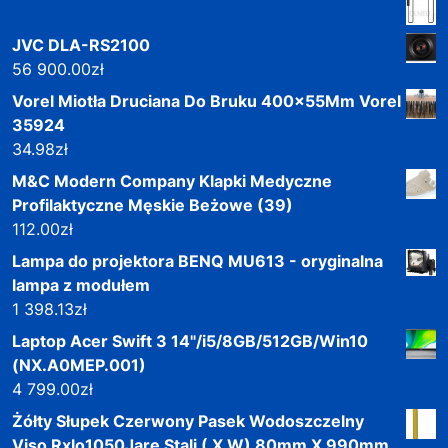
JVC DLA-RS2100
56 900.00
zł
Vorel Miotła Druciana Do Bruku 400x55Mm Vorel
35924
34.98
zł
M&C Modern Company Klapki Medyczne
Profilaktyczne Męskie Beżowe (39)
112.00
zł
Lampa do projektora BENQ MU613 - oryginalna
lampa z modułem
1 398.13
zł
Laptop Acer Swift 3 14"/i5/8GB/512GB/Win10
(NX.A0MEP.001)
4 799.00
zł
Żółty Słupek Czerwony Pasek Wodoszczelny
Viso Rxlo1050Jare Stali ( X W) 80mm X 990mm