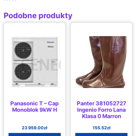
Podobne produkty
Panasonic T – Cap
Panter 381052727
Monoblok 9kW H
Ingenio Forro Lana
Klasa 0 Marron
23 959.00
zł
155.52
zł