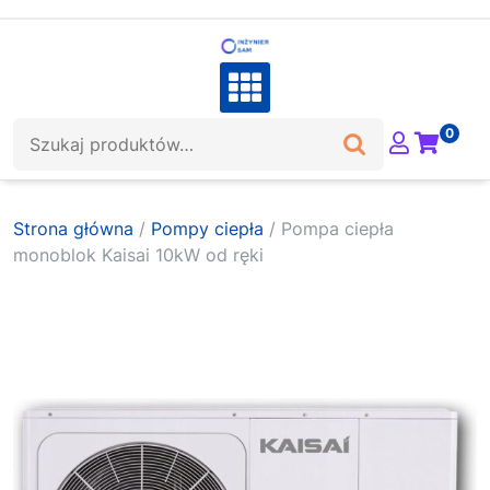
Skip
to
content
Szukaj:
0
Strona główna
/
Pompy ciepła
/ Pompa ciepła
monoblok Kaisai 10kW od ręki