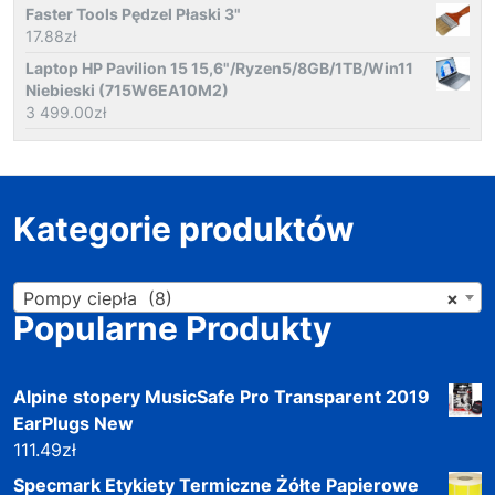
Faster Tools Pędzel Płaski 3"
17.88
zł
Laptop HP Pavilion 15 15,6"/Ryzen5/8GB/1TB/Win11
Niebieski (715W6EA10M2)
3 499.00
zł
Kategorie produktów
Pompy ciepła (8)
×
Popularne Produkty
Alpine stopery MusicSafe Pro Transparent 2019
EarPlugs New
111.49
zł
Specmark Etykiety Termiczne Żółte Papierowe