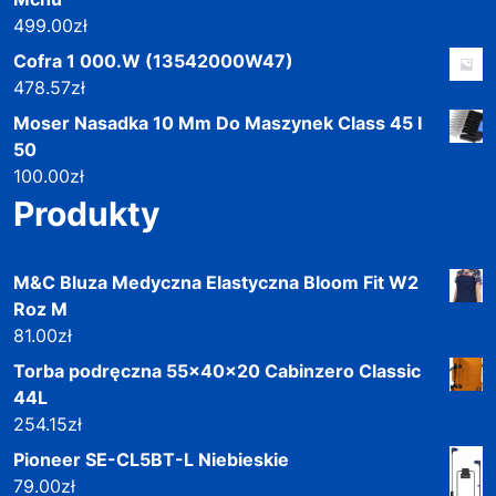
499.00
zł
Cofra 1 000.W (13542000W47)
478.57
zł
Moser Nasadka 10 Mm Do Maszynek Class 45 I
50
100.00
zł
Produkty
M&C Bluza Medyczna Elastyczna Bloom Fit W2
Roz M
81.00
zł
Torba podręczna 55x40x20 Cabinzero Classic
44L
254.15
zł
Pioneer SE-CL5BT-L Niebieskie
79.00
zł