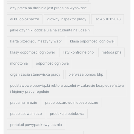
czy praca na drabinie jest pracą na wysokości
ei 60 co oznacza
glowny inspektor pracy
iso 45001:2018
jakie czynniki oddziałują na studenta na uczelni
karta przeglądu maszyny wzór
klasa odporności ogniowej
klasy odporności ogniowej
listy kontrolne bhp
metoda pha
monotonia
odpornośc ogniowa
organizacja stanowiska pracy
pierwsza pomoc bhp
podstawowe obowiązki rektora uczelni w zakresie bezpieczeństwa
i higieny pracy reguluje
praca na mrozie
prace pożarowo niebezpieczne
prace spawalnicze
produkcja potokowa
protokół powypadkowy ucznia