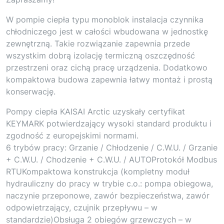
W pompie ciepła typu monoblok instalacja czynnika
chłodniczego jest w całości wbudowana w jednostkę
zewnętrzną. Takie rozwiązanie zapewnia przede
wszystkim dobrą izolację termiczną oszczędność
przestrzeni oraz cichą pracę urządzenia. Dodatkowo
kompaktowa budowa zapewnia łatwy montaż i prostą
konserwację.
Pompy ciepła KAISAI Arctic uzyskały certyfikat
KEYMARK potwierdzający wysoki standard produktu i
zgodność z europejskimi normami.
6 trybów pracy: Grzanie / Chłodzenie / C.W.U. / Grzanie
+ C.W.U. / Chodzenie + C.W.U. / AUTOProtokół Modbus
RTUKompaktowa konstrukcja (kompletny moduł
hydrauliczny do pracy w trybie c.o.: pompa obiegowa,
naczynie przeponowe, zawór bezpieczeństwa, zawór
odpowietrzający, czujnik przepływu – w
standardzie)Obsługa 2 obiegów grzewczych – w