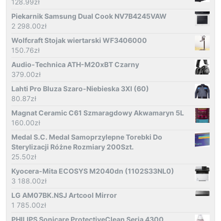
128.99
zł
Piekarnik Samsung Dual Cook NV7B4245VAW
2 298.00
zł
Wolfcraft Stojak wiertarski WF3406000
150.76
zł
Audio-Technica ATH-M20xBT Czarny
379.00
zł
Lahti Pro Bluza Szaro-Niebieska 3Xl (60)
80.87
zł
Magnat Ceramic C61 Szmaragdowy Akwamaryn 5L
160.00
zł
Medal S.C. Medal Samoprzylepne Torebki Do
Sterylizacji Różne Rozmiary 200Szt.
25.50
zł
Kyocera-Mita ECOSYS M2040dn (1102S33NL0)
3 188.00
zł
LG AM07BK.NSJ Artcool Mirror
1 785.00
zł
PHILIPS Sonicare ProtectiveClean Seria 4300