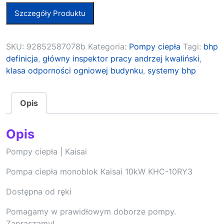
Szczegóły Produktu
SKU:
92852587078b
Kategoria:
Pompy ciepła
Tagi:
bhp
definicja
,
główny inspektor pracy andrzej kwaliński
,
klasa odporności ogniowej budynku
,
systemy bhp
Opis
Opis
Pompy ciepła | Kaisai
Pompa ciepła monoblok Kaisai 10kW KHC-10RY3
Dostępna od ręki
Pomagamy w prawidłowym doborze pompy.
Zapraszamy!