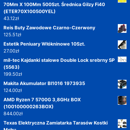
70Mm X 100Mm 500Szt. Średnica Gilzy Fi40
(ETER70X100500YEL)
43.12
zł
Reis Buty Zawodowe Czarno-Czerwony
125.51
zł
Estetik Peniuary Włókninowe 10Szt.
27.00
zł
mil-tec Kajdanki stalowe Double Lock srebrny SP
(5563)
199.50
zł
Makita Akumulator Bl1016 1973935
124.00
zł
AMD Ryzen 7 5700G 3,8GHz BOX
(100100000263BOX)
844.00
zł
Texas Elektryczna Zamiatarka Tarasów Kostki
Mchu