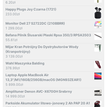
6.20
zł
Happy Plugs Joy Czarna (1721)
233.00
zł
Monitor Dell 27 S2722DC (210BBRR)
1 299.00
zł
Befana Pilnik Ślusarski Płaski Rpsa 350/3 RPSA3503
55.61
zł
Mijar Kran Potrójny Do Dystrybutorów Wody
(Kranpotrójny)
3 139.00
zł
Wahl Maszynka Balding
378.99
zł
Laptop Apple MacBook Air
13,3"/M1/16GB/256GB/macOS (MGN93ZEAR1)
5 899.00
zł
Amplituner Denon AVC-X6700H Srebrny
14 999.00
zł
Parkside Akumulator litowo-jonowy 2 Ah PAP 20 A1