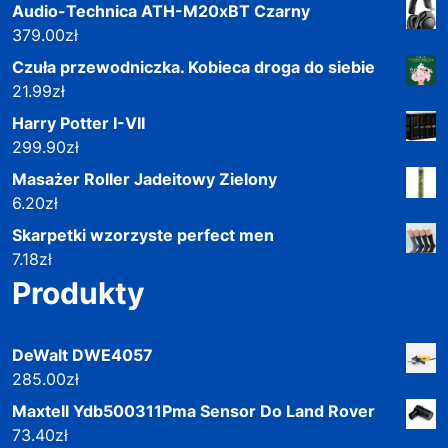
Audio-Technica ATH-M20xBT Czarny
379.00
zł
Czuła przewodniczka. Kobieca droga do siebie
21.99
zł
Harry Potter I-VII
299.90
zł
Masażer Roller Jadeitowy Zielony
6.20
zł
Skarpetki wzorzyste perfect men
7.18
zł
Produkty
DeWalt DWE4057
285.00
zł
Maxtell Ydb500311Pma Sensor Do Land Rover
73.40
zł