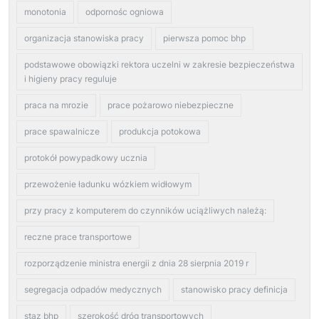
monotonia
odpornośc ogniowa
organizacja stanowiska pracy
pierwsza pomoc bhp
podstawowe obowiązki rektora uczelni w zakresie bezpieczeństwa
i higieny pracy reguluje
praca na mrozie
prace pożarowo niebezpieczne
prace spawalnicze
produkcja potokowa
protokół powypadkowy ucznia
przewożenie ładunku wózkiem widłowym
przy pracy z komputerem do czynników uciążliwych należą:
reczne prace transportowe
rozporządzenie ministra energii z dnia 28 sierpnia 2019 r
segregacja odpadów medycznych
stanowisko pracy definicja
staz bhp
szerokość dróg transportowych