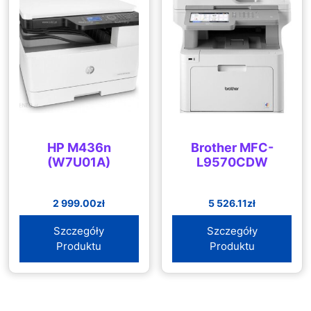
HP M436n
Brother MFC-
(W7U01A)
L9570CDW
2 999.00
zł
5 526.11
zł
Szczegóły
Szczegóły
Produktu
Produktu