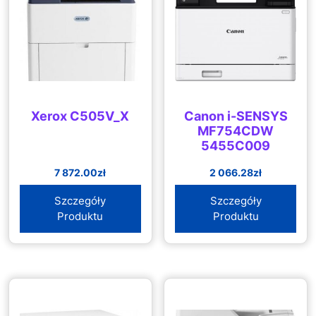
Xerox C505V_X
Canon i-SENSYS
MF754CDW
5455C009
7 872.00
zł
2 066.28
zł
Szczegóły
Szczegóły
Produktu
Produktu