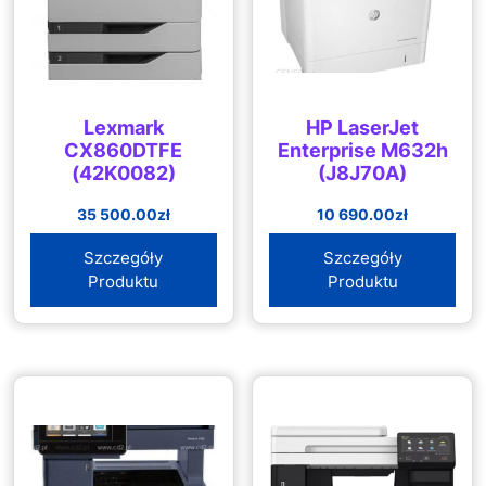
Lexmark
HP LaserJet
CX860DTFE
Enterprise M632h
(42K0082)
(J8J70A)
35 500.00
zł
10 690.00
zł
Szczegóły
Szczegóły
Produktu
Produktu