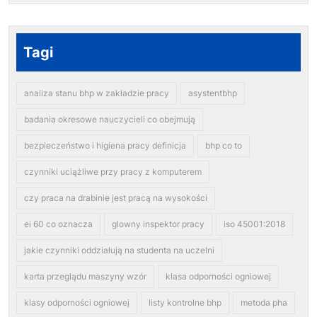
Tagi
analiza stanu bhp w zakładzie pracy
asystentbhp
badania okresowe nauczycieli co obejmują
bezpieczeństwo i higiena pracy definicja
bhp co to
czynniki uciążliwe przy pracy z komputerem
czy praca na drabinie jest pracą na wysokości
ei 60 co oznacza
glowny inspektor pracy
iso 45001:2018
jakie czynniki oddziałują na studenta na uczelni
karta przeglądu maszyny wzór
klasa odporności ogniowej
klasy odporności ogniowej
listy kontrolne bhp
metoda pha