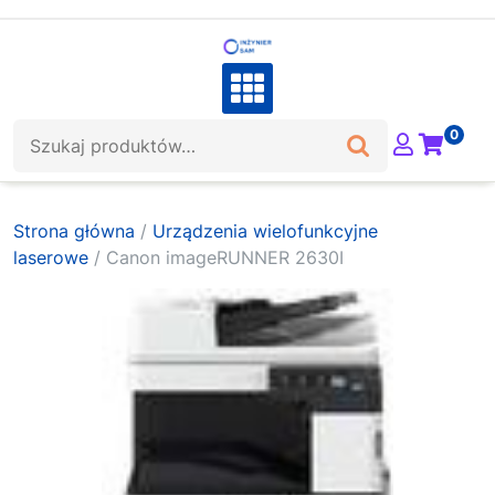
Skip
to
content
Szukaj:
0
Strona główna
/
Urządzenia wielofunkcyjne
laserowe
/ Canon imageRUNNER 2630I