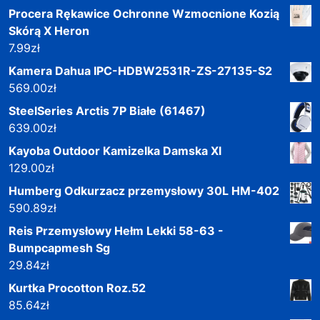
Procera Rękawice Ochronne Wzmocnione Kozią
Skórą X Heron
7.99
zł
Kamera Dahua IPC-HDBW2531R-ZS-27135-S2
569.00
zł
SteelSeries Arctis 7P Białe (61467)
639.00
zł
Kayoba Outdoor Kamizelka Damska Xl
129.00
zł
Humberg Odkurzacz przemysłowy 30L HM-402
590.89
zł
Reis Przemysłowy Hełm Lekki 58-63 -
Bumpcapmesh Sg
29.84
zł
Kurtka Procotton Roz.52
85.64
zł