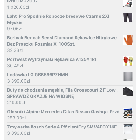
Ikra CM22037
1 020.00
zł
Lahti Pro Spodnie Robocze Dresowe Czarne 2Xl
Męskie
97.06
zł
Bericah Bericah Sensi Diamond Rękawice Nitrylowe
Bez Proszku Rozmiar Xl 100Szt.
32.33
zł
Portwest Wytrzymała Rękawica A135Y1Rl
30.49
zł
Lodówka LG GBB566PZHMN
3 899.00
zł
Buty do chodzenia męskie, Fila Crosscourt 2 F Low ,
SPRAWDŹ OKAZJE NA WIOSNĘ
219.99
zł
Głośniki Alpine Mercedes Citan Nissan Qashqai Przó
253.99
zł
Zmywarka Bosch Serie 4 EfficientDry SMV4ECX14E
3 099.00
zł