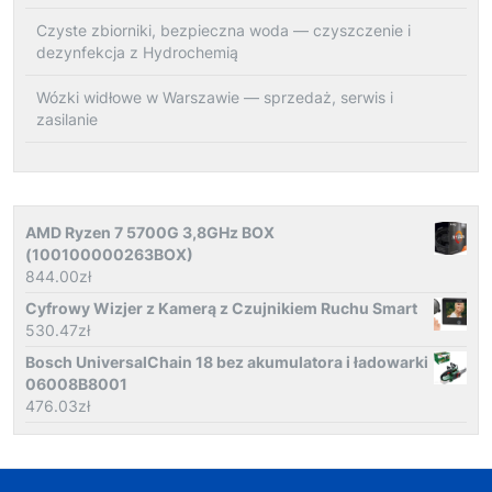
Czyste zbiorniki, bezpieczna woda — czyszczenie i
dezynfekcja z Hydrochemią
Wózki widłowe w Warszawie — sprzedaż, serwis i
zasilanie
AMD Ryzen 7 5700G 3,8GHz BOX
(100100000263BOX)
844.00
zł
Cyfrowy Wizjer z Kamerą z Czujnikiem Ruchu Smart
530.47
zł
Bosch UniversalChain 18 bez akumulatora i ładowarki
06008B8001
476.03
zł