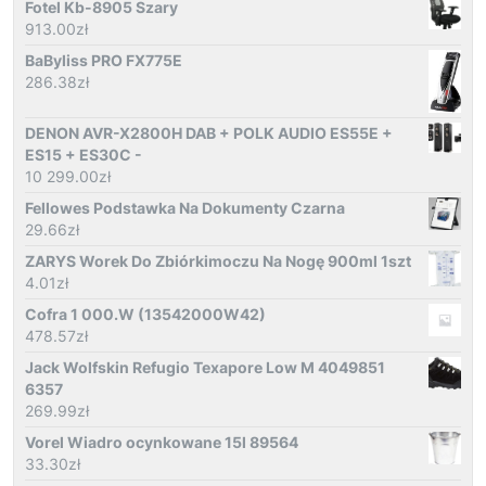
Fotel Kb-8905 Szary
913.00
zł
BaByliss PRO FX775E
286.38
zł
DENON AVR-X2800H DAB + POLK AUDIO ES55E +
ES15 + ES30C -
10 299.00
zł
Fellowes Podstawka Na Dokumenty Czarna
29.66
zł
ZARYS Worek Do Zbiórkimoczu Na Nogę 900ml 1szt
4.01
zł
Cofra 1 000.W (13542000W42)
478.57
zł
Jack Wolfskin Refugio Texapore Low M 4049851
6357
269.99
zł
Vorel Wiadro ocynkowane 15l 89564
33.30
zł