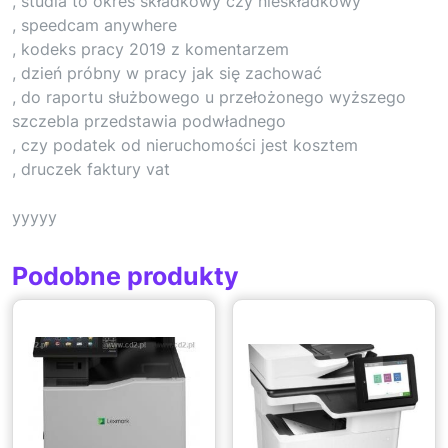
, studia to okres składkowy czy nieskładkowy
, speedcam anywhere
, kodeks pracy 2019 z komentarzem
, dzień próbny w pracy jak się zachować
, do raportu służbowego u przełożonego wyższego
szczebla przedstawia podwładnego
, czy podatek od nieruchomości jest kosztem
, druczek faktury vat
yyyyy
Podobne produkty