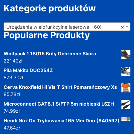
Kategorie produktów
Urządzenia wielofunkcyjne laserowe (60)
×
Popularne Produkty
Wolfpack 1 18015 Buty Ochronne Skóra
221.40
zł
Piła Makita DUC254Z
873.30
zł
Cerva Knoxfield Hi Vis T Shirt Pomarańczowy Xs
85.78
zł
Microconnect CAT8.1 S/FTP 5m niebieski LSZH
74.99
zł
Hendi Nóż Do Trybowania 165 Mm Duo (840597)
47.64
zł