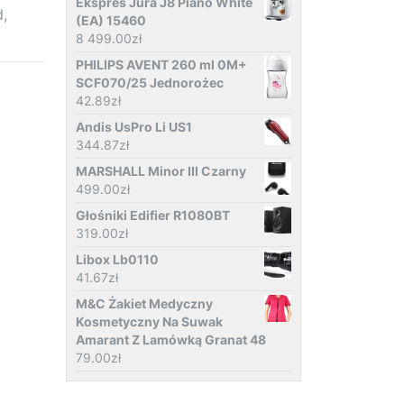
Ekspres Jura J8 Piano White
d,
(EA) 15460
8 499.00
zł
PHILIPS AVENT 260 ml 0M+
SCF070/25 Jednorożec
42.89
zł
Andis UsPro Li US1
344.87
zł
MARSHALL Minor III Czarny
499.00
zł
Głośniki Edifier R1080BT
319.00
zł
Libox Lb0110
41.67
zł
M&C Żakiet Medyczny
Kosmetyczny Na Suwak
Amarant Z Lamówką Granat 48
79.00
zł