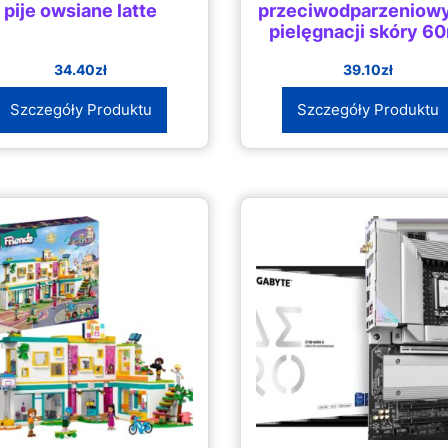
pije owsiane latte
przeciwodparzeniowy
pielęgnacji skóry 6
34.40
zł
39.10
zł
Szczegóły Produktu
Szczegóły Produktu