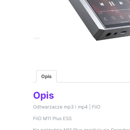
Opis
Opis
Odtwarzacze mp3 i mp4 | FiiO
FiiO M11 Plus ESS
Na pokładzie M11 Plus znajduje się Snapdra