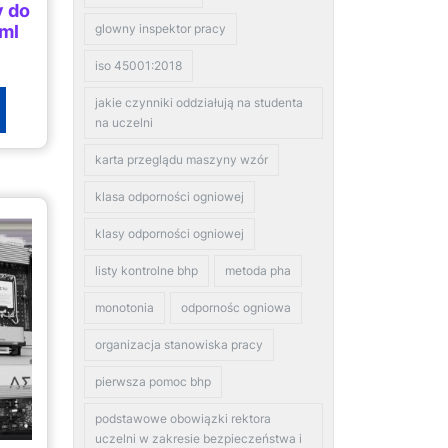
 do
0ml
glowny inspektor pracy
iso 45001:2018
jakie czynniki oddziałują na studenta
na uczelni
karta przeglądu maszyny wzór
klasa odporności ogniowej
klasy odporności ogniowej
listy kontrolne bhp
metoda pha
monotonia
odpornośc ogniowa
organizacja stanowiska pracy
pierwsza pomoc bhp
podstawowe obowiązki rektora
uczelni w zakresie bezpieczeństwa i