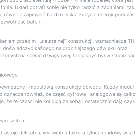
onie. Układ potrafi sobie nie tylko radzić z zadaniami, tak
że również zapewnić bardzo niskie zużycie energii podczas
 żywotność baterii.
a
ężeniem przedim i „neutralnej” konstrukcji, wzmacniacze T
Ci doświadczyć każdego najdrobniejszego dźwięku oraz
zonych na scenie dźwiękowej, tak jakbyś był w studio na
niowego
 wewnętrzny i modułową konstrukcję obwodu. Każdy moduł
co oznacza również, że część cyfrowa i analogowa są całk
 że te części nie kolidują ze sobą i ostatecznie dają czy
wym szlifem
rastuje delikatna, wykwintna faktura tylnej obudowy w szli