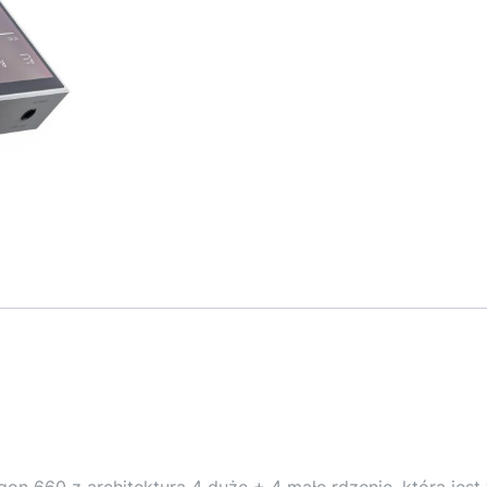
gon 660 z architekturą 4 duże + 4 małe rdzenie, która jest