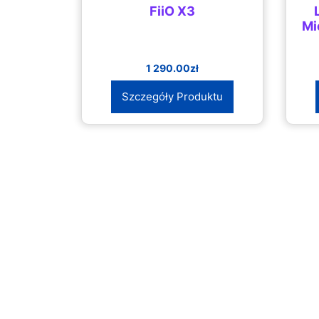
FiiO X3
Mi
1 290.00
zł
Szczegóły Produktu