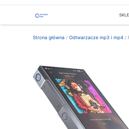
Skip
to
SKL
content
Strona główna
/
Odtwarzacze mp3 i mp4
/ 