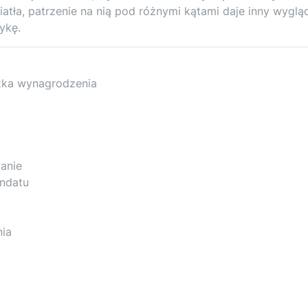
tła, patrzenie na nią pod różnymi kątami daje inny wyglą
ykę.
yżka wynagrodzenia
anie
andatu
nia