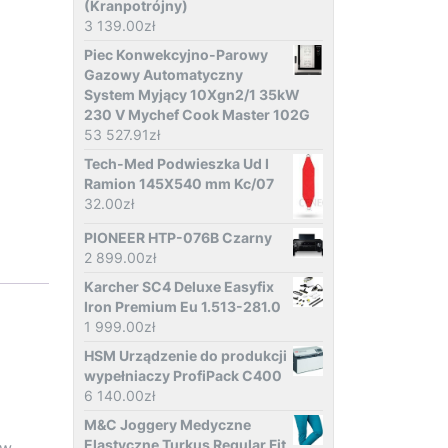
(Kranpotrójny)
3 139.00
zł
Piec Konwekcyjno-Parowy
Gazowy Automatyczny
System Myjący 10Xgn2/1 35kW
230 V Mychef Cook Master 102G
53 527.91
zł
Tech-Med Podwieszka Ud I
Ramion 145X540 mm Kc/07
32.00
zł
PIONEER HTP-076B Czarny
2 899.00
zł
Karcher SC4 Deluxe Easyfix
Iron Premium Eu 1.513-281.0
1 999.00
zł
HSM Urządzenie do produkcji
wypełniaczy ProfiPack C400
6 140.00
zł
M&C Joggery Medyczne
Elastyczne Turkus Regular Fit
 w