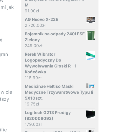
M
imi jak
91.00
zł
AG Neovo X-22E
2 720.00
zł
Pojemnik na odpady 240l ESE
HX
Zielony
249.00
zł
grań
Rerek Wibrator
Logopedyczny Do
Wywoływania Głoski R - 1
Końcówka
118.99
zł
Medicinae Heltiso Maski
owicie
Medyczne Trzywarstwowe Typu Ii
5X10szt.
stszy
19.75
zł
Logitech G213 Prodigy
(920008093)
179.00
zł
fie