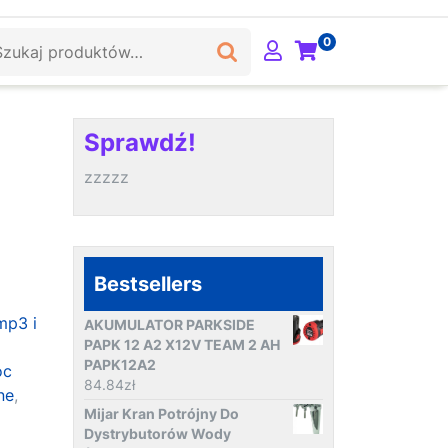
ukaj:
0
Sprawdź!
zzzzz
Bestsellers
mp3 i
AKUMULATOR PARKSIDE
PAPK 12 A2 X12V TEAM 2 AH
PAPK12A2
oc
84.84
zł
ne
,
Mijar Kran Potrójny Do
Dystrybutorów Wody