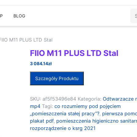
Sz
EP
BLOG
FIIO M11 PLUS LTD Stal
FIIO M11 PLUS LTD Stal
3 084.14
zł
Szczegóły Produktu
SKU:
af5f53496e84
Kategoria:
Odtwarzacze 
mp4
Tagi:
co rozumiemy pod pojęciem
„pomieszczenia stałej pracy”?
,
pierwsza pom
plakat pdf
,
pomieszczenia higieniczno sanitar
rozporządzenie o ksrg 2021