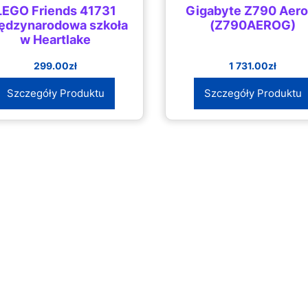
LEGO Friends 41731
Gigabyte Z790 Aero
ędzynarodowa szkoła
(Z790AEROG)
w Heartlake
299.00
zł
1 731.00
zł
Szczegóły Produktu
Szczegóły Produktu