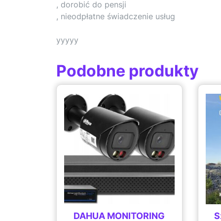
, dorobić do pensji
, nieodpłatne świadczenie usług
yyyyy
Podobne produkty
DAHUA MONITORING
S