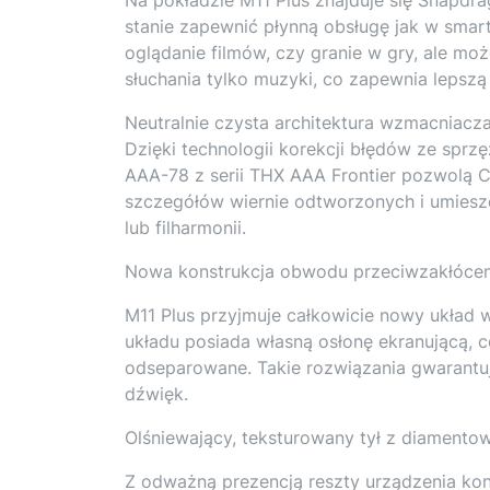
stanie zapewnić płynną obsługę jak w smartf
oglądanie filmów, czy granie w gry, ale mo
słuchania tylko muzyki, co zapewnia lepszą
Neutralnie czysta architektura wzmacniacz
Dzięki technologii korekcji błędów ze sprz
AAA-78 z serii THX AAA Frontier pozwolą 
szczegółów wiernie odtworzonych i umieszc
lub filharmonii.
Nowa konstrukcja obwodu przeciwzakłóce
M11 Plus przyjmuje całkowicie nowy układ
układu posiada własną osłonę ekranującą, 
odseparowane. Takie rozwiązania gwarantuje,
dźwięk.
Olśniewający, teksturowany tył z diamento
Z odważną prezencją reszty urządzenia kont