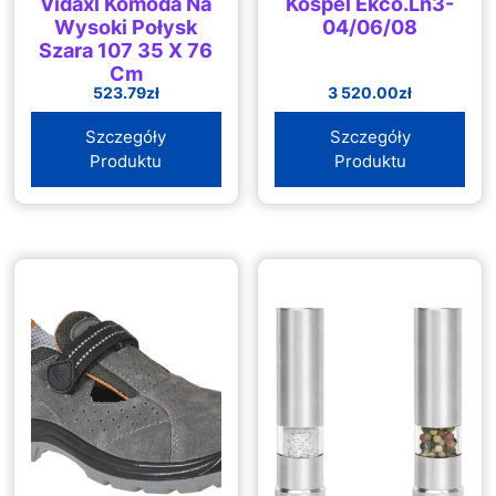
Vidaxl Komoda Na
Kospel Ekco.Ln3-
Wysoki Połysk
04/06/08
Szara 107 35 X 76
Cm
523.79
zł
3 520.00
zł
Szczegóły
Szczegóły
Produktu
Produktu