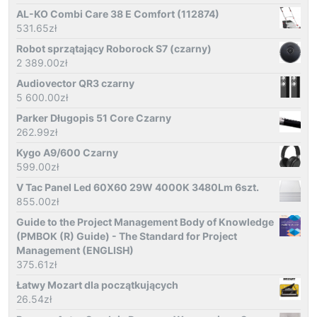
AL-KO Combi Care 38 E Comfort (112874)
531.65
zł
Robot sprzątający Roborock S7 (czarny)
2 389.00
zł
Audiovector QR3 czarny
5 600.00
zł
Parker Długopis 51 Core Czarny
262.99
zł
Kygo A9/600 Czarny
599.00
zł
V Tac Panel Led 60X60 29W 4000K 3480Lm 6szt.
855.00
zł
Guide to the Project Management Body of Knowledge
(PMBOK (R) Guide) - The Standard for Project
Management (ENGLISH)
375.61
zł
Łatwy Mozart dla początkujących
26.54
zł