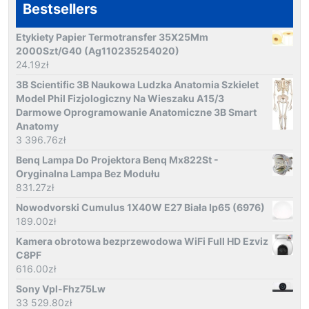
Bestsellers
Etykiety Papier Termotransfer 35X25Mm
2000Szt/G40 (Ag110235254020)
24.19
zł
3B Scientific 3B Naukowa Ludzka Anatomia Szkielet
Model Phil Fizjologiczny Na Wieszaku A15/3
Darmowe Oprogramowanie Anatomiczne 3B Smart
Anatomy
3 396.76
zł
Benq Lampa Do Projektora Benq Mx822St -
Oryginalna Lampa Bez Modułu
831.27
zł
Nowodvorski Cumulus 1X40W E27 Biała Ip65 (6976)
189.00
zł
Kamera obrotowa bezprzewodowa WiFi Full HD Ezviz
C8PF
616.00
zł
Sony Vpl-Fhz75Lw
33 529.80
zł