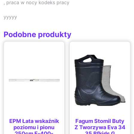
, praca w nocy kodeks pracy
yyyyy
Podobne produkty
EPM Łata wskaźnik
Fagum Stomil Buty
poziomu i pionu
Z Tworzywa Eva 34
250cm E-400-
35 Bfkids G