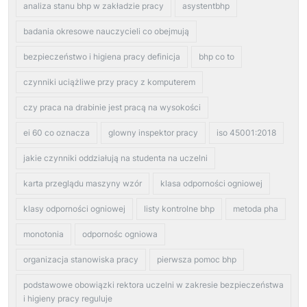
analiza stanu bhp w zakładzie pracy
asystentbhp
badania okresowe nauczycieli co obejmują
bezpieczeństwo i higiena pracy definicja
bhp co to
czynniki uciążliwe przy pracy z komputerem
czy praca na drabinie jest pracą na wysokości
ei 60 co oznacza
glowny inspektor pracy
iso 45001:2018
jakie czynniki oddziałują na studenta na uczelni
karta przeglądu maszyny wzór
klasa odporności ogniowej
klasy odporności ogniowej
listy kontrolne bhp
metoda pha
monotonia
odpornośc ogniowa
organizacja stanowiska pracy
pierwsza pomoc bhp
podstawowe obowiązki rektora uczelni w zakresie bezpieczeństwa
i higieny pracy reguluje