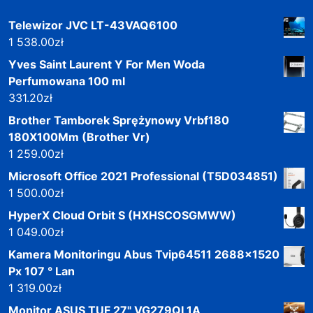
Telewizor JVC LT-43VAQ6100
1 538.00
zł
Yves Saint Laurent Y For Men Woda
Perfumowana 100 ml
331.20
zł
Brother Tamborek Sprężynowy Vrbf180
180X100Mm (Brother Vr)
1 259.00
zł
Microsoft Office 2021 Professional (T5D034851)
1 500.00
zł
HyperX Cloud Orbit S (HXHSCOSGMWW)
1 049.00
zł
Kamera Monitoringu Abus Tvip64511 2688x1520
Px 107 ° Lan
1 319.00
zł
Monitor ASUS TUF 27" VG279QL1A