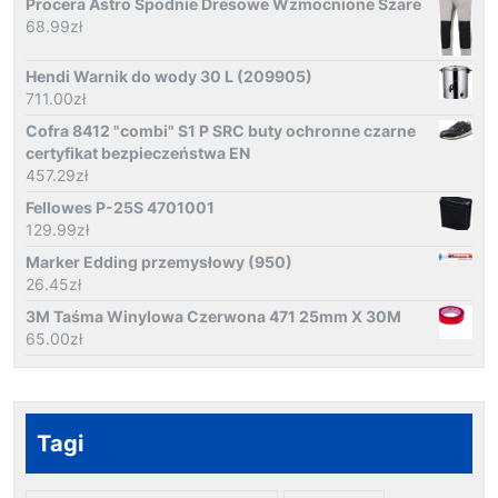
Procera Astro Spodnie Dresowe Wzmocnione Szare
68.99
zł
Hendi Warnik do wody 30 L (209905)
711.00
zł
Cofra 8412 "combi" S1 P SRC buty ochronne czarne
certyfikat bezpieczeństwa EN
457.29
zł
Fellowes P-25S 4701001
129.99
zł
Marker Edding przemysłowy (950)
26.45
zł
3M Taśma Winylowa Czerwona 471 25mm X 30M
65.00
zł
Tagi