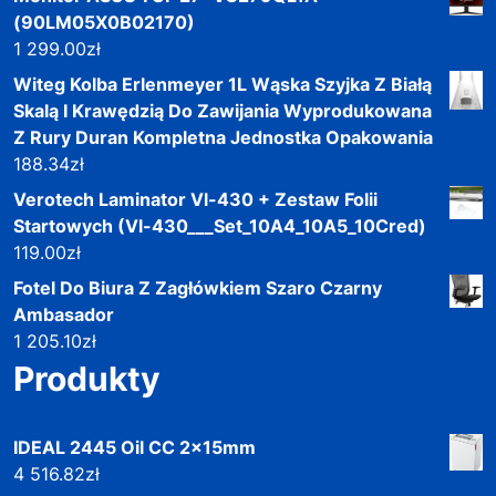
(90LM05X0B02170)
1 299.00
zł
Witeg Kolba Erlenmeyer 1L Wąska Szyjka Z Białą
Skalą I Krawędzią Do Zawijania Wyprodukowana
Z Rury Duran Kompletna Jednostka Opakowania
188.34
zł
Verotech Laminator Vl-430 + Zestaw Folii
Startowych (Vl-430___Set_10A4_10A5_10Cred)
119.00
zł
Fotel Do Biura Z Zagłówkiem Szaro Czarny
Ambasador
1 205.10
zł
Produkty
IDEAL 2445 Oil CC 2x15mm
4 516.82
zł