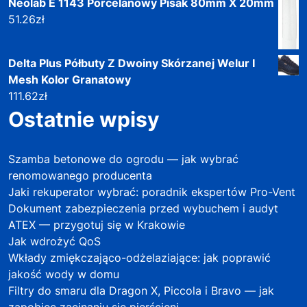
Neolab E 1143 Porcelanowy Pisak 80mm X 20mm
51.26
zł
Delta Plus Półbuty Z Dwoiny Skórzanej Welur I
Mesh Kolor Granatowy
111.62
zł
Ostatnie wpisy
Szamba betonowe do ogrodu — jak wybrać
renomowanego producenta
Jaki rekuperator wybrać: poradnik ekspertów Pro-Vent
Dokument zabezpieczenia przed wybuchem i audyt
ATEX — przygotuj się w Krakowie
Jak wdrożyć QoS
Wkłady zmiękczająco-odżelaziające: jak poprawić
jakość wody w domu
Filtry do smaru dla Dragon X, Piccola i Bravo — jak
zapobiec zacinaniu się pierścieni