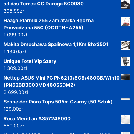
adidas Terrex CC Daroga BC0980
395.99
zł
Haaga Starmix 255 Zamiatarka Ręczna
Prowadzona 55C (OOOTHHA255)
1 099.00
zł
Makita Dmuchawa Spalinowa 1,1Km Bhx2501
1 134.65
zł
Unique Fotel Vip Szary
1 309.00
zł
Nettop ASUS Mini PC PN62 i3/8GB/480GB/Win10
(PN62BB3003MD480SSDM2)
2 699.00
zł
Schneider Pióro Tops 505m Czarny (50 Sztuk)
129.00
zł
Roca Meridian A357248000
650.00
zł