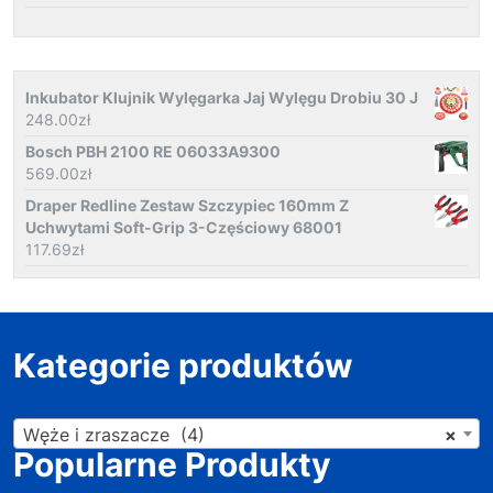
Inkubator Klujnik Wylęgarka Jaj Wylęgu Drobiu 30 J
248.00
zł
Bosch PBH 2100 RE 06033A9300
569.00
zł
Draper Redline Zestaw Szczypiec 160mm Z
Uchwytami Soft-Grip 3-Częściowy 68001
117.69
zł
Kategorie produktów
Węże i zraszacze (4)
×
Popularne Produkty