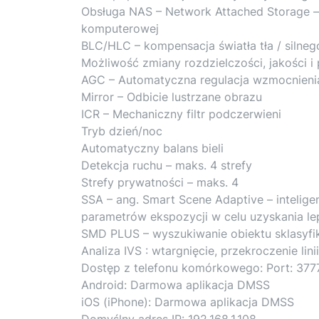
Obsługa NAS – Network Attached Storage –
komputerowej
BLC/HLC – kompensacja światła tła / silneg
Możliwość zmiany rozdzielczości, jakości i
AGC – Automatyczna regulacja wzmocnieni
Mirror – Odbicie lustrzane obrazu
ICR – Mechaniczny filtr podczerwieni
Tryb dzień/noc
Automatyczny balans bieli
Detekcja ruchu – maks. 4 strefy
Strefy prywatności – maks. 4
SSA – ang. Smart Scene Adaptive – intelig
parametrów ekspozycji w celu uzyskania l
SMD PLUS – wyszukiwanie obiektu sklasyfik
Analiza IVS : wtargnięcie, przekroczenie lini
Dostęp z telefonu komórkowego: Port: 377
Android: Darmowa aplikacja DMSS
iOS (iPhone): Darmowa aplikacja DMSS
Domyślny adres IP: 192.168.1.108