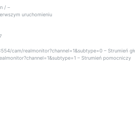
n / –
pierwszym uruchomieniu
7
08:554/cam/realmonitor?channel=1&subtype=0 – Strumień g
/realmonitor?channel=1&subtype=1 – Strumień pomocniczy