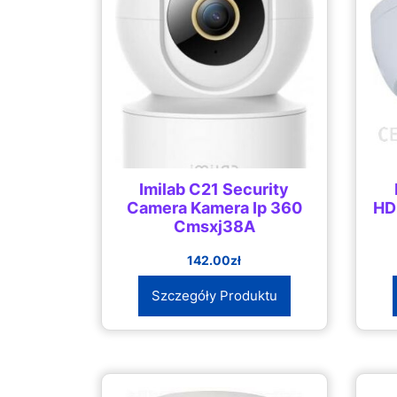
Imilab C21 Security
Camera Kamera Ip 360
HD
Cmsxj38A
142.00
zł
Szczegóły Produktu