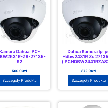
Kamera Dahua IPC-
Dahua Kamera Ip Ip
BW2531R-ZS-27135-
Hdbw2431R Zs 27135
S2
(IPCHDBW2441RZAS
569.00
zł
872.00
zł
Szczegóły Produktu
Szczegóły Produktu