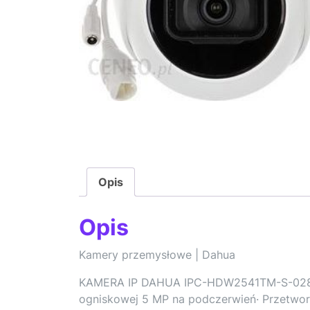
Opis
Opis
Kamery przemysłowe | Dahua
KAMERA IP DAHUA IPC-HDW2541TM-S-0280BN
ogniskowej 5 MP na podczerwień· Przetworn