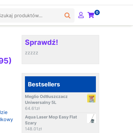
ukaj:
0
Sprawdź!
zzzzz
95)
Bestsellers
Meglio Odtłuszczacz
Uniwersalny 5L
64.61
zł
dzie
Aqua Laser Mop Easy Flat
dkowy
Szary
148.01
zł