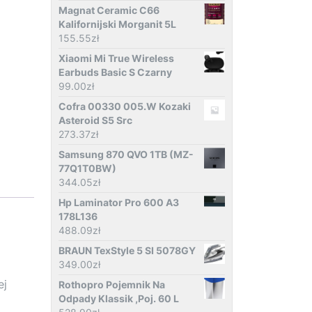
Magnat Ceramic C66
Kalifornijski Morganit 5L
155.55
zł
Xiaomi Mi True Wireless
Earbuds Basic S Czarny
99.00
zł
Cofra 00330 005.W Kozaki
Asteroid S5 Src
273.37
zł
Samsung 870 QVO 1TB (MZ-
77Q1T0BW)
344.05
zł
Hp Laminator Pro 600 A3
178L136
488.09
zł
BRAUN TexStyle 5 SI 5078GY
349.00
zł
ej
Rothopro Pojemnik Na
Odpady Klassik ,Poj. 60 L