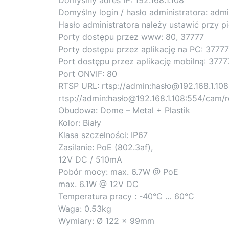
Domyślny login / hasło administratora: admi
Hasło administratora należy ustawić przy 
Porty dostępu przez www: 80, 37777
Porty dostępu przez aplikację na PC: 37777
Port dostępu przez aplikację mobilną: 3777
Port ONVIF: 80
RTSP URL: rtsp://admin:hasło@192.168.1.1
rtsp://admin:hasło@192.168.1.108:554/cam
Obudowa: Dome – Metal + Plastik
Kolor: Biały
Klasa szczelności: IP67
Zasilanie: PoE (802.3af),
12V DC / 510mA
Pobór mocy: max. 6.7W @ PoE
max. 6.1W @ 12V DC
Temperatura pracy : -40°C … 60°C
Waga: 0.53kg
Wymiary: Ø 122 x 99mm