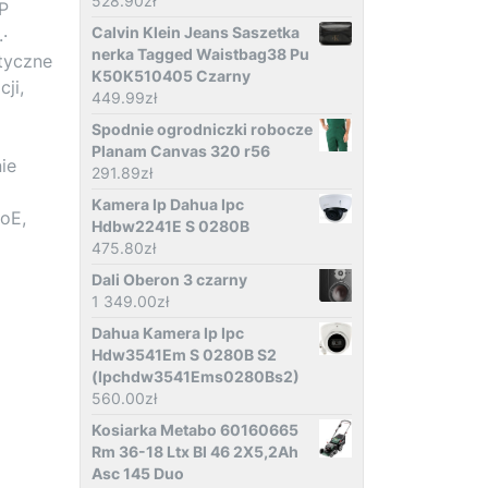
528.90
zł
MP
Calvin Klein Jeans Saszetka
·
nerka Tagged Waistbag38 Pu
tyczne
K50K510405 Czarny
ji,
449.99
zł
Spodnie ogrodniczki robocze
Planam Canvas 320 r56
ie
291.89
zł
Kamera Ip Dahua Ipc
oE,
Hdbw2241E S 0280B
475.80
zł
Dali Oberon 3 czarny
1 349.00
zł
Dahua Kamera Ip Ipc
Hdw3541Em S 0280B S2
(Ipchdw3541Ems0280Bs2)
560.00
zł
Kosiarka Metabo 60160665
Rm 36-18 Ltx Bl 46 2X5,2Ah
Asc 145 Duo