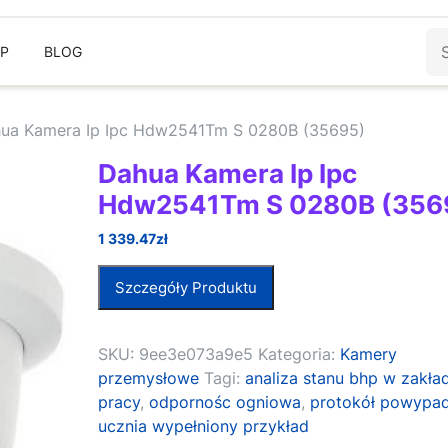
Sz
EP
BLOG
ua Kamera Ip Ipc Hdw2541Tm S 0280B (35695)
Dahua Kamera Ip Ipc
Hdw2541Tm S 0280B (356
1 339.47
zł
Szczegóły Produktu
SKU:
9ee3e073a9e5
Kategoria:
Kamery
przemysłowe
Tagi:
analiza stanu bhp w zakła
pracy
,
odpornośc ogniowa
,
protokół powypa
ucznia wypełniony przykład