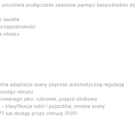
 umożliwia podłączenie zasobów pamięci bezpośrednio do 
o światła
 przepustowości
a obrazu
entna adaptacja sceny poprzez automatyczną regulację
epszego obrazu
owanego jako: człowiek, pojazd silnikowy
i – klasyfikacja ludzi i pojazdów, zmiana sceny
77 lub dostęp przez chmurę (P2P)