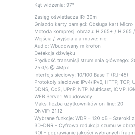
Kąt widzenia: 97°
Zasięg oświetlacza IR: 30m
Gniazdo karty pamięci: Obsługa kart Micro
Metoda kompresji obrazu: H.265+ / H.265 
Wejścia / wyjścia alarmowe: nie
Audio: Wbudowany mikrofon
Detekcja dźwięku
Prędkość transmisji strumienia głównego: 
25kl/s @ 4Mpx
Interfejs sieciowy: 10/100 Base-T (RJ-45)
Protokoły sieciowe: IPv4/IPv6, HTTP, TCP,
DDNS, QoS, UPnP, NTP, Multicast, ICMP, 
WEB Server: Wbudowany
Maks. liczba użytkowników on-line: 20
ONVIF: 21.12
Wybrane funkcje: WDR – 120 dB – Szeroki z
3D-DNR – Cyfrowa redukcja szumu w obraz
ROI – poprawianie jakości wybranych frag