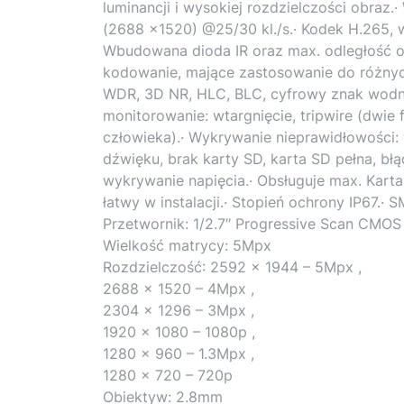
luminancji i wysokiej rozdzielczości obraz
(2688 x1520) @25/30 kl./s.· Kodek H.265, w
Wbudowana dioda IR oraz max. odległość o
kodowanie, mające zastosowanie do różnych
WDR, 3D NR, HLC, BLC, cyfrowy znak wodny,
monitorowanie: wtargnięcie, tripwire (dwie 
człowieka).· Wykrywanie nieprawidłowości:
dźwięku, brak karty SD, karta SD pełna, błąd 
wykrywanie napięcia.· Obsługuje max. Kart
łatwy w instalacji.· Stopień ochrony IP67.
Przetwornik: 1/2.7″ Progressive Scan CMOS
Wielkość matrycy: 5Mpx
Rozdzielczość: 2592 x 1944 – 5Mpx ,
2688 x 1520 – 4Mpx ,
2304 x 1296 – 3Mpx ,
1920 x 1080 – 1080p ,
1280 x 960 – 1.3Mpx ,
1280 x 720 – 720p
Obiektyw: 2.8mm