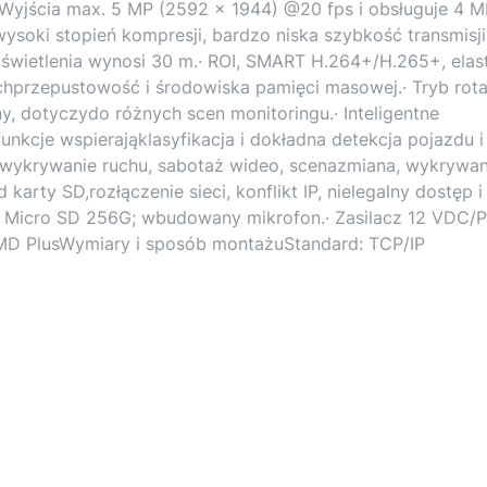
.· Wyjścia max. 5 MP (2592 × 1944) @20 fps i obsługuje 4 
ysoki stopień kompresji, bardzo niska szybkość transmisji.
świetlenia wynosi 30 m.· ROI, SMART H.264+/H.265+, elas
przepustowość i środowiska pamięci masowej.· Tryb rotac
 dotyczydo różnych scen monitoringu.· Inteligentne
funkcje wspierająklasyfikacja i dokładna detekcja pojazdu i
 wykrywanie ruchu, sabotaż wideo, scenazmiana, wykrywan
karty SD,rozłączenie sieci, konflikt IP, nielegalny dostęp i
a Micro SD 256G; wbudowany mikrofon.· Zasilacz 12 VDC/P
· SMD PlusWymiary i sposób montażuStandard: TCP/IP