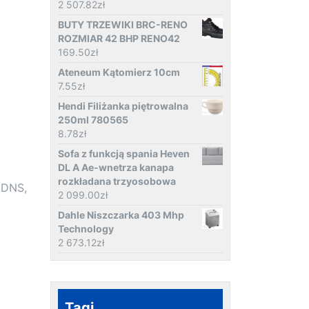
2 507.82
zł
BUTY TRZEWIKI BRC-RENO
ROZMIAR 42 BHP RENO42
169.50
zł
Ateneum Kątomierz 10cm
7.55
zł
Hendi Filiżanka piętrowalna
250ml 780565
8.78
zł
Sofa z funkcją spania Heven
DL A Ae-wnetrza kanapa
rozkładana trzyosobowa
 DNS,
2 099.00
zł
Dahle Niszczarka 403 Mhp
Technology
2 673.12
zł
Tagi