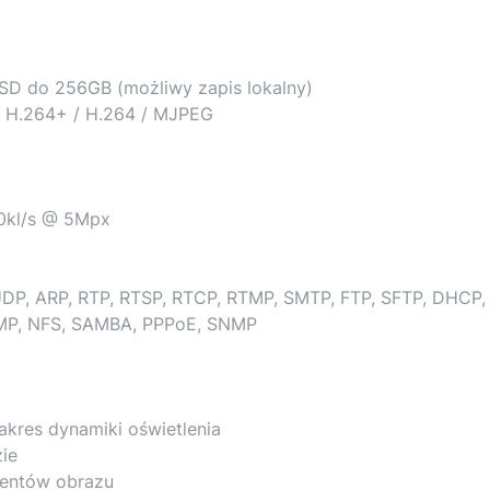
 SD do 256GB (możliwy zapis lokalny)
/ H.264+ / H.264 / MJPEG
20kl/s @ 5Mpx
 UDP, ARP, RTP, RTSP, RTCP, RTMP, SMTP, FTP, SFTP, DHCP,
IGMP, NFS, SAMBA, PPPoE, SNMP
akres dynamiki oświetlenia
ie
mentów obrazu