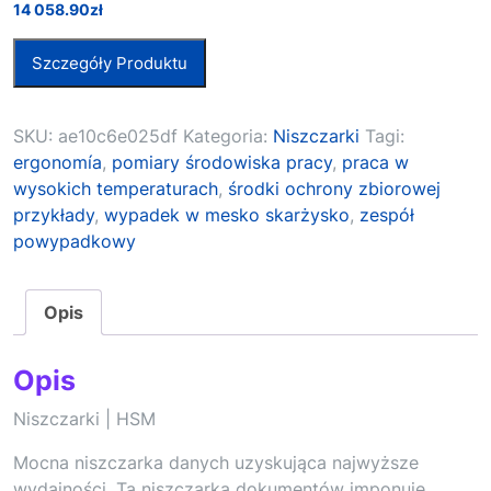
14 058.90
zł
Szczegóły Produktu
SKU:
ae10c6e025df
Kategoria:
Niszczarki
Tagi:
ergonomía
,
pomiary środowiska pracy
,
praca w
wysokich temperaturach
,
środki ochrony zbiorowej
przykłady
,
wypadek w mesko skarżysko
,
zespół
powypadkowy
Opis
Opis
Niszczarki | HSM
Mocna niszczarka danych uzyskująca najwyższe
wydajności. Ta niszczarka dokumentów imponuje