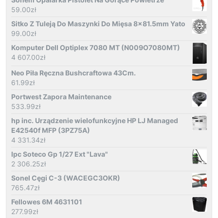
59.00
zł
Sitko Z Tuleją Do Maszynki Do Mięsa 8x81.5mm Yato
99.00
zł
Komputer Dell Optiplex 7080 MT (N009O7080MT)
4 607.00
zł
Neo Piła Ręczna Bushcraftowa 43Cm.
61.99
zł
Portwest Zapora Maintenance
533.99
zł
hp inc. Urządzenie wielofunkcyjne HP LJ Managed
E42540f MFP (3PZ75A)
4 331.34
zł
Ipc Soteco Gp 1/27 Ext "Lava"
2 306.25
zł
Sonel Cęgi C-3 (WACEGC3OKR)
765.47
zł
Fellowes 6M 4631101
277.99
zł