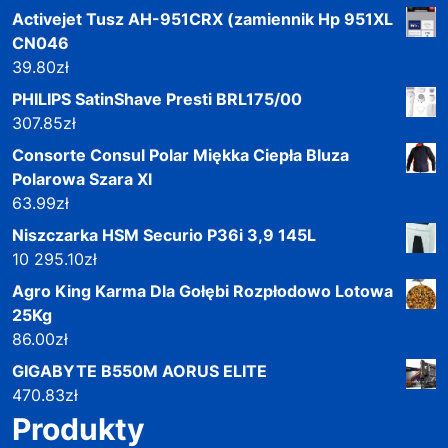
Activejet Tusz AH-951CRX (zamiennik Hp 951XL
CN046
39.80
zł
PHILIPS SatinShave Presti BRL175/00
307.85
zł
Consorte Consul Polar Miękka Ciepła Bluza
Polarowa Szara Xl
63.99
zł
Niszczarka HSM Securio P36i 3,9 145L
10 295.10
zł
Agro King Karma Dla Gołębi Rozpłodowo Lotowa
25Kg
86.00
zł
GIGABYTE B550M AORUS ELITE
470.83
zł
Produkty