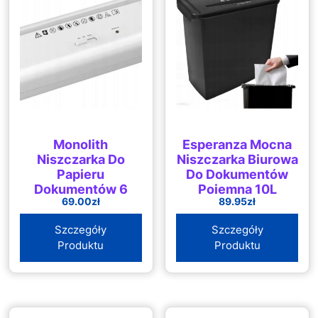
Monolith
Esperanza Mocna
Niszczarka Do
Niszczarka Biurowa
Papieru
Do Dokumentów
Dokumentów 6
Pojemna 10L
69.00
zł
89.95
zł
Kartek Nakładka
Szczegóły
Szczegóły
Produktu
Produktu