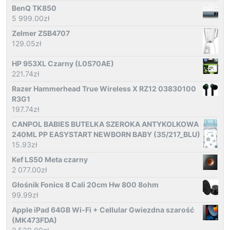
BenQ TK850
5 999.00
zł
Zelmer ZSB4707
129.05
zł
HP 953XL Czarny (L0S70AE)
221.74
zł
Razer Hammerhead True Wireless X RZ12 03830100
R3G1
197.74
zł
CANPOL BABIES BUTELKA SZEROKA ANTYKOLKOWA
240ML PP EASYSTART NEWBORN BABY (35/217_BLU)
15.93
zł
Kef LS50 Meta czarny
2 077.00
zł
Głośnik Fonics 8 Cali 20cm Hw 800 8ohm
99.99
zł
Apple iPad 64GB Wi-Fi + Cellular Gwiezdna szarość
(MK473FDA)