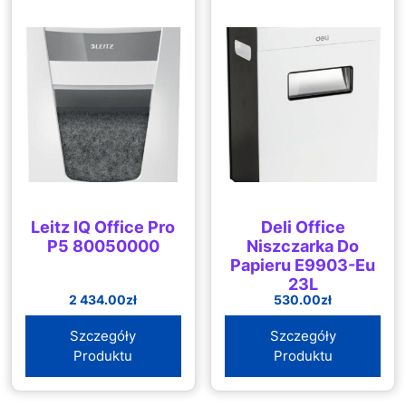
Leitz IQ Office Pro
Deli Office
P5 80050000
Niszczarka Do
Papieru E9903-Eu
23L
2 434.00
zł
530.00
zł
Szczegóły
Szczegóły
Produktu
Produktu