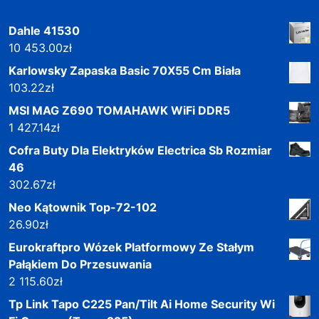
Dahle 41530
10 453.00
zł
Karlowsky Zapaska Basic 70X55 Cm Biała
103.22
zł
MSI MAG Z690 TOMAHAWK WiFi DDR5
1 427.14
zł
Cofra Buty Dla Elektryków Electrica Sb Rozmiar
46
302.67
zł
Neo Kątownik Top-72-102
26.90
zł
Eurokraftpro Wózek Platformowy Ze Stałym
Pałąkiem Do Przesuwania
2 115.60
zł
Tp Link Tapo C225 Pan/Tilt Ai Home Security Wi