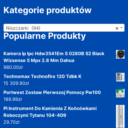
Kategorie produktów
Niszczarki (94)
×
Popularne Produkty
Kamera Ip Ipc Hdw3541Em S 0280B S2 Black
Wizsense 5 Mpx 2.8 Mm Dahua
980.00
zł
Technomax Technofire 120 Tdbk K
15 309.90
zł
Portwest Zestaw Pierwszej Pomocy Pw100
189.99
zł
Pl Instrument Do Kamienia Z Końcówkami
Roboczymi Tytanu 104-409
29.70
zł