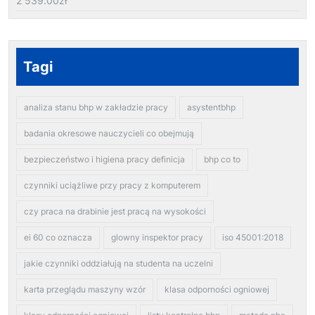
2 539.00
zł
Tagi
analiza stanu bhp w zakładzie pracy
asystentbhp
badania okresowe nauczycieli co obejmują
bezpieczeństwo i higiena pracy definicja
bhp co to
czynniki uciążliwe przy pracy z komputerem
czy praca na drabinie jest pracą na wysokości
ei 60 co oznacza
glowny inspektor pracy
iso 45001:2018
jakie czynniki oddziałują na studenta na uczelni
karta przeglądu maszyny wzór
klasa odporności ogniowej