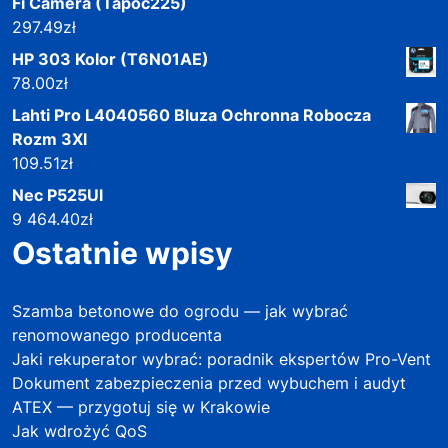
Fi Camera (Tapoc225)
297.49
zł
HP 303 Kolor (T6N01AE)
78.00
zł
Lahti Pro L4040560 Bluza Ochronna Robocza
Rozm 3Xl
109.51
zł
Nec P525Ul
9 464.40
zł
Ostatnie wpisy
Szamba betonowe do ogrodu — jak wybrać
renomowanego producenta
Jaki rekuperator wybrać: poradnik ekspertów Pro-Vent
Dokument zabezpieczenia przed wybuchem i audyt
ATEX — przygotuj się w Krakowie
Jak wdrożyć QoS