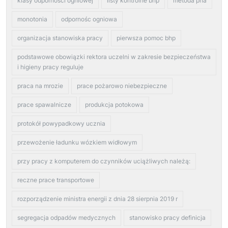
klasy odporności ogniowej
listy kontrolne bhp
metoda pha
monotonia
odpornośc ogniowa
organizacja stanowiska pracy
pierwsza pomoc bhp
podstawowe obowiązki rektora uczelni w zakresie bezpieczeństwa
i higieny pracy reguluje
praca na mrozie
prace pożarowo niebezpieczne
prace spawalnicze
produkcja potokowa
protokół powypadkowy ucznia
przewożenie ładunku wózkiem widłowym
przy pracy z komputerem do czynników uciążliwych należą:
reczne prace transportowe
rozporządzenie ministra energii z dnia 28 sierpnia 2019 r
segregacja odpadów medycznych
stanowisko pracy definicja