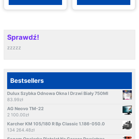
Sprawdź!
zzzzz
Bestsellers
Dulux Szybka Odnowa Okna I Drzwi Biały 750Ml
83.99
zł
AG Neovo TM-22
2 100.00
zł
Karcher KM 105/180 R Bp Classic 1.186-050.0
134 264.48
zł
Sonem Opalarka Pistolet Na Gorące Powietrze