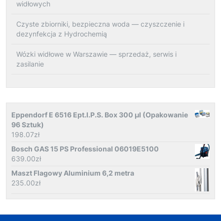
widłowych
Czyste zbiorniki, bezpieczna woda — czyszczenie i
dezynfekcja z Hydrochemią
Wózki widłowe w Warszawie — sprzedaż, serwis i
zasilanie
Eppendorf E 6516 Ept.I.P.S. Box 300 µl (Opakowanie
96 Sztuk)
198.07
zł
Bosch GAS 15 PS Professional 06019E5100
639.00
zł
Maszt Flagowy Aluminium 6,2 metra
235.00
zł