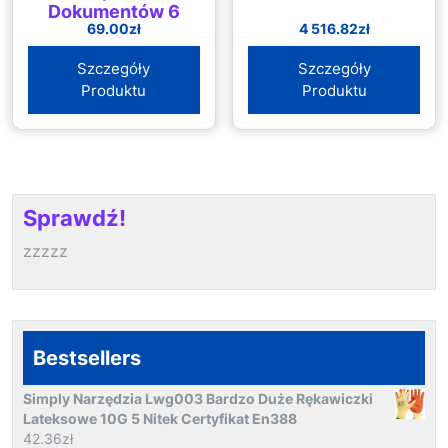
Dokumentów 6
69.00
zł
4 516.82
zł
Kartek Nakładka
Szczegóły
Szczegóły
Produktu
Produktu
Sprawdź!
zzzzz
Bestsellers
Simply Narzędzia Lwg003 Bardzo Duże Rękawiczki
Lateksowe 10G 5 Nitek Certyfikat En388
42.36
zł