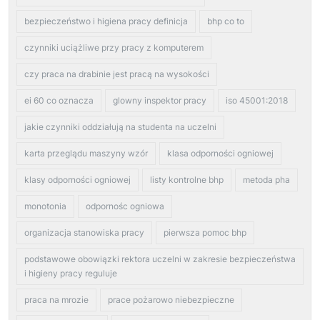
bezpieczeństwo i higiena pracy definicja
bhp co to
czynniki uciążliwe przy pracy z komputerem
czy praca na drabinie jest pracą na wysokości
ei 60 co oznacza
glowny inspektor pracy
iso 45001:2018
jakie czynniki oddziałują na studenta na uczelni
karta przeglądu maszyny wzór
klasa odporności ogniowej
klasy odporności ogniowej
listy kontrolne bhp
metoda pha
monotonia
odpornośc ogniowa
organizacja stanowiska pracy
pierwsza pomoc bhp
podstawowe obowiązki rektora uczelni w zakresie bezpieczeństwa
i higieny pracy reguluje
praca na mrozie
prace pożarowo niebezpieczne