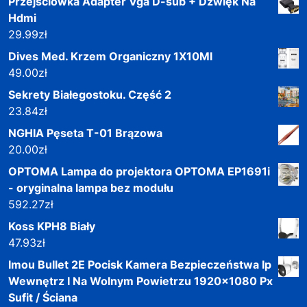
Przejściówka Adapter Vga D-sub + Dzwięk Na
Hdmi
29.99
zł
Dives Med. Krzem Organiczny 1X10Ml
49.00
zł
Sekrety Białegostoku. Część 2
23.84
zł
NGHIA Pęseta T-01 Brązowa
20.00
zł
OPTOMA Lampa do projektora OPTOMA EP1691i
- oryginalna lampa bez modułu
592.27
zł
Koss KPH8 Biały
47.93
zł
Imou Bullet 2E Pocisk Kamera Bezpieczeństwa Ip
Wewnętrz I Na Wolnym Powietrzu 1920x1080 Px
Sufit / Ściana