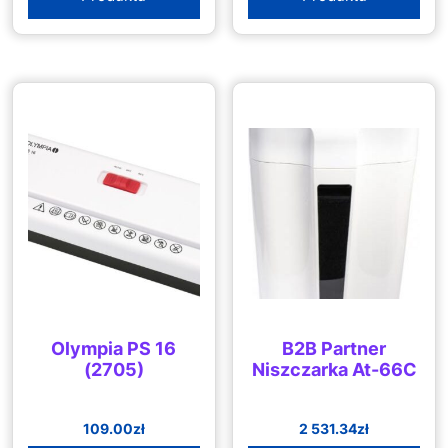
Olympia PS 16
B2B Partner
(2705)
Niszczarka At-66C
109.00
zł
2 531.34
zł