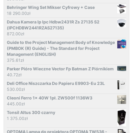
Behringer Wing Set Mikser Cyfrowy + Case
18 290.00
zł
Dahua Kamera Ip Ipc Hdbw2431R Zs 27135 S2
(IPCHDBW2441RZAS27135)
872.00
zł
Guide to the Project Management Body of Knowledge
(PMBOK (R) Guide) - The Standard for Project
Management (ENGLISH)
375.61
zł
Parker Pióro Wieczne Vector Fp Batman Z Piórnikiem
40.72
zł
Deli Office Niszczarka Do Papieru E9903-Eu 23L
530.00
zł
Cleoni Ferro 1x 40W 1pł. ZW500f 1136W3
445.00
zł
Tonsil Altus 300 czarny
1 375.00
zł
OPTOMA Lampa do projektora OPTOMA TW536 -