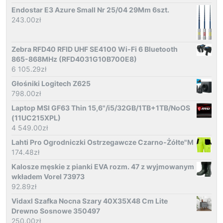
Endostar E3 Azure Small Nr 25/04 29Mm 6szt.
243.00
zł
Zebra RFD40 RFID UHF SE4100 Wi-Fi 6 Bluetooth
865-868MHz (RFD4031G10B700E8)
6 105.29
zł
Głośniki Logitech Z625
798.00
zł
Laptop MSI GF63 Thin 15,6"/i5/32GB/1TB+1TB/NoOS
(11UC215XPL)
4 549.00
zł
Lahti Pro Ogrodniczki Ostrzegawcze Czarno-Żółte"M
174.48
zł
Kalosze męskie z pianki EVA rozm. 47 z wyjmowanym
wkładem Vorel 73973
92.89
zł
Vidaxl Szafka Nocna Szary 40X35X48 Cm Lite
Drewno Sosnowe 350497
250.00
zł