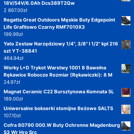
18V/54V/6.0Ah Dcs389T2Qw
2 867.00
zł
Regatta Great Outdoors Męskie Buty Edgepoint
Life Grafitowo Czarny RMF7010X3
199.99
zł
Yato Zestaw Narzędziowy 1/4", 3/8" I 1/2" kpl 216
szt YT-38841
464.94
zł
Worky L+D Trykot Warstwy 1001 8 Bawełna
Rękawice Robocze Rozmiar (Rękawiczki): 8 M
24.97
zł
Magnat Ceramic C22 Bursztynowa Komnata 5L
189.00
zł
Uniwersalne bokserki stomijne Beżowe SALTS
107.10
zł
Cofra 80790 000.W Buty Ochronne Magdenburg
S3 Wr Hro Src