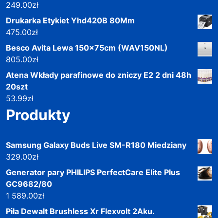
249.00
zł
Drukarka Etykiet Yhd420B 80Mm
475.00
zł
Besco Avita Lewa 150x75cm (WAV150NL)
805.00
zł
Atena Wkłady parafinowe do zniczy E2 2 dni 48h
20szt
53.99
zł
Produkty
Samsung Galaxy Buds Live SM-R180 Miedziany
329.00
zł
Generator pary PHILIPS PerfectCare Elite Plus
GC9682/80
1 589.00
zł
Piła Dewalt Brushless Xr Flexvolt 2Aku.