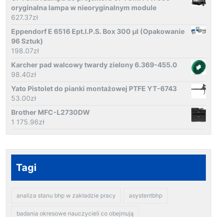
oryginalna lampa w nieoryginalnym module
627.37
zł
Eppendorf E 6516 Ept.I.P.S. Box 300 µl (Opakowanie
96 Sztuk)
198.07
zł
Karcher pad walcowy twardy zielony 6.369-455.0
98.40
zł
Yato Pistolet do pianki montażowej PTFE YT-6743
53.00
zł
Brother MFC-L2730DW
1 175.96
zł
Tagi
analiza stanu bhp w zakładzie pracy
asystentbhp
badania okresowe nauczycieli co obejmują