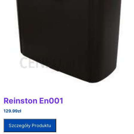
Reinston En001
129.99
zł
Szczegóły Produktu