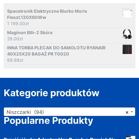
Spacetronik Elektryczne Biurko Moris
Fleszt.120X60Ww
1 199.00
zł
Maginon Bth-2 Skóra
29.00
zł
INNA TORBA PLECAK DO SAMOLOTU RYANAIR
40X25X20 BAGAŻ PR T0020
69.88
zł
Kategorie produktów
Niszczarki (94)
×
Popularne Produkty