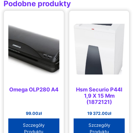
Podobne produkty
Omega OLP280 A4
Hsm Securio P44I
1,9 X 15 Mm
(1872121)
99.00
zł
19 372.00
zł
Szczegóły
Szczegóły
Produktu
Produktu