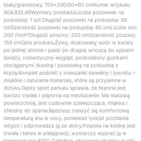
biały/granatowy, 150×200/50×60 cmNumer artykułu:
904.932.86Wymiary produktuLiczba poszewek na
poduszkę: 1 szt.Długość poszewki na poduszkę: 50
cmSzerokość poszewki na poduszkę: 60 cmLiczba nici:
200 /inch²Długość poszwy: 200 cmSzerokość poszwy:
150 cmOpis produktuŻywy, drukowany wzór w kwiaty
po jednej stronie i paski po drugiej wnoszą do sypialni
świeży, romantyczny wygląd, podkreślony guzikami
obciąganymi tkaniną i poszewką na poduszkę z
kryzą.Komplet pościeli z mieszanki bawełny i lyocellu –
miękkie i naturalne materiały, które są przyjemne w
dotyku.Gęsty splot perkalu sprawia, że tkanina jest
bardzo trwała i odporna na mechacenie. Ma matową
powierzchnię, jest cudownie szeleszcząca, miękka i
chłodny do spania.Będziesz cieszyć się komfortową
temperaturą snu w nocy, ponieważ lyocell pochłania
wilgoć i odprowadza ją ze skóry.Poszwa na kołdrę jest
trwała i łatwa w pielęgnacji, wystarczy wyprać ją w
temperaturze 60°C.Ozdobne, obciągane tkaniną guziki,