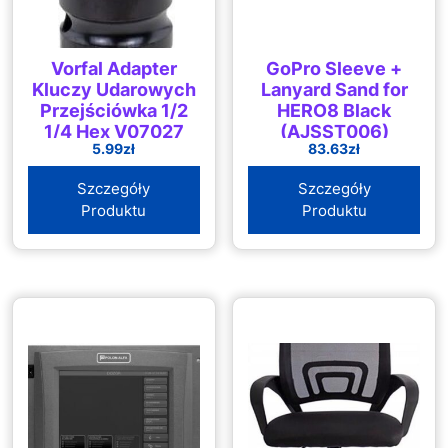
Vorfal Adapter
GoPro Sleeve +
Kluczy Udarowych
Lanyard Sand for
Przejściówka 1/2
HERO8 Black
1/4 Hex V07027
(AJSST006)
5.99
zł
83.63
zł
Szczegóły
Szczegóły
Produktu
Produktu