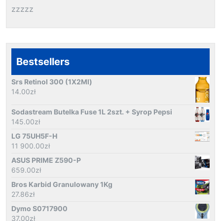
zzzzz
Bestsellers
Srs Retinol 300 (1X2Ml)
14.00
zł
Sodastream Butelka Fuse 1L 2szt. + Syrop Pepsi
145.00
zł
LG 75UH5F-H
11 900.00
zł
ASUS PRIME Z590-P
659.00
zł
Bros Karbid Granulowany 1Kg
27.86
zł
Dymo S0717900
37.00
zł