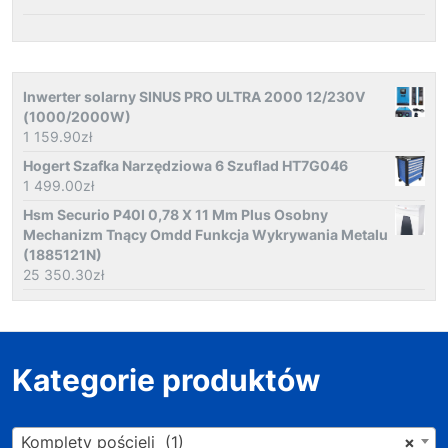
Inwerter solarny SINUS PRO ULTRA 2000 12/230V
(1000/2000W)
1 159.90
zł
Hogert Szafka Narzędziowa 6 Szuflad HT7G046
1 499.00
zł
Hsm Securio P40I 0,78 X 11 Mm Plus Osobny
Mechanizm Tnący Omdd Funkcja Wykrywania Metalu
(1885121N)
25 350.30
zł
Kategorie produktów
Komplety pościeli (1)
×