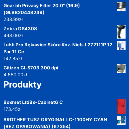
Gearlab Privacy Filter 20.0" (16:9)
(GLBB20443249)
233.99
zł
Zebra DS4308
493.00
zł
Lahti Pro Rękawice Skóra Koz. Nieb. L272111P 12
Par 11 Ce
142.85
zł
Citizen Cl-S703 300 dpi
4 550.00
zł
Produkty
Boxmet LtdBx-Cabinet6 C
173.45
zł
BROTHER TUSZ ORYGINAŁ LC-1100HY CYAN
(BEZ OPAKOWANIA) (67354)