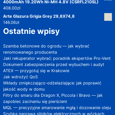
4000mAh 19.20Wh Ni-MH 4.8V (CSRFL210SL)
408.00
zł
Arte Glazura Grigia Grey 29,8X74,8
146.06
zł
Ostatnie wpisy
Szamba betonowe do ogrodu — jak wybrać
renomowanego producenta
Jaki rekuperator wybrać: poradnik ekspertów Pro-Vent
Dokument zabezpieczenia przed wybuchem i audyt
ATEX — przygotuj się w Krakowie
Jak wdrożyć QoS
Wkłady zmiękczająco-odżelaziające: jak poprawić
jakość wody w domu
Filtry do smaru dla Dragon X, Piccola i Bravo — jak
zapobiec zacinaniu się pierścieni
MQL — precyzyjne smarowanie mgłą i dozowanie oleju
Szybka naprawa silników elektrycznych w wózkach