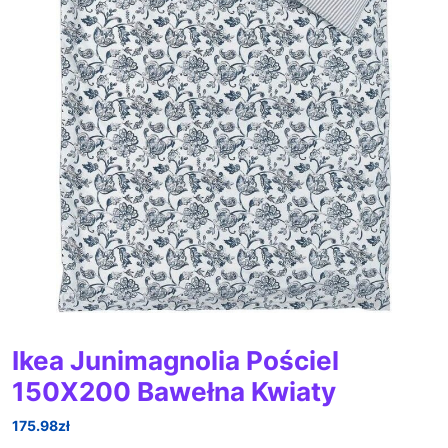
Ikea Junimagnolia Pościel
150X200 Bawełna Kwiaty
175.98
zł