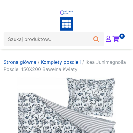
Skip
to
content
Szukaj:
0
Strona główna
/
Komplety pościeli
/ Ikea Junimagnolia
Pościel 150X200 Bawełna Kwiaty