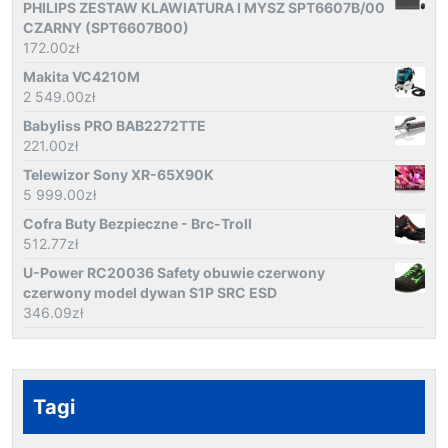
PHILIPS ZESTAW KLAWIATURA I MYSZ SPT6607B/00
CZARNY (SPT6607B00)
172.00
zł
Makita VC4210M
2 549.00
zł
Babyliss PRO BAB2272TTE
221.00
zł
Telewizor Sony XR-65X90K
5 999.00
zł
Cofra Buty Bezpieczne - Brc-Troll
512.77
zł
U-Power RC20036 Safety obuwie czerwony
czerwony model dywan S1P SRC ESD
346.09
zł
Tagi