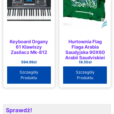
Keyboard Organy
Hurtownia Flag
61 Klawiszy
Flaga Arabia
Zasilacz Mk-812
Saudyjska 90X60
Arabii Saudyjskiej
594.99
zł
18.50
zł
Szczegóły
Szczegóły
Produktu
Produktu
Sprawdź!