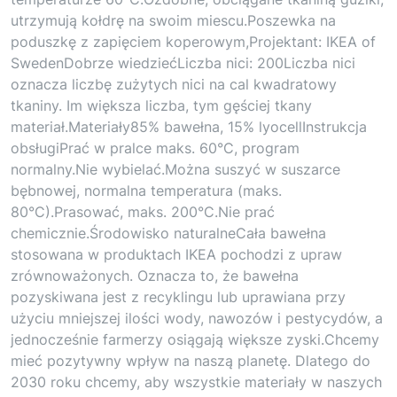
utrzymują kołdrę na swoim miescu.Poszewka na
poduszkę z zapięciem koperowym,Projektant: IKEA of
SwedenDobrze wiedziećLiczba nici: 200Liczba nici
oznacza liczbę zużytych nici na cal kwadratowy
tkaniny. Im większa liczba, tym gęściej tkany
materiał.Materiały85% bawełna, 15% lyocellInstrukcja
obsługiPrać w pralce maks. 60°C, program
normalny.Nie wybielać.Można suszyć w suszarce
bębnowej, normalna temperatura (maks.
80°C).Prasować, maks. 200°C.Nie prać
chemicznie.Środowisko naturalneCała bawełna
stosowana w produktach IKEA pochodzi z upraw
zrównoważonych. Oznacza to, że bawełna
pozyskiwana jest z recyklingu lub uprawiana przy
użyciu mniejszej ilości wody, nawozów i pestycydów, a
jednocześnie farmerzy osiągają większe zyski.Chcemy
mieć pozytywny wpływ na naszą planetę. Dlatego do
2030 roku chcemy, aby wszystkie materiały w naszych