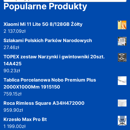
Popularne Produkty
Xiaomi Mi 11 Lite 5G 8/128GB Żółty
2 137.09
zł
Szlakami Polskich Parków Narodowych
27.46
zł
TOPEX zestaw Narzynki i gwintowniki 20szt.
14A425
90.23
zł
Tablica Porcelanowa Nobo Premium Plus
2000X1000Mm 1915150
759.15
zł
Roca Rimless Square A34H472000
959.90
zł
Krzesło Max Pro Bt
1 199.00
zł