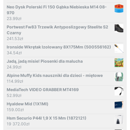
Neo Dysk Polerski Fi 150 Gąbka Niebieska M14 08-
970
23.99
zł
Portwest Fw83 Trzewik Antyposlizgowy Steelite S2
Czarny
241.53
zł
Ironside Wkrętak Izolowany 8X175Mm (500556162)
34.54
zł
Jadą, jadą misie! Piosenki dla malucha
24.99
zł
Alpine Muffy Kids nauszniki dla dzieci - miętowe
114.99
zł
MediaTech VIDEO GRABBER MT4169
52.99
zł
Hyaldew Mid (1X1Ml)
159.00
zł
Hsm Securio P44I 1,9 X 15 Mm (1872121)
19 372.00
zł