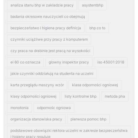
analiza stanu bhp w zakładzie pracy
asystentbhp
badania okresowe nauczycieli co obejmują
bezpieczeństwo i higiena pracy definicja
bhp co to
czynniki uciążliwe przy pracy z komputerem
czy praca na drabinie jest pracą na wysokości
ei 60 co oznacza
glowny inspektor pracy
iso 45001:2018
jakie czynniki oddziałują na studenta na uczelni
karta przeglądu maszyny wzór
klasa odporności ogniowej
klasy odporności ogniowej
listy kontrolne bhp
metoda pha
monotonia
odpornośc ogniowa
organizacja stanowiska pracy
pierwsza pomoc bhp
podstawowe obowiązki rektora uczelni w zakresie bezpieczeństwa
i higieny pracy reguluje