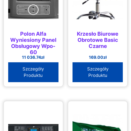
Polon Alfa
Krzesło Biurowe
Wyniesiony Panel
Obrotowe Basic
Obsługowy Wpo-
Czarne
60
11 036.74
zł
169.00
zł
Szczegóły
Szczegóły
Produktu
Produktu