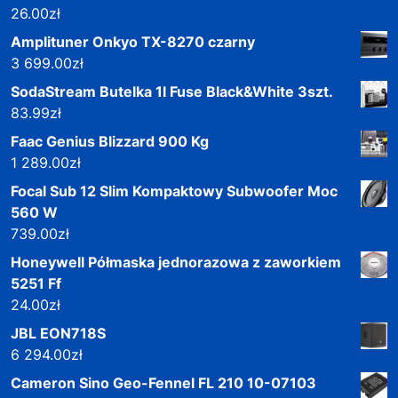
26.00
zł
Amplituner Onkyo TX-8270 czarny
3 699.00
zł
SodaStream Butelka 1l Fuse Black&White 3szt.
83.99
zł
Faac Genius Blizzard 900 Kg
1 289.00
zł
Focal Sub 12 Slim Kompaktowy Subwoofer Moc
560 W
739.00
zł
Honeywell Półmaska jednorazowa z zaworkiem
5251 Ff
24.00
zł
JBL EON718S
6 294.00
zł
Cameron Sino Geo-Fennel FL 210 10-07103