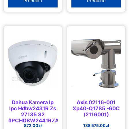
Produktu
Produktu
Dahua Kamera Ip
Axis 02116-001
Ipc Hdbw2431R Zs
Xp40-Q1785 -60C
27135 S2
(2116001)
(IPCHDBW2441RZAS27135)
872.00
zł
138 575.00
zł