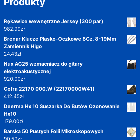
Produkty
Rękawice wewnętrzne Jersey (300 par)
982.99
zł
Brenar Klucze Płasko-Oczkowe 8Cz. 8-19Mm
Zamiennik Higo
24.43
zł
Nux AC25 wzmacniacz do gitary
elektroakustycznej
920.00
zł
Cofra 22170 000.W (22170000W41)
412.45
zł
Deerma Hx 10 Suszarka Do Butów Ozonowanie
Hx10
179.00
zł
Barska 50 Pustych Folii Mikroskopowych
90.59
zł