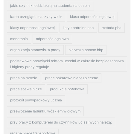
jakie czynniki oddziałują na studenta na uczelni
karta przeglądu maszyny wzór
klasa odporności ogniowej
klasy odporności ogniowej
listy kontrolne bhp
metoda pha
monotonia
odpornośc ogniowa
organizacja stanowiska pracy
pierwsza pomoc bhp
podstawowe obowiązki rektora uczelni w zakresie bezpieczeństwa
i higieny pracy reguluje
praca na mrozie
prace pożarowo niebezpieczne
prace spawalnicze
produkcja potokowa
protokół powypadkowy ucznia
przewożenie ładunku wózkiem widłowym
przy pracy z komputerem do czynników uciążliwych należą:
reczne prace transportowe