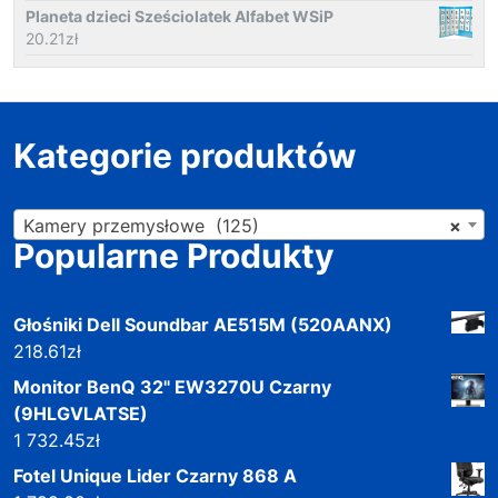
Planeta dzieci Sześciolatek Alfabet WSiP
20.21
zł
Kategorie produktów
Kamery przemysłowe (125)
×
Popularne Produkty
Głośniki Dell Soundbar AE515M (520AANX)
218.61
zł
Monitor BenQ 32" EW3270U Czarny
(9HLGVLATSE)
1 732.45
zł
Fotel Unique Lider Czarny 868 A