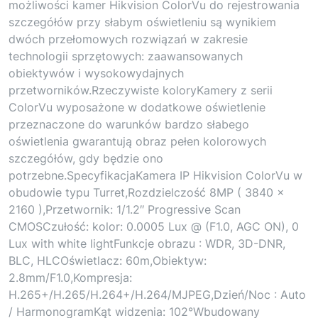
możliwości kamer Hikvision ColorVu do rejestrowania
szczegółów przy słabym oświetleniu są wynikiem
dwóch przełomowych rozwiązań w zakresie
technologii sprzętowych: zaawansowanych
obiektywów i wysokowydajnych
przetworników.Rzeczywiste koloryKamery z serii
ColorVu wyposażone w dodatkowe oświetlenie
przeznaczone do warunków bardzo słabego
oświetlenia gwarantują obraz pełen kolorowych
szczegółów, gdy będzie ono
potrzebne.SpecyfikacjaKamera IP Hikvision ColorVu w
obudowie typu Turret,Rozdzielczość 8MP ( 3840 ×
2160 ),Przetwornik: 1/1.2″ Progressive Scan
CMOSCzułość: kolor: 0.0005 Lux @ (F1.0, AGC ON), 0
Lux with white lightFunkcje obrazu : WDR, 3D-DNR,
BLC, HLCOświetlacz: 60m,Obiektyw:
2.8mm/F1.0,Kompresja:
H.265+/H.265/H.264+/H.264/MJPEG,Dzień/Noc : Auto
/ HarmonogramKąt widzenia: 102°Wbudowany