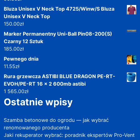
Bluza Unisex V Neck Top 4725/Winw/S Bluza
Unisex V Neck Top
150.00
zł
Marker Permanentny Uni-Ball Pin08-200(S)
Czarny 12 Sztuk
185.00
zł
Pewnego dnia
11.55
zł
Rura grzewcza ASTIBI BLUE DRAGON PE-RT-
EVOH/PE-RT 16 x 2 600mb astibi
1 565.00
zł
Ostatnie wpisy
Szamba betonowe do ogrodu — jak wybrać
renomowanego producenta
Jaki rekuperator wybrać: poradnik ekspertów Pro-Vent