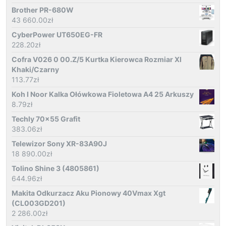
Brother PR-680W
43 660.00
zł
CyberPower UT650EG-FR
228.20
zł
Cofra V026 0 00.Z/5 Kurtka Kierowca Rozmiar Xl
Khaki/Czarny
113.77
zł
Koh I Noor Kalka Ołówkowa Fioletowa A4 25 Arkuszy
8.79
zł
Techly 70x55 Grafit
383.06
zł
Telewizor Sony XR-83A90J
18 890.00
zł
Tolino Shine 3 (4805861)
644.96
zł
Makita Odkurzacz Aku Pionowy 40Vmax Xgt
(CL003GD201)
2 286.00
zł