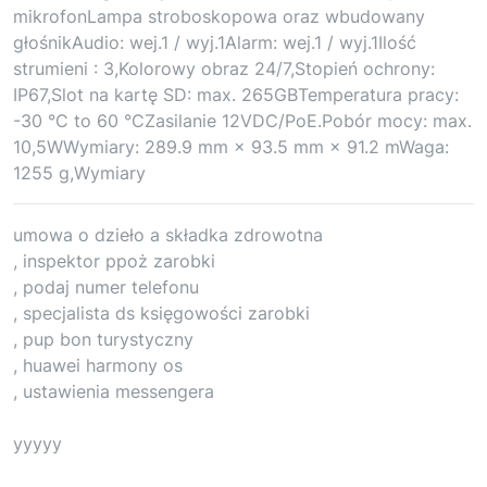
mikrofonLampa stroboskopowa oraz wbudowany
głośnikAudio: wej.1 / wyj.1Alarm: wej.1 / wyj.1Ilość
strumieni : 3,Kolorowy obraz 24/7,Stopień ochrony:
IP67,Slot na kartę SD: max. 265GBTemperatura pracy:
-30 °C to 60 °CZasilanie 12VDC/PoE.Pobór mocy: max.
10,5WWymiary: 289.9 mm × 93.5 mm × 91.2 mWaga:
1255 g,Wymiary
umowa o dzieło a składka zdrowotna
, inspektor ppoż zarobki
, podaj numer telefonu
, specjalista ds księgowości zarobki
, pup bon turystyczny
, huawei harmony os
, ustawienia messengera
yyyyy