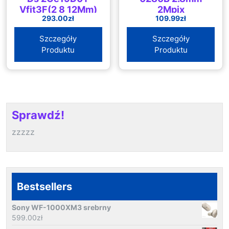
Vfit3F(2 8 12Mm)
2Mpix
293.00
zł
109.99
zł
(C) 1080P 2 7 13
5 Mm
Szczegóły
Szczegóły
(DS2CE19D0TVFIT3F2)
Produktu
Produktu
Sprawdź!
zzzzz
Bestsellers
Sony WF-1000XM3 srebrny
599.00
zł