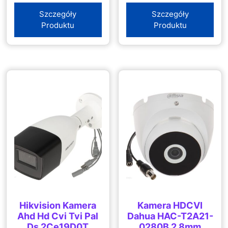
Szczegóły
Szczegóły
Produktu
Produktu
Hikvision Kamera
Kamera HDCVI
Ahd Hd Cvi Tvi Pal
Dahua HAC-T2A21-
Ds 2Ce19D0T
0280B 2.8mm