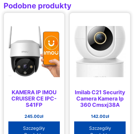
Podobne produkty
KAMERA IP IMOU
Imilab C21 Security
CRUISER CE IPC-
Camera Kamera Ip
S41FP
360 Cmsxj38A
245.00
zł
142.00
zł
Szczegóły
Szczegóły