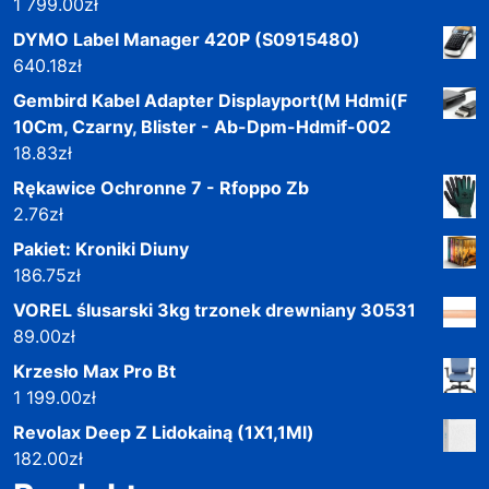
1 799.00
zł
DYMO Label Manager 420P (S0915480)
640.18
zł
Gembird Kabel Adapter Displayport(M Hdmi(F
10Cm, Czarny, Blister - Ab-Dpm-Hdmif-002
18.83
zł
Rękawice Ochronne 7 - Rfoppo Zb
2.76
zł
Pakiet: Kroniki Diuny
186.75
zł
VOREL ślusarski 3kg trzonek drewniany 30531
89.00
zł
Krzesło Max Pro Bt
1 199.00
zł
Revolax Deep Z Lidokainą (1X1,1Ml)
182.00
zł