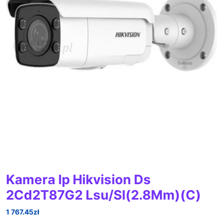
Kamera Ip Hikvision Ds
2Cd2T87G2 Lsu/Sl(2.8Mm)(C)
1 767.45
zł