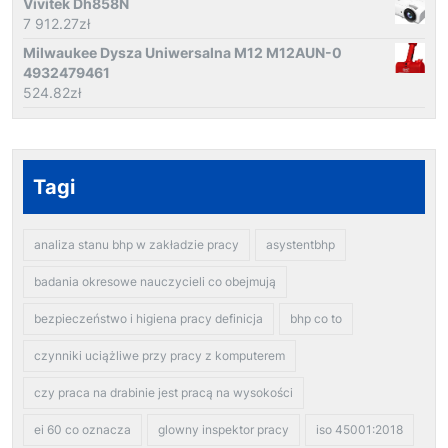
Vivitek Dh858N
7 912.27
zł
Milwaukee Dysza Uniwersalna M12 M12AUN-0
4932479461
524.82
zł
Tagi
analiza stanu bhp w zakładzie pracy
asystentbhp
badania okresowe nauczycieli co obejmują
bezpieczeństwo i higiena pracy definicja
bhp co to
czynniki uciążliwe przy pracy z komputerem
czy praca na drabinie jest pracą na wysokości
ei 60 co oznacza
glowny inspektor pracy
iso 45001:2018