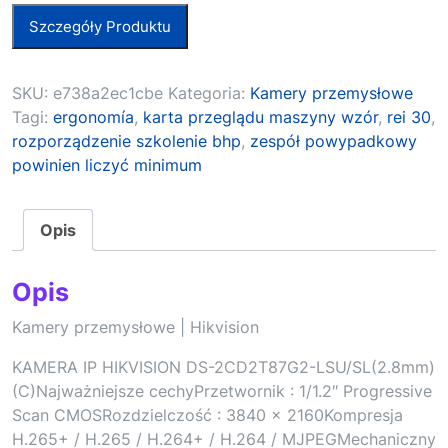
Szczegóły Produktu
SKU:
e738a2ec1cbe
Kategoria:
Kamery przemysłowe
Tagi:
ergonomía
,
karta przeglądu maszyny wzór
,
rei 30
,
rozporządzenie szkolenie bhp
,
zespół powypadkowy
powinien liczyć minimum
Opis
Opis
Kamery przemysłowe | Hikvision
KAMERA IP HIKVISION DS-2CD2T87G2-LSU/SL(2.8mm)
(C)Najważniejsze cechyPrzetwornik : 1/1.2″ Progressive
Scan CMOSRozdzielczość : 3840 × 2160Kompresja
H.265+ / H.265 / H.264+ / H.264 / MJPEGMechaniczny