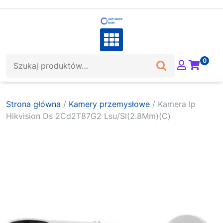
Skip
to
content
Szukaj:
0
Strona główna
/
Kamery przemysłowe
/ Kamera Ip
Hikvision Ds 2Cd2T87G2 Lsu/Sl(2.8Mm)(C)