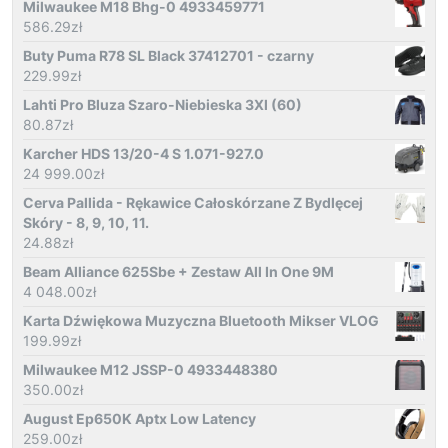
Milwaukee M18 Bhg-0 4933459771
586.29
zł
Buty Puma R78 SL Black 37412701 - czarny
229.99
zł
Lahti Pro Bluza Szaro-Niebieska 3Xl (60)
80.87
zł
Karcher HDS 13/20-4 S 1.071-927.0
24 999.00
zł
Cerva Pallida - Rękawice Całoskórzane Z Bydlęcej
Skóry - 8, 9, 10, 11.
24.88
zł
Beam Alliance 625Sbe + Zestaw All In One 9M
4 048.00
zł
Karta Dźwiękowa Muzyczna Bluetooth Mikser VLOG
199.99
zł
Milwaukee M12 JSSP-0 4933448380
350.00
zł
August Ep650K Aptx Low Latency
259.00
zł