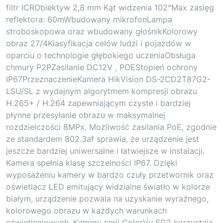
filtr ICRObiektyw 2,8 mm Kąt widzenia 102°Max zasięg
reflektora: 60mWbudowany mikrofonLampa
stroboskopowa oraz wbudowany głośnikKolorowy
obraz 27/4Klasyfikacja celów ludzi i pojazdów w
oparciu o technologie głębokiego uczeniaObsługa
chmury P2PZasilanie DC12V , POEStopień ochrony
IP67PrzeznaczenieKamera HikVision DS-2CD2T87G2-
LSU/SL z wydajnym algorytmem kompresji obrazu
H.265+ / H.264 zapewniającym czyste i bardziej
płynne przesyłanie obrazu w maksymalnej
rozdzielczości 8MPx. Możliwość zasilania PoE, zgodnie
ze standardem 802.3af sprawia, że urządzenie jest
jeszcze bardziej uniwersalne i łatwiejsze w instalacji.
Kamera spełnia klasę szczelności IP67. Dzięki
wyposażeniu kamery w bardzo czuły przetwornik oraz
oświetlacz LED emitujący widzialne światło w kolorze
białym, urządzenie pozwala na uzyskanie wyraźnego,
kolorowego obrazu w każdych warunkach
oświetleniowych. Kamery serii ColorVu SG2 korzystają