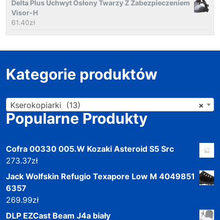
Delta Plus Uchwyt Osłony Twarzy Z Zabezpieczeniem
Visor-H
61.40
zł
Kategorie produktów
Kserokopiarki (13)
×
Popularne Produkty
Cofra 00330 005.W Kozaki Asteroid S5 Src
273.37
zł
Jack Wolfskin Refugio Texapore Low M 4049851
6357
269.99
zł
DLP EZCast Beam J4a biały