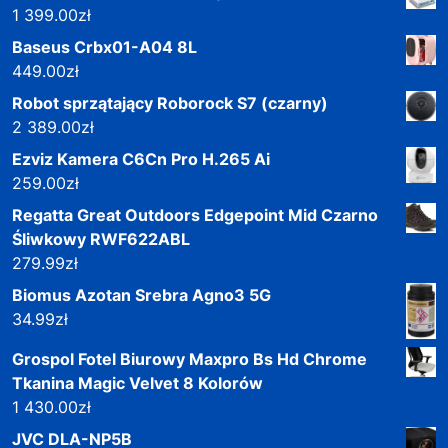
1 399.00
zł
Baseus Crbx01-A04 8L
449.00
zł
Robot sprzątający Roborock S7 (czarny)
2 389.00
zł
Ezviz Kamera C6Cn Pro H.265 Ai
259.00
zł
Regatta Great Outdoors Edgepoint Mid Czarno
Śliwkowy RWF622ABL
279.99
zł
Biomus Azotan Srebra Agno3 5G
34.99
zł
Grospol Fotel Biurowy Maxpro Bs Hd Chrome
Tkanina Magic Velvet 8 Kolorów
1 430.00
zł
JVC DLA-NP5B