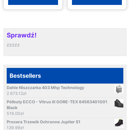
Sprawdź!
zzzzz
Bestsellers
Dahle Niszczarka 403 Mhp Technology
2 673.12
zł
Półbuty ECCO - Vitrus III GORE-TEX 64563401001
Black
519.00
zł
Procera Trzewik Ochronne Jupiter S1
139.99
zł