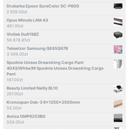
Drukarka Epson SureColor SC-P600
2 929.00
zł
Opus Minute LAM A3
461.00
zł
Vivitek Du6198Z
56 878.85
zł
Telewizor Samsung QE65Q67B
3 599.00
zł
Spodnie Unisex Drawstring Cargo Pant
4043/Whtw/M Spodnie Unisex Drawstring Cargo
Pant
167.00
zł
Beauty Limited Nailly BL10
297.00
zł
Kronospan Osb-3 6x1250x2500mm
55.00
zł
Amica OMP6253BG
559.00
zł