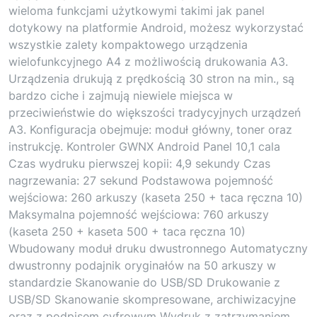
wieloma funkcjami użytkowymi takimi jak panel
dotykowy na platformie Android, możesz wykorzystać
wszystkie zalety kompaktowego urządzenia
wielofunkcyjnego A4 z możliwością drukowania A3.
Urządzenia drukują z prędkością 30 stron na min., są
bardzo ciche i zajmują niewiele miejsca w
przeciwieństwie do większości tradycyjnych urządzeń
A3. Konfiguracja obejmuje: moduł główny, toner oraz
instrukcję. Kontroler GWNX Android Panel 10,1 cala
Czas wydruku pierwszej kopii: 4,9 sekundy Czas
nagrzewania: 27 sekund Podstawowa pojemność
wejściowa: 260 arkuszy (kaseta 250 + taca ręczna 10)
Maksymalna pojemność wejściowa: 760 arkuszy
(kaseta 250 + kaseta 500 + taca ręczna 10)
Wbudowany moduł druku dwustronnego Automatyczny
dwustronny podajnik oryginałów na 50 arkuszy w
standardzie Skanowanie do USB/SD Drukowanie z
USB/SD Skanowanie skompresowane, archiwizacyjne
oraz z podpisem cyfrowym Wydruk z zatrzymaniem,