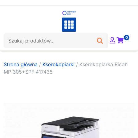
Skip
to
content
Szukaj:
0
Strona główna
/
Kserokopiarki
/ Kserokopiarka Ricoh
MP 305+SPF 417435