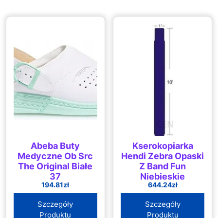
Abeba Buty
Kserokopiarka
Medyczne Ob Src
Hendi Zebra Opaski
The Original Białe
Z Band Fun
37
Niebieskie
194.81
zł
644.24
zł
25X254mm
Szczegóły
Szczegóły
Produktu
Produktu