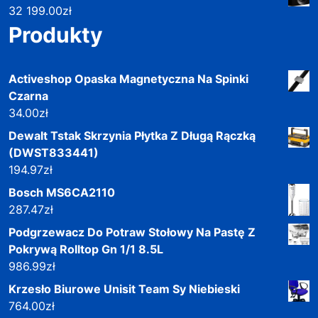
32 199.00
zł
Produkty
Activeshop Opaska Magnetyczna Na Spinki
Czarna
34.00
zł
Dewalt Tstak Skrzynia Płytka Z Długą Rączką
(DWST833441)
194.97
zł
Bosch MS6CA2110
287.47
zł
Podgrzewacz Do Potraw Stołowy Na Pastę Z
Pokrywą Rolltop Gn 1/1 8.5L
986.99
zł
Krzesło Biurowe Unisit Team Sy Niebieski
764.00
zł