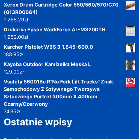
Xerox Drum Cartridge Color 550/560/570/C70
(013R00664)
1 258.29
zł
Drukarka Epson WorkForce AL-M320DTN
1 952.00
zł
Karcher Pistolet WBS 3 1.645-600.0
188.85
zł
Kayoba Outdoor Kamizelka Męska L
129.00
zł
Vsafety 56001Bc R"No Fork Lift Trucks" Znak
Samochodowy Z Sztywnego Tworzywa
Sztucznego Portret 300mm X 400mm
Czarny/Czerwony
74.35
zł
Ostatnie wpisy