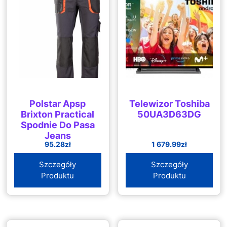
Polstar Apsp
Telewizor Toshiba
Brixton Practical
50UA3D63DG
Spodnie Do Pasa
Jeans
95.28
zł
1 679.99
zł
Bawełna/Spandex
340G/M2 290G/M2
Szczegóły
Szczegóły
260G/M2
Produktu
Produktu
Bawełna/Elastan
(98%/2%)
Grafit/Pomarańcz
50