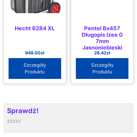
Hecht 6284 XL
Pentel Bx457
Długopis Izee 0
7mm
Jasnoniebieski
949.00
zł
26.42
zł
12szt.
Szczegóły
Szczegóły
Produktu
Produktu
Sprawdź!
zzzzz