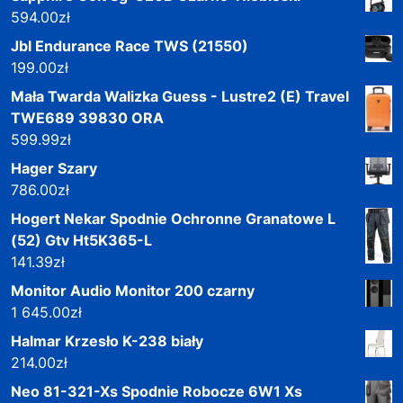
594.00
zł
Jbl Endurance Race TWS (21550)
199.00
zł
Mała Twarda Walizka Guess - Lustre2 (E) Travel
TWE689 39830 ORA
599.99
zł
Hager Szary
786.00
zł
Hogert Nekar Spodnie Ochronne Granatowe L
(52) Gtv Ht5K365-L
141.39
zł
Monitor Audio Monitor 200 czarny
1 645.00
zł
Halmar Krzesło K-238 biały
214.00
zł
Neo 81-321-Xs Spodnie Robocze 6W1 Xs