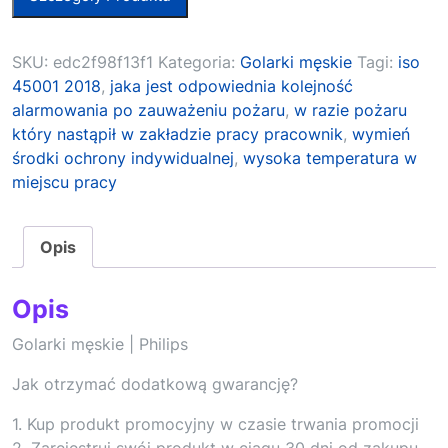
SKU:
edc2f98f13f1
Kategoria:
Golarki męskie
Tagi:
iso
45001 2018
,
jaka jest odpowiednia kolejność
alarmowania po zauważeniu pożaru
,
w razie pożaru
który nastąpił w zakładzie pracy pracownik
,
wymień
środki ochrony indywidualnej
,
wysoka temperatura w
miejscu pracy
Opis
Opis
Golarki męskie | Philips
Jak otrzymać dodatkową gwarancję?
1. Kup produkt promocyjny w czasie trwania promocji
2. Zarejestruj swój produkt w ciągu 30 dni od zakupu