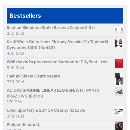
Bestsellers
Bastian Składane Stołki Barowe Zestaw 2 Szt
355.65
zł
Kraft&Dele Odkurzacz Piorący Ssawka Do Tapicerki
Dywanów 1400 (Kd482)
405.00
zł
Walizka duża poszerzana Samsonite CityBeat - red
899.00
zł
Hamax Siesta Czarnoszary
379.99
zł
ADIDAS SPODNIE LINEAR LEG BRN/WHT PANTS
BRAZOWY IB3599
179.99
zł
Uvex Sportstyle 224 Cv Czarny Różowe
378.50
zł
Pleban (E-book)