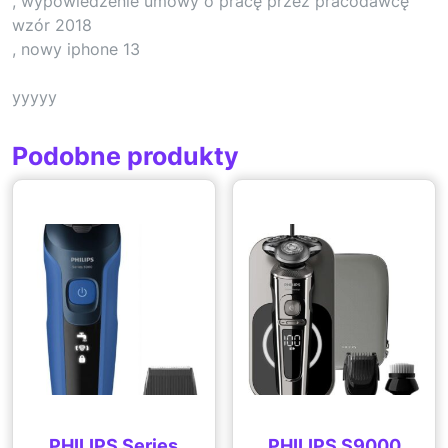
, wypowiedzenie umowy o pracę przez pracodawcę
wzór 2018
, nowy iphone 13
yyyyy
Podobne produkty
PHILIPS Series
PHILIPS S9000