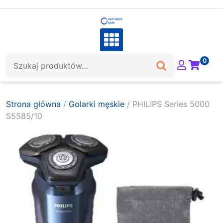
Skip
to
content
Szukaj:
0
Strona główna
/
Golarki męskie
/ PHILIPS Series 5000
S5585/10