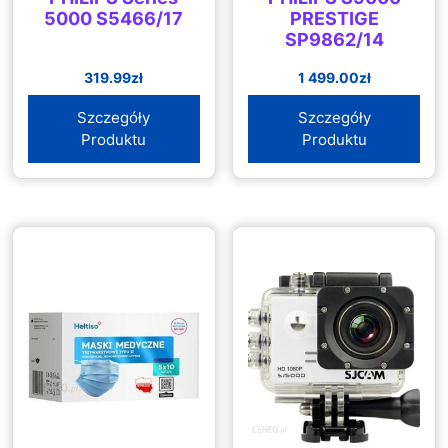
5000 S5466/17
PRESTIGE
SP9862/14
319.99
zł
1 499.00
zł
Szczegóły
Szczegóły
Produktu
Produktu