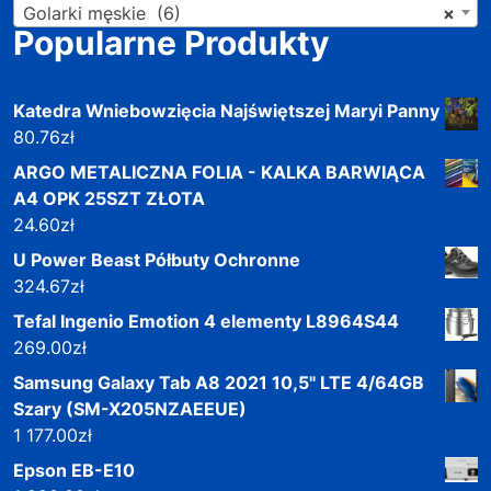
Golarki męskie (6)
×
Popularne Produkty
Katedra Wniebowzięcia Najświętszej Maryi Panny
80.76
zł
ARGO METALICZNA FOLIA - KALKA BARWIĄCA
A4 OPK 25SZT ZŁOTA
24.60
zł
U Power Beast Półbuty Ochronne
324.67
zł
Tefal Ingenio Emotion 4 elementy L8964S44
269.00
zł
Samsung Galaxy Tab A8 2021 10,5" LTE 4/64GB
Szary (SM-X205NZAEEUE)
1 177.00
zł
Epson EB-E10