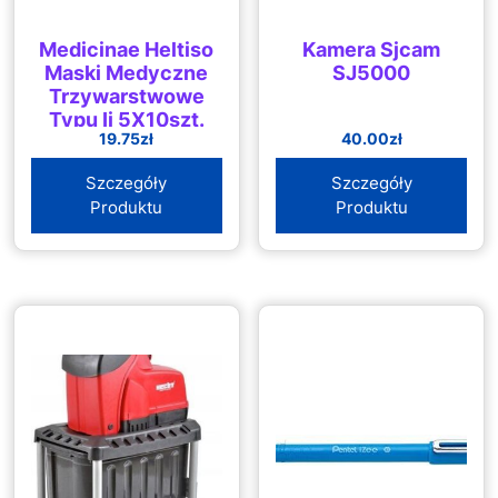
Medicinae Heltiso
Kamera Sjcam
Maski Medyczne
SJ5000
Trzywarstwowe
Typu Ii 5X10szt.
19.75
zł
40.00
zł
Szczegóły
Szczegóły
Produktu
Produktu