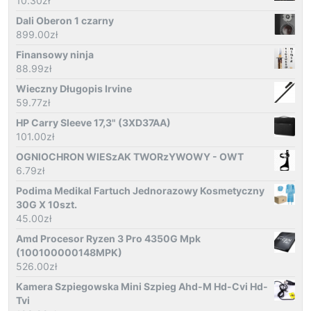
10.30
zł
Dali Oberon 1 czarny
899.00
zł
Finansowy ninja
88.99
zł
Wieczny Długopis Irvine
59.77
zł
HP Carry Sleeve 17,3" (3XD37AA)
101.00
zł
OGNIOCHRON WIESzAK TWORzYWOWY - OWT
6.79
zł
Podima Medikal Fartuch Jednorazowy Kosmetyczny
30G X 10szt.
45.00
zł
Amd Procesor Ryzen 3 Pro 4350G Mpk
(100100000148MPK)
526.00
zł
Kamera Szpiegowska Mini Szpieg Ahd-M Hd-Cvi Hd-
Tvi