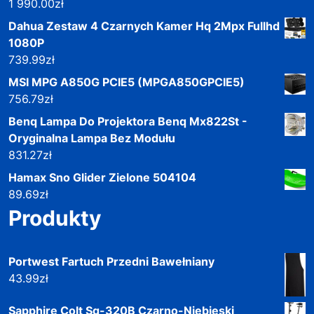
1 990.00
zł
Dahua Zestaw 4 Czarnych Kamer Hq 2Mpx Fullhd
1080P
739.99
zł
MSI MPG A850G PCIE5 (MPGA850GPCIE5)
756.79
zł
Benq Lampa Do Projektora Benq Mx822St -
Oryginalna Lampa Bez Modułu
831.27
zł
Hamax Sno Glider Zielone 504104
89.69
zł
Produkty
Portwest Fartuch Przedni Bawełniany
43.99
zł
Sapphire Colt Sg-320B Czarno-Niebieski