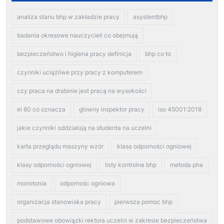
analiza stanu bhp w zakładzie pracy
asystentbhp
badania okresowe nauczycieli co obejmują
bezpieczeństwo i higiena pracy definicja
bhp co to
czynniki uciążliwe przy pracy z komputerem
czy praca na drabinie jest pracą na wysokości
ei 60 co oznacza
glowny inspektor pracy
iso 45001:2018
jakie czynniki oddziałują na studenta na uczelni
karta przeglądu maszyny wzór
klasa odporności ogniowej
klasy odporności ogniowej
listy kontrolne bhp
metoda pha
monotonia
odpornośc ogniowa
organizacja stanowiska pracy
pierwsza pomoc bhp
podstawowe obowiązki rektora uczelni w zakresie bezpieczeństwa