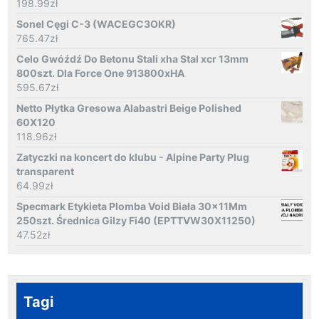
198.99
zł
Sonel Cęgi C-3 (WACEGC3OKR)
765.47
zł
Celo Gwóźdź Do Betonu Stali xha Stal xcr 13mm
800szt. Dla Force One 913800xHA
595.67
zł
Netto Płytka Gresowa Alabastri Beige Polished
60X120
118.96
zł
Zatyczki na koncert do klubu - Alpine Party Plug
transparent
64.99
zł
Specmark Etykieta Plomba Void Biała 30x11Mm
250szt. Średnica Gilzy Fi40 (EPTTVW30X11250)
47.52
zł
Tagi