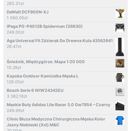
285.31
zł
DeWalt DCF900N-XJ
1 060.00
zł
iPega PG-P4012B Spiderman (26630)
249.00
zł
Aga Universal Fit Zdzierak Do Drewna Kula 43562641
29.47
zł
Śnieżnik, Międzygórze. Mapa 1:20 000
10.29
zł
Kayoba Outdoor Kamizelka Męska L
129.00
zł
Bosch Serie 6 WIW24342EU
3 382.18
zł
Męskie Buty Adidas Lite Racer 3.0 Gw7954 – Czarny
249.99
zł
Clinic Bluza Medyczna Chirurgiczna Męska Kolor
Jasny Niebieski (Xxl) M&C
70.00
zł