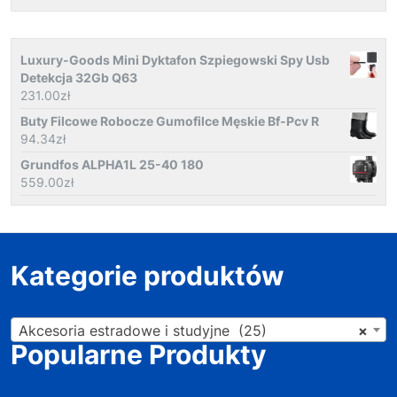
Luxury-Goods Mini Dyktafon Szpiegowski Spy Usb
Detekcja 32Gb Q63
231.00
zł
Buty Filcowe Robocze Gumofilce Męskie Bf-Pcv R
94.34
zł
Grundfos ALPHA1L 25-40 180
559.00
zł
Kategorie produktów
Akcesoria estradowe i studyjne (25)
×
Popularne Produkty