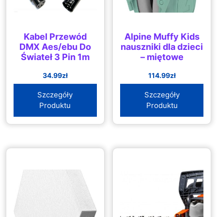
Kabel Przewód
Alpine Muffy Kids
DMX Aes/ebu Do
nauszniki dla dzieci
Świateł 3 Pin 1m
– miętowe
34.99
zł
114.99
zł
Szczegóły
Szczegóły
Produktu
Produktu