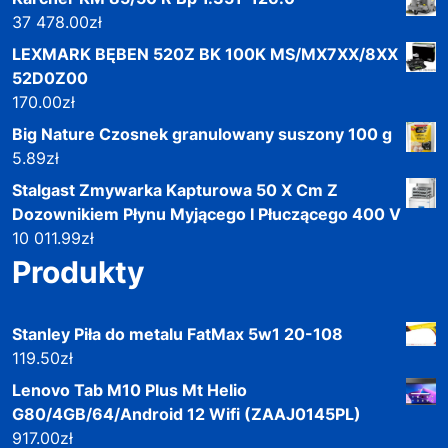
37 478.00
zł
LEXMARK BĘBEN 520Z BK 100K MS/MX7XX/8XX
52D0Z00
170.00
zł
Big Nature Czosnek granulowany suszony 100 g
5.89
zł
Stalgast Zmywarka Kapturowa 50 X Cm Z
Dozownikiem Płynu Myjącego I Płuczącego 400 V
10 011.99
zł
Produkty
Stanley Piła do metalu FatMax 5w1 20-108
119.50
zł
Lenovo Tab M10 Plus Mt Helio
G80/4GB/64/Android 12 Wifi (ZAAJ0145PL)
917.00
zł