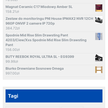
Magnat Ceramic C17 Miodowy Amber 5L
158.21
zł
Zestaw do monitoringu PNI House IPMAX2 NVR 12CH
960P ONVIF 2 camere IP 720p
384.72
zł
Spodnie Mid Rise Slim Drawsting Pant
4203/Ciew/Xxs Spodnie Mid Rise Slim Drawsting
Pant
156.00
zł
BUTY REEBOK ROYAL ULTRA SL - EG9399
99.99
zł
Biurko Drewniane Sosnowe Omega
997.00
zł
Tagi