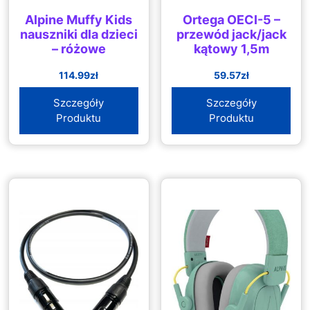
Alpine Muffy Kids
Ortega OECI-5 –
nauszniki dla dzieci
przewód jack/jack
– różowe
kątowy 1,5m
114.99
zł
59.57
zł
Szczegóły
Szczegóły
Produktu
Produktu