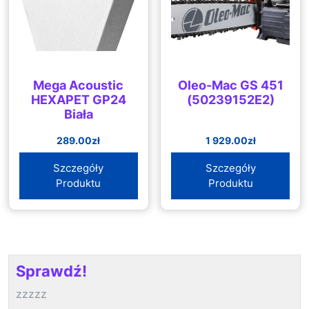
Mega Acoustic
Oleo-Mac GS 451
HEXAPET GP24
(50239152E2)
Biała
289.00
zł
1 929.00
zł
Szczegóły
Szczegóły
Produktu
Produktu
Sprawdź!
zzzzz