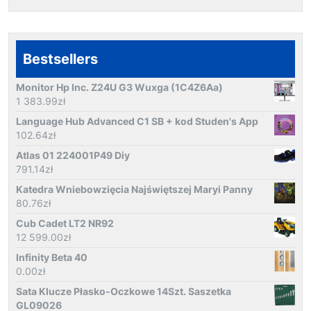
Bestsellers
Monitor Hp Inc. Z24U G3 Wuxga (1C4Z6Aa)
1 383.99
zł
Language Hub Advanced C1 SB + kod Studen's App
102.64
zł
Atlas 01 224001P49 Diy
791.14
zł
Katedra Wniebowzięcia Najświętszej Maryi Panny
80.76
zł
Cub Cadet LT2 NR92
12 599.00
zł
Infinity Beta 40
0.00
zł
Sata Klucze Płasko-Oczkowe 14Szt. Saszetka
GL09026