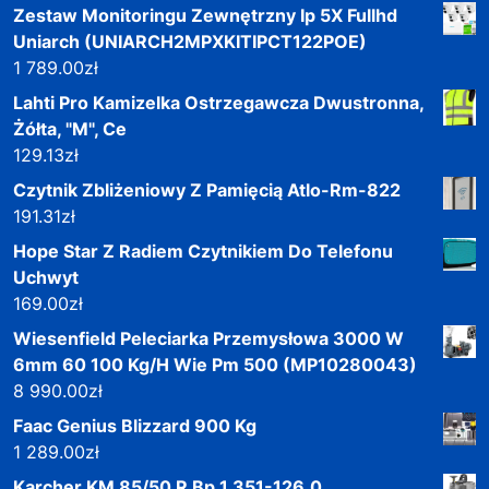
Zestaw Monitoringu Zewnętrzny Ip 5X Fullhd
Uniarch (UNIARCH2MPXKITIPCT122POE)
1 789.00
zł
Lahti Pro Kamizelka Ostrzegawcza Dwustronna,
Żółta, "M", Ce
129.13
zł
Czytnik Zbliżeniowy Z Pamięcią Atlo-Rm-822
191.31
zł
Hope Star Z Radiem Czytnikiem Do Telefonu
Uchwyt
169.00
zł
Wiesenfield Peleciarka Przemysłowa 3000 W
6mm 60 100 Kg/H Wie Pm 500 (MP10280043)
8 990.00
zł
Faac Genius Blizzard 900 Kg
1 289.00
zł
Karcher KM 85/50 R Bp 1.351-126.0