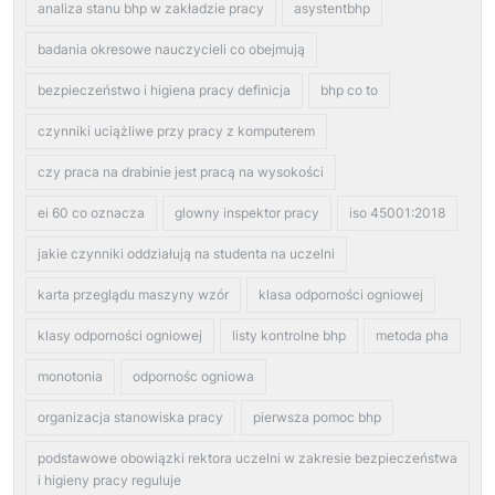
analiza stanu bhp w zakładzie pracy
asystentbhp
badania okresowe nauczycieli co obejmują
bezpieczeństwo i higiena pracy definicja
bhp co to
czynniki uciążliwe przy pracy z komputerem
czy praca na drabinie jest pracą na wysokości
ei 60 co oznacza
glowny inspektor pracy
iso 45001:2018
jakie czynniki oddziałują na studenta na uczelni
karta przeglądu maszyny wzór
klasa odporności ogniowej
klasy odporności ogniowej
listy kontrolne bhp
metoda pha
monotonia
odpornośc ogniowa
organizacja stanowiska pracy
pierwsza pomoc bhp
podstawowe obowiązki rektora uczelni w zakresie bezpieczeństwa
i higieny pracy reguluje