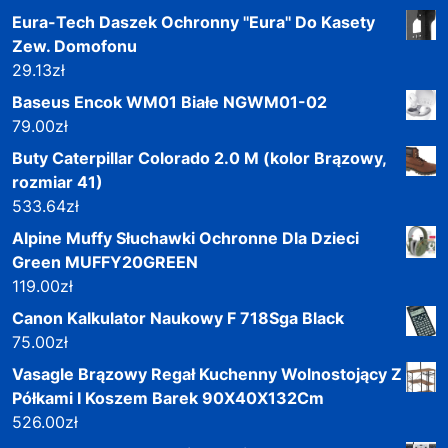
Eura-Tech Daszek Ochronny ''Eura'' Do Kasety
Zew. Domofonu
29.13
zł
Baseus Encok WM01 Białe NGWM01-02
79.00
zł
Buty Caterpillar Colorado 2.0 M (kolor Brązowy,
rozmiar 41)
533.64
zł
Alpine Muffy Słuchawki Ochronne Dla Dzieci
Green MUFFY20GREEN
119.00
zł
Canon Kalkulator Naukowy F 718Sga Black
75.00
zł
Vasagle Brązowy Regał Kuchenny Wolnostojący Z
Półkami I Koszem Barek 90X40X132Cm
526.00
zł