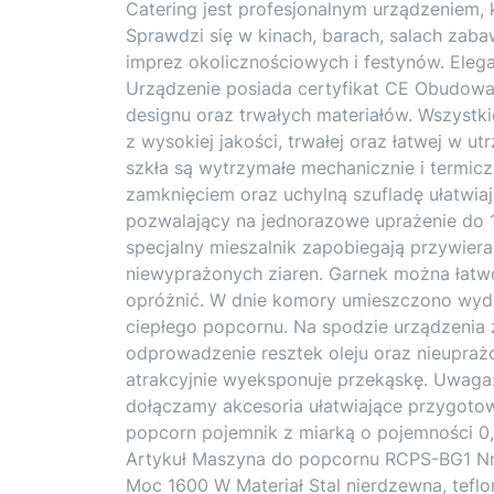
Catering jest profesjonalnym urządzeniem,
Sprawdzi się w kinach, barach, salach zaba
imprez okolicznościowych i festynów. Eleg
Urządzenie posiada certyfikat CE Obudowa
designu oraz trwałych materiałów. Wszystk
z wysokiej jakości, trwałej oraz łatwej w u
szkła są wytrzymałe mechanicznie i term
zamknięciem oraz uchylną szufladę ułatwia
pozwalający na jednorazowe uprażenie do 
specjalny mieszalnik zapobiegają przywiera
niewyprażonych ziaren. Garnek można łatw
opróżnić. W dnie komory umieszczono wyda
ciepłego popcornu. Na spodzie urządzenia z
odprowadzenie resztek oleju oraz nieupraż
atrakcyjnie wyeksponuje przekąskę. Uwaga:
dołączamy akcesoria ułatwiające przygotow
popcorn pojemnik z miarką o pojemności 0,5 
Artykuł Maszyna do popcornu RCPS-BG1 Nr
Moc 1600 W Materiał Stal nierdzewna, teflo