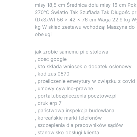
misy 18,5 cm Średnica dołu misy 16 cm Pok
270°C Światło Tak Szuflada Tak Długość pr
(DxSxW) 56 x 42 x 76 cm Waga 22,9 kg Wy
kg W skład zestawu wchodzą: Maszyna do p
obsługi
jak zrobic samemu pile stolowa
, dosc google
, kto składa wniosek o dodatek osłonowy
, kod zus 0570
, przeliczenie emerytury w związku z covid
, umowy cywilno-prawne
, portal.ubezpieczenia pocztowe.pl
, druk erp 7
, państwowa inspekcja budowlana
, koreańskie marki telefonów
, szczepienia dla pracowników sądów
, stanowisko obsługi klienta