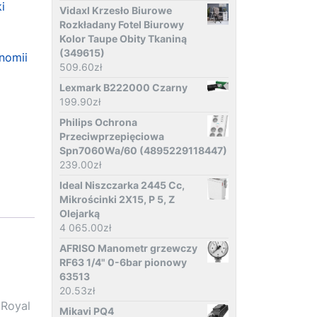
ki
Vidaxl Krzesło Biurowe
Rozkładany Fotel Biurowy
Kolor Taupe Obity Tkaniną
(349615)
nomii
509.60
zł
Lexmark B222000 Czarny
199.90
zł
Philips Ochrona
Przeciwprzepięciowa
Spn7060Wa/60 (4895229118447)
239.00
zł
Ideal Niszczarka 2445 Cc,
Mikrościnki 2X15, P 5, Z
Olejarką
4 065.00
zł
AFRISO Manometr grzewczy
RF63 1/4" 0-6bar pionowy
63513
20.53
zł
 Royal
Mikavi PQ4