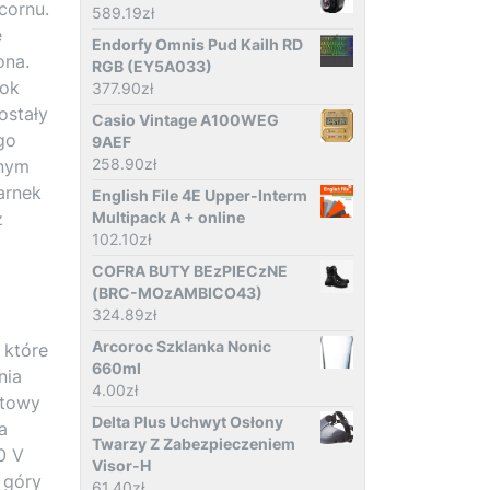
cornu.
589.19
zł
e
Endorfy Omnis Pud Kailh RD
ona.
RGB (EY5A033)
rok
377.90
zł
ostały
Casio Vintage A100WEG
go
9AEF
258.90
zł
znym
arnek
English File 4E Upper-Interm
z
Multipack A + online
102.10
zł
COFRA BUTY BEzPIECzNE
(BRC-MOzAMBICO43)
324.89
zł
Arcoroc Szklanka Nonic
 które
660ml
nia
4.00
zł
otowy
Delta Plus Uchwyt Osłony
a
Twarzy Z Zabezpieczeniem
0 V
Visor-H
 góry
61.40
zł