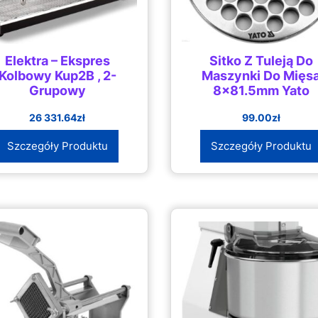
Elektra – Ekspres
Sitko Z Tuleją Do
Kolbowy Kup2B , 2-
Maszynki Do Mięs
Grupowy
8×81.5mm Yato
26 331.64
zł
99.00
zł
Szczegóły Produktu
Szczegóły Produktu