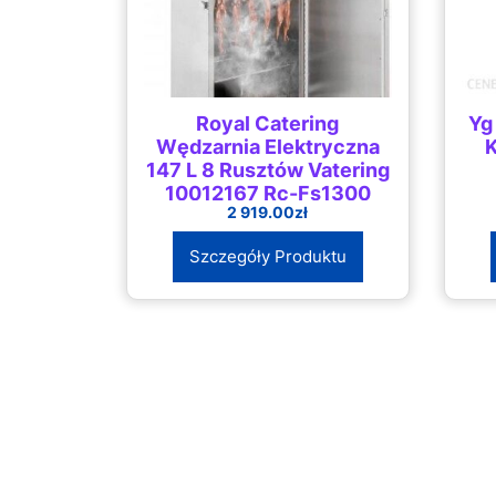
Royal Catering
Yg
Wędzarnia Elektryczna
K
147 L 8 Rusztów Vatering
10012167 Rc-Fs1300
2 919.00
zł
Szczegóły Produktu