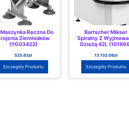
 Maszynka Ręczna Do
Bartscher Mikser
rojenia Ziemniaków
Spiralny Z Wyjmowa
(YG03422)
Dzieżą 42L (10186
525.83
zł
13 733.06
zł
Szczegóły Produktu
Szczegóły Produktu