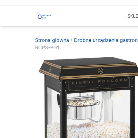
Skip
to
SKL
content
Strona główna
/
Drobne urządzenia gastro
RCPS-BG1