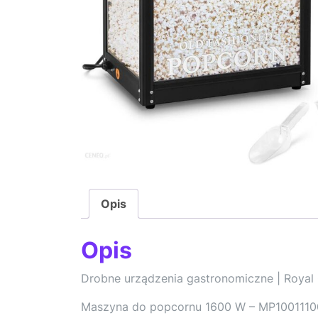
Opis
Opis
Drobne urządzenia gastronomiczne | Royal 
Maszyna do popcornu 1600 W – MP10011100