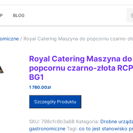
Sz
EP
BLOG
nomiczne
/ Royal Catering Maszyna do popcornu czarno-zł
Royal Catering Maszyna do
popcornu czarno-złota RC
BG1
1 780.00
zł
Szczegóły Produktu
SKU:
798cfc8b3a68
Kategoria:
Drobne urząd
gastronomiczne
Tagi:
co to jest stanowisko p