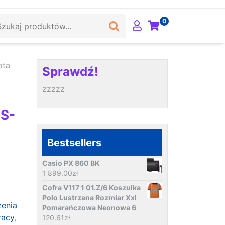
ukaj:
0
ota
Sprawdź!
zzzzz
PS-
Bestsellers
Casio PX 860 BK
1 899.00
zł
Cofra V117 1 01.Z/6 Koszulka
Polo Lustrzana Rozmiar Xxl
zenia
Pomarańczowa Neonowa 6
racy
,
120.61
zł