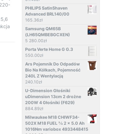
 220-
PHILIPS SatinShaven
Advanced BRL140/00
25,6
165.36
zł
kcja
Samsung QM65B
(LH65QMBEBGCXEN)
5 280.00
zł
Porta Verte Home G G.3
550.00
zł
Ars Pojemnik Do Odpadów
Bio Na Kółkach, Pojemność
240L Z Wentylacją
240.10
zł
U-Dimension Głośniki
uDimension 13cm 2 drożne
200W 4 Głośniki (F629)
884.89
zł
Milwaukee M18 CHIWF34-
502X M18 FUEL 3⁄4 2 x 5.0 Ah
1016Nm variobox 4933448415