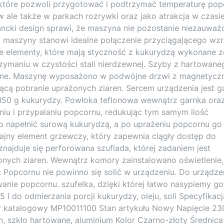
 które pozwoli przygotować i podtrzymać temperaturę pop
w ale także w parkach rozrywki oraz jako atrakcja w czasi
ancki design sprawi, że maszyna nie pozostanie niezauważ
 maszyny stanowi idealne połączenie przyciągającego wz
ie elementy, które mają styczność z kukurydzą wykonane z
trzymaniu w czystości stali nierdzewnej. Szyby z hartowane
iczne. Maszynę wyposażono w podwójne drzwi z magnetyc
jącą pobranie uprażonych ziaren. Sercem urządzenia jest g
150 g kukurydzy. Powłoka teflonowa wewnątrz garnka ora
niu i przypalaniu popcornu, redukując tym samym ilość
o napełnić surową kukurydzą, a po uprażeniu popcornu go
jny element grzewczy, który zapewnia ciągły dostęp do
najduje się perforowana szuflada, której zadaniem jest
onych ziaren. Wewnątrz komory zainstalowano oświetlenie,
 Popcornu nie powinno się solić w urządzeniu. Do urządze
anie popcornu. szufelka, dzięki której łatwo nasypiemy g
l do odmierzania porcji kukurydzy, oleju, soli Specyfikacj
 katalogowy MP10011100 Stan artykułu Nowy Napięcie 23
n, szkło hartowane, aluminium Kolor Czarno-złoty Średnica