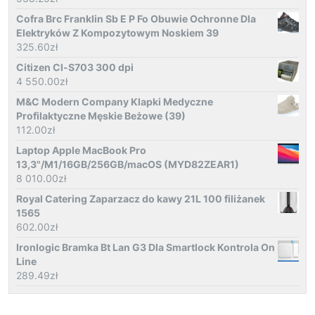
Cofra Brc Franklin Sb E P Fo Obuwie Ochronne Dla
Elektryków Z Kompozytowym Noskiem 39
325.60
zł
Citizen Cl-S703 300 dpi
4 550.00
zł
M&C Modern Company Klapki Medyczne
Profilaktyczne Męskie Beżowe (39)
112.00
zł
Laptop Apple MacBook Pro
13,3"/M1/16GB/256GB/macOS (MYD82ZEAR1)
8 010.00
zł
Royal Catering Zaparzacz do kawy 21L 100 filiżanek
1565
602.00
zł
Ironlogic Bramka Bt Lan G3 Dla Smartlock Kontrola On
Line
289.49
zł