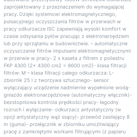
zaprojektowany z przeznaczeniem do wymagającej
pracy. Dzięki systemowi elektromagnetycznego,
pulsacyjnego oczyszczania filtrów w przerwach w
pracy odkurzacze ISC zapewniają wysoki komfort w
czasie odsysania pyłów pracując z elektronarzędziem
lub przy sprzątaniu w budownictwie. – automatyczne
oczyszczanie filtrów impulsami elektromagnetycznymi
w przerwie w pracy- 2 x kaseta z filtrem z poliestru
FKP 4300 (2x 4300 cm2 = 8600 cm2)- klasa filtracji
filtrów: M – klasa filtracji całego odkurzacza: L-
zbiornik 25 l z tworzywa sztucznego- sensor
wyłączający urządzenie nadmiernie wypełnione wodą-
gniazdo elektronarzędziowe (automatyczny włącznik)-
bezstopniowa kontrola prędkości pracy- łagodny
rozruch i wyłączanie- odkurzacz antystatyczny (w
opcji antystatyczny wąż ssący)- przewód zasilający 8
m (guma)- przełącznik w zbiorniku umożliwiający
pracę z zamkniętymi workami filtrującymi (z papieru