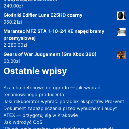
249.00
zł
Głośniki Edifier Luna E25HD czarny
950.21
zł
Marantec MFZ STA 1-10-24 KE napęd bramy
przemysłowej
2 280.00
zł
Gears of War Judgement (Gra Xbox 360)
60.00
zł
Ostatnie wpisy
Szamba betonowe do ogrodu — jak wybrać
renomowanego producenta
Jaki rekuperator wybrać: poradnik ekspertów Pro-Vent
Dokument zabezpieczenia przed wybuchem i audyt
ATEX — przygotuj się w Krakowie
Jak wdrożyć QoS