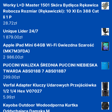
Worky L+D Master 1501 Skóra Bydlęca Rękawica
Robocza Rozmiar (Rękawiczki): 10 Xl En 388 Cat
Ii 1 P
28.72
zł
Unique Lider 24/7
1 879.00
zł
Apple iPad Mini 64GB Wi-Fi Gwiezdna Szarość
(MK7M3FDA)
2 986.00
zł
PUCCINI WALIZKA ŚREDNIA PUCCINI NIEBIESKA
TWARDA ABS018B 7 ABS018B7
299.00
zł
Vorfal Adapter Kluczy Udarowych Przejściówka
1/2 1/4 Hex V07027
5.99
zł
Kayoba Outdoor Wodoodporna Kurtka
Oddychająca Damska M