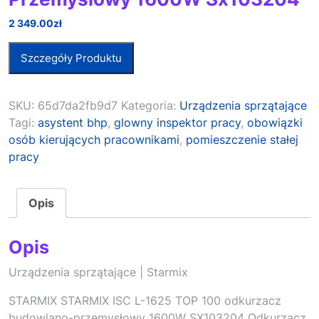
2 349.00
zł
Szczegóły Produktu
SKU:
65d7da2fb9d7
Kategoria:
Urządzenia sprzątające
Tagi:
asystent bhp
,
glowny inspektor pracy
,
obowiązki
osób kierujących pracownikami
,
pomieszczenie stałej
pracy
Opis
Opis
Urządzenia sprzątające | Starmix
STARMIX STARMIX ISC L-1625 TOP 100 odkurzacz
budowlano-przemysłowy 1600W SX103204 Odkurzacz