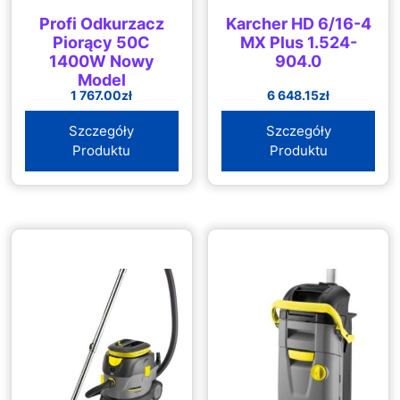
Profi Odkurzacz
Karcher HD 6/16-4
Piorący 50C
MX Plus 1.524-
1400W Nowy
904.0
Model
1 767.00
zł
6 648.15
zł
Szczegóły
Szczegóły
Produktu
Produktu