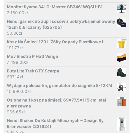
Monitor iiyama 34" G-Master GB3461WQSU-B1
2 189.00
zł
Hendi garnek do zup i sosów z pokrywką emaliowany
12cm 0,8l czarny (625705)
50.36
zł
Kosz Na Śmieci 120 L Żółty Odpady Plastikowe I
191.77
zł
Mov Electro P Hot! Venge
7 499.00
zł
Buty Lite Trek GTX Scarpa
687.14
zł
Wydajna peleciarka, granulator do ciągnika 8-12KM
10 990.00
zł
Osłona na 1 kosz na śmieci, 69x77,5x115 cm, stal
nierdzewna
965.65
zł
Hendi Shaker Do Koktajli Mlecznych – Design By
Bronwasser (221624)
538.25
zł