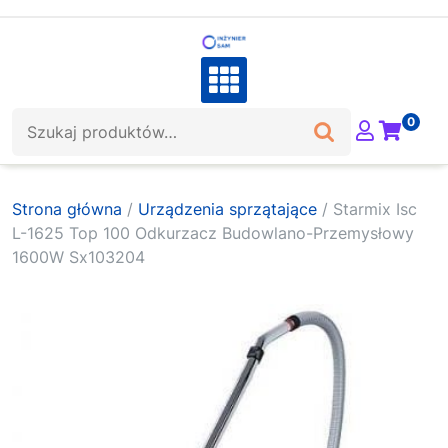
Skip
to
content
Szukaj:
0
Strona główna
/
Urządzenia sprzątające
/ Starmix Isc
L-1625 Top 100 Odkurzacz Budowlano-Przemysłowy
1600W Sx103204