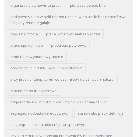
organizacja stanowiska pracy
pierwsza pomoc bhp
podstawowe obowiązki rektora uczelni w zakresie bezpieczeństwa
i higieny pracy reguluje
praca na mrozie
prace pożarowo niebezpieczne
prace spawalnicze
produkcja potokowa
protokół powypadkowy ucznia
przewożenie ładunku wózkiem widłowym
przy pracy z komputerem do czynników uciążliwych należą:
reczne prace transportowe
rozporządzenie ministra energii z dnia 28 sierpnia 2019 r
segregacja odpadów medycznych
stanowisko pracy definicja
staz bhp
szerokość dróg transportowych
szkolenie okresowe bhp dla pracowników na stanowiskach