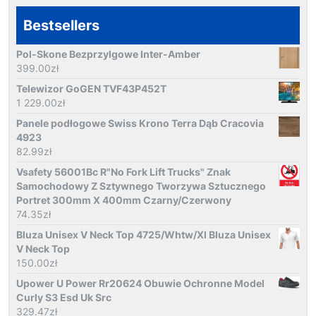
Bestsellers
Pol-Skone Bezprzylgowe Inter-Amber
399.00
zł
Telewizor GoGEN TVF43P452T
1 229.00
zł
Panele podłogowe Swiss Krono Terra Dąb Cracovia
4923
82.99
zł
Vsafety 56001Bc R"No Fork Lift Trucks" Znak
Samochodowy Z Sztywnego Tworzywa Sztucznego
Portret 300mm X 400mm Czarny/Czerwony
74.35
zł
Bluza Unisex V Neck Top 4725/Whtw/Xl Bluza Unisex
V Neck Top
150.00
zł
Upower U Power Rr20624 Obuwie Ochronne Model
Curly S3 Esd Uk Src
329.47
zł