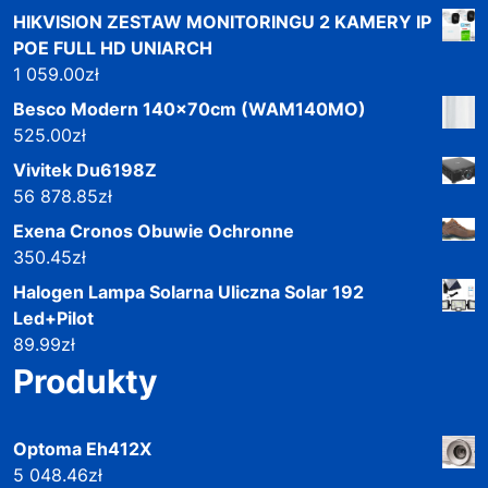
HIKVISION ZESTAW MONITORINGU 2 KAMERY IP
POE FULL HD UNIARCH
1 059.00
zł
Besco Modern 140x70cm (WAM140MO)
525.00
zł
Vivitek Du6198Z
56 878.85
zł
Exena Cronos Obuwie Ochronne
350.45
zł
Halogen Lampa Solarna Uliczna Solar 192
Led+Pilot
89.99
zł
Produkty
Optoma Eh412X
5 048.46
zł