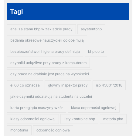
Tagi
analiza stanu bhp w zakładzie pracy
asystentbhp
badania okresowe nauczycieli co obejmują
bezpieczeństwo i higiena pracy definicja
bhp co to
czynniki uciążliwe przy pracy z komputerem
czy praca na drabinie jest pracą na wysokości
ei 60 co oznacza
glowny inspektor pracy
iso 45001:2018
jakie czynniki oddziałują na studenta na uczelni
karta przeglądu maszyny wzór
klasa odporności ogniowej
klasy odporności ogniowej
listy kontrolne bhp
metoda pha
monotonia
odpornośc ogniowa