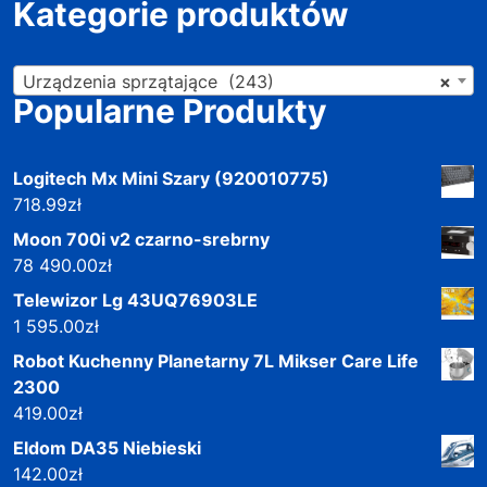
Kategorie produktów
Urządzenia sprzątające (243)
×
Popularne Produkty
Logitech Mx Mini Szary (920010775)
718.99
zł
Moon 700i v2 czarno-srebrny
78 490.00
zł
Telewizor Lg 43UQ76903LE
1 595.00
zł
Robot Kuchenny Planetarny 7L Mikser Care Life
2300
419.00
zł
Eldom DA35 Niebieski
142.00
zł