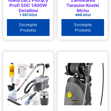
odkurzacz Piorący
Zamiatarka
Profi 50C 1400W
Tarasów Kostki
Detailing
Mchu
1 597.00
zł
499.00
zł
Szczegóły
Szczegóły
Produktu
Produktu