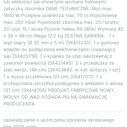
lub włókniny) lub otwartymi workami foliowymi-
zatyczka zbiornika DANE TECHNICZNE: Moc max.
1600 W Przepływ powietrza max. 75 l/s Podciśnienie
max. 280 mbar Pojemność zbiornika max. 25 l brutto;
20 l pył; 15 l woda Poziom hałasu 69 dB(A) Wymiary 45
x 39 x 49 cm Waga 12,2 kg ZESTAW ZAWIERA: · 1 x
wąż ssący (Ø 35 mm x 5 m) [SX413235]· 1 x gumowy
adapter do podłączenia elektronarzędzi (zwężający
się) [SX425719]· 1 x kolanko ze stali nierdzewnej z
zaworem powietrza [SX421445]· 2 x przedłużka ze
stali nierdz. (48 cm) [SX424842, nr kat. dotyczy 1 szt]·
1 x dysza szczelinowa (21 cm) [SX417011]· 1 x
profesjonalna szczotka podłogowa z wkładem z włosia
(37 cm) [SX414706] PRODUKT FABRYCZNIE NOWY,
WOLNY OD WAD POSIADA PEŁNĄ GWARANCJĘ
PRODUCENTA
zaświadczenie o ukończeniu szkolenia okresowego
bhp 2020 wzór