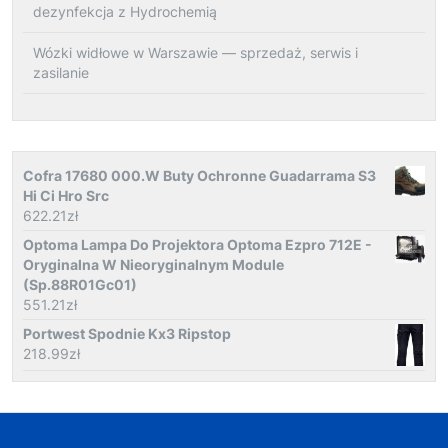
dezynfekcja z Hydrochemią
Wózki widłowe w Warszawie — sprzedaż, serwis i
zasilanie
Cofra 17680 000.W Buty Ochronne Guadarrama S3
Hi Ci Hro Src
622.21
zł
Optoma Lampa Do Projektora Optoma Ezpro 712E -
Oryginalna W Nieoryginalnym Module
(Sp.88R01Gc01)
551.21
zł
Portwest Spodnie Kx3 Ripstop
218.99
zł