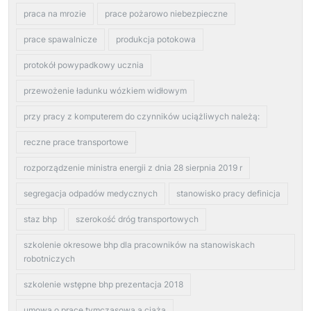
praca na mrozie
prace pożarowo niebezpieczne
prace spawalnicze
produkcja potokowa
protokół powypadkowy ucznia
przewożenie ładunku wózkiem widłowym
przy pracy z komputerem do czynników uciążliwych należą:
reczne prace transportowe
rozporządzenie ministra energii z dnia 28 sierpnia 2019 r
segregacja odpadów medycznych
stanowisko pracy definicja
staz bhp
szerokość dróg transportowych
szkolenie okresowe bhp dla pracowników na stanowiskach
robotniczych
szkolenie wstępne bhp prezentacja 2018
umowa o pracę tymczasową a ciąża