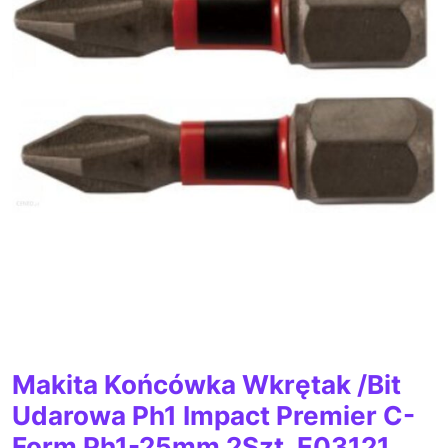
Makita Końcówka Wkrętak /Bit
Udarowa Ph1 Impact Premier C-
Form Ph1-25mm 2Szt. E03121