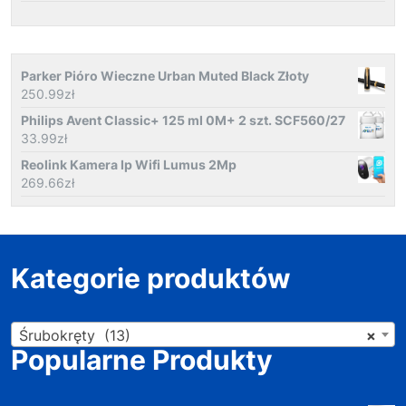
Parker Pióro Wieczne Urban Muted Black Złoty
250.99
zł
Philips Avent Classic+ 125 ml 0M+ 2 szt. SCF560/27
33.99
zł
Reolink Kamera Ip Wifi Lumus 2Mp
269.66
zł
Kategorie produktów
Śrubokręty (13)
×
Popularne Produkty