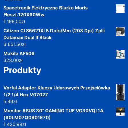
Spacetronik Elektryczne Biurko Moris
Fleszt.120X60Ww
1 199.00
zł
Citizen Cl S6621Xl 8 Dots/Mm (203 Dpi) Zplii
Datamax Dual If Black
6 651.50
zł
Makita AF506
328.00
zł
Produkty
Vorfal Adapter Kluczy Udarowych Przejściówka
1/2 1/4 Hex V07027
5.99
zł
Monitor ASUS 30" GAMING TUF VG30VQL1A
(90LM07Q0B01E70)
1 420.99
zł