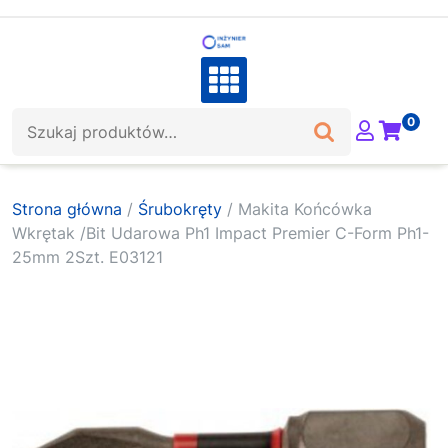
Skip
to
content
Szukaj:
0
Strona główna
/
Śrubokręty
/ Makita Końcówka
Wkrętak /Bit Udarowa Ph1 Impact Premier C-Form Ph1-
25mm 2Szt. E03121