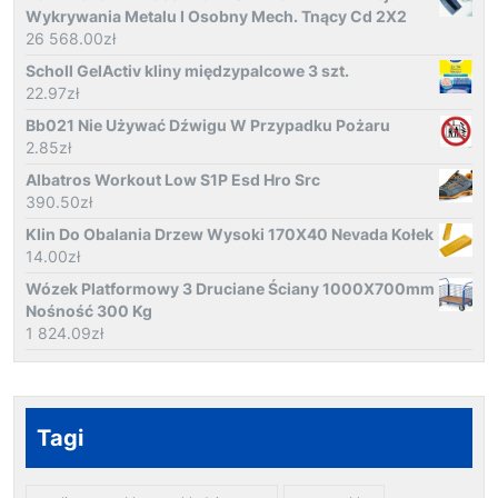
Wykrywania Metalu I Osobny Mech. Tnący Cd 2X2
26 568.00
zł
Scholl GelActiv kliny międzypalcowe 3 szt.
22.97
zł
Bb021 Nie Używać Dźwigu W Przypadku Pożaru
2.85
zł
Albatros Workout Low S1P Esd Hro Src
390.50
zł
Klin Do Obalania Drzew Wysoki 170X40 Nevada Kołek
14.00
zł
Wózek Platformowy 3 Druciane Ściany 1000X700mm
Nośność 300 Kg
1 824.09
zł
Tagi