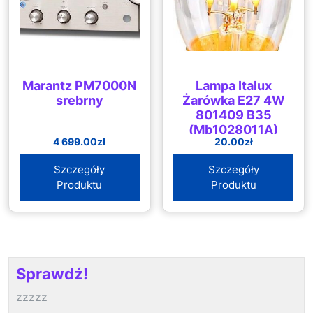
Marantz PM7000N
Lampa Italux
srebrny
Żarówka E27 4W
801409 B35
(Mb1028011A)
4 699.00
zł
20.00
zł
Szczegóły
Szczegóły
Produktu
Produktu
Sprawdź!
zzzzz