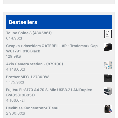
Bestsellers
Tolino Shine 3 (4805861)
644.96
zł
Czapka z daszkiem CATERPILLAR - Trademark Cap
W01791-016 Black
129.99
zł
Axis Camera Station - (879100)
4 148.00
zł
Brother MFC-L2730DW
1 175.96
zł
Fujitsu FI-8170 A4 70 S. Min USB3.2 LAN Duplex
(PA03810B051)
4 106.67
zł
Devilbiss Koncentrator Tlenu
2 900.00
zł