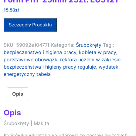
15.56
zł
Szczegóły Produktu
SKU:
59092e10477f
Kategoria:
Śrubokręty
Tagi:
bezpieczeństwo i higiena pracy
,
kobieta w pracy
,
podstawowe obowiązki rektora uczelni w zakresie
bezpieczeństwa i higieny pracy reguluje
,
wydatek
energetyczny tabela
Opis
Opis
Śrubokręty | Makita
Końcówka wkrętakowa udarowa to zestaw dłuższych