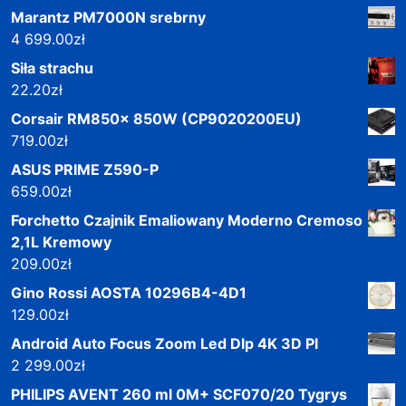
Marantz PM7000N srebrny
4 699.00
zł
Siła strachu
22.20
zł
Corsair RM850x 850W (CP9020200EU)
719.00
zł
ASUS PRIME Z590-P
659.00
zł
Forchetto Czajnik Emaliowany Moderno Cremoso
2,1L Kremowy
209.00
zł
Gino Rossi AOSTA 10296B4-4D1
129.00
zł
Android Auto Focus Zoom Led Dlp 4K 3D Pl
2 299.00
zł
PHILIPS AVENT 260 ml 0M+ SCF070/20 Tygrys