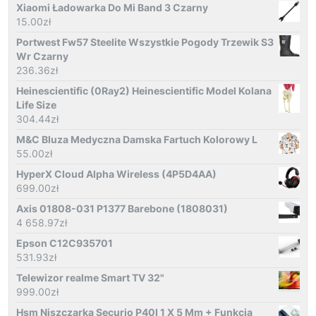
Xiaomi Ładowarka Do Mi Band 3 Czarny
15.00
zł
Portwest Fw57 Steelite Wszystkie Pogody Trzewik S3
Wr Czarny
236.36
zł
Heinescientific (0Ray2) Heinescientific Model Kolana
Life Size
304.44
zł
M&C Bluza Medyczna Damska Fartuch Kolorowy L
55.00
zł
HyperX Cloud Alpha Wireless (4P5D4AA)
699.00
zł
Axis 01808-031 P1377 Barebone (1808031)
4 658.97
zł
Epson C12C935701
531.93
zł
Telewizor realme Smart TV 32"
999.00
zł
Hsm Niszczarka Securio P40I 1 X 5 Mm + Funkcja