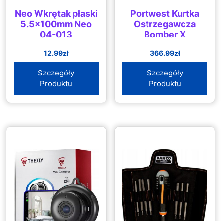
Neo Wkrętak płaski
Portwest Kurtka
5.5x100mm Neo
Ostrzegawcza
04-013
Bomber X
12.99
zł
366.99
zł
Szczegóły
Szczegóły
Produktu
Produktu