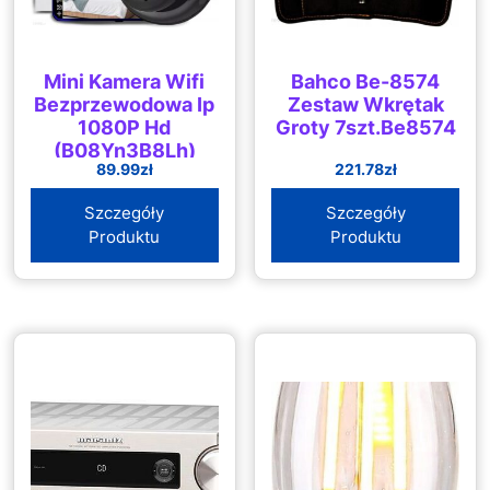
Mini Kamera Wifi
Bahco Be-8574
Bezprzewodowa Ip
Zestaw Wkrętak
1080P Hd
Groty 7szt.Be8574
(B08Yn3B8Lh)
89.99
zł
221.78
zł
Szczegóły
Szczegóły
Produktu
Produktu