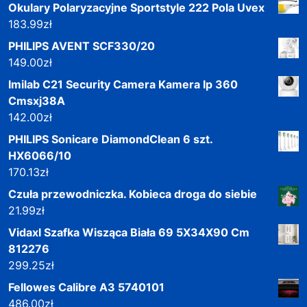
Okulary Polaryzacyjne Sportstyle 222 Pola Uvex
183.99
zł
PHILIPS AVENT SCF330/20
149.00
zł
Imilab C21 Security Camera Kamera Ip 360
Cmsxj38A
142.00
zł
PHILIPS Sonicare DiamondClean 6 szt.
HX6066/10
170.13
zł
Czuła przewodniczka. Kobieca droga do siebie
21.99
zł
Vidaxl Szafka Wisząca Biała 69 5X34X90 Cm
812276
299.25
zł
Fellowes Calibre A3 5740101
486.00
zł