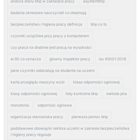
analiza stanu bhp w zakładzie pracy
asystentbhp
badania okresowe nauczycieli co obejmują
bezpieczeństwo i higiena pracy definicja
bhp co to
czynniki uciążliwe przy pracy z komputerem
czy praca na drabinie jest pracą na wysokości
ei 60 co oznacza
glowny inspektor pracy
iso 45001:2018
jakie czynniki oddziałują na studenta na uczelni
karta przeglądu maszyny wzór
klasa odporności ogniowej
klasy odporności ogniowej
listy kontrolne bhp
metoda pha
monotonia
odpornośc ogniowa
organizacja stanowiska pracy
pierwsza pomoc bhp
podstawowe obowiązki rektora uczelni w zakresie bezpieczeństwa
i higieny pracy reguluje